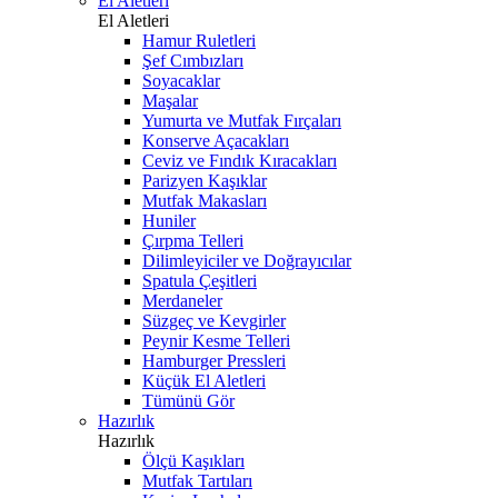
El Aletleri
El Aletleri
Hamur Ruletleri
Şef Cımbızları
Soyacaklar
Maşalar
Yumurta ve Mutfak Fırçaları
Konserve Açacakları
Ceviz ve Fındık Kıracakları
Parizyen Kaşıklar
Mutfak Makasları
Huniler
Çırpma Telleri
Dilimleyiciler ve Doğrayıcılar
Spatula Çeşitleri
Merdaneler
Süzgeç ve Kevgirler
Peynir Kesme Telleri
Hamburger Pressleri
Küçük El Aletleri
Tümünü Gör
Hazırlık
Hazırlık
Ölçü Kaşıkları
Mutfak Tartıları