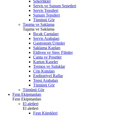
Şekerlikler
Servis ve Sunum Sepetleri
Servis Tepsileri
Sunum Tepsileri
Tümünü Gör
Taşıma ve Saklama
Taşıma ve Saklama
Bıçak Çantaları
Servis Arabaları
Gastronom Ürünler
Saklama Kapları
Eldiven ve Streç Filmler
Çanta ve Poşetler
Karton Kaseler
Termos ve Suluklar
Çöp Kutuları
Endüstriyel Raflar
Tepsi Arabaları
Tümünü Gör
Tümünü Gör
Fırın Ekipmanları
Fırın Ekipmanları
El aletleri
El aletleri
Fırın Kürekleri