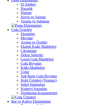
Pasta Ekipmanları
El Aletleri
Hazırlık
Pişirme
Servis ve Sunum
Taşıma ve Saklama
Gıda Ürünleri
Ekmekler
Mayalar
Aroma ve Özütler
Ekmek Katkı Maddeleri
Çikolatalar
Dekor Şekerler
Genel Gıda Maddeleri
Gıda Boyaları
Katkı Maddeleri
Unlar
Yağ Bazlı Gıda Boyaları
Hobi Ürünleri (Yenmez)
Şeker Hamurları
Kokteyl Şurupları
Dondurma Konsantreleri
Bar ve Kahve Ekipmanları