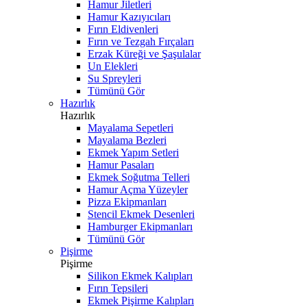
Hamur Jiletleri
Hamur Kazıyıcıları
Fırın Eldivenleri
Fırın ve Tezgah Fırçaları
Erzak Küreği ve Şaşulalar
Un Elekleri
Su Spreyleri
Tümünü Gör
Hazırlık
Hazırlık
Mayalama Sepetleri
Mayalama Bezleri
Ekmek Yapım Setleri
Hamur Pasaları
Ekmek Soğutma Telleri
Hamur Açma Yüzeyler
Pizza Ekipmanları
Stencil Ekmek Desenleri
Hamburger Ekipmanları
Tümünü Gör
Pişirme
Pişirme
Silikon Ekmek Kalıpları
Fırın Tepsileri
Ekmek Pişirme Kalıpları