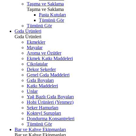
Taşıma ve Saklama
Taşıma ve Saklama
Pasta Kutuları
Tümünü Gör
Tümünü Gör
Gıda Ürünleri
Gıda Ürünleri
Ekmekler
Mayalar
Aroma ve Özütler
Ekmek Katkı Maddeleri
Çikolatalar
Dekor Şekerler
Genel Gıda Maddeleri
Gıda Boyaları
Katkı Maddeleri
Unlar
Yağ Bazlı Gıda Boyaları
Hobi Ürünleri (Yenmez)
Şeker Hamurları
Kokteyl Şurupları
Dondurma Konsantreleri
Tümünü Gör
Bar ve Kahve Ekipmanları
Bar ve Kahve Ekipmanları