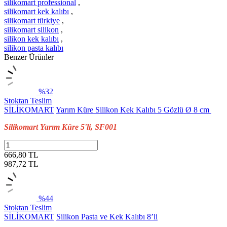
silikomart professional
,
silikomart kek kalıbı
,
silikomart türkiye
,
silikomart silikon
,
silikon kek kalıbı
,
silikon pasta kalıbı
Benzer Ürünler
%32
Stoktan Teslim
SİLİKOMART
Yarım Küre Silikon Kek Kalıbı 5 Gözlü Ø 8 cm
Silikomart Yarım Küre 5'li, SF001
666,80 TL
987,72
TL
%44
Stoktan Teslim
SİLİKOMART
Silikon Pasta ve Kek Kalıbı 8’li