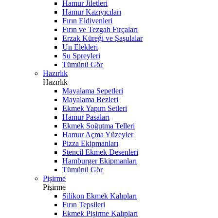
Hamur Jiletleri
Hamur Kazıyıcıları
Fırın Eldivenleri
Fırın ve Tezgah Fırçaları
Erzak Küreği ve Şaşulalar
Un Elekleri
Su Spreyleri
Tümünü Gör
Hazırlık
Hazırlık
Mayalama Sepetleri
Mayalama Bezleri
Ekmek Yapım Setleri
Hamur Pasaları
Ekmek Soğutma Telleri
Hamur Açma Yüzeyler
Pizza Ekipmanları
Stencil Ekmek Desenleri
Hamburger Ekipmanları
Tümünü Gör
Pişirme
Pişirme
Silikon Ekmek Kalıpları
Fırın Tepsileri
Ekmek Pişirme Kalıpları