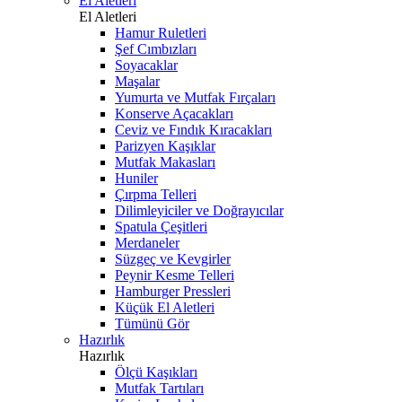
El Aletleri
El Aletleri
Hamur Ruletleri
Şef Cımbızları
Soyacaklar
Maşalar
Yumurta ve Mutfak Fırçaları
Konserve Açacakları
Ceviz ve Fındık Kıracakları
Parizyen Kaşıklar
Mutfak Makasları
Huniler
Çırpma Telleri
Dilimleyiciler ve Doğrayıcılar
Spatula Çeşitleri
Merdaneler
Süzgeç ve Kevgirler
Peynir Kesme Telleri
Hamburger Pressleri
Küçük El Aletleri
Tümünü Gör
Hazırlık
Hazırlık
Ölçü Kaşıkları
Mutfak Tartıları