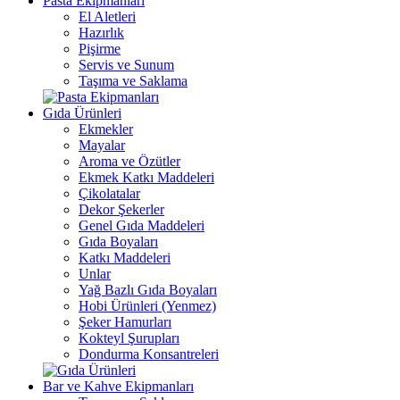
Pasta Ekipmanları
El Aletleri
Hazırlık
Pişirme
Servis ve Sunum
Taşıma ve Saklama
Gıda Ürünleri
Ekmekler
Mayalar
Aroma ve Özütler
Ekmek Katkı Maddeleri
Çikolatalar
Dekor Şekerler
Genel Gıda Maddeleri
Gıda Boyaları
Katkı Maddeleri
Unlar
Yağ Bazlı Gıda Boyaları
Hobi Ürünleri (Yenmez)
Şeker Hamurları
Kokteyl Şurupları
Dondurma Konsantreleri
Bar ve Kahve Ekipmanları