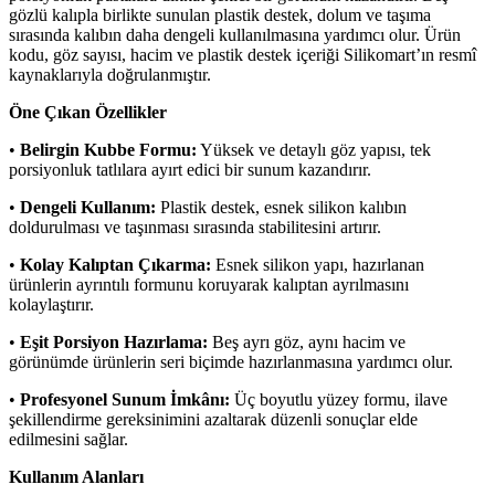
gözlü kalıpla birlikte sunulan plastik destek, dolum ve taşıma
sırasında kalıbın daha dengeli kullanılmasına yardımcı olur. Ürün
kodu, göz sayısı, hacim ve plastik destek içeriği Silikomart’ın resmî
kaynaklarıyla doğrulanmıştır.
Öne Çıkan Özellikler
•
Belirgin Kubbe Formu:
Yüksek ve detaylı göz yapısı, tek
porsiyonluk tatlılara ayırt edici bir sunum kazandırır.
•
Dengeli Kullanım:
Plastik destek, esnek silikon kalıbın
doldurulması ve taşınması sırasında stabilitesini artırır.
•
Kolay Kalıptan Çıkarma:
Esnek silikon yapı, hazırlanan
ürünlerin ayrıntılı formunu koruyarak kalıptan ayrılmasını
kolaylaştırır.
•
Eşit Porsiyon Hazırlama:
Beş ayrı göz, aynı hacim ve
görünümde ürünlerin seri biçimde hazırlanmasına yardımcı olur.
•
Profesyonel Sunum İmkânı:
Üç boyutlu yüzey formu, ilave
şekillendirme gereksinimini azaltarak düzenli sonuçlar elde
edilmesini sağlar.
Kullanım Alanları