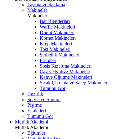
Taşıma ve Saklama
Makineler
Makineler
Bar Blenderları
Waffle Makineleri
Donut Makineleri
Kornet Makineleri
Krep Makineleri
Tost Makineleri
Şerbetlik Makineleri
Fritözler
Sosis Kızartma Makineleri
Çay ve Kahve Makineleri
Kahve Öğütme Makineleri
Sıcak Çikolata ve Salep Makineleri
Tümünü Gör
Hazırlık
Servis ve Sunum
Pişirme
El aletleri
Tümünü Gör
Mutfak Akademi
Mutfak Akademi
Eğitimler
Mutfak Kitapları