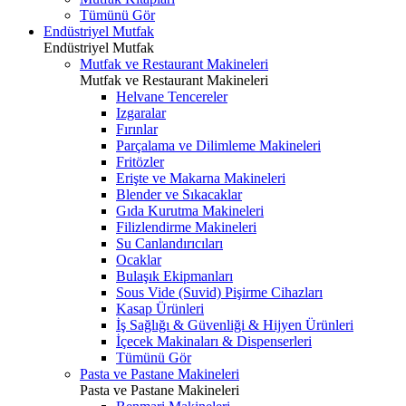
Tümünü Gör
Endüstriyel Mutfak
Endüstriyel Mutfak
Mutfak ve Restaurant Makineleri
Mutfak ve Restaurant Makineleri
Helvane Tencereler
Izgaralar
Fırınlar
Parçalama ve Dilimleme Makineleri
Fritözler
Erişte ve Makarna Makineleri
Blender ve Sıkacaklar
Gıda Kurutma Makineleri
Filizlendirme Makineleri
Su Canlandırıcıları
Ocaklar
Bulaşık Ekipmanları
Sous Vide (Suvid) Pişirme Cihazları
Kasap Ürünleri
İş Sağlığı & Güvenliği & Hijyen Ürünleri
İçecek Makinaları & Dispenserleri
Tümünü Gör
Pasta ve Pastane Makineleri
Pasta ve Pastane Makineleri