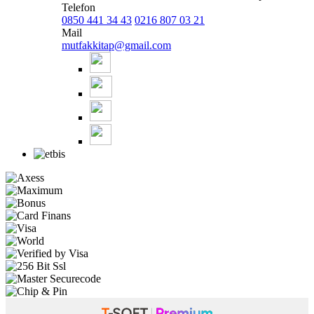
Telefon
0850 441 34 43
0216 807 03 21
Mail
mutfakkitap@gmail.com