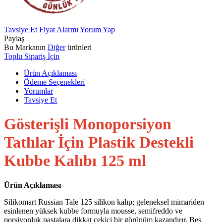
Tavsiye Et
Fiyat Alarmı
Yorum Yap
Paylaş
Bu Markanın
Diğer
ürünleri
Toplu Sipariş İçin
Ürün Açıklaması
Ödeme Seçenekleri
Yorumlar
Tavsiye Et
Gösterişli Monoporsiyon
Tatlılar İçin Plastik Destekli
Kubbe Kalıbı 125 ml
Ürün Açıklaması
Silikomart Russian Tale 125 silikon kalıp; geleneksel mimariden
esinlenen yüksek kubbe formuyla mousse, semifreddo ve
porsiyonluk pastalara dikkat çekici bir görünüm kazandırır. Beş