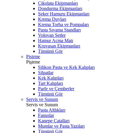
Çikolata Ekipmanları
Dondurma Ekipmanları
Şeker Hamuru Ekipmanları
Krema Duyları
Krema Torba ve Pompaları
Pasta Sıvama Standları
Volovan Setler
Hamur Açma Matı
Kruvasan Ekipmanları
Tümünü Gör
Pişirme
Pişirme
Silikon Pasta ve Kek Kalıpları
Silpatlar
Kek Kalıpları
Tart Kalıpları
Parfe ve Çemberler
Tümünü Gör
Servis ve Sunum
Servis ve Sunum
Pasta Altlıkları
Fanuslar
Kanepe Çatalları
Mumlar ve Pasta Yazıları
Tümünü Gör