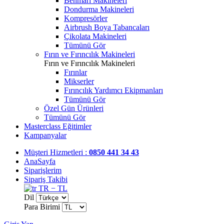
Benmari Makineleri
Dondurma Makineleri
Kompresörler
Airbrush Boya Tabancaları
Çikolata Makineleri
Tümünü Gör
Fırın ve Fırıncılık Makineleri
Fırın ve Fırıncılık Makineleri
Fırınlar
Mikserler
Fırıncılık Yardımcı Ekipmanları
Tümünü Gör
Özel Gün Ürünleri
Tümünü Gör
Masterclass Eğitimler
Kampanyalar
Müşteri Hizmetleri :
0850 441 34 43
AnaSayfa
Siparişlerim
Sipariş Takibi
TR − TL
Dil
Para Birimi