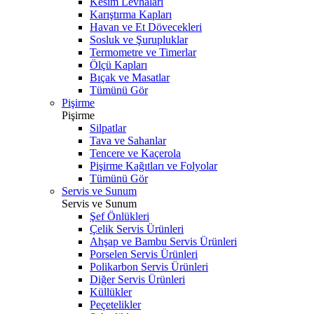
Kesim Levhaları
Karıştırma Kapları
Havan ve Et Dövecekleri
Sosluk ve Şurupluklar
Termometre ve Timerlar
Ölçü Kapları
Bıçak ve Masatlar
Tümünü Gör
Pişirme
Pişirme
Silpatlar
Tava ve Sahanlar
Tencere ve Kaçerola
Pişirme Kağıtları ve Folyolar
Tümünü Gör
Servis ve Sunum
Servis ve Sunum
Şef Önlükleri
Çelik Servis Ürünleri
Ahşap ve Bambu Servis Ürünleri
Porselen Servis Ürünleri
Polikarbon Servis Ürünleri
Diğer Servis Ürünleri
Küllükler
Peçetelikler