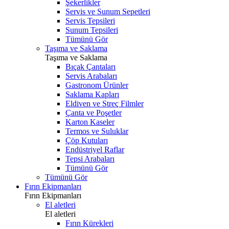
Şekerlikler
Servis ve Sunum Sepetleri
Servis Tepsileri
Sunum Tepsileri
Tümünü Gör
Taşıma ve Saklama
Taşıma ve Saklama
Bıçak Çantaları
Servis Arabaları
Gastronom Ürünler
Saklama Kapları
Eldiven ve Streç Filmler
Çanta ve Poşetler
Karton Kaseler
Termos ve Suluklar
Çöp Kutuları
Endüstriyel Raflar
Tepsi Arabaları
Tümünü Gör
Tümünü Gör
Fırın Ekipmanları
Fırın Ekipmanları
El aletleri
El aletleri
Fırın Kürekleri