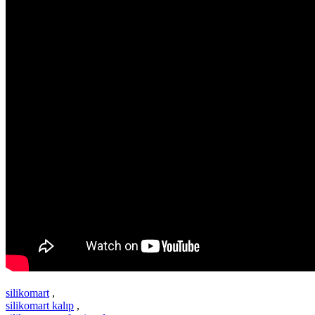
silikomart
,
silikomart kalıp
,