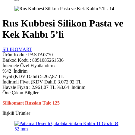
Rus Kubbesi Silikon Pasta ve
Kek Kalıbı 5’li
SİLİKOMART
Ürün Kodu :
PASTA0770
Barkod Kodu : 8051085261536
İnternete Özel Fiyatlandırma
%
42
İndirim
Fiyat (KDV Dahil)
5.267,87
TL
İndirimli Fiyat (KDV Dahil)
3.072,92
TL
Havale Fiyatı :
2.961,07
TL
%3.64
İndirim
Öne Çıkan Bilgiler
Silikomart Russian Tale 125
İlişkili Ürünler