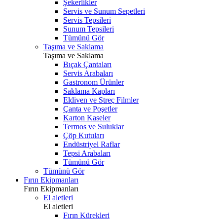
Şekerlikler
Servis ve Sunum Sepetleri
Servis Tepsileri
Sunum Tepsileri
Tümünü Gör
Taşıma ve Saklama
Taşıma ve Saklama
Bıçak Çantaları
Servis Arabaları
Gastronom Ürünler
Saklama Kapları
Eldiven ve Streç Filmler
Çanta ve Poşetler
Karton Kaseler
Termos ve Suluklar
Çöp Kutuları
Endüstriyel Raflar
Tepsi Arabaları
Tümünü Gör
Tümünü Gör
Fırın Ekipmanları
Fırın Ekipmanları
El aletleri
El aletleri
Fırın Kürekleri