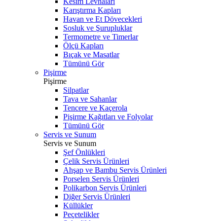
Kesim Levhaları
Karıştırma Kapları
Havan ve Et Dövecekleri
Sosluk ve Şurupluklar
Termometre ve Timerlar
Ölçü Kapları
Bıçak ve Masatlar
Tümünü Gör
Pişirme
Pişirme
Silpatlar
Tava ve Sahanlar
Tencere ve Kaçerola
Pişirme Kağıtları ve Folyolar
Tümünü Gör
Servis ve Sunum
Servis ve Sunum
Şef Önlükleri
Çelik Servis Ürünleri
Ahşap ve Bambu Servis Ürünleri
Porselen Servis Ürünleri
Polikarbon Servis Ürünleri
Diğer Servis Ürünleri
Küllükler
Peçetelikler