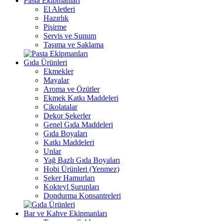
Pasta Ekipmanları
El Aletleri
Hazırlık
Pişirme
Servis ve Sunum
Taşıma ve Saklama
Gıda Ürünleri
Ekmekler
Mayalar
Aroma ve Özütler
Ekmek Katkı Maddeleri
Çikolatalar
Dekor Şekerler
Genel Gıda Maddeleri
Gıda Boyaları
Katkı Maddeleri
Unlar
Yağ Bazlı Gıda Boyaları
Hobi Ürünleri (Yenmez)
Şeker Hamurları
Kokteyl Şurupları
Dondurma Konsantreleri
Bar ve Kahve Ekipmanları