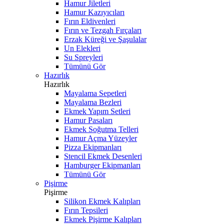
Hamur Jiletleri
Hamur Kazıyıcıları
Fırın Eldivenleri
Fırın ve Tezgah Fırçaları
Erzak Küreği ve Şaşulalar
Un Elekleri
Su Spreyleri
Tümünü Gör
Hazırlık
Hazırlık
Mayalama Sepetleri
Mayalama Bezleri
Ekmek Yapım Setleri
Hamur Pasaları
Ekmek Soğutma Telleri
Hamur Açma Yüzeyler
Pizza Ekipmanları
Stencil Ekmek Desenleri
Hamburger Ekipmanları
Tümünü Gör
Pişirme
Pişirme
Silikon Ekmek Kalıpları
Fırın Tepsileri
Ekmek Pişirme Kalıpları