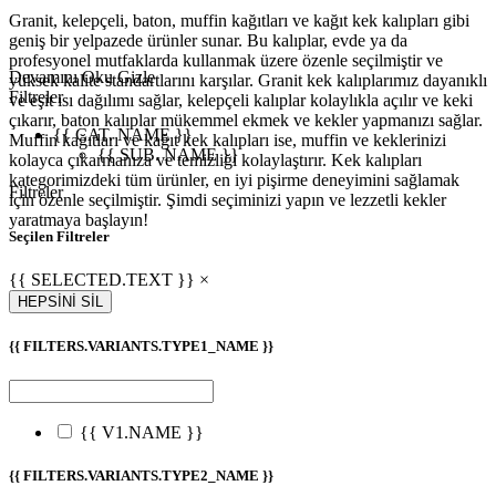
Granit, kelepçeli, baton, muffin kağıtları ve kağıt kek kalıpları gibi
geniş bir yelpazede ürünler sunar. Bu kalıplar, evde ya da
profesyonel mutfaklarda kullanmak üzere özenle seçilmiştir ve
Devamını Oku
Gizle
yüksek kalite standartlarını karşılar. Granit kek kalıplarımız dayanıklı
Filtreler
ve eşit ısı dağılımı sağlar, kelepçeli kalıplar kolaylıkla açılır ve keki
çıkarır, baton kalıplar mükemmel ekmek ve kekler yapmanızı sağlar.
{{ CAT. NAME }}
Muffin kağıtları ve kağıt kek kalıpları ise, muffin ve keklerinizi
{{ SUB. NAME }}
kolayca çıkarmanıza ve temizliği kolaylaştırır. Kek kalıpları
kategorimizdeki tüm ürünler, en iyi pişirme deneyimini sağlamak
Filtreler
için özenle seçilmiştir. Şimdi seçiminizi yapın ve lezzetli kekler
yaratmaya başlayın!
Seçilen Filtreler
{{ SELECTED.TEXT }} ×
HEPSİNİ SİL
{{ FILTERS.VARIANTS.TYPE1_NAME }}
{{ V1.NAME }}
{{ FILTERS.VARIANTS.TYPE2_NAME }}