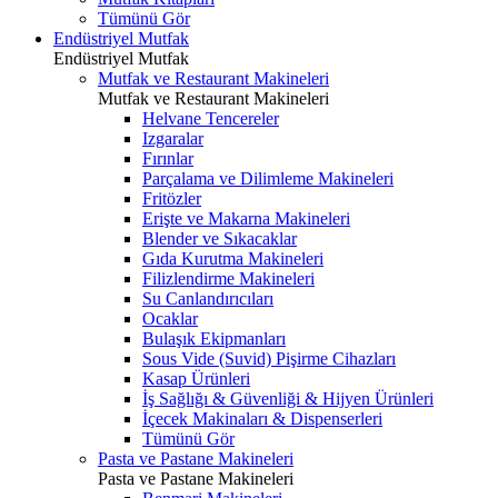
Tümünü Gör
Endüstriyel Mutfak
Endüstriyel Mutfak
Mutfak ve Restaurant Makineleri
Mutfak ve Restaurant Makineleri
Helvane Tencereler
Izgaralar
Fırınlar
Parçalama ve Dilimleme Makineleri
Fritözler
Erişte ve Makarna Makineleri
Blender ve Sıkacaklar
Gıda Kurutma Makineleri
Filizlendirme Makineleri
Su Canlandırıcıları
Ocaklar
Bulaşık Ekipmanları
Sous Vide (Suvid) Pişirme Cihazları
Kasap Ürünleri
İş Sağlığı & Güvenliği & Hijyen Ürünleri
İçecek Makinaları & Dispenserleri
Tümünü Gör
Pasta ve Pastane Makineleri
Pasta ve Pastane Makineleri