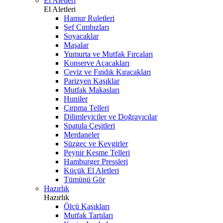
El Aletleri
El Aletleri
Hamur Ruletleri
Şef Cımbızları
Soyacaklar
Maşalar
Yumurta ve Mutfak Fırçaları
Konserve Açacakları
Ceviz ve Fındık Kıracakları
Parizyen Kaşıklar
Mutfak Makasları
Huniler
Çırpma Telleri
Dilimleyiciler ve Doğrayıcılar
Spatula Çeşitleri
Merdaneler
Süzgeç ve Kevgirler
Peynir Kesme Telleri
Hamburger Pressleri
Küçük El Aletleri
Tümünü Gör
Hazırlık
Hazırlık
Ölçü Kaşıkları
Mutfak Tartıları