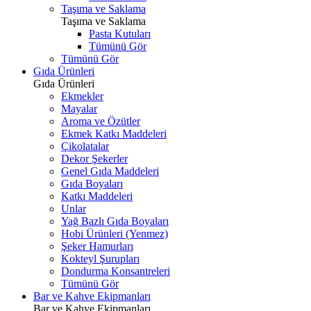
Taşıma ve Saklama
Taşıma ve Saklama
Pasta Kutuları
Tümünü Gör
Tümünü Gör
Gıda Ürünleri
Gıda Ürünleri
Ekmekler
Mayalar
Aroma ve Özütler
Ekmek Katkı Maddeleri
Çikolatalar
Dekor Şekerler
Genel Gıda Maddeleri
Gıda Boyaları
Katkı Maddeleri
Unlar
Yağ Bazlı Gıda Boyaları
Hobi Ürünleri (Yenmez)
Şeker Hamurları
Kokteyl Şurupları
Dondurma Konsantreleri
Tümünü Gör
Bar ve Kahve Ekipmanları
Bar ve Kahve Ekipmanları