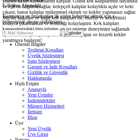
yüksek kalite standartlarını karşılar. Granit kek kalıplarımız dayanıklı
E-Bülten Aboneliği
ve eşit ısı dağılımı sağlar, kelepçeli kalıplar kolaylıkla açılır ve keki
çıkarır, baton kalıplar mükemmel ekmek ve kekler yapmanızı sağlar.
Kampanya ve fırsatlardan ilk sizler haberdar olmak için e-
Muffin kağıtları ve kağıt kek kalıpları ise, muffin ve keklerinizi
bültenimize abone olabilirsiniz.
kolayca çıkarmanıza ve temizliği kolaylaştırır. Kek kalıpları
kategorimizdeki tüm ürünler, en iyi pişirme deneyimini sağlamak
için özenle seçilmiştir. Şimdi seçiminizi yapın ve lezzetli kekler
yaratmaya başlayın!
Önemli Bilgiler
Teslimat Koşulları
Üyelik Sözleşmesi
Satış Sözleşmesi
Garanti ve İade Koşulları
Gizlilik ve Güvenlik
Hakkımızda
Hızlı Erişim
Anasayfa
Yeni Ürünler
İndirimdekiler
Müşteri Hizmetleri
İletişim
Blog
Üye
Yeni Üyelik
Üye Girişi
İletişim