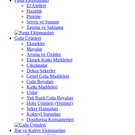
Pasta Ekipmanları
El Aletleri
Hazırlık
Pişirme
Servis ve Sunum
Taşıma ve Saklama
Gıda Ürünleri
Ekmekler
Mayalar
Aroma ve Özütler
Ekmek Katkı Maddeleri
Çikolatalar
Dekor Şekerler
Genel Gıda Maddeleri
Gıda Boyaları
Katkı Maddeleri
Unlar
Yağ Bazlı Gıda Boyaları
Hobi Ürünleri (Yenmez)
Şeker Hamurları
Kokteyl Şurupları
Dondurma Konsantreleri
Bar ve Kahve Ekipmanları