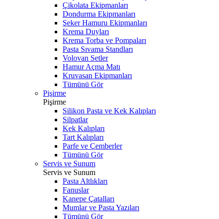
Çikolata Ekipmanları
Dondurma Ekipmanları
Şeker Hamuru Ekipmanları
Krema Duyları
Krema Torba ve Pompaları
Pasta Sıvama Standları
Volovan Setler
Hamur Açma Matı
Kruvasan Ekipmanları
Tümünü Gör
Pişirme
Pişirme
Silikon Pasta ve Kek Kalıpları
Silpatlar
Kek Kalıpları
Tart Kalıpları
Parfe ve Çemberler
Tümünü Gör
Servis ve Sunum
Servis ve Sunum
Pasta Altlıkları
Fanuslar
Kanepe Çatalları
Mumlar ve Pasta Yazıları
Tümünü Gör