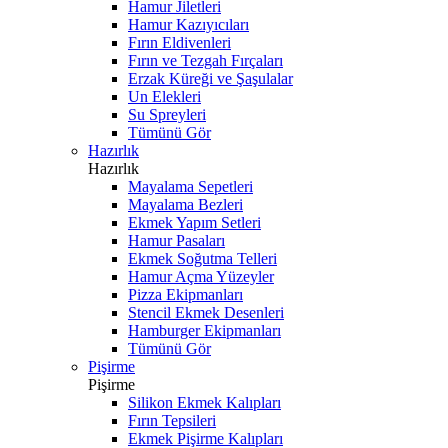
Hamur Jiletleri
Hamur Kazıyıcıları
Fırın Eldivenleri
Fırın ve Tezgah Fırçaları
Erzak Küreği ve Şaşulalar
Un Elekleri
Su Spreyleri
Tümünü Gör
Hazırlık
Hazırlık
Mayalama Sepetleri
Mayalama Bezleri
Ekmek Yapım Setleri
Hamur Pasaları
Ekmek Soğutma Telleri
Hamur Açma Yüzeyler
Pizza Ekipmanları
Stencil Ekmek Desenleri
Hamburger Ekipmanları
Tümünü Gör
Pişirme
Pişirme
Silikon Ekmek Kalıpları
Fırın Tepsileri
Ekmek Pişirme Kalıpları