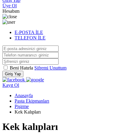
Giriş Yap
Üye Ol
Hesabım
E-POSTA İLE
TELEFON İLE
Beni Hatırla
Şifremi Unuttum
Giriş Yap
Kayıt Ol
Anasayfa
Pasta Ekipmanları
Pişirme
Kek Kalıpları
Kek kalıpları