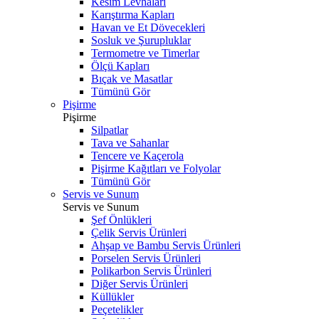
Kesim Levhaları
Karıştırma Kapları
Havan ve Et Dövecekleri
Sosluk ve Şurupluklar
Termometre ve Timerlar
Ölçü Kapları
Bıçak ve Masatlar
Tümünü Gör
Pişirme
Pişirme
Silpatlar
Tava ve Sahanlar
Tencere ve Kaçerola
Pişirme Kağıtları ve Folyolar
Tümünü Gör
Servis ve Sunum
Servis ve Sunum
Şef Önlükleri
Çelik Servis Ürünleri
Ahşap ve Bambu Servis Ürünleri
Porselen Servis Ürünleri
Polikarbon Servis Ürünleri
Diğer Servis Ürünleri
Küllükler
Peçetelikler