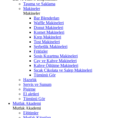
Taşıma ve Saklama
Makineler
Makineler
Bar Blenderları
Waffle Makineleri
Donut Makineleri
Kornet Makineleri
Krep Makineleri
Tost Makineleri
Şerbetlik Makineleri
Fritözler
Sosis Kızartma Makineleri
Çay ve Kahve Makineleri
Kahve Öğütme Makineleri
Sıcak Çikolata ve Salep Makineleri
Tümünü Gör
Hazırlık
Servis ve Sunum
Pişirme
El aletleri
Tümünü Gör
Mutfak Akademi
Mutfak Akademi
Eğitimler
Mutfak Kitapları