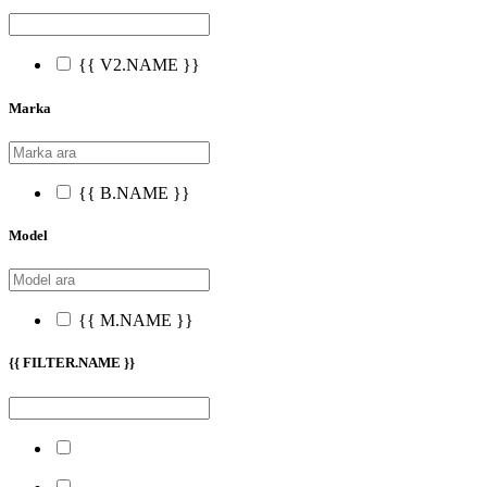
{{ V2.NAME }}
Marka
{{ B.NAME }}
Model
{{ M.NAME }}
{{ FILTER.NAME }}