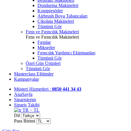
Benmari Makineleri
Dondurma Makineleri
Kompresörler
Airbrush Boya Tabancaları
Çikolata Makineleri
Tümünü Gör
Fırın ve Fırıncılık Makineleri
Fırın ve Fırıncılık Makineleri
Fırınlar
Mikserler
Fırıncılık Yardımcı Ekipmanları
Tümünü Gör
Özel Gün Ürünleri
Tümünü Gör
Masterclass Eğitimler
Kampanyalar
Müşteri Hizmetleri :
0850 441 34 43
AnaSayfa
Siparişlerim
Sipariş Takibi
TR − TL
Dil
Para Birimi