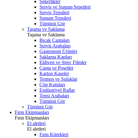
Şekerlikler
Servis ve Sunum Sepetleri
Servis Tepsileri
Sunum Tepsileri
Tümünü Gör
Taşıma ve Saklama
Taşıma ve Saklama
Bıçak Çantaları
Servis Arabaları
Gastronom Ürünler
Saklama Kapları
Eldiven ve Streç Filmler
Çanta ve Poşetler
Karton Kaseler
Termos ve Suluklar
Çöp Kutuları
Endüstriyel Raflar
Tepsi Arabaları
Tümünü Gör
Tümünü Gör
Fırın Ekipmanları
Fırın Ekipmanları
El aletleri
El aletleri
Fırın Kürekleri