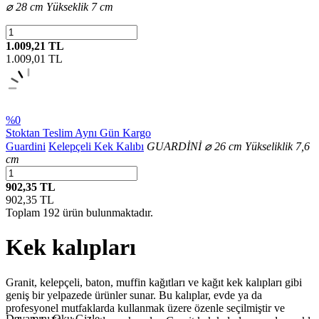
⌀ 28 cm Yükseklik 7 cm
1.009,21 TL
1.009,01
TL
%0
Stoktan Teslim
Aynı Gün Kargo
Guardini
Kelepçeli Kek Kalıbı
GUARDİNİ ⌀ 26 cm Yükseliklik 7,6
cm
902,35 TL
902,35
TL
Toplam
192
ürün bulunmaktadır.
Kek kalıpları
Granit, kelepçeli, baton, muffin kağıtları ve kağıt kek kalıpları gibi
geniş bir yelpazede ürünler sunar. Bu kalıplar, evde ya da
profesyonel mutfaklarda kullanmak üzere özenle seçilmiştir ve
Devamını Oku
Gizle