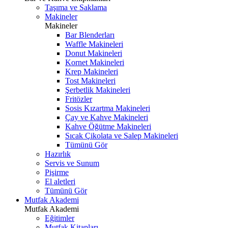
Taşıma ve Saklama
Makineler
Makineler
Bar Blenderları
Waffle Makineleri
Donut Makineleri
Kornet Makineleri
Krep Makineleri
Tost Makineleri
Şerbetlik Makineleri
Fritözler
Sosis Kızartma Makineleri
Çay ve Kahve Makineleri
Kahve Öğütme Makineleri
Sıcak Çikolata ve Salep Makineleri
Tümünü Gör
Hazırlık
Servis ve Sunum
Pişirme
El aletleri
Tümünü Gör
Mutfak Akademi
Mutfak Akademi
Eğitimler
Mutfak Kitapları