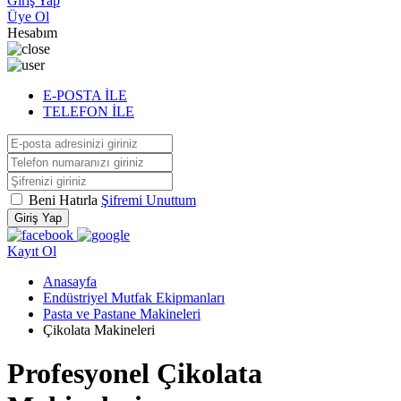
Giriş Yap
Üye Ol
Hesabım
E-POSTA İLE
TELEFON İLE
Beni Hatırla
Şifremi Unuttum
Giriş Yap
Kayıt Ol
Anasayfa
Endüstriyel Mutfak Ekipmanları
Pasta ve Pastane Makineleri
Çikolata Makineleri
Profesyonel Çikolata