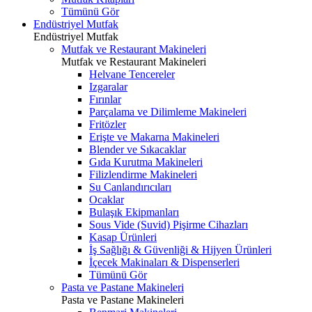
Tümünü Gör
Endüstriyel Mutfak
Endüstriyel Mutfak
Mutfak ve Restaurant Makineleri
Mutfak ve Restaurant Makineleri
Helvane Tencereler
Izgaralar
Fırınlar
Parçalama ve Dilimleme Makineleri
Fritözler
Erişte ve Makarna Makineleri
Blender ve Sıkacaklar
Gıda Kurutma Makineleri
Filizlendirme Makineleri
Su Canlandırıcıları
Ocaklar
Bulaşık Ekipmanları
Sous Vide (Suvid) Pişirme Cihazları
Kasap Ürünleri
İş Sağlığı & Güvenliği & Hijyen Ürünleri
İçecek Makinaları & Dispenserleri
Tümünü Gör
Pasta ve Pastane Makineleri
Pasta ve Pastane Makineleri