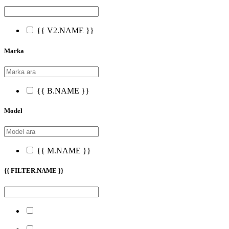
{{ V2.NAME }}
Marka
{{ B.NAME }}
Model
{{ M.NAME }}
{{ FILTER.NAME }}