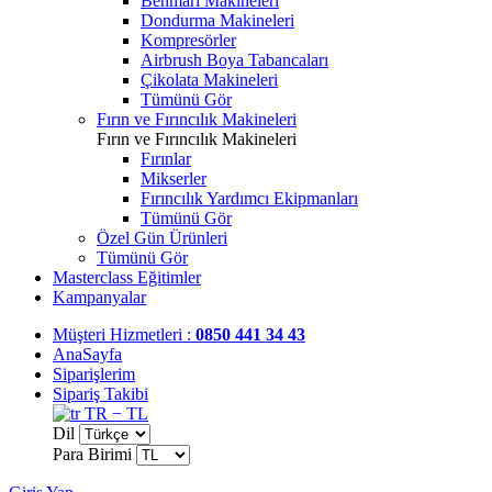
Benmari Makineleri
Dondurma Makineleri
Kompresörler
Airbrush Boya Tabancaları
Çikolata Makineleri
Tümünü Gör
Fırın ve Fırıncılık Makineleri
Fırın ve Fırıncılık Makineleri
Fırınlar
Mikserler
Fırıncılık Yardımcı Ekipmanları
Tümünü Gör
Özel Gün Ürünleri
Tümünü Gör
Masterclass Eğitimler
Kampanyalar
Müşteri Hizmetleri :
0850 441 34 43
AnaSayfa
Siparişlerim
Sipariş Takibi
TR − TL
Dil
Para Birimi