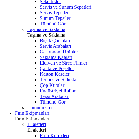
Şekerlikler
Servis ve Sunum Sepetleri
Servis Tepsileri
Sunum Tepsileri
Tümünü Gör
Taşıma ve Saklama
Taşıma ve Saklama
Bıçak Çantaları
Servis Arabaları
Gastronom Ürünler
Saklama Kapları
Eldiven ve Streç Filmler
Çanta ve Poşetler
Karton Kaseler
Termos ve Suluklar
Çöp Kutuları
Endüstriyel Raflar
Tepsi Arabaları
Tümünü Gör
Tümünü Gör
Fırın Ekipmanları
Fırın Ekipmanları
El aletleri
El aletleri
Fırın Kürekleri