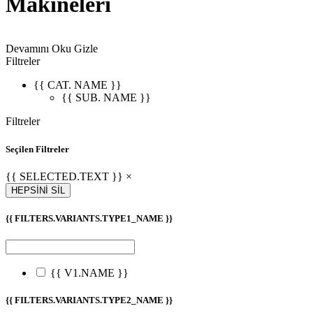
Makineleri
Devamını Oku
Gizle
Filtreler
{{ CAT. NAME }}
{{ SUB. NAME }}
Filtreler
Seçilen Filtreler
{{ SELECTED.TEXT }} ×
HEPSİNİ SİL
{{ FILTERS.VARIANTS.TYPE1_NAME }}
{{ V1.NAME }}
{{ FILTERS.VARIANTS.TYPE2_NAME }}