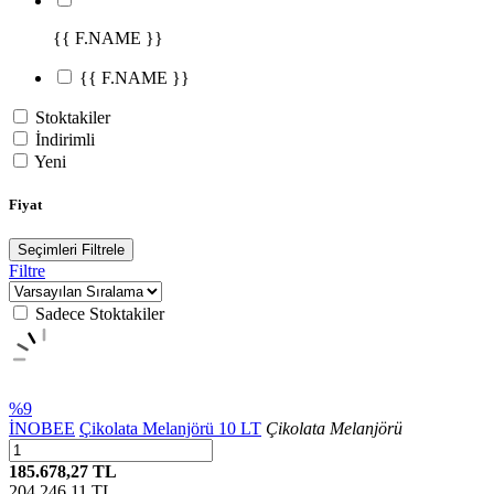
{{ F.NAME }}
{{ F.NAME }}
Stoktakiler
İndirimli
Yeni
Fiyat
Seçimleri Filtrele
Filtre
Sadece Stoktakiler
%9
İNOBEE
Çikolata Melanjörü 10 LT
Çikolata Melanjörü
185.678,27 TL
204.246,11
TL