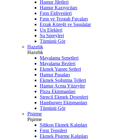
Hamur Jiletleri
Hamur Kazıyıcıları
Fırın Eldivenleri
Fırın ve Tezgah Fırçaları
Erzak Küreği ve Şaşulalar
Un Elekleri
Su Spreyleri
Tümünü Gör
Hazırlık
Hazırlık
Mayalama Sepetleri
Mayalama Bezleri
Ekmek Yapım Setleri
Hamur Pasaları
Ekmek Soğutma Telleri
Hamur Açma Yüzeyler
Pizza Ekipmanları
Stencil Ekmek Desenleri
Hamburger Ekipmanları
Tümünü Gör
Pişirme
Pişirme
Silikon Ekmek Kalıpları
Fırın Tepsileri
Ekmek Pişirme Kalıpları