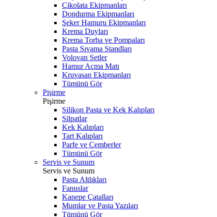
Çikolata Ekipmanları
Dondurma Ekipmanları
Şeker Hamuru Ekipmanları
Krema Duyları
Krema Torba ve Pompaları
Pasta Sıvama Standları
Volovan Setler
Hamur Açma Matı
Kruvasan Ekipmanları
Tümünü Gör
Pişirme
Pişirme
Silikon Pasta ve Kek Kalıpları
Silpatlar
Kek Kalıpları
Tart Kalıpları
Parfe ve Çemberler
Tümünü Gör
Servis ve Sunum
Servis ve Sunum
Pasta Altlıkları
Fanuslar
Kanepe Çatalları
Mumlar ve Pasta Yazıları
Tümünü Gör