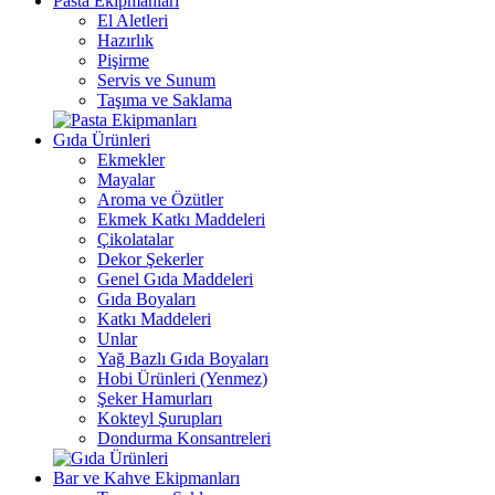
Pasta Ekipmanları
El Aletleri
Hazırlık
Pişirme
Servis ve Sunum
Taşıma ve Saklama
Gıda Ürünleri
Ekmekler
Mayalar
Aroma ve Özütler
Ekmek Katkı Maddeleri
Çikolatalar
Dekor Şekerler
Genel Gıda Maddeleri
Gıda Boyaları
Katkı Maddeleri
Unlar
Yağ Bazlı Gıda Boyaları
Hobi Ürünleri (Yenmez)
Şeker Hamurları
Kokteyl Şurupları
Dondurma Konsantreleri
Bar ve Kahve Ekipmanları