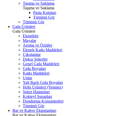
Taşıma ve Saklama
Taşıma ve Saklama
Pasta Kutuları
Tümünü Gör
Tümünü Gör
Gıda Ürünleri
Gıda Ürünleri
Ekmekler
Mayalar
Aroma ve Özütler
Ekmek Katkı Maddeleri
Çikolatalar
Dekor Şekerler
Genel Gıda Maddeleri
Gıda Boyaları
Katkı Maddeleri
Unlar
Yağ Bazlı Gıda Boyaları
Hobi Ürünleri (Yenmez)
Şeker Hamurları
Kokteyl Şurupları
Dondurma Konsantreleri
Tümünü Gör
Bar ve Kahve Ekipmanları
Bar ve Kahve Ekipmanları