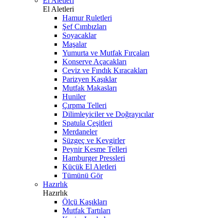
El Aletleri
El Aletleri
Hamur Ruletleri
Şef Cımbızları
Soyacaklar
Maşalar
Yumurta ve Mutfak Fırçaları
Konserve Açacakları
Ceviz ve Fındık Kıracakları
Parizyen Kaşıklar
Mutfak Makasları
Huniler
Çırpma Telleri
Dilimleyiciler ve Doğrayıcılar
Spatula Çeşitleri
Merdaneler
Süzgeç ve Kevgirler
Peynir Kesme Telleri
Hamburger Pressleri
Küçük El Aletleri
Tümünü Gör
Hazırlık
Hazırlık
Ölçü Kaşıkları
Mutfak Tartıları