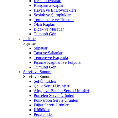
Kesim Levhaları
Karıştırma Kapları
Havan ve Et Dövecekleri
Sosluk ve Şurupluklar
Termometre ve Timerlar
Ölçü Kapları
Bıçak ve Masatlar
Tümünü Gör
Pişirme
Pişirme
Silpatlar
Tava ve Sahanlar
Tencere ve Kaçerola
Pişirme Kağıtları ve Folyolar
Tümünü Gör
Servis ve Sunum
Servis ve Sunum
Şef Önlükleri
Çelik Servis Ürünleri
Ahşap ve Bambu Servis Ürünleri
Porselen Servis Ürünleri
Polikarbon Servis Ürünleri
Diğer Servis Ürünleri
Küllükler
Peçetelikler