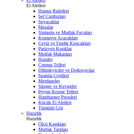
El Aletleri
El Aletleri
Hamur Ruletleri
Şef Cımbızları
Soyacaklar
Maşalar
Yumurta ve Mutfak Fırçaları
Konserve Açacakları
Ceviz ve Fındık Kıracakları
Parizyen Kaşıklar
Mutfak Makasları
Huniler
Çırpma Telleri
Dilimleyiciler ve Doğrayıcılar
Spatula Çeşitleri
Merdaneler
Süzgeç ve Kevgirler
Peynir Kesme Telleri
Hamburger Pressleri
Küçük El Aletleri
Tümünü Gör
Hazırlık
Hazırlık
Ölçü Kaşıkları
Mutfak Tartıları