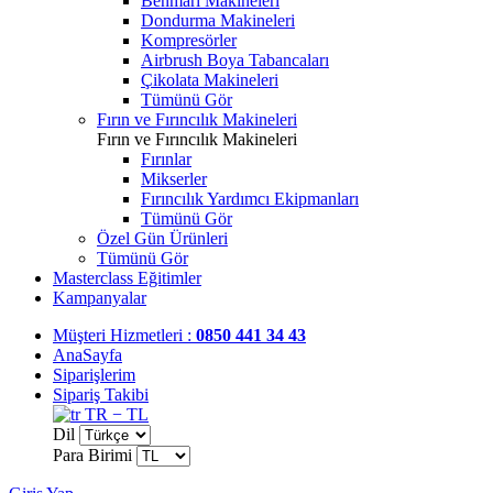
Benmari Makineleri
Dondurma Makineleri
Kompresörler
Airbrush Boya Tabancaları
Çikolata Makineleri
Tümünü Gör
Fırın ve Fırıncılık Makineleri
Fırın ve Fırıncılık Makineleri
Fırınlar
Mikserler
Fırıncılık Yardımcı Ekipmanları
Tümünü Gör
Özel Gün Ürünleri
Tümünü Gör
Masterclass Eğitimler
Kampanyalar
Müşteri Hizmetleri :
0850 441 34 43
AnaSayfa
Siparişlerim
Sipariş Takibi
TR − TL
Dil
Para Birimi