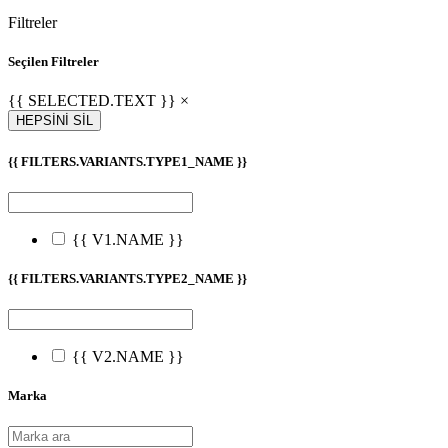
Filtreler
Seçilen Filtreler
{{ SELECTED.TEXT }} ×
HEPSİNİ SİL
{{ FILTERS.VARIANTS.TYPE1_NAME }}
{{ V1.NAME }}
{{ FILTERS.VARIANTS.TYPE2_NAME }}
{{ V2.NAME }}
Marka