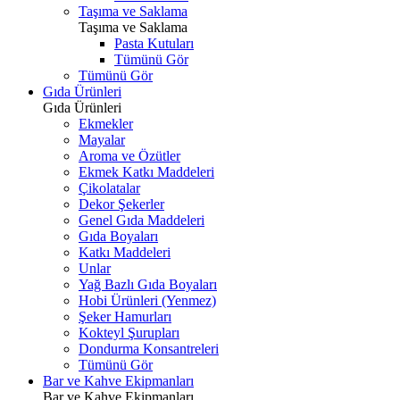
Taşıma ve Saklama
Taşıma ve Saklama
Pasta Kutuları
Tümünü Gör
Tümünü Gör
Gıda Ürünleri
Gıda Ürünleri
Ekmekler
Mayalar
Aroma ve Özütler
Ekmek Katkı Maddeleri
Çikolatalar
Dekor Şekerler
Genel Gıda Maddeleri
Gıda Boyaları
Katkı Maddeleri
Unlar
Yağ Bazlı Gıda Boyaları
Hobi Ürünleri (Yenmez)
Şeker Hamurları
Kokteyl Şurupları
Dondurma Konsantreleri
Tümünü Gör
Bar ve Kahve Ekipmanları
Bar ve Kahve Ekipmanları