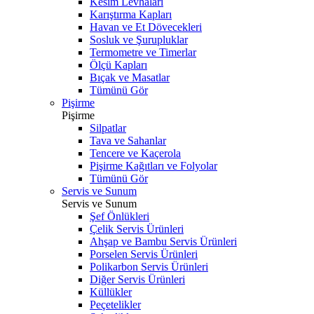
Kesim Levhaları
Karıştırma Kapları
Havan ve Et Dövecekleri
Sosluk ve Şurupluklar
Termometre ve Timerlar
Ölçü Kapları
Bıçak ve Masatlar
Tümünü Gör
Pişirme
Pişirme
Silpatlar
Tava ve Sahanlar
Tencere ve Kaçerola
Pişirme Kağıtları ve Folyolar
Tümünü Gör
Servis ve Sunum
Servis ve Sunum
Şef Önlükleri
Çelik Servis Ürünleri
Ahşap ve Bambu Servis Ürünleri
Porselen Servis Ürünleri
Polikarbon Servis Ürünleri
Diğer Servis Ürünleri
Küllükler
Peçetelikler