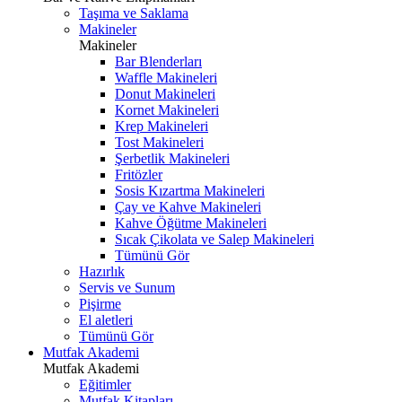
Taşıma ve Saklama
Makineler
Makineler
Bar Blenderları
Waffle Makineleri
Donut Makineleri
Kornet Makineleri
Krep Makineleri
Tost Makineleri
Şerbetlik Makineleri
Fritözler
Sosis Kızartma Makineleri
Çay ve Kahve Makineleri
Kahve Öğütme Makineleri
Sıcak Çikolata ve Salep Makineleri
Tümünü Gör
Hazırlık
Servis ve Sunum
Pişirme
El aletleri
Tümünü Gör
Mutfak Akademi
Mutfak Akademi
Eğitimler
Mutfak Kitapları