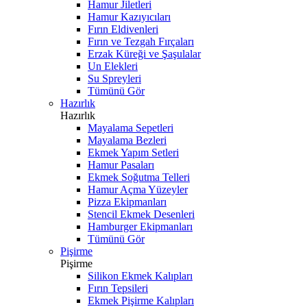
Hamur Jiletleri
Hamur Kazıyıcıları
Fırın Eldivenleri
Fırın ve Tezgah Fırçaları
Erzak Küreği ve Şaşulalar
Un Elekleri
Su Spreyleri
Tümünü Gör
Hazırlık
Hazırlık
Mayalama Sepetleri
Mayalama Bezleri
Ekmek Yapım Setleri
Hamur Pasaları
Ekmek Soğutma Telleri
Hamur Açma Yüzeyler
Pizza Ekipmanları
Stencil Ekmek Desenleri
Hamburger Ekipmanları
Tümünü Gör
Pişirme
Pişirme
Silikon Ekmek Kalıpları
Fırın Tepsileri
Ekmek Pişirme Kalıpları