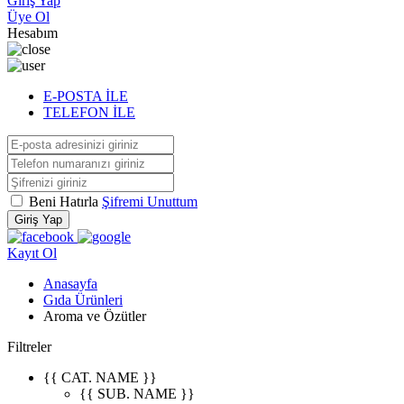
Giriş Yap
Üye Ol
Hesabım
E-POSTA İLE
TELEFON İLE
Beni Hatırla
Şifremi Unuttum
Giriş Yap
Kayıt Ol
Anasayfa
Gıda Ürünleri
Aroma ve Özütler
Filtreler
{{ CAT. NAME }}
{{ SUB. NAME }}