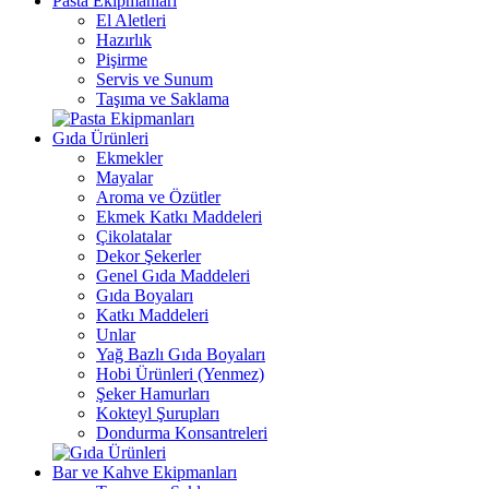
Pasta Ekipmanları
El Aletleri
Hazırlık
Pişirme
Servis ve Sunum
Taşıma ve Saklama
Gıda Ürünleri
Ekmekler
Mayalar
Aroma ve Özütler
Ekmek Katkı Maddeleri
Çikolatalar
Dekor Şekerler
Genel Gıda Maddeleri
Gıda Boyaları
Katkı Maddeleri
Unlar
Yağ Bazlı Gıda Boyaları
Hobi Ürünleri (Yenmez)
Şeker Hamurları
Kokteyl Şurupları
Dondurma Konsantreleri
Bar ve Kahve Ekipmanları