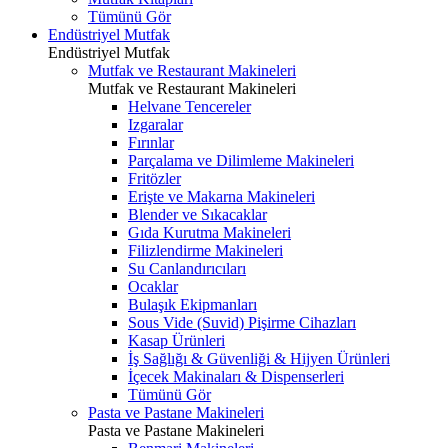
Tümünü Gör
Endüstriyel Mutfak
Endüstriyel Mutfak
Mutfak ve Restaurant Makineleri
Mutfak ve Restaurant Makineleri
Helvane Tencereler
Izgaralar
Fırınlar
Parçalama ve Dilimleme Makineleri
Fritözler
Erişte ve Makarna Makineleri
Blender ve Sıkacaklar
Gıda Kurutma Makineleri
Filizlendirme Makineleri
Su Canlandırıcıları
Ocaklar
Bulaşık Ekipmanları
Sous Vide (Suvid) Pişirme Cihazları
Kasap Ürünleri
İş Sağlığı & Güvenliği & Hijyen Ürünleri
İçecek Makinaları & Dispenserleri
Tümünü Gör
Pasta ve Pastane Makineleri
Pasta ve Pastane Makineleri