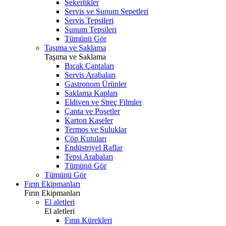
Şekerlikler
Servis ve Sunum Sepetleri
Servis Tepsileri
Sunum Tepsileri
Tümünü Gör
Taşıma ve Saklama
Taşıma ve Saklama
Bıçak Çantaları
Servis Arabaları
Gastronom Ürünler
Saklama Kapları
Eldiven ve Streç Filmler
Çanta ve Poşetler
Karton Kaseler
Termos ve Suluklar
Çöp Kutuları
Endüstriyel Raflar
Tepsi Arabaları
Tümünü Gör
Tümünü Gör
Fırın Ekipmanları
Fırın Ekipmanları
El aletleri
El aletleri
Fırın Kürekleri