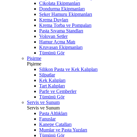
Çikolata Ekipmanları
Dondurma Ekipmanları
Şeker Hamuru Ekipmanları
Krema Duyları
Krema Torba ve Pompaları
Pasta Sıvama Standları
Volovan Setler
Hamur Açma Matı
Kruvasan Ekipmanları
Tümünü Gör
Pişirme
Pişirme
Silikon Pasta ve Kek Kalıpları
Silpatlar
Kek Kalıpları
Tart Kalıpları
Parfe ve Çemberler
Tümünü Gör
Servis ve Sunum
Servis ve Sunum
Pasta Altlıkları
Fanuslar
Kanepe Çatalları
Mumlar ve Pasta Yazıları
Tümünü Gör