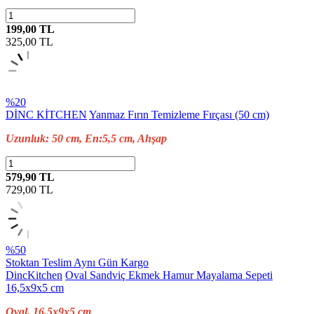
199,00 TL
325,00
TL
%20
DİNC KİTCHEN
Yanmaz Fırın Temizleme Fırçası (50 cm)
Uzunluk: 50 cm, En:5,5 cm, Ahşap
579,90 TL
729,00
TL
%50
Stoktan Teslim
Aynı Gün Kargo
DincKitchen
Oval Sandviç Ekmek Hamur Mayalama Sepeti
16,5x9x5 cm
Oval, 16,5x9x5 cm