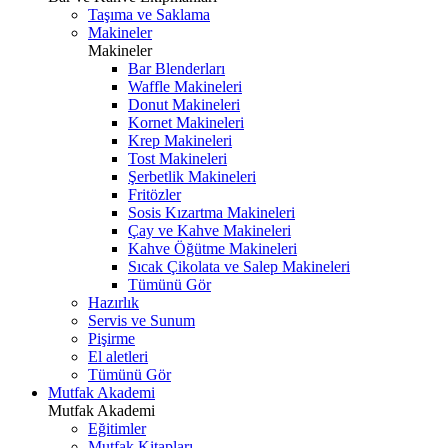
Taşıma ve Saklama
Makineler
Makineler
Bar Blenderları
Waffle Makineleri
Donut Makineleri
Kornet Makineleri
Krep Makineleri
Tost Makineleri
Şerbetlik Makineleri
Fritözler
Sosis Kızartma Makineleri
Çay ve Kahve Makineleri
Kahve Öğütme Makineleri
Sıcak Çikolata ve Salep Makineleri
Tümünü Gör
Hazırlık
Servis ve Sunum
Pişirme
El aletleri
Tümünü Gör
Mutfak Akademi
Mutfak Akademi
Eğitimler
Mutfak Kitapları