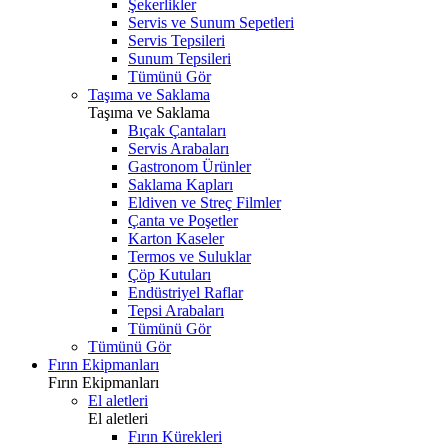
Şekerlikler
Servis ve Sunum Sepetleri
Servis Tepsileri
Sunum Tepsileri
Tümünü Gör
Taşıma ve Saklama
Taşıma ve Saklama
Bıçak Çantaları
Servis Arabaları
Gastronom Ürünler
Saklama Kapları
Eldiven ve Streç Filmler
Çanta ve Poşetler
Karton Kaseler
Termos ve Suluklar
Çöp Kutuları
Endüstriyel Raflar
Tepsi Arabaları
Tümünü Gör
Tümünü Gör
Fırın Ekipmanları
Fırın Ekipmanları
El aletleri
El aletleri
Fırın Kürekleri