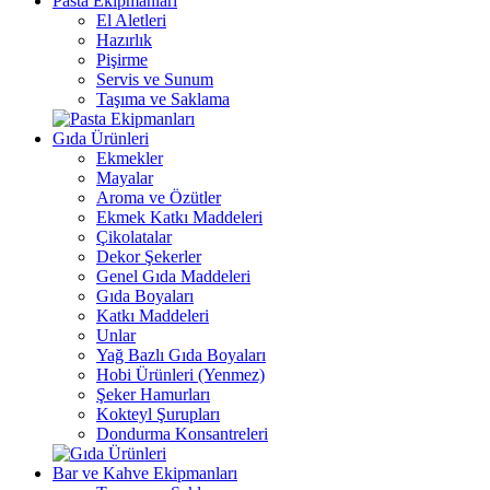
Pasta Ekipmanları
El Aletleri
Hazırlık
Pişirme
Servis ve Sunum
Taşıma ve Saklama
Gıda Ürünleri
Ekmekler
Mayalar
Aroma ve Özütler
Ekmek Katkı Maddeleri
Çikolatalar
Dekor Şekerler
Genel Gıda Maddeleri
Gıda Boyaları
Katkı Maddeleri
Unlar
Yağ Bazlı Gıda Boyaları
Hobi Ürünleri (Yenmez)
Şeker Hamurları
Kokteyl Şurupları
Dondurma Konsantreleri
Bar ve Kahve Ekipmanları