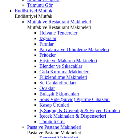
Tümünü Gör
Endüstriyel Mutfak
Endüstriyel Mutfak
Mutfak ve Restaurant Makineleri
Mutfak ve Restaurant Makineleri
Helvane Tencereler
Izgaralar
Fırınlar
Parçalama ve Dilimleme Makineleri
Fritözler
Erişte ve Makarna Makineleri
Blender ve Sıkacaklar
Gıda Kurutma Makineleri
Filizlendirme Makineleri
Su Canlandırıcıları
Ocaklar
Bulaşık Ekipmanları
Sous Vide (Suvid) Pişirme Cihazları
Kasap Ürünleri
İş Sağlığı & Güvenliği & Hijyen Ürünleri
İçecek Makinaları & Dispenserleri
Tümünü Gör
Pasta ve Pastane Makineleri
Pasta ve Pastane Makineleri