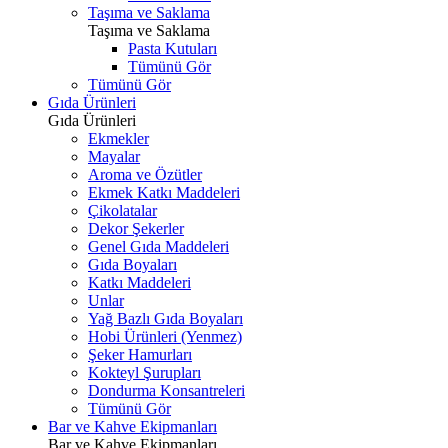
Taşıma ve Saklama
Taşıma ve Saklama
Pasta Kutuları
Tümünü Gör
Tümünü Gör
Gıda Ürünleri
Gıda Ürünleri
Ekmekler
Mayalar
Aroma ve Özütler
Ekmek Katkı Maddeleri
Çikolatalar
Dekor Şekerler
Genel Gıda Maddeleri
Gıda Boyaları
Katkı Maddeleri
Unlar
Yağ Bazlı Gıda Boyaları
Hobi Ürünleri (Yenmez)
Şeker Hamurları
Kokteyl Şurupları
Dondurma Konsantreleri
Tümünü Gör
Bar ve Kahve Ekipmanları
Bar ve Kahve Ekipmanları