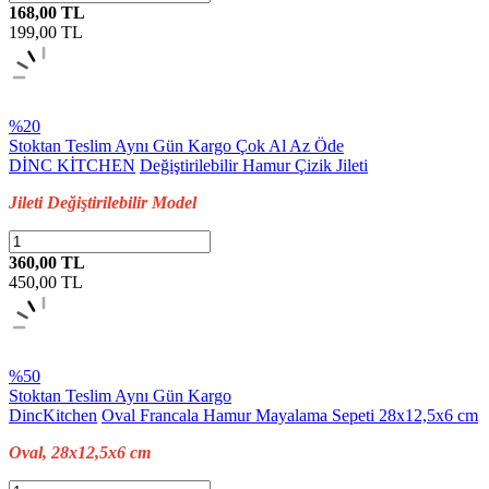
168,00 TL
199,00
TL
%20
Stoktan Teslim
Aynı Gün Kargo
Çok Al Az Öde
DİNC KİTCHEN
Değiştirilebilir Hamur Çizik Jileti
Jileti Değiştirilebilir Model
360,00 TL
450,00
TL
%50
Stoktan Teslim
Aynı Gün Kargo
DincKitchen
Oval Francala Hamur Mayalama Sepeti 28x12,5x6 cm
Oval, 28x12,5x6 cm