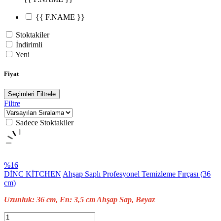
{{ F.NAME }}
Stoktakiler
İndirimli
Yeni
Fiyat
Seçimleri Filtrele
Filtre
Sadece Stoktakiler
%16
DİNC KİTCHEN
Ahşap Saplı Profesyonel Temizleme Fırçası (36
cm)
Uzunluk: 36 cm, En: 3,5 cm Ahşap Sap, Beyaz