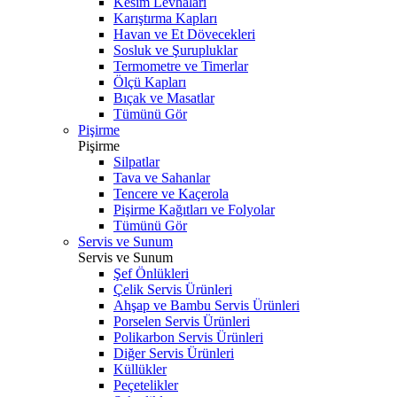
Kesim Levhaları
Karıştırma Kapları
Havan ve Et Dövecekleri
Sosluk ve Şurupluklar
Termometre ve Timerlar
Ölçü Kapları
Bıçak ve Masatlar
Tümünü Gör
Pişirme
Pişirme
Silpatlar
Tava ve Sahanlar
Tencere ve Kaçerola
Pişirme Kağıtları ve Folyolar
Tümünü Gör
Servis ve Sunum
Servis ve Sunum
Şef Önlükleri
Çelik Servis Ürünleri
Ahşap ve Bambu Servis Ürünleri
Porselen Servis Ürünleri
Polikarbon Servis Ürünleri
Diğer Servis Ürünleri
Küllükler
Peçetelikler