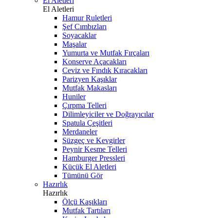
El Aletleri
El Aletleri
Hamur Ruletleri
Şef Cımbızları
Soyacaklar
Maşalar
Yumurta ve Mutfak Fırçaları
Konserve Açacakları
Ceviz ve Fındık Kıracakları
Parizyen Kaşıklar
Mutfak Makasları
Huniler
Çırpma Telleri
Dilimleyiciler ve Doğrayıcılar
Spatula Çeşitleri
Merdaneler
Süzgeç ve Kevgirler
Peynir Kesme Telleri
Hamburger Pressleri
Küçük El Aletleri
Tümünü Gör
Hazırlık
Hazırlık
Ölçü Kaşıkları
Mutfak Tartıları