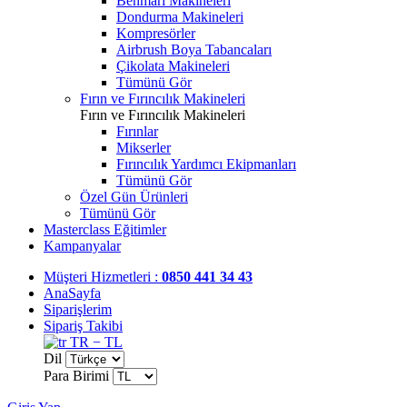
Benmari Makineleri
Dondurma Makineleri
Kompresörler
Airbrush Boya Tabancaları
Çikolata Makineleri
Tümünü Gör
Fırın ve Fırıncılık Makineleri
Fırın ve Fırıncılık Makineleri
Fırınlar
Mikserler
Fırıncılık Yardımcı Ekipmanları
Tümünü Gör
Özel Gün Ürünleri
Tümünü Gör
Masterclass Eğitimler
Kampanyalar
Müşteri Hizmetleri :
0850 441 34 43
AnaSayfa
Siparişlerim
Sipariş Takibi
TR − TL
Dil
Para Birimi