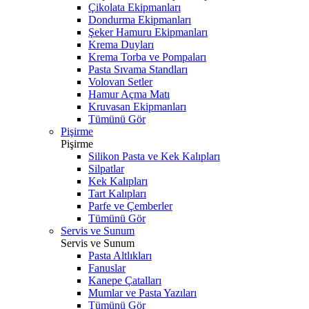
Çikolata Ekipmanları
Dondurma Ekipmanları
Şeker Hamuru Ekipmanları
Krema Duyları
Krema Torba ve Pompaları
Pasta Sıvama Standları
Volovan Setler
Hamur Açma Matı
Kruvasan Ekipmanları
Tümünü Gör
Pişirme
Pişirme
Silikon Pasta ve Kek Kalıpları
Silpatlar
Kek Kalıpları
Tart Kalıpları
Parfe ve Çemberler
Tümünü Gör
Servis ve Sunum
Servis ve Sunum
Pasta Altlıkları
Fanuslar
Kanepe Çatalları
Mumlar ve Pasta Yazıları
Tümünü Gör