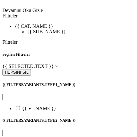
Devamını Oku
Gizle
Filtreler
{{ CAT. NAME }}
{{ SUB. NAME }}
Filtreler
Seçilen Filtreler
{{ SELECTED.TEXT }} ×
HEPSİNİ SİL
{{ FILTERS.VARIANTS.TYPE1_NAME }}
{{ V1.NAME }}
{{ FILTERS.VARIANTS.TYPE2_NAME }}