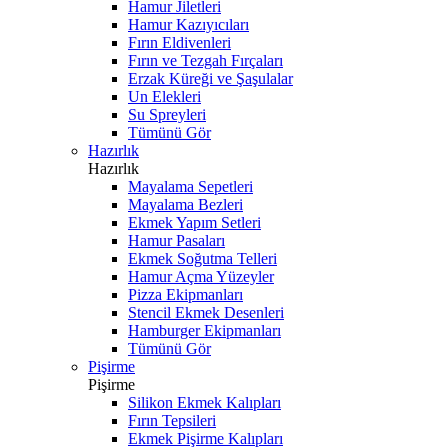
Hamur Jiletleri
Hamur Kazıyıcıları
Fırın Eldivenleri
Fırın ve Tezgah Fırçaları
Erzak Küreği ve Şaşulalar
Un Elekleri
Su Spreyleri
Tümünü Gör
Hazırlık
Hazırlık
Mayalama Sepetleri
Mayalama Bezleri
Ekmek Yapım Setleri
Hamur Pasaları
Ekmek Soğutma Telleri
Hamur Açma Yüzeyler
Pizza Ekipmanları
Stencil Ekmek Desenleri
Hamburger Ekipmanları
Tümünü Gör
Pişirme
Pişirme
Silikon Ekmek Kalıpları
Fırın Tepsileri
Ekmek Pişirme Kalıpları