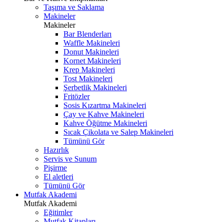
Taşıma ve Saklama
Makineler
Makineler
Bar Blenderları
Waffle Makineleri
Donut Makineleri
Kornet Makineleri
Krep Makineleri
Tost Makineleri
Şerbetlik Makineleri
Fritözler
Sosis Kızartma Makineleri
Çay ve Kahve Makineleri
Kahve Öğütme Makineleri
Sıcak Çikolata ve Salep Makineleri
Tümünü Gör
Hazırlık
Servis ve Sunum
Pişirme
El aletleri
Tümünü Gör
Mutfak Akademi
Mutfak Akademi
Eğitimler
Mutfak Kitapları