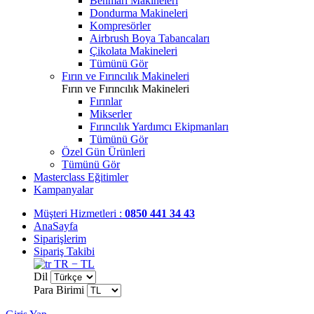
Benmari Makineleri
Dondurma Makineleri
Kompresörler
Airbrush Boya Tabancaları
Çikolata Makineleri
Tümünü Gör
Fırın ve Fırıncılık Makineleri
Fırın ve Fırıncılık Makineleri
Fırınlar
Mikserler
Fırıncılık Yardımcı Ekipmanları
Tümünü Gör
Özel Gün Ürünleri
Tümünü Gör
Masterclass Eğitimler
Kampanyalar
Müşteri Hizmetleri :
0850 441 34 43
AnaSayfa
Siparişlerim
Sipariş Takibi
TR − TL
Dil
Para Birimi