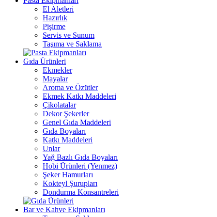
Pasta Ekipmanları
El Aletleri
Hazırlık
Pişirme
Servis ve Sunum
Taşıma ve Saklama
Gıda Ürünleri
Ekmekler
Mayalar
Aroma ve Özütler
Ekmek Katkı Maddeleri
Çikolatalar
Dekor Şekerler
Genel Gıda Maddeleri
Gıda Boyaları
Katkı Maddeleri
Unlar
Yağ Bazlı Gıda Boyaları
Hobi Ürünleri (Yenmez)
Şeker Hamurları
Kokteyl Şurupları
Dondurma Konsantreleri
Bar ve Kahve Ekipmanları