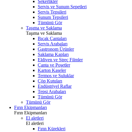
Şekerlikler
Servis ve Sunum Sepetleri
Servis Tepsileri
Sunum Tepsileri
Tümünü Gör
Taşıma ve Saklama
Taşıma ve Saklama
Bıçak Çantaları
Servis Arabaları
Gastronom Ürünler
Saklama Kapları
Eldiven ve Streç Filmler
Çanta ve Poşetler
Karton Kaseler
Termos ve Suluklar
Çöp Kutuları
Endüstriyel Raflar
Tepsi Arabaları
Tümünü Gör
Tümünü Gör
Fırın Ekipmanları
Fırın Ekipmanları
El aletleri
El aletleri
Fırın Kürekleri