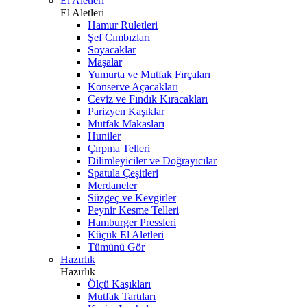
El Aletleri
El Aletleri
Hamur Ruletleri
Şef Cımbızları
Soyacaklar
Maşalar
Yumurta ve Mutfak Fırçaları
Konserve Açacakları
Ceviz ve Fındık Kıracakları
Parizyen Kaşıklar
Mutfak Makasları
Huniler
Çırpma Telleri
Dilimleyiciler ve Doğrayıcılar
Spatula Çeşitleri
Merdaneler
Süzgeç ve Kevgirler
Peynir Kesme Telleri
Hamburger Pressleri
Küçük El Aletleri
Tümünü Gör
Hazırlık
Hazırlık
Ölçü Kaşıkları
Mutfak Tartıları