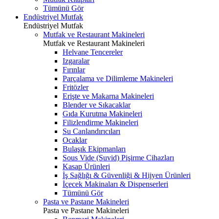
Tümünü Gör
Endüstriyel Mutfak
Endüstriyel Mutfak
Mutfak ve Restaurant Makineleri
Mutfak ve Restaurant Makineleri
Helvane Tencereler
Izgaralar
Fırınlar
Parçalama ve Dilimleme Makineleri
Fritözler
Erişte ve Makarna Makineleri
Blender ve Sıkacaklar
Gıda Kurutma Makineleri
Filizlendirme Makineleri
Su Canlandırıcıları
Ocaklar
Bulaşık Ekipmanları
Sous Vide (Suvid) Pişirme Cihazları
Kasap Ürünleri
İş Sağlığı & Güvenliği & Hijyen Ürünleri
İçecek Makinaları & Dispenserleri
Tümünü Gör
Pasta ve Pastane Makineleri
Pasta ve Pastane Makineleri