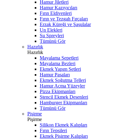
Hamur Jiletleri
Hamur Kazıyıcıları
Fırın Eldivenleri
Fırın ve Tezgah Fırçaları
Erzak Küreği ve Şaşulalar
Un Elekleri
Su Spreyleri
Tümünü Gör
Hazırlık
Hazırlık
Mayalama Sepetleri
Mayalama Bezleri
Ekmek Yapım Setleri
Hamur Pasaları
Ekmek Soğutma Telleri
Hamur Açma Yüzeyler
Pizza Ekipmanları
Stencil Ekmek Desenleri
Hamburger Ekipmanları
Tümünü Gör
Pişirme
Pişirme
Silikon Ekmek Kalıpları
Fırın Tepsileri
Ekmek Pişirme Kalıpları