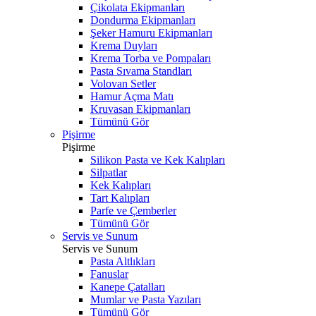
Çikolata Ekipmanları
Dondurma Ekipmanları
Şeker Hamuru Ekipmanları
Krema Duyları
Krema Torba ve Pompaları
Pasta Sıvama Standları
Volovan Setler
Hamur Açma Matı
Kruvasan Ekipmanları
Tümünü Gör
Pişirme
Pişirme
Silikon Pasta ve Kek Kalıpları
Silpatlar
Kek Kalıpları
Tart Kalıpları
Parfe ve Çemberler
Tümünü Gör
Servis ve Sunum
Servis ve Sunum
Pasta Altlıkları
Fanuslar
Kanepe Çatalları
Mumlar ve Pasta Yazıları
Tümünü Gör