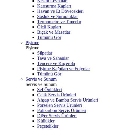
Kesim Levhaları
Karıştırma Kapları
Havan ve Et Dövecekleri
Sosluk ve Şurupluklar
Termometre ve Timerlar
Ölçü Kapları
Bıçak ve Masatlar
Tümünü Gör
Pişirme
Pişirme
Silpatlar
Tava ve Sahanlar
Tencere ve Kaçerola
Pişirme Kağıtları ve Folyolar
Tümünü Gör
Servis ve Sunum
Servis ve Sunum
Şef Önlükleri
Çelik Servis Ürünleri
Ahşap ve Bambu Servis Ürünleri
Porselen Servis Ürünleri
Polikarbon Servis Ürünleri
Diğer Servis Ürünleri
Küllükler
Peçetelikler