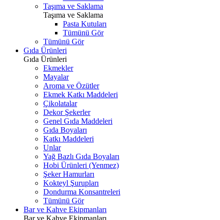
Taşıma ve Saklama
Taşıma ve Saklama
Pasta Kutuları
Tümünü Gör
Tümünü Gör
Gıda Ürünleri
Gıda Ürünleri
Ekmekler
Mayalar
Aroma ve Özütler
Ekmek Katkı Maddeleri
Çikolatalar
Dekor Şekerler
Genel Gıda Maddeleri
Gıda Boyaları
Katkı Maddeleri
Unlar
Yağ Bazlı Gıda Boyaları
Hobi Ürünleri (Yenmez)
Şeker Hamurları
Kokteyl Şurupları
Dondurma Konsantreleri
Tümünü Gör
Bar ve Kahve Ekipmanları
Bar ve Kahve Ekipmanları