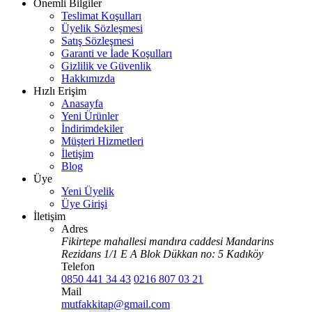
Önemli Bilgiler
Teslimat Koşulları
Üyelik Sözleşmesi
Satış Sözleşmesi
Garanti ve İade Koşulları
Gizlilik ve Güvenlik
Hakkımızda
Hızlı Erişim
Anasayfa
Yeni Ürünler
İndirimdekiler
Müşteri Hizmetleri
İletişim
Blog
Üye
Yeni Üyelik
Üye Girişi
İletişim
Adres
Fikirtepe mahallesi mandıra caddesi Mandarins
Rezidans 1/1 E A Blok Dükkan no: 5 Kadıköy
Telefon
0850 441 34 43
0216 807 03 21
Mail
mutfakkitap@gmail.com