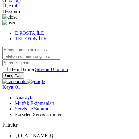
Giriş Yap
Üye Ol
Hesabım
E-POSTA İLE
TELEFON İLE
Beni Hatırla
Şifremi Unuttum
Giriş Yap
Kayıt Ol
Anasayfa
Mutfak Ekipmanları
Servis ve Sunum
Porselen Servis Ürünleri
Filtreler
{{ CAT. NAME }}