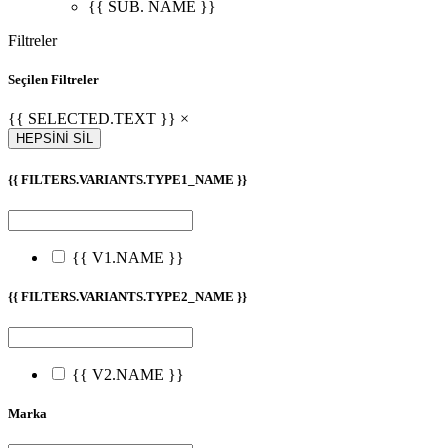
{{ SUB. NAME }}
Filtreler
Seçilen Filtreler
{{ SELECTED.TEXT }} ×
HEPSİNİ SİL
{{ FILTERS.VARIANTS.TYPE1_NAME }}
{{ V1.NAME }}
{{ FILTERS.VARIANTS.TYPE2_NAME }}
{{ V2.NAME }}
Marka