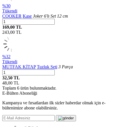
%30
Tükendi
COOKER
Kase
Joker 6'lı Set 12 cm
169,00 TL
243,00
TL
%32
Tükendi
MUTFAK KİTAP
Tuzluk Seti
3 Parça
32,50 TL
48,00
TL
Toplam
6
ürün bulunmaktadır.
E-Bülten Aboneliği
Kampanya ve fırsatlardan ilk sizler haberdar olmak için e-
bültenimize abone olabilirsiniz.