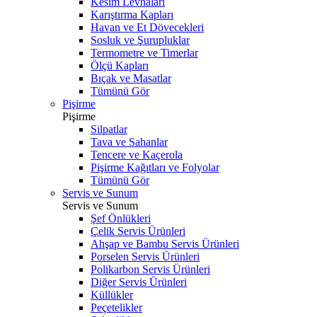
Kesim Levhaları
Karıştırma Kapları
Havan ve Et Dövecekleri
Sosluk ve Şurupluklar
Termometre ve Timerlar
Ölçü Kapları
Bıçak ve Masatlar
Tümünü Gör
Pişirme
Pişirme
Silpatlar
Tava ve Sahanlar
Tencere ve Kaçerola
Pişirme Kağıtları ve Folyolar
Tümünü Gör
Servis ve Sunum
Servis ve Sunum
Şef Önlükleri
Çelik Servis Ürünleri
Ahşap ve Bambu Servis Ürünleri
Porselen Servis Ürünleri
Polikarbon Servis Ürünleri
Diğer Servis Ürünleri
Küllükler
Peçetelikler