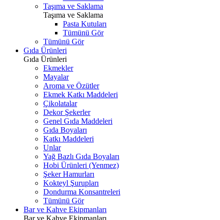
Taşıma ve Saklama
Taşıma ve Saklama
Pasta Kutuları
Tümünü Gör
Tümünü Gör
Gıda Ürünleri
Gıda Ürünleri
Ekmekler
Mayalar
Aroma ve Özütler
Ekmek Katkı Maddeleri
Çikolatalar
Dekor Şekerler
Genel Gıda Maddeleri
Gıda Boyaları
Katkı Maddeleri
Unlar
Yağ Bazlı Gıda Boyaları
Hobi Ürünleri (Yenmez)
Şeker Hamurları
Kokteyl Şurupları
Dondurma Konsantreleri
Tümünü Gör
Bar ve Kahve Ekipmanları
Bar ve Kahve Ekipmanları