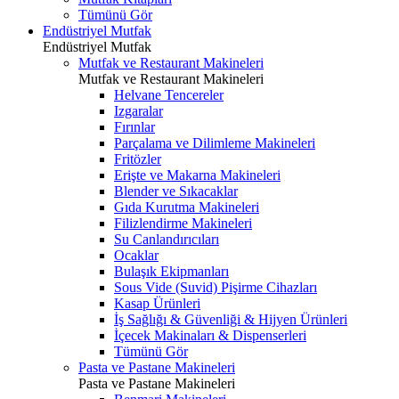
Tümünü Gör
Endüstriyel Mutfak
Endüstriyel Mutfak
Mutfak ve Restaurant Makineleri
Mutfak ve Restaurant Makineleri
Helvane Tencereler
Izgaralar
Fırınlar
Parçalama ve Dilimleme Makineleri
Fritözler
Erişte ve Makarna Makineleri
Blender ve Sıkacaklar
Gıda Kurutma Makineleri
Filizlendirme Makineleri
Su Canlandırıcıları
Ocaklar
Bulaşık Ekipmanları
Sous Vide (Suvid) Pişirme Cihazları
Kasap Ürünleri
İş Sağlığı & Güvenliği & Hijyen Ürünleri
İçecek Makinaları & Dispenserleri
Tümünü Gör
Pasta ve Pastane Makineleri
Pasta ve Pastane Makineleri