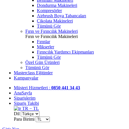
Benmari Makineleri
Dondurma Makineleri
Kompresörler
Airbrush Boya Tabancaları
Çikolata Makineleri
Tümünü Gör
Fırın ve Fırıncılık Makineleri
Fırın ve Fırıncılık Makineleri
Fırınlar
Mikserler
Fırıncılık Yardımcı Ekipmanları
Tümünü Gör
Özel Gün Ürünleri
Tümünü Gör
Masterclass Eğitimler
Kampanyalar
Müşteri Hizmetleri :
0850 441 34 43
AnaSayfa
Siparişlerim
Sipariş Takibi
TR − TL
Dil
Para Birimi