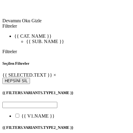
Devamını Oku
Gizle
Filtreler
{{ CAT. NAME }}
{{ SUB. NAME }}
Filtreler
Seçilen Filtreler
{{ SELECTED.TEXT }} ×
HEPSİNİ SİL
{{ FILTERS.VARIANTS.TYPE1_NAME }}
{{ V1.NAME }}
{{ FILTERS.VARIANTS.TYPE2_NAME }}