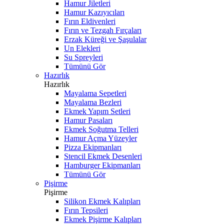
Hamur Jiletleri
Hamur Kazıyıcıları
Fırın Eldivenleri
Fırın ve Tezgah Fırçaları
Erzak Küreği ve Şaşulalar
Un Elekleri
Su Spreyleri
Tümünü Gör
Hazırlık
Hazırlık
Mayalama Sepetleri
Mayalama Bezleri
Ekmek Yapım Setleri
Hamur Pasaları
Ekmek Soğutma Telleri
Hamur Açma Yüzeyler
Pizza Ekipmanları
Stencil Ekmek Desenleri
Hamburger Ekipmanları
Tümünü Gör
Pişirme
Pişirme
Silikon Ekmek Kalıpları
Fırın Tepsileri
Ekmek Pişirme Kalıpları