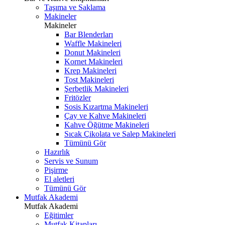
Taşıma ve Saklama
Makineler
Makineler
Bar Blenderları
Waffle Makineleri
Donut Makineleri
Kornet Makineleri
Krep Makineleri
Tost Makineleri
Şerbetlik Makineleri
Fritözler
Sosis Kızartma Makineleri
Çay ve Kahve Makineleri
Kahve Öğütme Makineleri
Sıcak Çikolata ve Salep Makineleri
Tümünü Gör
Hazırlık
Servis ve Sunum
Pişirme
El aletleri
Tümünü Gör
Mutfak Akademi
Mutfak Akademi
Eğitimler
Mutfak Kitapları