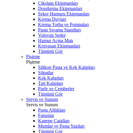
Çikolata Ekipmanları
Dondurma Ekipmanları
Şeker Hamuru Ekipmanları
Krema Duyları
Krema Torba ve Pompaları
Pasta Sıvama Standları
Volovan Setler
Hamur Açma Matı
Kruvasan Ekipmanları
Tümünü Gör
Pişirme
Pişirme
Silikon Pasta ve Kek Kalıpları
Silpatlar
Kek Kalıpları
Tart Kalıpları
Parfe ve Çemberler
Tümünü Gör
Servis ve Sunum
Servis ve Sunum
Pasta Altlıkları
Fanuslar
Kanepe Çatalları
Mumlar ve Pasta Yazıları
Tümünü Gör