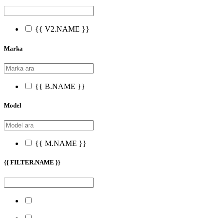
{{ V2.NAME }}
Marka
{{ B.NAME }}
Model
{{ M.NAME }}
{{ FILTER.NAME }}