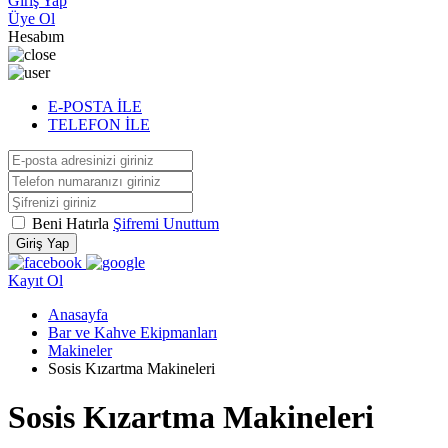
Giriş Yap
Üye Ol
Hesabım
E-POSTA İLE
TELEFON İLE
Beni Hatırla
Şifremi Unuttum
Giriş Yap
Kayıt Ol
Anasayfa
Bar ve Kahve Ekipmanları
Makineler
Sosis Kızartma Makineleri
Sosis Kızartma Makineleri