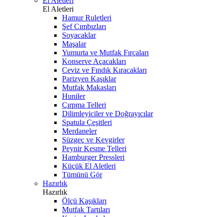
El Aletleri
El Aletleri
Hamur Ruletleri
Şef Cımbızları
Soyacaklar
Maşalar
Yumurta ve Mutfak Fırçaları
Konserve Açacakları
Ceviz ve Fındık Kıracakları
Parizyen Kaşıklar
Mutfak Makasları
Huniler
Çırpma Telleri
Dilimleyiciler ve Doğrayıcılar
Spatula Çeşitleri
Merdaneler
Süzgeç ve Kevgirler
Peynir Kesme Telleri
Hamburger Pressleri
Küçük El Aletleri
Tümünü Gör
Hazırlık
Hazırlık
Ölçü Kaşıkları
Mutfak Tartıları