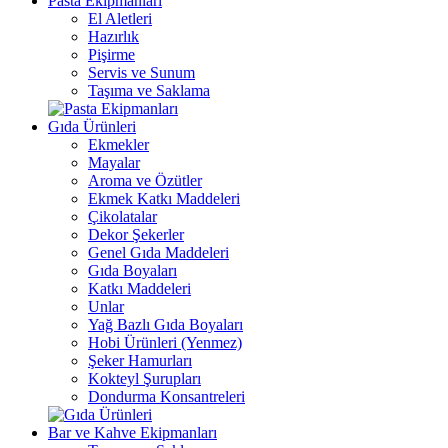
Pasta Ekipmanları
El Aletleri
Hazırlık
Pişirme
Servis ve Sunum
Taşıma ve Saklama
Gıda Ürünleri
Ekmekler
Mayalar
Aroma ve Özütler
Ekmek Katkı Maddeleri
Çikolatalar
Dekor Şekerler
Genel Gıda Maddeleri
Gıda Boyaları
Katkı Maddeleri
Unlar
Yağ Bazlı Gıda Boyaları
Hobi Ürünleri (Yenmez)
Şeker Hamurları
Kokteyl Şurupları
Dondurma Konsantreleri
Bar ve Kahve Ekipmanları