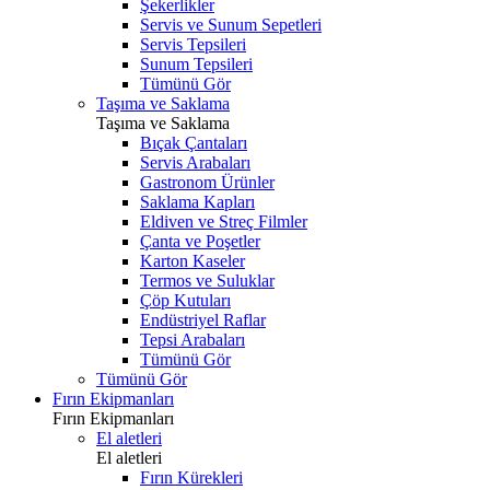
Şekerlikler
Servis ve Sunum Sepetleri
Servis Tepsileri
Sunum Tepsileri
Tümünü Gör
Taşıma ve Saklama
Taşıma ve Saklama
Bıçak Çantaları
Servis Arabaları
Gastronom Ürünler
Saklama Kapları
Eldiven ve Streç Filmler
Çanta ve Poşetler
Karton Kaseler
Termos ve Suluklar
Çöp Kutuları
Endüstriyel Raflar
Tepsi Arabaları
Tümünü Gör
Tümünü Gör
Fırın Ekipmanları
Fırın Ekipmanları
El aletleri
El aletleri
Fırın Kürekleri