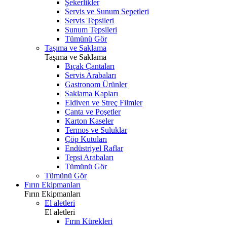
Şekerlikler
Servis ve Sunum Sepetleri
Servis Tepsileri
Sunum Tepsileri
Tümünü Gör
Taşıma ve Saklama
Taşıma ve Saklama
Bıçak Çantaları
Servis Arabaları
Gastronom Ürünler
Saklama Kapları
Eldiven ve Streç Filmler
Çanta ve Poşetler
Karton Kaseler
Termos ve Suluklar
Çöp Kutuları
Endüstriyel Raflar
Tepsi Arabaları
Tümünü Gör
Tümünü Gör
Fırın Ekipmanları
Fırın Ekipmanları
El aletleri
El aletleri
Fırın Kürekleri