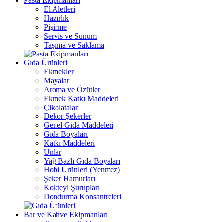
Pasta Ekipmanları
El Aletleri
Hazırlık
Pişirme
Servis ve Sunum
Taşıma ve Saklama
Gıda Ürünleri
Ekmekler
Mayalar
Aroma ve Özütler
Ekmek Katkı Maddeleri
Çikolatalar
Dekor Şekerler
Genel Gıda Maddeleri
Gıda Boyaları
Katkı Maddeleri
Unlar
Yağ Bazlı Gıda Boyaları
Hobi Ürünleri (Yenmez)
Şeker Hamurları
Kokteyl Şurupları
Dondurma Konsantreleri
Bar ve Kahve Ekipmanları