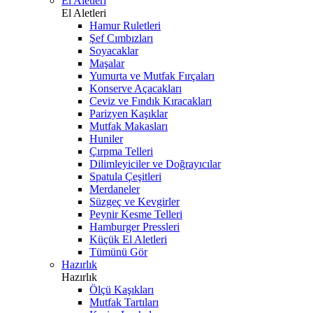
El Aletleri
El Aletleri
Hamur Ruletleri
Şef Cımbızları
Soyacaklar
Maşalar
Yumurta ve Mutfak Fırçaları
Konserve Açacakları
Ceviz ve Fındık Kıracakları
Parizyen Kaşıklar
Mutfak Makasları
Huniler
Çırpma Telleri
Dilimleyiciler ve Doğrayıcılar
Spatula Çeşitleri
Merdaneler
Süzgeç ve Kevgirler
Peynir Kesme Telleri
Hamburger Pressleri
Küçük El Aletleri
Tümünü Gör
Hazırlık
Hazırlık
Ölçü Kaşıkları
Mutfak Tartıları