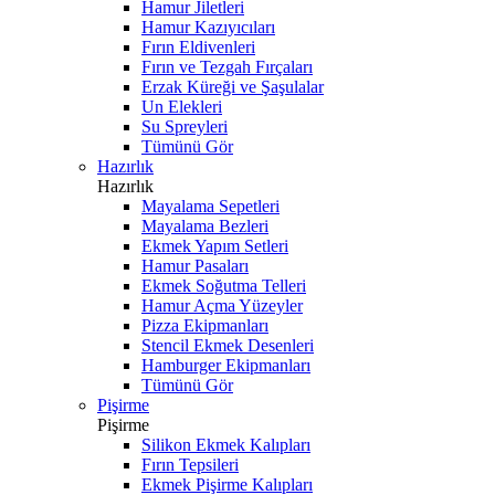
Hamur Jiletleri
Hamur Kazıyıcıları
Fırın Eldivenleri
Fırın ve Tezgah Fırçaları
Erzak Küreği ve Şaşulalar
Un Elekleri
Su Spreyleri
Tümünü Gör
Hazırlık
Hazırlık
Mayalama Sepetleri
Mayalama Bezleri
Ekmek Yapım Setleri
Hamur Pasaları
Ekmek Soğutma Telleri
Hamur Açma Yüzeyler
Pizza Ekipmanları
Stencil Ekmek Desenleri
Hamburger Ekipmanları
Tümünü Gör
Pişirme
Pişirme
Silikon Ekmek Kalıpları
Fırın Tepsileri
Ekmek Pişirme Kalıpları