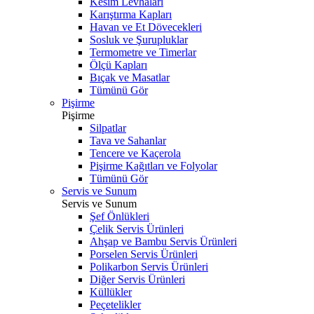
Kesim Levhaları
Karıştırma Kapları
Havan ve Et Dövecekleri
Sosluk ve Şurupluklar
Termometre ve Timerlar
Ölçü Kapları
Bıçak ve Masatlar
Tümünü Gör
Pişirme
Pişirme
Silpatlar
Tava ve Sahanlar
Tencere ve Kaçerola
Pişirme Kağıtları ve Folyolar
Tümünü Gör
Servis ve Sunum
Servis ve Sunum
Şef Önlükleri
Çelik Servis Ürünleri
Ahşap ve Bambu Servis Ürünleri
Porselen Servis Ürünleri
Polikarbon Servis Ürünleri
Diğer Servis Ürünleri
Küllükler
Peçetelikler