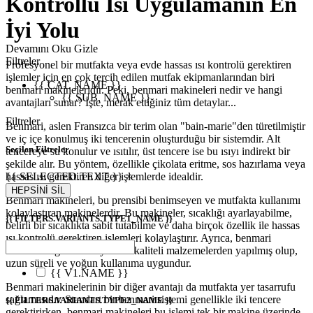
Kontrollü Isı Uygulamanın En
İyi Yolu
Devamını Oku
Gizle
Filtreler
Profesyonel bir mutfakta veya evde hassas ısı kontrolü gerektiren
işlemler için en çok tercih edilen mutfak ekipmanlarından biri
{{ CAT. NAME }}
benmari makineleridir. Peki, benmari makineleri nedir ve hangi
{{ SUB. NAME }}
avantajları sunar? İşte, merak ettiğiniz tüm detaylar...
Filtreler
Benmari, aslen Fransızca bir terim olan "bain-marie"den türetilmiştir
ve iç içe konulmuş iki tencerenin oluşturduğu bir sistemdir. Alt
Seçilen Filtreler
tencereye su konulur ve ısıtılır, üst tencere ise bu ısıyı indirekt bir
şekilde alır. Bu yöntem, özellikle çikolata eritme, sos hazırlama veya
{{ SELECTED.TEXT }} ×
hassas ısı gerektiren diğer işlemlerde idealdir.
HEPSİNİ SİL
Benmari makineleri, bu prensibi benimseyen ve mutfakta kullanımı
kolaylaştıran makinelerdir. Bu makineler, sıcaklığı ayarlayabilme,
{{ FILTERS.VARIANTS.TYPE1_NAME }}
belirli bir sıcaklıkta sabit tutabilme ve daha birçok özellik ile hassas
ısı kontrolü gerektiren işlemleri kolaylaştırır. Ayrıca, benmari
makineleri genellikle yüksek kaliteli malzemelerden yapılmış olup,
uzun süreli ve yoğun kullanıma uygundur.
{{ V1.NAME }}
Benmari makinelerinin bir diğer avantajı da mutfakta yer tasarrufu
sağlamasıdır. Standart bir benmari sistemi genellikle iki tencere
{{ FILTERS.VARIANTS.TYPE2_NAME }}
gerektirirken, benmari makineleri bu işlemi tek bir makine üzerinde