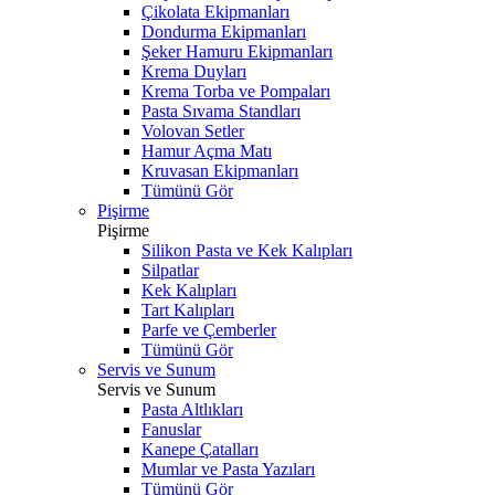
Çikolata Ekipmanları
Dondurma Ekipmanları
Şeker Hamuru Ekipmanları
Krema Duyları
Krema Torba ve Pompaları
Pasta Sıvama Standları
Volovan Setler
Hamur Açma Matı
Kruvasan Ekipmanları
Tümünü Gör
Pişirme
Pişirme
Silikon Pasta ve Kek Kalıpları
Silpatlar
Kek Kalıpları
Tart Kalıpları
Parfe ve Çemberler
Tümünü Gör
Servis ve Sunum
Servis ve Sunum
Pasta Altlıkları
Fanuslar
Kanepe Çatalları
Mumlar ve Pasta Yazıları
Tümünü Gör