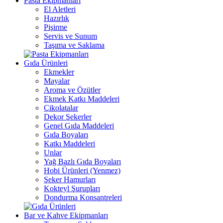
Pasta Ekipmanları
El Aletleri
Hazırlık
Pişirme
Servis ve Sunum
Taşıma ve Saklama
Gıda Ürünleri
Ekmekler
Mayalar
Aroma ve Özütler
Ekmek Katkı Maddeleri
Çikolatalar
Dekor Şekerler
Genel Gıda Maddeleri
Gıda Boyaları
Katkı Maddeleri
Unlar
Yağ Bazlı Gıda Boyaları
Hobi Ürünleri (Yenmez)
Şeker Hamurları
Kokteyl Şurupları
Dondurma Konsantreleri
Bar ve Kahve Ekipmanları