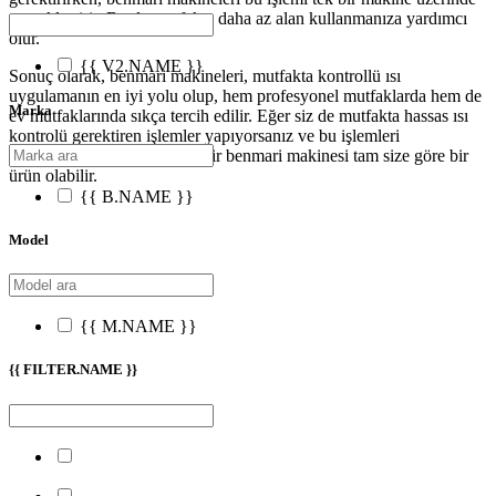
gerçekleştirir. Bu da mutfakta daha az alan kullanmanıza yardımcı
olur.
{{ V2.NAME }}
Sonuç olarak, benmari makineleri, mutfakta kontrollü ısı
uygulamanın en iyi yolu olup, hem profesyonel mutfaklarda hem de
Marka
ev mutfaklarında sıkça tercih edilir. Eğer siz de mutfakta hassas ısı
kontrolü gerektiren işlemler yapıyorsanız ve bu işlemleri
kolaylaştırmak istiyorsanız, bir benmari makinesi tam size göre bir
ürün olabilir.
{{ B.NAME }}
Model
{{ M.NAME }}
{{ FILTER.NAME }}