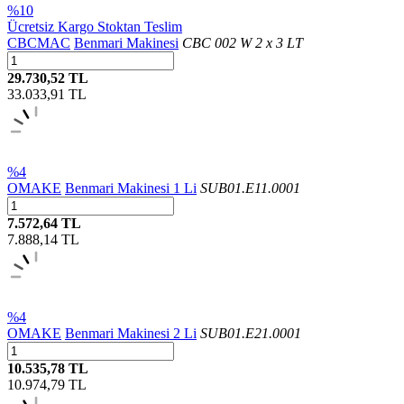
%10
Ücretsiz Kargo
Stoktan Teslim
CBCMAC
Benmari Makinesi
CBC 002 W 2 x 3 LT
29.730,52 TL
33.033,91
TL
%4
OMAKE
Benmari Makinesi 1 Li
SUB01.E11.0001
7.572,64 TL
7.888,14
TL
%4
OMAKE
Benmari Makinesi 2 Li
SUB01.E21.0001
10.535,78 TL
10.974,79
TL