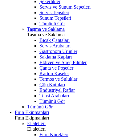
Şekerlikler
Servis ve Sunum Sepetleri
Servis Tepsileri
Sunum Tepsileri
Tümünü Gör
Taşıma ve Saklama
Taşıma ve Saklama
Bıçak Çantaları
Servis Arabaları
Gastronom Ürünler
Saklama Kapları
Eldiven ve Streç Filmler
Çanta ve Poşetler
Karton Kaseler
Termos ve Suluklar
Çöp Kutuları
Endüstriyel Raflar
Tepsi Arabaları
Tümünü Gör
Tümünü Gör
Fırın Ekipmanları
Fırın Ekipmanları
El aletleri
El aletleri
Fırın Kürekleri