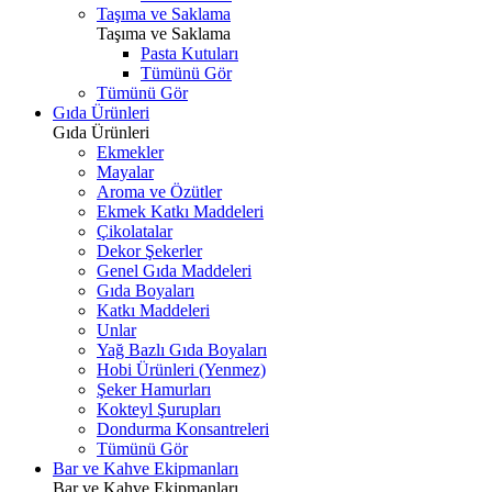
Taşıma ve Saklama
Taşıma ve Saklama
Pasta Kutuları
Tümünü Gör
Tümünü Gör
Gıda Ürünleri
Gıda Ürünleri
Ekmekler
Mayalar
Aroma ve Özütler
Ekmek Katkı Maddeleri
Çikolatalar
Dekor Şekerler
Genel Gıda Maddeleri
Gıda Boyaları
Katkı Maddeleri
Unlar
Yağ Bazlı Gıda Boyaları
Hobi Ürünleri (Yenmez)
Şeker Hamurları
Kokteyl Şurupları
Dondurma Konsantreleri
Tümünü Gör
Bar ve Kahve Ekipmanları
Bar ve Kahve Ekipmanları