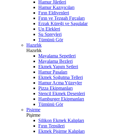
Hamur Jiletleri
Hamur Kazıyıcıları
Fırın Eldivenleri
Fırın ve Tezgah Fırçaları
Erzak Küreği ve Şaşulalar
Un Elekleri
Su Spreyleri
Tümünü Gör
Hazırlık
Hazırlık
Mayalama Sepetleri
Mayalama Bezleri
Ekmek Yapım Setleri
Hamur Pasaları
Ekmek Soğutma Telleri
Hamur Açma Yüzeyler
Pizza Ekipmanları
Stencil Ekmek Desenleri
Hamburger Ekipmanları
Tümünü Gör
Pişirme
Pişirme
Silikon Ekmek Kalıpları
Fırın Tepsileri
Ekmek Pişirme Kalıpları