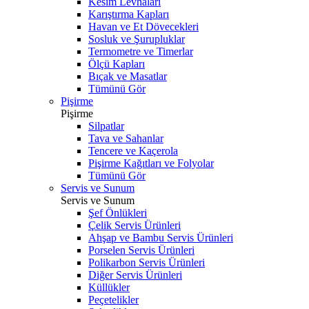
Kesim Levhaları
Karıştırma Kapları
Havan ve Et Dövecekleri
Sosluk ve Şurupluklar
Termometre ve Timerlar
Ölçü Kapları
Bıçak ve Masatlar
Tümünü Gör
Pişirme
Pişirme
Silpatlar
Tava ve Sahanlar
Tencere ve Kaçerola
Pişirme Kağıtları ve Folyolar
Tümünü Gör
Servis ve Sunum
Servis ve Sunum
Şef Önlükleri
Çelik Servis Ürünleri
Ahşap ve Bambu Servis Ürünleri
Porselen Servis Ürünleri
Polikarbon Servis Ürünleri
Diğer Servis Ürünleri
Küllükler
Peçetelikler