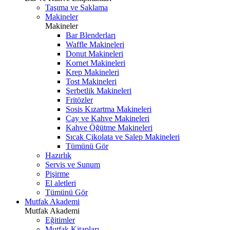
Taşıma ve Saklama
Makineler
Makineler
Bar Blenderları
Waffle Makineleri
Donut Makineleri
Kornet Makineleri
Krep Makineleri
Tost Makineleri
Şerbetlik Makineleri
Fritözler
Sosis Kızartma Makineleri
Çay ve Kahve Makineleri
Kahve Öğütme Makineleri
Sıcak Çikolata ve Salep Makineleri
Tümünü Gör
Hazırlık
Servis ve Sunum
Pişirme
El aletleri
Tümünü Gör
Mutfak Akademi
Mutfak Akademi
Eğitimler
Mutfak Kitapları