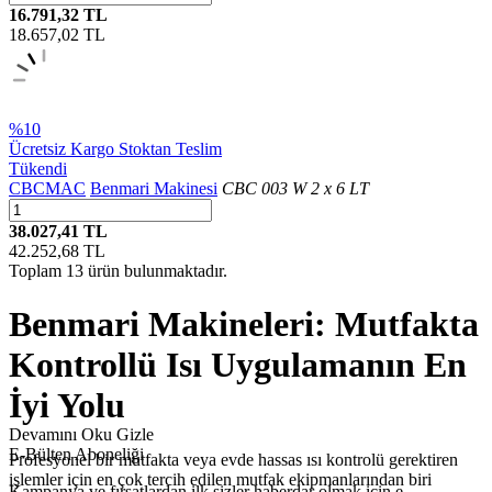
16.791,32 TL
18.657,02
TL
%10
Ücretsiz Kargo
Stoktan Teslim
Tükendi
CBCMAC
Benmari Makinesi
CBC 003 W 2 x 6 LT
38.027,41 TL
42.252,68
TL
Toplam
13
ürün bulunmaktadır.
Benmari Makineleri: Mutfakta
Kontrollü Isı Uygulamanın En
İyi Yolu
Devamını Oku
Gizle
E-Bülten Aboneliği
Profesyonel bir mutfakta veya evde hassas ısı kontrolü gerektiren
işlemler için en çok tercih edilen mutfak ekipmanlarından biri
Kampanya ve fırsatlardan ilk sizler haberdar olmak için e-