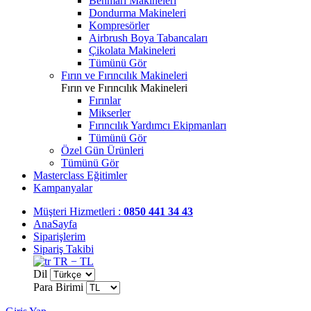
Benmari Makineleri
Dondurma Makineleri
Kompresörler
Airbrush Boya Tabancaları
Çikolata Makineleri
Tümünü Gör
Fırın ve Fırıncılık Makineleri
Fırın ve Fırıncılık Makineleri
Fırınlar
Mikserler
Fırıncılık Yardımcı Ekipmanları
Tümünü Gör
Özel Gün Ürünleri
Tümünü Gör
Masterclass Eğitimler
Kampanyalar
Müşteri Hizmetleri :
0850 441 34 43
AnaSayfa
Siparişlerim
Sipariş Takibi
TR − TL
Dil
Para Birimi