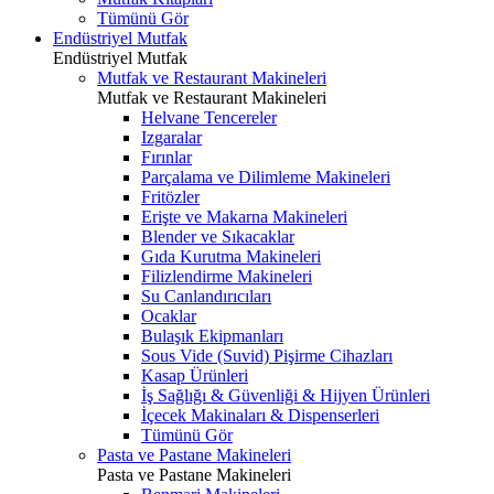
Tümünü Gör
Endüstriyel Mutfak
Endüstriyel Mutfak
Mutfak ve Restaurant Makineleri
Mutfak ve Restaurant Makineleri
Helvane Tencereler
Izgaralar
Fırınlar
Parçalama ve Dilimleme Makineleri
Fritözler
Erişte ve Makarna Makineleri
Blender ve Sıkacaklar
Gıda Kurutma Makineleri
Filizlendirme Makineleri
Su Canlandırıcıları
Ocaklar
Bulaşık Ekipmanları
Sous Vide (Suvid) Pişirme Cihazları
Kasap Ürünleri
İş Sağlığı & Güvenliği & Hijyen Ürünleri
İçecek Makinaları & Dispenserleri
Tümünü Gör
Pasta ve Pastane Makineleri
Pasta ve Pastane Makineleri