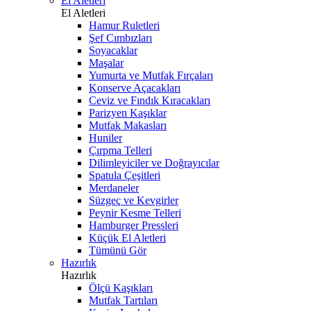
El Aletleri
El Aletleri
Hamur Ruletleri
Şef Cımbızları
Soyacaklar
Maşalar
Yumurta ve Mutfak Fırçaları
Konserve Açacakları
Ceviz ve Fındık Kıracakları
Parizyen Kaşıklar
Mutfak Makasları
Huniler
Çırpma Telleri
Dilimleyiciler ve Doğrayıcılar
Spatula Çeşitleri
Merdaneler
Süzgeç ve Kevgirler
Peynir Kesme Telleri
Hamburger Pressleri
Küçük El Aletleri
Tümünü Gör
Hazırlık
Hazırlık
Ölçü Kaşıkları
Mutfak Tartıları