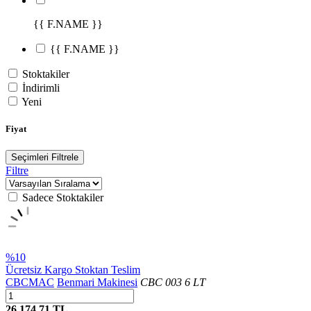
{{ F.NAME }}
{{ F.NAME }}
Stoktakiler
İndirimli
Yeni
Fiyat
Seçimleri Filtrele
Filtre
Sadece Stoktakiler
%10
Ücretsiz Kargo
Stoktan Teslim
CBCMAC
Benmari Makinesi
CBC 003 6 LT
26.174,71 TL