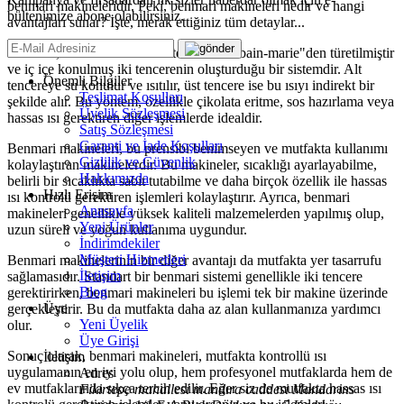
benmari makineleridir. Peki, benmari makineleri nedir ve hangi
bültenimize abone olabilirsiniz.
avantajları sunar? İşte, merak ettiğiniz tüm detaylar...
Benmari, aslen Fransızca bir terim olan "bain-marie"den türetilmiştir
ve iç içe konulmuş iki tencerenin oluşturduğu bir sistemdir. Alt
Önemli Bilgiler
tencereye su konulur ve ısıtılır, üst tencere ise bu ısıyı indirekt bir
Teslimat Koşulları
şekilde alır. Bu yöntem, özellikle çikolata eritme, sos hazırlama veya
Üyelik Sözleşmesi
hassas ısı gerektiren diğer işlemlerde idealdir.
Satış Sözleşmesi
Garanti ve İade Koşulları
Benmari makineleri, bu prensibi benimseyen ve mutfakta kullanımı
Gizlilik ve Güvenlik
kolaylaştıran makinelerdir. Bu makineler, sıcaklığı ayarlayabilme,
Hakkımızda
belirli bir sıcaklıkta sabit tutabilme ve daha birçok özellik ile hassas
Hızlı Erişim
ısı kontrolü gerektiren işlemleri kolaylaştırır. Ayrıca, benmari
Anasayfa
makineleri genellikle yüksek kaliteli malzemelerden yapılmış olup,
Yeni Ürünler
uzun süreli ve yoğun kullanıma uygundur.
İndirimdekiler
Müşteri Hizmetleri
Benmari makinelerinin bir diğer avantajı da mutfakta yer tasarrufu
İletişim
sağlamasıdır. Standart bir benmari sistemi genellikle iki tencere
Blog
gerektirirken, benmari makineleri bu işlemi tek bir makine üzerinde
Üye
gerçekleştirir. Bu da mutfakta daha az alan kullanmanıza yardımcı
Yeni Üyelik
olur.
Üye Girişi
Sonuç olarak, benmari makineleri, mutfakta kontrollü ısı
İletişim
uygulamanın en iyi yolu olup, hem profesyonel mutfaklarda hem de
Adres
ev mutfaklarında sıkça tercih edilir. Eğer siz de mutfakta hassas ısı
Fikirtepe mahallesi mandıra caddesi Mandarins