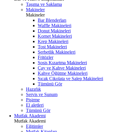
Taşıma ve Saklama
Makineler
Makineler
Bar Blenderları
Waffle Makineleri
Donut Makineleri
Kornet Makineleri
Krep Makineleri
Tost Makineleri
Şerbetlik Makineleri
Fritözler
Sosis Kızartma Makineleri
Çay ve Kahve Makineleri
Kahve Öğütme Makineleri
Sıcak Çikolata ve Salep Makineleri
Tümünü Gör
Hazırlık
Servis ve Sunum
Pişirme
El aletleri
Tümünü Gör
Mutfak Akademi
Mutfak Akademi
Eğitimler
Mutfak Kitapları