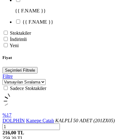
{{ F.NAME }}
{{ F.NAME }}
Stoktakiler
İndirimli
Yeni
Fiyat
Seçimleri Filtrele
Filtre
Sadece Stoktakiler
%17
DOLPHİN
Kanepe Çatalı
KALPLİ 50 ADET (201ZX05)
216,00 TL
259,20
TL