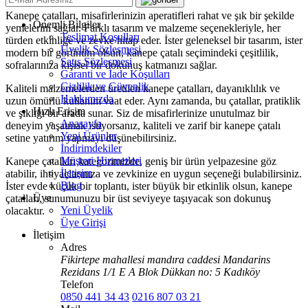
Kanepe çatalları, misafirlerinizin aperatifleri rahat ve şık bir şekilde
Önemli Bilgiler
yemelerini sağlar. Farklı tasarım ve malzeme seçenekleriyle, her
Teslimat Koşulları
türden etkinliğe ve zevke hitap eder. İster geleneksel bir tasarım, ister
Üyelik Sözleşmesi
modern bir görünüm olsun, kanepe çatalı seçimindeki çeşitlilik,
Satış Sözleşmesi
sofralarınıza kişisel bir dokunuş katmanızı sağlar.
Garanti ve İade Koşulları
Gizlilik ve Güvenlik
Kaliteli malzemelerden üretilen kanepe çatalları, dayanıklılık ve
Hakkımızda
uzun ömürlü kullanım vaat eder. Aynı zamanda, bu çatallar, pratiklik
Hızlı Erişim
ve şıklığı bir arada sunar. Siz de misafirlerinize unutulmaz bir
Anasayfa
deneyim yaşatmak istiyorsanız, kaliteli ve zarif bir kanepe çatalı
Yeni Ürünler
setine yatırım yapmayı düşünebilirsiniz.
İndirimdekiler
Müşteri Hizmetleri
Kanepe çatalları kategorimizde, geniş bir ürün yelpazesine göz
İletişim
atabilir, ihtiyaçlarınıza ve zevkinize en uygun seçeneği bulabilirsiniz.
Blog
İster evde küçük bir toplantı, ister büyük bir etkinlik olsun, kanepe
Üye
çatalları, sunumunuzu bir üst seviyeye taşıyacak son dokunuş
Yeni Üyelik
olacaktır.
Üye Girişi
İletişim
Adres
Fikirtepe mahallesi mandıra caddesi Mandarins
Rezidans 1/1 E A Blok Dükkan no: 5 Kadıköy
Telefon
0850 441 34 43
0216 807 03 21