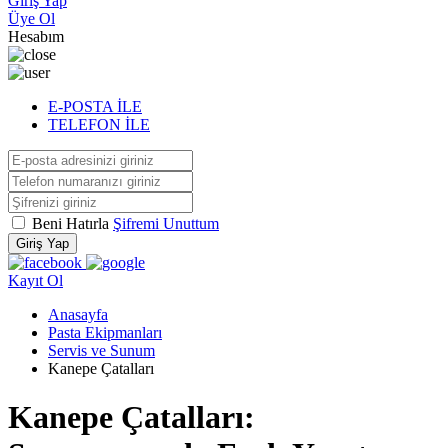
Giriş Yap
Üye Ol
Hesabım
E-POSTA İLE
TELEFON İLE
Beni Hatırla
Şifremi Unuttum
Giriş Yap
Kayıt Ol
Anasayfa
Pasta Ekipmanları
Servis ve Sunum
Kanepe Çatalları
Kanepe Çatalları: