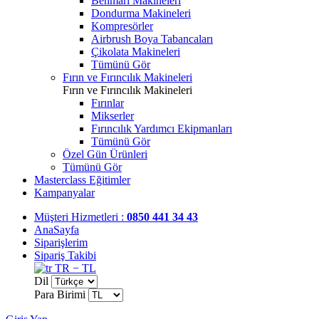
Benmari Makineleri
Dondurma Makineleri
Kompresörler
Airbrush Boya Tabancaları
Çikolata Makineleri
Tümünü Gör
Fırın ve Fırıncılık Makineleri
Fırın ve Fırıncılık Makineleri
Fırınlar
Mikserler
Fırıncılık Yardımcı Ekipmanları
Tümünü Gör
Özel Gün Ürünleri
Tümünü Gör
Masterclass Eğitimler
Kampanyalar
Müşteri Hizmetleri :
0850 441 34 43
AnaSayfa
Siparişlerim
Sipariş Takibi
TR − TL
Dil
Para Birimi