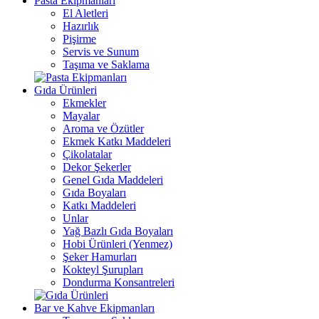
Pasta Ekipmanları
El Aletleri
Hazırlık
Pişirme
Servis ve Sunum
Taşıma ve Saklama
Gıda Ürünleri
Ekmekler
Mayalar
Aroma ve Özütler
Ekmek Katkı Maddeleri
Çikolatalar
Dekor Şekerler
Genel Gıda Maddeleri
Gıda Boyaları
Katkı Maddeleri
Unlar
Yağ Bazlı Gıda Boyaları
Hobi Ürünleri (Yenmez)
Şeker Hamurları
Kokteyl Şurupları
Dondurma Konsantreleri
Bar ve Kahve Ekipmanları