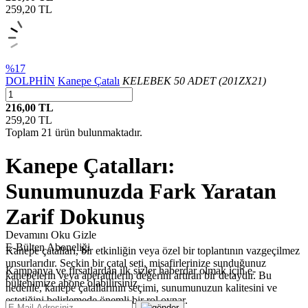
259,20
TL
%17
DOLPHİN
Kanepe Çatalı
KELEBEK 50 ADET (201ZX21)
216,00 TL
259,20
TL
Toplam
21
ürün bulunmaktadır.
Kanepe Çatalları:
Sunumunuzda Fark Yaratan
Zarif Dokunuş
Devamını Oku
Gizle
E-Bülten Aboneliği
Kanepe çatalları, bir etkinliğin veya özel bir toplantının vazgeçilmez
unsurlarıdır. Seçkin bir çatal seti, misafirlerinize sunduğunuz
Kampanya ve fırsatlardan ilk sizler haberdar olmak için e-
kanepelerin veya aperatiflerin değerini artıran bir detaydır. Bu
bültenimize abone olabilirsiniz.
nedenle, kanepe çatallarının seçimi, sunumunuzun kalitesini ve
estetiğini belirlemede önemli bir rol oynar.