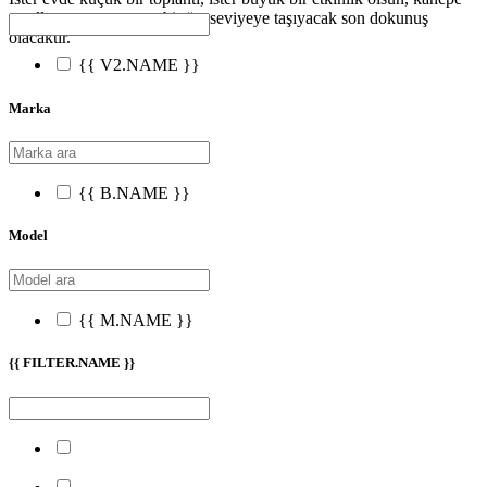
çatalları, sunumunuzu bir üst seviyeye taşıyacak son dokunuş
olacaktır.
{{ V2.NAME }}
Marka
{{ B.NAME }}
Model
{{ M.NAME }}
{{ FILTER.NAME }}