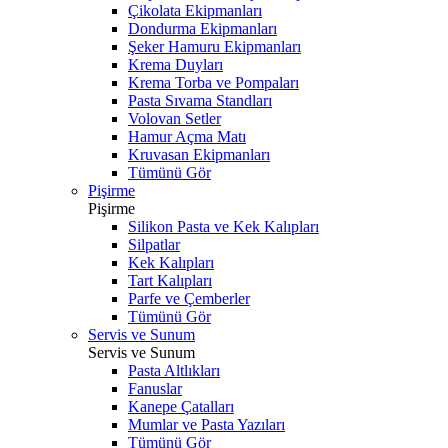
Çikolata Ekipmanları
Dondurma Ekipmanları
Şeker Hamuru Ekipmanları
Krema Duyları
Krema Torba ve Pompaları
Pasta Sıvama Standları
Volovan Setler
Hamur Açma Matı
Kruvasan Ekipmanları
Tümünü Gör
Pişirme
Pişirme
Silikon Pasta ve Kek Kalıpları
Silpatlar
Kek Kalıpları
Tart Kalıpları
Parfe ve Çemberler
Tümünü Gör
Servis ve Sunum
Servis ve Sunum
Pasta Altlıkları
Fanuslar
Kanepe Çatalları
Mumlar ve Pasta Yazıları
Tümünü Gör