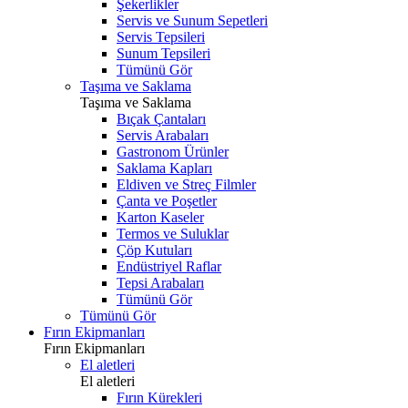
Şekerlikler
Servis ve Sunum Sepetleri
Servis Tepsileri
Sunum Tepsileri
Tümünü Gör
Taşıma ve Saklama
Taşıma ve Saklama
Bıçak Çantaları
Servis Arabaları
Gastronom Ürünler
Saklama Kapları
Eldiven ve Streç Filmler
Çanta ve Poşetler
Karton Kaseler
Termos ve Suluklar
Çöp Kutuları
Endüstriyel Raflar
Tepsi Arabaları
Tümünü Gör
Tümünü Gör
Fırın Ekipmanları
Fırın Ekipmanları
El aletleri
El aletleri
Fırın Kürekleri