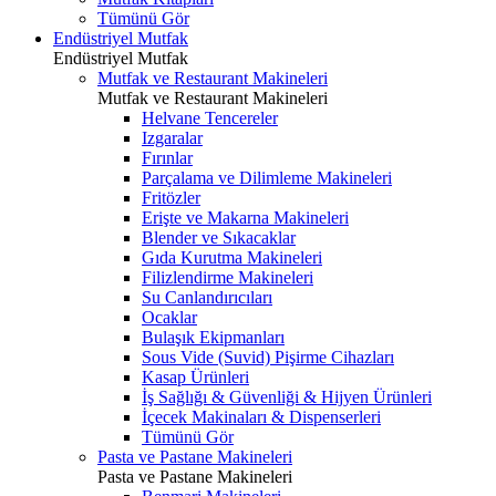
Tümünü Gör
Endüstriyel Mutfak
Endüstriyel Mutfak
Mutfak ve Restaurant Makineleri
Mutfak ve Restaurant Makineleri
Helvane Tencereler
Izgaralar
Fırınlar
Parçalama ve Dilimleme Makineleri
Fritözler
Erişte ve Makarna Makineleri
Blender ve Sıkacaklar
Gıda Kurutma Makineleri
Filizlendirme Makineleri
Su Canlandırıcıları
Ocaklar
Bulaşık Ekipmanları
Sous Vide (Suvid) Pişirme Cihazları
Kasap Ürünleri
İş Sağlığı & Güvenliği & Hijyen Ürünleri
İçecek Makinaları & Dispenserleri
Tümünü Gör
Pasta ve Pastane Makineleri
Pasta ve Pastane Makineleri