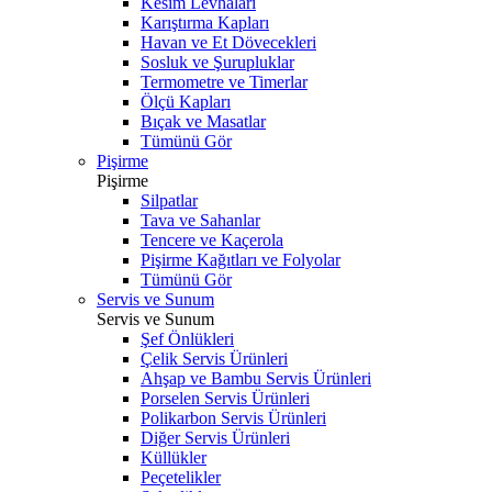
Kesim Levhaları
Karıştırma Kapları
Havan ve Et Dövecekleri
Sosluk ve Şurupluklar
Termometre ve Timerlar
Ölçü Kapları
Bıçak ve Masatlar
Tümünü Gör
Pişirme
Pişirme
Silpatlar
Tava ve Sahanlar
Tencere ve Kaçerola
Pişirme Kağıtları ve Folyolar
Tümünü Gör
Servis ve Sunum
Servis ve Sunum
Şef Önlükleri
Çelik Servis Ürünleri
Ahşap ve Bambu Servis Ürünleri
Porselen Servis Ürünleri
Polikarbon Servis Ürünleri
Diğer Servis Ürünleri
Küllükler
Peçetelikler