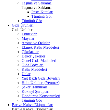
Taşıma ve Saklama
Taşıma ve Saklama
Pasta Kutuları
Tümünü Gör
Tümünü Gör
Gıda Ürünleri
Gıda Ürünleri
Ekmekler
Mayalar
Aroma ve Özütler
Ekmek Katkı Maddeleri
Çikolatalar
Dekor Şekerler
Genel Gıda Maddeleri
Gıda Boyaları
Katkı Maddeleri
Unlar
Yağ Bazlı Gıda Boyaları
Hobi Ürünleri (Yenmez)
Şeker Hamurları
Kokteyl Şurupları
Dondurma Konsantreleri
Tümünü Gör
Bar ve Kahve Ekipmanları
Bar ve Kahve Ekipmanları