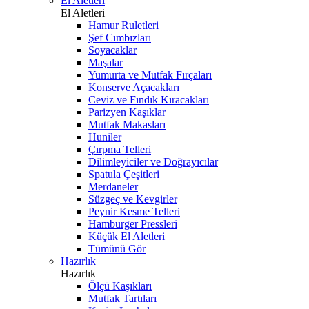
El Aletleri
El Aletleri
Hamur Ruletleri
Şef Cımbızları
Soyacaklar
Maşalar
Yumurta ve Mutfak Fırçaları
Konserve Açacakları
Ceviz ve Fındık Kıracakları
Parizyen Kaşıklar
Mutfak Makasları
Huniler
Çırpma Telleri
Dilimleyiciler ve Doğrayıcılar
Spatula Çeşitleri
Merdaneler
Süzgeç ve Kevgirler
Peynir Kesme Telleri
Hamburger Pressleri
Küçük El Aletleri
Tümünü Gör
Hazırlık
Hazırlık
Ölçü Kaşıkları
Mutfak Tartıları