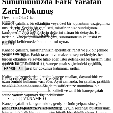
Sunumunuzda Fark Yaratan
Zarif Dokunuş
Devamını Oku
Gizle
Filtreler
Kanepe çatalları, bir etkinliğin veya özel bir toplantının vazgeçilmez
unsurlarıdır. Seçkin bir çatal seti, misafirlerinize sunduğunuz
{{ CAT. NAME }}
kanepelerin veya aperatiflerin değerini artıran bir detaydır. Bu
{{ SUB. NAME }}
nedenle, kanepe çatallarının seçimi, sunumunuzun kalitesini ve
estetiğini belirlemede önemli bir rol oynar.
Filtreler
Kanepe çatalları, misafirlerinizin aperatifleri rahat ve şık bir şekilde
Seçilen Filtreler
yemelerini sağlar. Farklı tasarım ve malzeme seçenekleriyle, her
türden etkinliğe ve zevke hitap eder. İster geleneksel bir tasarım, ister
{{ SELECTED.TEXT }} ×
modern bir görünüm olsun, kanepe çatalı seçimindeki çeşitlilik,
sofralarınıza kişisel bir dokunuş katmanızı sağlar.
HEPSİNİ SİL
Kaliteli malzemelerden üretilen kanepe çatalları, dayanıklılık ve
{{ FILTERS.VARIANTS.TYPE1_NAME }}
uzun ömürlü kullanım vaat eder. Aynı zamanda, bu çatallar, pratiklik
ve şıklığı bir arada sunar. Siz de misafirlerinize unutulmaz bir
deneyim yaşatmak istiyorsanız, kaliteli ve zarif bir kanepe çatalı
setine yatırım yapmayı düşünebilirsiniz.
{{ V1.NAME }}
Kanepe çatalları kategorimizde, geniş bir ürün yelpazesine göz
atabilir, ihtiyaçlarınıza ve zevkinize en uygun seçeneği bulabilirsiniz.
{{ FILTERS.VARIANTS.TYPE2_NAME }}
İster evde küçük bir toplantı, ister büyük bir etkinlik olsun, kanepe