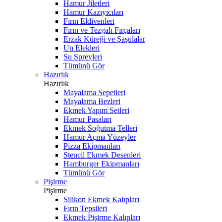
Hamur Jiletleri
Hamur Kazıyıcıları
Fırın Eldivenleri
Fırın ve Tezgah Fırçaları
Erzak Küreği ve Şaşulalar
Un Elekleri
Su Spreyleri
Tümünü Gör
Hazırlık
Hazırlık
Mayalama Sepetleri
Mayalama Bezleri
Ekmek Yapım Setleri
Hamur Pasaları
Ekmek Soğutma Telleri
Hamur Açma Yüzeyler
Pizza Ekipmanları
Stencil Ekmek Desenleri
Hamburger Ekipmanları
Tümünü Gör
Pişirme
Pişirme
Silikon Ekmek Kalıpları
Fırın Tepsileri
Ekmek Pişirme Kalıpları