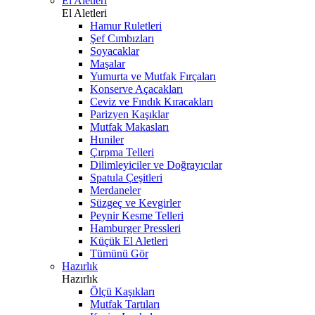
El Aletleri
El Aletleri
Hamur Ruletleri
Şef Cımbızları
Soyacaklar
Maşalar
Yumurta ve Mutfak Fırçaları
Konserve Açacakları
Ceviz ve Fındık Kıracakları
Parizyen Kaşıklar
Mutfak Makasları
Huniler
Çırpma Telleri
Dilimleyiciler ve Doğrayıcılar
Spatula Çeşitleri
Merdaneler
Süzgeç ve Kevgirler
Peynir Kesme Telleri
Hamburger Pressleri
Küçük El Aletleri
Tümünü Gör
Hazırlık
Hazırlık
Ölçü Kaşıkları
Mutfak Tartıları