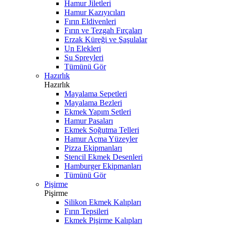
Hamur Jiletleri
Hamur Kazıyıcıları
Fırın Eldivenleri
Fırın ve Tezgah Fırçaları
Erzak Küreği ve Şaşulalar
Un Elekleri
Su Spreyleri
Tümünü Gör
Hazırlık
Hazırlık
Mayalama Sepetleri
Mayalama Bezleri
Ekmek Yapım Setleri
Hamur Pasaları
Ekmek Soğutma Telleri
Hamur Açma Yüzeyler
Pizza Ekipmanları
Stencil Ekmek Desenleri
Hamburger Ekipmanları
Tümünü Gör
Pişirme
Pişirme
Silikon Ekmek Kalıpları
Fırın Tepsileri
Ekmek Pişirme Kalıpları