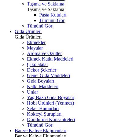
Taşıma ve Saklama
Taşıma ve Saklama
Pasta Kutuları
Tümünü Gör
Tümünü Gör
Gıda Ürünleri
Gıda Ürünleri
Ekmekler
Mayalar
Aroma ve Özütler
Ekmek Katkı Maddeleri
Çikolatalar
Dekor Şekerler
Genel Gıda Maddeleri
Gıda Boyaları
Katkı Maddeleri
Unlar
Yağ Bazlı Gıda Boyaları
Hobi Ürünleri (Yenmez)
Şeker Hamurları
Kokteyl Şurupları
Dondurma Konsantreleri
Tümünü Gör
Bar ve Kahve Ekipmanları
Bar ve Kahve Ekipmanları