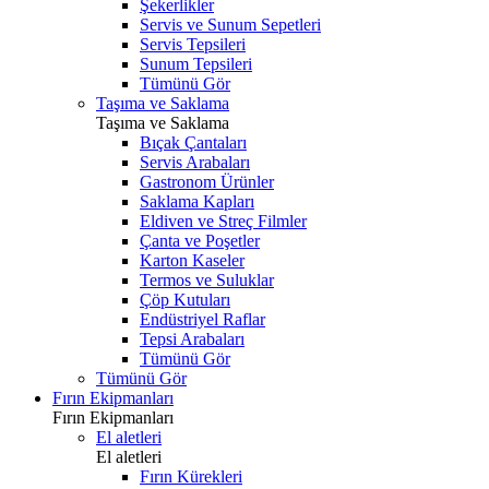
Şekerlikler
Servis ve Sunum Sepetleri
Servis Tepsileri
Sunum Tepsileri
Tümünü Gör
Taşıma ve Saklama
Taşıma ve Saklama
Bıçak Çantaları
Servis Arabaları
Gastronom Ürünler
Saklama Kapları
Eldiven ve Streç Filmler
Çanta ve Poşetler
Karton Kaseler
Termos ve Suluklar
Çöp Kutuları
Endüstriyel Raflar
Tepsi Arabaları
Tümünü Gör
Tümünü Gör
Fırın Ekipmanları
Fırın Ekipmanları
El aletleri
El aletleri
Fırın Kürekleri