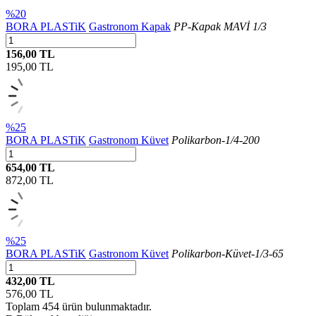
%20
BORA PLASTiK
Gastronom Kapak
PP-Kapak MAVİ 1/3
156,00 TL
195,00
TL
%25
BORA PLASTiK
Gastronom Küvet
Polikarbon-1/4-200
654,00 TL
872,00
TL
%25
BORA PLASTiK
Gastronom Küvet
Polikarbon-Küvet-1/3-65
432,00 TL
576,00
TL
Toplam
454
ürün bulunmaktadır.