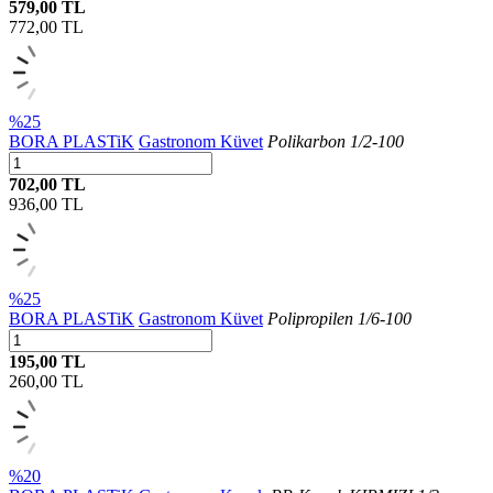
579,00 TL
772,00
TL
%25
BORA PLASTiK
Gastronom Küvet
Polikarbon 1/2-100
702,00 TL
936,00
TL
%25
BORA PLASTiK
Gastronom Küvet
Polipropilen 1/6-100
195,00 TL
260,00
TL
%20