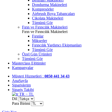
Benmari Makineleri
Dondurma Makineleri
Kompresörler
Airbrush Boya Tabancaları
Çikolata Makineleri
Tümünü Gör
Fırın ve Fırıncılık Makineleri
Fırın ve Fırıncılık Makineleri
Fırınlar
Mikserler
Fırıncılık Yardımcı Ekipmanları
Tümünü Gör
Özel Gün Ürünleri
Tümünü Gör
Masterclass Eğitimler
Kampanyalar
Müşteri Hizmetleri :
0850 441 34 43
AnaSayfa
Siparişlerim
Sipariş Takibi
TR − TL
Dil
Para Birimi