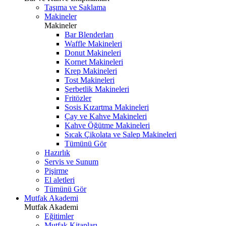
Taşıma ve Saklama
Makineler
Makineler
Bar Blenderları
Waffle Makineleri
Donut Makineleri
Kornet Makineleri
Krep Makineleri
Tost Makineleri
Şerbetlik Makineleri
Fritözler
Sosis Kızartma Makineleri
Çay ve Kahve Makineleri
Kahve Öğütme Makineleri
Sıcak Çikolata ve Salep Makineleri
Tümünü Gör
Hazırlık
Servis ve Sunum
Pişirme
El aletleri
Tümünü Gör
Mutfak Akademi
Mutfak Akademi
Eğitimler
Mutfak Kitapları