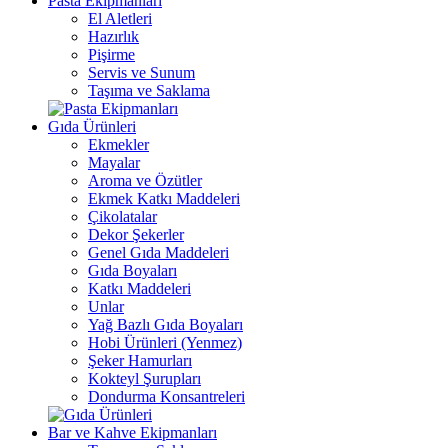
Pasta Ekipmanları
El Aletleri
Hazırlık
Pişirme
Servis ve Sunum
Taşıma ve Saklama
Gıda Ürünleri
Ekmekler
Mayalar
Aroma ve Özütler
Ekmek Katkı Maddeleri
Çikolatalar
Dekor Şekerler
Genel Gıda Maddeleri
Gıda Boyaları
Katkı Maddeleri
Unlar
Yağ Bazlı Gıda Boyaları
Hobi Ürünleri (Yenmez)
Şeker Hamurları
Kokteyl Şurupları
Dondurma Konsantreleri
Bar ve Kahve Ekipmanları