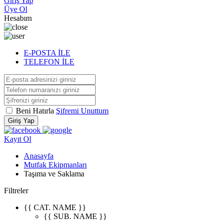
Giriş Yap
Üye Ol
Hesabım
E-POSTA İLE
TELEFON İLE
Beni Hatırla
Şifremi Unuttum
Giriş Yap
Kayıt Ol
Anasayfa
Mutfak Ekipmanları
Taşıma ve Saklama
Filtreler
{{ CAT. NAME }}
{{ SUB. NAME }}