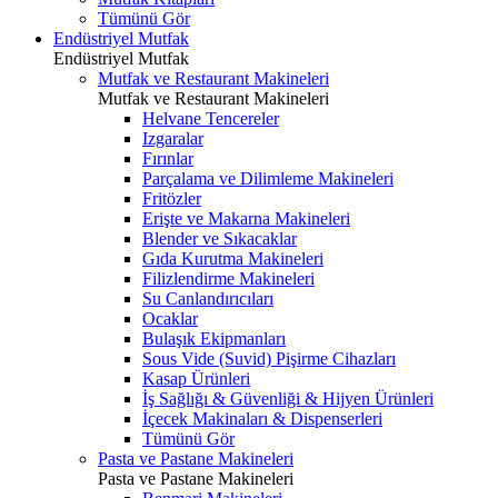
Tümünü Gör
Endüstriyel Mutfak
Endüstriyel Mutfak
Mutfak ve Restaurant Makineleri
Mutfak ve Restaurant Makineleri
Helvane Tencereler
Izgaralar
Fırınlar
Parçalama ve Dilimleme Makineleri
Fritözler
Erişte ve Makarna Makineleri
Blender ve Sıkacaklar
Gıda Kurutma Makineleri
Filizlendirme Makineleri
Su Canlandırıcıları
Ocaklar
Bulaşık Ekipmanları
Sous Vide (Suvid) Pişirme Cihazları
Kasap Ürünleri
İş Sağlığı & Güvenliği & Hijyen Ürünleri
İçecek Makinaları & Dispenserleri
Tümünü Gör
Pasta ve Pastane Makineleri
Pasta ve Pastane Makineleri