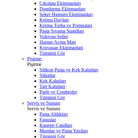
Çikolata Ekipmanları
Dondurma Ekipmanları
Şeker Hamuru Ekipmanları
Krema Duyları
Krema Torba ve Pompaları
Pasta Sıvama Standları
Volovan Setler
Hamur Açma Matı
Kruvasan Ekipmanları
Tümünü Gör
Pişirme
Pişirme
Silikon Pasta ve Kek Kalıpları
Silpatlar
Kek Kalıpları
Tart Kalıpları
Parfe ve Çemberler
Tümünü Gör
Servis ve Sunum
Servis ve Sunum
Pasta Altlıkları
Fanuslar
Kanepe Çatalları
Mumlar ve Pasta Yazıları
Tümünü Gör