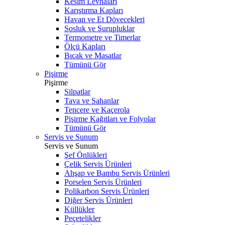
Kesim Levhaları
Karıştırma Kapları
Havan ve Et Dövecekleri
Sosluk ve Şurupluklar
Termometre ve Timerlar
Ölçü Kapları
Bıçak ve Masatlar
Tümünü Gör
Pişirme
Pişirme
Silpatlar
Tava ve Sahanlar
Tencere ve Kaçerola
Pişirme Kağıtları ve Folyolar
Tümünü Gör
Servis ve Sunum
Servis ve Sunum
Şef Önlükleri
Çelik Servis Ürünleri
Ahşap ve Bambu Servis Ürünleri
Porselen Servis Ürünleri
Polikarbon Servis Ürünleri
Diğer Servis Ürünleri
Küllükler
Peçetelikler