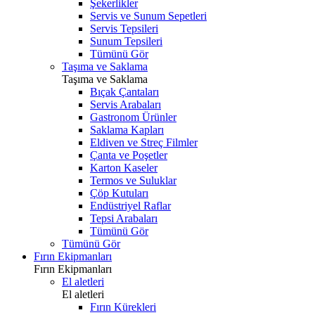
Şekerlikler
Servis ve Sunum Sepetleri
Servis Tepsileri
Sunum Tepsileri
Tümünü Gör
Taşıma ve Saklama
Taşıma ve Saklama
Bıçak Çantaları
Servis Arabaları
Gastronom Ürünler
Saklama Kapları
Eldiven ve Streç Filmler
Çanta ve Poşetler
Karton Kaseler
Termos ve Suluklar
Çöp Kutuları
Endüstriyel Raflar
Tepsi Arabaları
Tümünü Gör
Tümünü Gör
Fırın Ekipmanları
Fırın Ekipmanları
El aletleri
El aletleri
Fırın Kürekleri