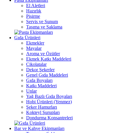
Pasta Ekipmanları
El Aletleri
Hazırlık
Pişirme
Servis ve Sunum
Taşıma ve Saklama
Gıda Ürünleri
Ekmekler
Mayalar
Aroma ve Özütler
Ekmek Katkı Maddeleri
Çikolatalar
Dekor Şekerler
Genel Gıda Maddeleri
Gıda Boyaları
Katkı Maddeleri
Unlar
Yağ Bazlı Gıda Boyaları
Hobi Ürünleri (Yenmez)
Şeker Hamurları
Kokteyl Şurupları
Dondurma Konsantreleri
Bar ve Kahve Ekipmanları