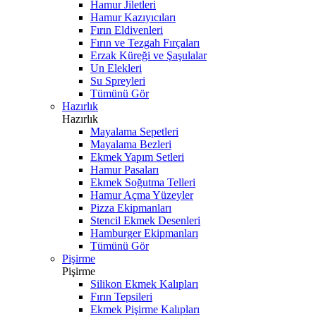
Hamur Jiletleri
Hamur Kazıyıcıları
Fırın Eldivenleri
Fırın ve Tezgah Fırçaları
Erzak Küreği ve Şaşulalar
Un Elekleri
Su Spreyleri
Tümünü Gör
Hazırlık
Hazırlık
Mayalama Sepetleri
Mayalama Bezleri
Ekmek Yapım Setleri
Hamur Pasaları
Ekmek Soğutma Telleri
Hamur Açma Yüzeyler
Pizza Ekipmanları
Stencil Ekmek Desenleri
Hamburger Ekipmanları
Tümünü Gör
Pişirme
Pişirme
Silikon Ekmek Kalıpları
Fırın Tepsileri
Ekmek Pişirme Kalıpları