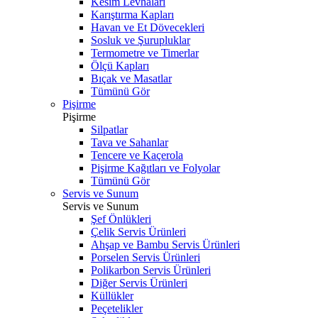
Kesim Levhaları
Karıştırma Kapları
Havan ve Et Dövecekleri
Sosluk ve Şurupluklar
Termometre ve Timerlar
Ölçü Kapları
Bıçak ve Masatlar
Tümünü Gör
Pişirme
Pişirme
Silpatlar
Tava ve Sahanlar
Tencere ve Kaçerola
Pişirme Kağıtları ve Folyolar
Tümünü Gör
Servis ve Sunum
Servis ve Sunum
Şef Önlükleri
Çelik Servis Ürünleri
Ahşap ve Bambu Servis Ürünleri
Porselen Servis Ürünleri
Polikarbon Servis Ürünleri
Diğer Servis Ürünleri
Küllükler
Peçetelikler