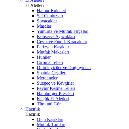
El Aletleri
El Aletleri
Hamur Ruletleri
Şef Cımbızları
Soyacaklar
Maşalar
Yumurta ve Mutfak Fırçaları
Konserve Açacakları
Ceviz ve Fındık Kıracakları
Parizyen Kaşıklar
Mutfak Makasları
Huniler
Çırpma Telleri
Dilimleyiciler ve Doğrayıcılar
Spatula Çeşitleri
Merdaneler
Süzgeç ve Kevgirler
Peynir Kesme Telleri
Hamburger Pressleri
Küçük El Aletleri
Tümünü Gör
Hazırlık
Hazırlık
Ölçü Kaşıkları
Mutfak Tartıları