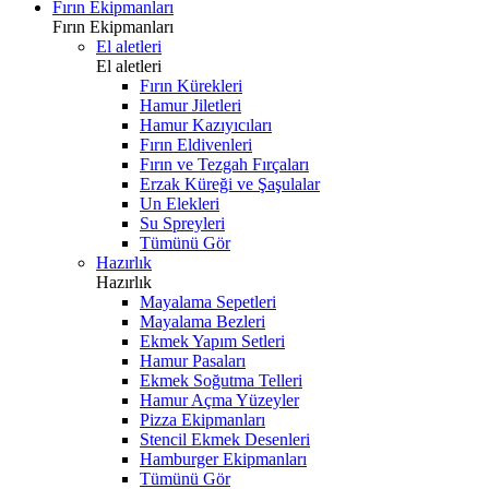
Fırın Ekipmanları
Fırın Ekipmanları
El aletleri
El aletleri
Fırın Kürekleri
Hamur Jiletleri
Hamur Kazıyıcıları
Fırın Eldivenleri
Fırın ve Tezgah Fırçaları
Erzak Küreği ve Şaşulalar
Un Elekleri
Su Spreyleri
Tümünü Gör
Hazırlık
Hazırlık
Mayalama Sepetleri
Mayalama Bezleri
Ekmek Yapım Setleri
Hamur Pasaları
Ekmek Soğutma Telleri
Hamur Açma Yüzeyler
Pizza Ekipmanları
Stencil Ekmek Desenleri
Hamburger Ekipmanları
Tümünü Gör