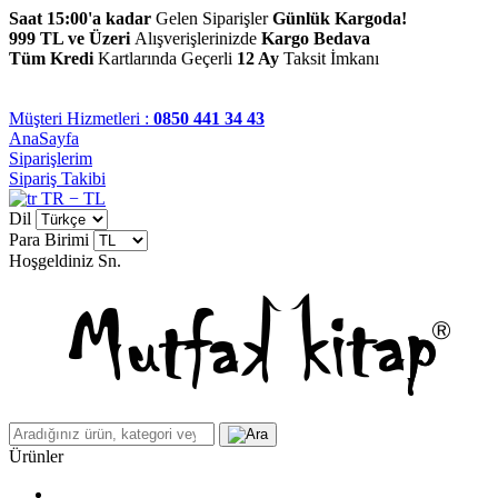
Saat 15:00'a kadar
Gelen Siparişler
Günlük Kargoda!
999 TL ve Üzeri
Alışverişlerinizde
Kargo Bedava
Tüm Kredi
Kartlarında Geçerli
12 Ay
Taksit İmkanı
Müşteri Hizmetleri :
0850 441 34 43
AnaSayfa
Siparişlerim
Sipariş Takibi
TR − TL
Dil
Para Birimi
Hoşgeldiniz
Sn.
Ürünler