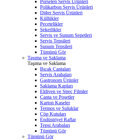
Porselen Servis Ürünleri
Polikarbon Servis Ürünleri
Diğer Servis Ürünleri
Küllükler
Peçetelikler
Şekerlikler
Servis ve Sunum Sepetleri
Servis Tepsileri
Sunum Tepsileri
Tümünü Gör
Taşıma ve Saklama
Taşıma ve Saklama
Bıçak Çantaları
Servis Arabaları
Gastronom Ürünler
Saklama Kapları
Eldiven ve Streç Filmler
Çanta ve Poşetler
Karton Kaseler
Termos ve Suluklar
Çöp Kutuları
Endüstriyel Raflar
Tepsi Arabaları
Tümünü Gör
Tümünü Gör