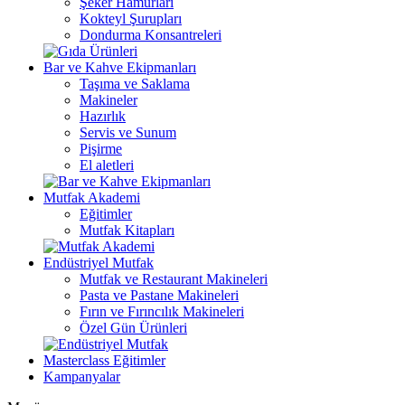
Şeker Hamurları
Kokteyl Şurupları
Dondurma Konsantreleri
Bar ve Kahve Ekipmanları
Taşıma ve Saklama
Makineler
Hazırlık
Servis ve Sunum
Pişirme
El aletleri
Mutfak Akademi
Eğitimler
Mutfak Kitapları
Endüstriyel Mutfak
Mutfak ve Restaurant Makineleri
Pasta ve Pastane Makineleri
Fırın ve Fırıncılık Makineleri
Özel Gün Ürünleri
Masterclass Eğitimler
Kampanyalar