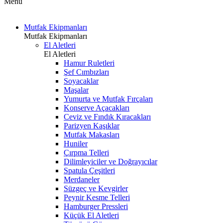
Menü
Mutfak Ekipmanları
Mutfak Ekipmanları
El Aletleri
El Aletleri
Hamur Ruletleri
Şef Cımbızları
Soyacaklar
Maşalar
Yumurta ve Mutfak Fırçaları
Konserve Açacakları
Ceviz ve Fındık Kıracakları
Parizyen Kaşıklar
Mutfak Makasları
Huniler
Çırpma Telleri
Dilimleyiciler ve Doğrayıcılar
Spatula Çeşitleri
Merdaneler
Süzgeç ve Kevgirler
Peynir Kesme Telleri
Hamburger Pressleri
Küçük El Aletleri