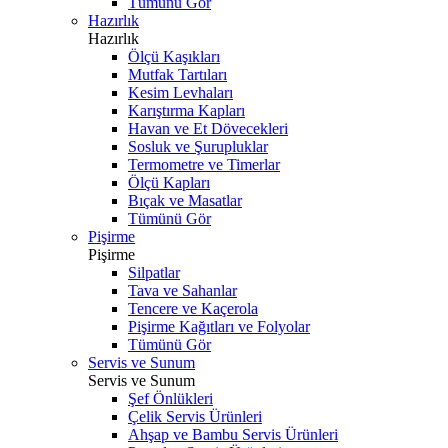
Tümünü Gör
Hazırlık
Hazırlık
Ölçü Kaşıkları
Mutfak Tartıları
Kesim Levhaları
Karıştırma Kapları
Havan ve Et Dövecekleri
Sosluk ve Şurupluklar
Termometre ve Timerlar
Ölçü Kapları
Bıçak ve Masatlar
Tümünü Gör
Pişirme
Pişirme
Silpatlar
Tava ve Sahanlar
Tencere ve Kaçerola
Pişirme Kağıtları ve Folyolar
Tümünü Gör
Servis ve Sunum
Servis ve Sunum
Şef Önlükleri
Çelik Servis Ürünleri
Ahşap ve Bambu Servis Ürünleri