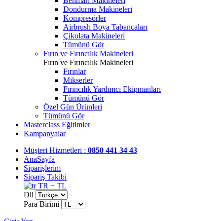
Benmari Makineleri
Dondurma Makineleri
Kompresörler
Airbrush Boya Tabancaları
Çikolata Makineleri
Tümünü Gör
Fırın ve Fırıncılık Makineleri
Fırın ve Fırıncılık Makineleri
Fırınlar
Mikserler
Fırıncılık Yardımcı Ekipmanları
Tümünü Gör
Özel Gün Ürünleri
Tümünü Gör
Masterclass Eğitimler
Kampanyalar
Müşteri Hizmetleri :
0850 441 34 43
AnaSayfa
Siparişlerim
Sipariş Takibi
TR − TL
Dil
Para Birimi