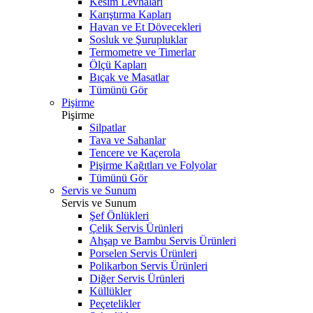
Kesim Levhaları
Karıştırma Kapları
Havan ve Et Dövecekleri
Sosluk ve Şurupluklar
Termometre ve Timerlar
Ölçü Kapları
Bıçak ve Masatlar
Tümünü Gör
Pişirme
Pişirme
Silpatlar
Tava ve Sahanlar
Tencere ve Kaçerola
Pişirme Kağıtları ve Folyolar
Tümünü Gör
Servis ve Sunum
Servis ve Sunum
Şef Önlükleri
Çelik Servis Ürünleri
Ahşap ve Bambu Servis Ürünleri
Porselen Servis Ürünleri
Polikarbon Servis Ürünleri
Diğer Servis Ürünleri
Küllükler
Peçetelikler