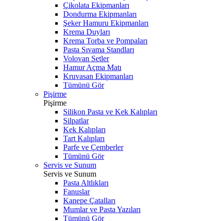
Çikolata Ekipmanları
Dondurma Ekipmanları
Şeker Hamuru Ekipmanları
Krema Duyları
Krema Torba ve Pompaları
Pasta Sıvama Standları
Volovan Setler
Hamur Açma Matı
Kruvasan Ekipmanları
Tümünü Gör
Pişirme
Pişirme
Silikon Pasta ve Kek Kalıpları
Silpatlar
Kek Kalıpları
Tart Kalıpları
Parfe ve Çemberler
Tümünü Gör
Servis ve Sunum
Servis ve Sunum
Pasta Altlıkları
Fanuslar
Kanepe Çatalları
Mumlar ve Pasta Yazıları
Tümünü Gör