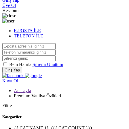
Giriş Yap
Üye Ol
Hesabım
E-POSTA İLE
TELEFON İLE
Beni Hatırla
Şifremi Unuttum
Giriş Yap
Kayıt Ol
Anasayfa
Premium Vanilya Özütleri
Filtre
Kategoriler
{{ CAT.NAME }}
({{ CAT.COUNT }})