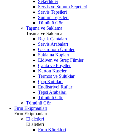
Şekerlikler
Servis ve Sunum Sepetleri
Servis Tepsileri
Sunum Tepsileri
Tümünü Gör
Taşıma ve Saklama
Taşıma ve Saklama
Bıçak Çantaları
Servis Arabaları
Gastronom Ürünler
Saklama Kapları
Eldiven ve Streç Filmler
Çanta ve Poşetler
Karton Kaseler
Termos ve Suluklar
Çöp Kutuları
Endüstriyel Raflar
Tepsi Arabaları
Tümünü Gör
Tümünü Gör
Fırın Ekipmanları
Fırın Ekipmanları
El aletleri
El aletleri
Fırın Kürekleri