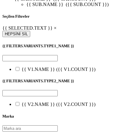
{{ SUB.NAME }}
({{ SUB.COUNT }})
Seçilen Filtreler
{{ SELECTED.TEXT }} ×
HEPSİNİ SİL
{{ FILTERS.VARIANTS.TYPE1_NAME }}
{{ V1.NAME }}
({{ V1.COUNT }})
{{ FILTERS.VARIANTS.TYPE2_NAME }}
{{ V2.NAME }}
({{ V2.COUNT }})
Marka