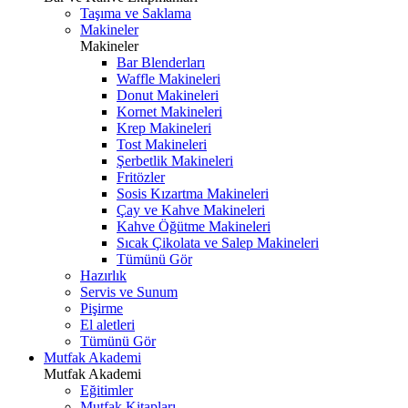
Taşıma ve Saklama
Makineler
Makineler
Bar Blenderları
Waffle Makineleri
Donut Makineleri
Kornet Makineleri
Krep Makineleri
Tost Makineleri
Şerbetlik Makineleri
Fritözler
Sosis Kızartma Makineleri
Çay ve Kahve Makineleri
Kahve Öğütme Makineleri
Sıcak Çikolata ve Salep Makineleri
Tümünü Gör
Hazırlık
Servis ve Sunum
Pişirme
El aletleri
Tümünü Gör
Mutfak Akademi
Mutfak Akademi
Eğitimler
Mutfak Kitapları