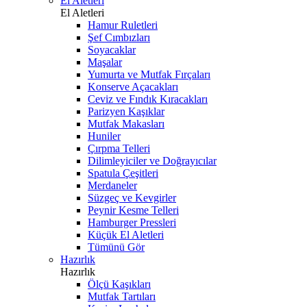
El Aletleri
El Aletleri
Hamur Ruletleri
Şef Cımbızları
Soyacaklar
Maşalar
Yumurta ve Mutfak Fırçaları
Konserve Açacakları
Ceviz ve Fındık Kıracakları
Parizyen Kaşıklar
Mutfak Makasları
Huniler
Çırpma Telleri
Dilimleyiciler ve Doğrayıcılar
Spatula Çeşitleri
Merdaneler
Süzgeç ve Kevgirler
Peynir Kesme Telleri
Hamburger Pressleri
Küçük El Aletleri
Tümünü Gör
Hazırlık
Hazırlık
Ölçü Kaşıkları
Mutfak Tartıları