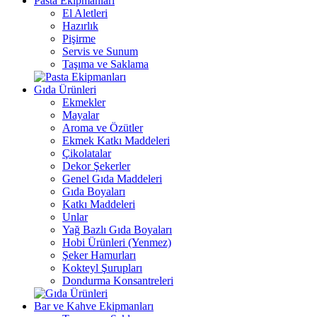
Pasta Ekipmanları
El Aletleri
Hazırlık
Pişirme
Servis ve Sunum
Taşıma ve Saklama
Gıda Ürünleri
Ekmekler
Mayalar
Aroma ve Özütler
Ekmek Katkı Maddeleri
Çikolatalar
Dekor Şekerler
Genel Gıda Maddeleri
Gıda Boyaları
Katkı Maddeleri
Unlar
Yağ Bazlı Gıda Boyaları
Hobi Ürünleri (Yenmez)
Şeker Hamurları
Kokteyl Şurupları
Dondurma Konsantreleri
Bar ve Kahve Ekipmanları