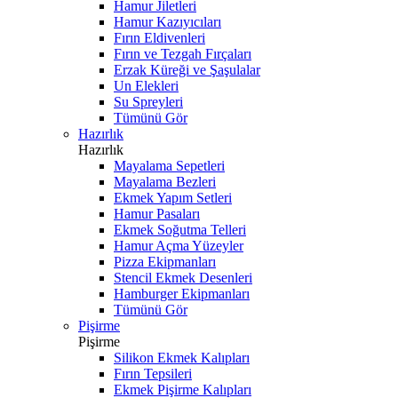
Hamur Jiletleri
Hamur Kazıyıcıları
Fırın Eldivenleri
Fırın ve Tezgah Fırçaları
Erzak Küreği ve Şaşulalar
Un Elekleri
Su Spreyleri
Tümünü Gör
Hazırlık
Hazırlık
Mayalama Sepetleri
Mayalama Bezleri
Ekmek Yapım Setleri
Hamur Pasaları
Ekmek Soğutma Telleri
Hamur Açma Yüzeyler
Pizza Ekipmanları
Stencil Ekmek Desenleri
Hamburger Ekipmanları
Tümünü Gör
Pişirme
Pişirme
Silikon Ekmek Kalıpları
Fırın Tepsileri
Ekmek Pişirme Kalıpları