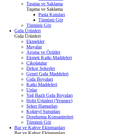
Taşıma ve Saklama
Taşıma ve Saklama
Pasta Kutuları
Tümünü Gör
Tümünü Gör
Gıda Ürünleri
Gıda Ürünleri
Ekmekler
Mayalar
Aroma ve Özütler
Ekmek Katkı Maddeleri
Çikolatalar
Dekor Şekerler
Genel Gıda Maddeleri
Gıda Boyaları
Katkı Maddeleri
Unlar
Yağ Bazlı Gıda Boyaları
Hobi Ürünleri (Yenmez)
Şeker Hamurları
Kokteyl Şurupları
Dondurma Konsantreleri
Tümünü Gör
Bar ve Kahve Ekipmanları
Bar ve Kahve Ekipmanları