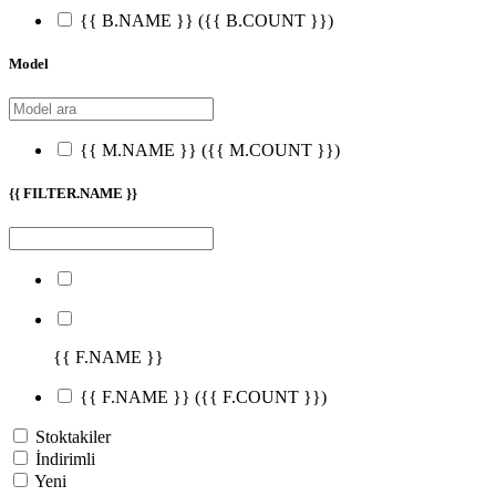
{{ B.NAME }}
({{ B.COUNT }})
Model
{{ M.NAME }}
({{ M.COUNT }})
{{ FILTER.NAME }}
{{ F.NAME }}
{{ F.NAME }}
({{ F.COUNT }})
Stoktakiler
İndirimli
Yeni