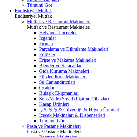
Tümünü Gör
Endüstriyel Mutfak
Endüstriyel Mutfak
Mutfak ve Restaurant Makineleri
Mutfak ve Restaurant Makineleri
Helvane Tencereler
Izgaralar
Fırınlar
Parçalama ve Dilimleme Makineleri
Fritözler
Erişte ve Makarna Makineleri
Blender ve Sıkacaklar
Gıda Kurutma Makineleri
Filizlendirme Makineleri
Su Canlandırıcıları
Ocaklar
Bulaşık Ekipmanları
Sous Vide (Suvid) Pişirme Cihazları
Kasap Ürünleri
İş Sağlığı & Güvenliği & Hijyen Ürünleri
İçecek Makinaları & Dispenserleri
Tümünü Gör
Pasta ve Pastane Makineleri
Pasta ve Pastane Makineleri