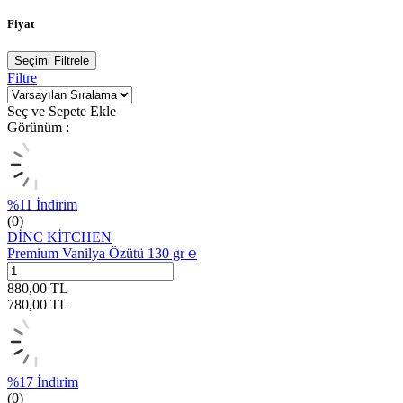
Fiyat
Seçimi Filtrele
Filtre
Seç ve Sepete Ekle
Görünüm :
%
11
İndirim
(0)
DİNC KİTCHEN
Premium Vanilya Özütü 130 gr ℮
880,00
TL
780,00
TL
%
17
İndirim
(0)