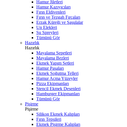
Hamur Jiletleri
Hamur Kazıyıcıları
Fırın Eldivenleri
Fırın ve Tezgah Fırçaları
Erzak Küreği ve Şaşulalar
Un Elekleri
Su Spreyleri
Tümünü Gör
Hazırlık
Hazırlık
Mayalama Sepetleri
Mayalama Bezleri
Ekmek Yapım Setleri
Hamur Pasaları
Ekmek Soğutma Telleri
Hamur Açma Yüzeyler
Pizza Ekipmanları
Stencil Ekmek Desenleri
Hamburger Ekipmanları
Tümünü Gör
Pişirme
Pişirme
Silikon Ekmek Kalıpları
Fırın Tepsileri
Ekmek Pişirme Kalıpları