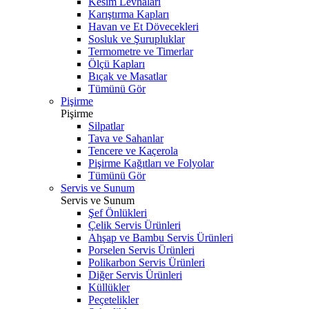
Kesim Levhaları
Karıştırma Kapları
Havan ve Et Dövecekleri
Sosluk ve Şurupluklar
Termometre ve Timerlar
Ölçü Kapları
Bıçak ve Masatlar
Tümünü Gör
Pişirme
Pişirme
Silpatlar
Tava ve Sahanlar
Tencere ve Kaçerola
Pişirme Kağıtları ve Folyolar
Tümünü Gör
Servis ve Sunum
Servis ve Sunum
Şef Önlükleri
Çelik Servis Ürünleri
Ahşap ve Bambu Servis Ürünleri
Porselen Servis Ürünleri
Polikarbon Servis Ürünleri
Diğer Servis Ürünleri
Küllükler
Peçetelikler