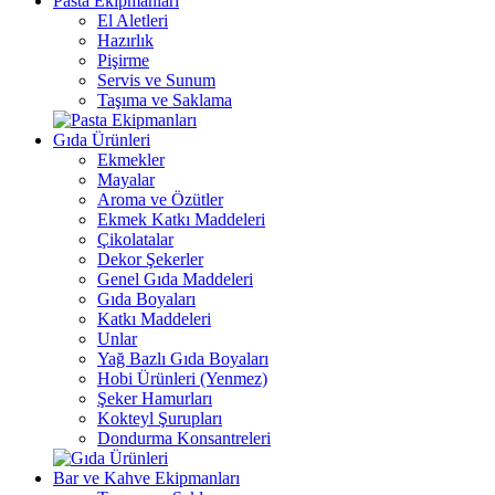
Pasta Ekipmanları
El Aletleri
Hazırlık
Pişirme
Servis ve Sunum
Taşıma ve Saklama
Gıda Ürünleri
Ekmekler
Mayalar
Aroma ve Özütler
Ekmek Katkı Maddeleri
Çikolatalar
Dekor Şekerler
Genel Gıda Maddeleri
Gıda Boyaları
Katkı Maddeleri
Unlar
Yağ Bazlı Gıda Boyaları
Hobi Ürünleri (Yenmez)
Şeker Hamurları
Kokteyl Şurupları
Dondurma Konsantreleri
Bar ve Kahve Ekipmanları