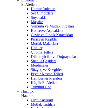
El Aletleri
El Aletleri
Hamur Ruletleri
Şef Cımbızları
Soyacaklar
Maşalar
Yumurta ve Mutfak Fırçaları
Konserve Açacakları
Ceviz ve Fındık Kıracakları
Parizyen Kaşıklar
Mutfak Makasları
Huniler
Çırpma Telleri
Dilimleyiciler ve Doğrayıcılar
Spatula Çeşitleri
Merdaneler
Süzgeç ve Kevgirler
Peynir Kesme Telleri
Hamburger Pressleri
Küçük El Aletleri
Tümünü Gör
Hazırlık
Hazırlık
Ölçü Kaşıkları
Mutfak Tartıları