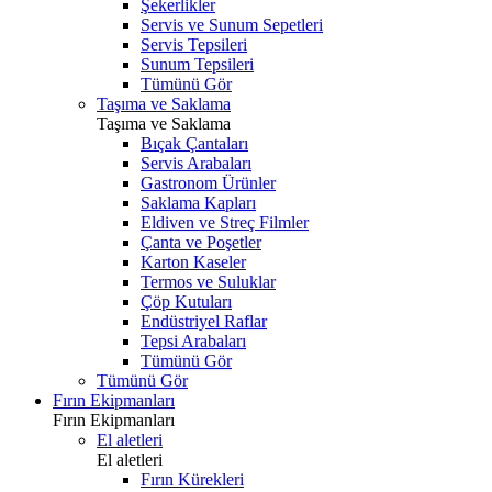
Şekerlikler
Servis ve Sunum Sepetleri
Servis Tepsileri
Sunum Tepsileri
Tümünü Gör
Taşıma ve Saklama
Taşıma ve Saklama
Bıçak Çantaları
Servis Arabaları
Gastronom Ürünler
Saklama Kapları
Eldiven ve Streç Filmler
Çanta ve Poşetler
Karton Kaseler
Termos ve Suluklar
Çöp Kutuları
Endüstriyel Raflar
Tepsi Arabaları
Tümünü Gör
Tümünü Gör
Fırın Ekipmanları
Fırın Ekipmanları
El aletleri
El aletleri
Fırın Kürekleri