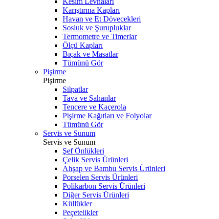
Kesim Levhaları
Karıştırma Kapları
Havan ve Et Dövecekleri
Sosluk ve Şurupluklar
Termometre ve Timerlar
Ölçü Kapları
Bıçak ve Masatlar
Tümünü Gör
Pişirme
Pişirme
Silpatlar
Tava ve Sahanlar
Tencere ve Kaçerola
Pişirme Kağıtları ve Folyolar
Tümünü Gör
Servis ve Sunum
Servis ve Sunum
Şef Önlükleri
Çelik Servis Ürünleri
Ahşap ve Bambu Servis Ürünleri
Porselen Servis Ürünleri
Polikarbon Servis Ürünleri
Diğer Servis Ürünleri
Küllükler
Peçetelikler