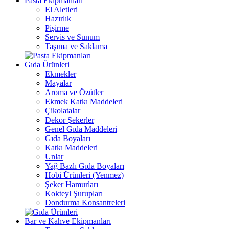
Pasta Ekipmanları
El Aletleri
Hazırlık
Pişirme
Servis ve Sunum
Taşıma ve Saklama
Gıda Ürünleri
Ekmekler
Mayalar
Aroma ve Özütler
Ekmek Katkı Maddeleri
Çikolatalar
Dekor Şekerler
Genel Gıda Maddeleri
Gıda Boyaları
Katkı Maddeleri
Unlar
Yağ Bazlı Gıda Boyaları
Hobi Ürünleri (Yenmez)
Şeker Hamurları
Kokteyl Şurupları
Dondurma Konsantreleri
Bar ve Kahve Ekipmanları