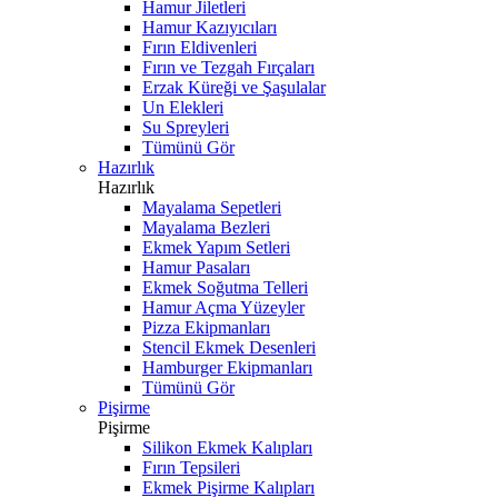
Hamur Jiletleri
Hamur Kazıyıcıları
Fırın Eldivenleri
Fırın ve Tezgah Fırçaları
Erzak Küreği ve Şaşulalar
Un Elekleri
Su Spreyleri
Tümünü Gör
Hazırlık
Hazırlık
Mayalama Sepetleri
Mayalama Bezleri
Ekmek Yapım Setleri
Hamur Pasaları
Ekmek Soğutma Telleri
Hamur Açma Yüzeyler
Pizza Ekipmanları
Stencil Ekmek Desenleri
Hamburger Ekipmanları
Tümünü Gör
Pişirme
Pişirme
Silikon Ekmek Kalıpları
Fırın Tepsileri
Ekmek Pişirme Kalıpları