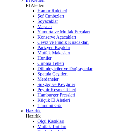
El Aletleri
El Aletleri
Hamur Ruletleri
Şef Cımbızları
Soyacaklar
Maşalar
Yumurta ve Mutfak Fırçaları
Konserve Açacakları
Ceviz ve Fındık Kıracakları
Parizyen Kaşıklar
Mutfak Makasları
Huniler
Çırpma Telleri
Dilimleyiciler ve Doğrayıcılar
Spatula Çeşitleri
Merdaneler
Süzgeç ve Kevgirler
Peynir Kesme Telleri
Hamburger Pressleri
Küçük El Aletleri
Tümünü Gör
Hazırlık
Hazırlık
Ölçü Kaşıkları
Mutfak Tartıları