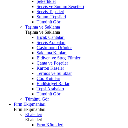
Şekerlikler
Servis ve Sunum Sepetleri
Servis Tepsileri
Sunum Tepsileri
Tümünü Gör
Taşıma ve Saklama
Taşıma ve Saklama
Bıçak Çantaları
Servis Arabaları
Gastronom Ürünler
Saklama Kapları
Eldiven ve Streç Filmler
Çanta ve Poşetler
Karton Kaseler
Termos ve Suluklar
Çöp Kutuları
Endüstriyel Raflar
Tepsi Arabaları
Tümünü Gör
Tümünü Gör
Fırın Ekipmanları
Fırın Ekipmanları
El aletleri
El aletleri
Fırın Kürekleri