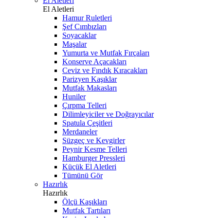
El Aletleri
El Aletleri
Hamur Ruletleri
Şef Cımbızları
Soyacaklar
Maşalar
Yumurta ve Mutfak Fırçaları
Konserve Açacakları
Ceviz ve Fındık Kıracakları
Parizyen Kaşıklar
Mutfak Makasları
Huniler
Çırpma Telleri
Dilimleyiciler ve Doğrayıcılar
Spatula Çeşitleri
Merdaneler
Süzgeç ve Kevgirler
Peynir Kesme Telleri
Hamburger Pressleri
Küçük El Aletleri
Tümünü Gör
Hazırlık
Hazırlık
Ölçü Kaşıkları
Mutfak Tartıları