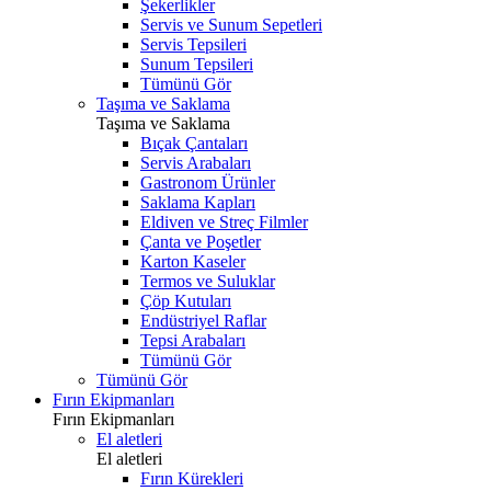
Şekerlikler
Servis ve Sunum Sepetleri
Servis Tepsileri
Sunum Tepsileri
Tümünü Gör
Taşıma ve Saklama
Taşıma ve Saklama
Bıçak Çantaları
Servis Arabaları
Gastronom Ürünler
Saklama Kapları
Eldiven ve Streç Filmler
Çanta ve Poşetler
Karton Kaseler
Termos ve Suluklar
Çöp Kutuları
Endüstriyel Raflar
Tepsi Arabaları
Tümünü Gör
Tümünü Gör
Fırın Ekipmanları
Fırın Ekipmanları
El aletleri
El aletleri
Fırın Kürekleri