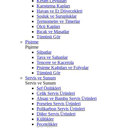
Kesim Levhaları
Karıştırma Kapları
Havan ve Et Dövecekleri
Sosluk ve Şurupluklar
Termometre ve Timerlar
Ölçü Kapları
Bıçak ve Masatlar
Tümünü Gör
Pişirme
Pişirme
Silpatlar
Tava ve Sahanlar
Tencere ve Kaçerola
Pişirme Kağıtları ve Folyolar
Tümünü Gör
Servis ve Sunum
Servis ve Sunum
Şef Önlükleri
Çelik Servis Ürünleri
Ahşap ve Bambu Servis Ürünleri
Porselen Servis Ürünleri
Polikarbon Servis Ürünleri
Diğer Servis Ürünleri
Küllükler
Peçetelikler