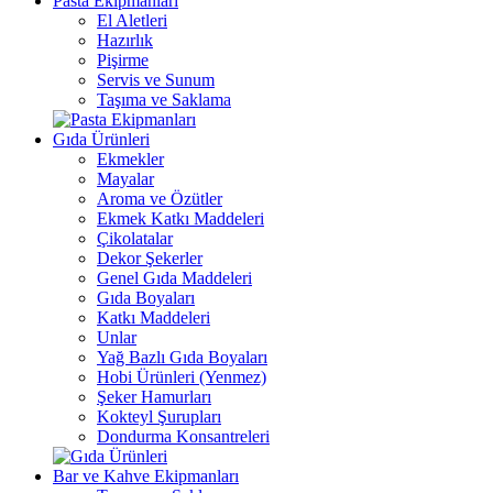
Pasta Ekipmanları
El Aletleri
Hazırlık
Pişirme
Servis ve Sunum
Taşıma ve Saklama
Gıda Ürünleri
Ekmekler
Mayalar
Aroma ve Özütler
Ekmek Katkı Maddeleri
Çikolatalar
Dekor Şekerler
Genel Gıda Maddeleri
Gıda Boyaları
Katkı Maddeleri
Unlar
Yağ Bazlı Gıda Boyaları
Hobi Ürünleri (Yenmez)
Şeker Hamurları
Kokteyl Şurupları
Dondurma Konsantreleri
Bar ve Kahve Ekipmanları