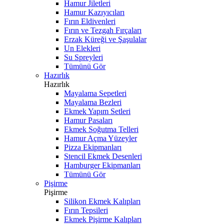
Hamur Jiletleri
Hamur Kazıyıcıları
Fırın Eldivenleri
Fırın ve Tezgah Fırçaları
Erzak Küreği ve Şaşulalar
Un Elekleri
Su Spreyleri
Tümünü Gör
Hazırlık
Hazırlık
Mayalama Sepetleri
Mayalama Bezleri
Ekmek Yapım Setleri
Hamur Pasaları
Ekmek Soğutma Telleri
Hamur Açma Yüzeyler
Pizza Ekipmanları
Stencil Ekmek Desenleri
Hamburger Ekipmanları
Tümünü Gör
Pişirme
Pişirme
Silikon Ekmek Kalıpları
Fırın Tepsileri
Ekmek Pişirme Kalıpları