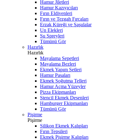
Hamur Jiletleri
Hamur Kazıyıcıları
Fırın Eldivenleri
Fırın ve Tezgah Fırçaları
Erzak Küreği ve Şaşulalar
Un Elekleri
Su Spreyleri
Tümünü Gör
Hazırlık
Hazırlık
Mayalama Sepetleri
Mayalama Bezleri
Ekmek Yapım Setleri
Hamur Pasaları
Ekmek Soğutma Telleri
Hamur Açma Yüzeyler
Pizza Ekipmanları
Stencil Ekmek Desenleri
Hamburger Ekipmanları
Tümünü Gör
Pişirme
Pişirme
Silikon Ekmek Kalıpları
Fırın Tepsileri
Ekmek Pişirme Kalıpları