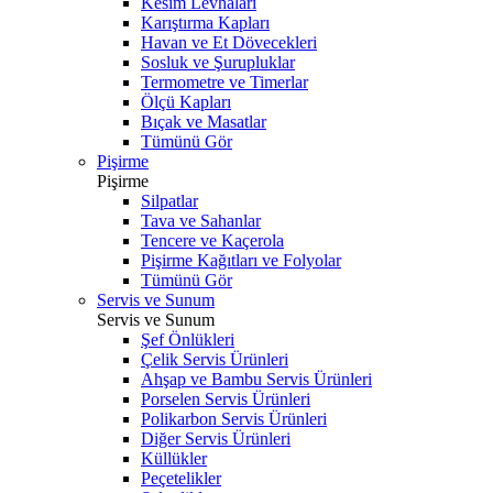
Kesim Levhaları
Karıştırma Kapları
Havan ve Et Dövecekleri
Sosluk ve Şurupluklar
Termometre ve Timerlar
Ölçü Kapları
Bıçak ve Masatlar
Tümünü Gör
Pişirme
Pişirme
Silpatlar
Tava ve Sahanlar
Tencere ve Kaçerola
Pişirme Kağıtları ve Folyolar
Tümünü Gör
Servis ve Sunum
Servis ve Sunum
Şef Önlükleri
Çelik Servis Ürünleri
Ahşap ve Bambu Servis Ürünleri
Porselen Servis Ürünleri
Polikarbon Servis Ürünleri
Diğer Servis Ürünleri
Küllükler
Peçetelikler