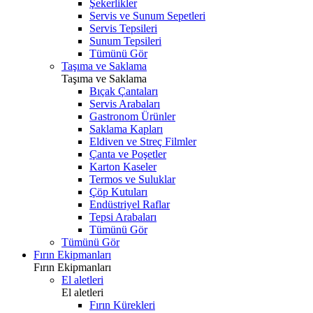
Şekerlikler
Servis ve Sunum Sepetleri
Servis Tepsileri
Sunum Tepsileri
Tümünü Gör
Taşıma ve Saklama
Taşıma ve Saklama
Bıçak Çantaları
Servis Arabaları
Gastronom Ürünler
Saklama Kapları
Eldiven ve Streç Filmler
Çanta ve Poşetler
Karton Kaseler
Termos ve Suluklar
Çöp Kutuları
Endüstriyel Raflar
Tepsi Arabaları
Tümünü Gör
Tümünü Gör
Fırın Ekipmanları
Fırın Ekipmanları
El aletleri
El aletleri
Fırın Kürekleri