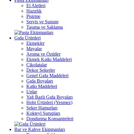
Pasta Ekipmanları
El Aletleri
Hazırlık
Pişirme
Servis ve Sunum
Taşıma ve Saklama
Gıda Ürünleri
Ekmekler
Mayalar
Aroma ve Özütler
Ekmek Katkı Maddeleri
Çikolatalar
Dekor Şekerler
Genel Gıda Maddeleri
Gıda Boyaları
Katkı Maddeleri
Unlar
Yağ Bazlı Gıda Boyaları
Hobi Ürünleri (Yenmez)
Şeker Hamurları
Kokteyl Şurupları
Dondurma Konsantreleri
Bar ve Kahve Ekipmanları