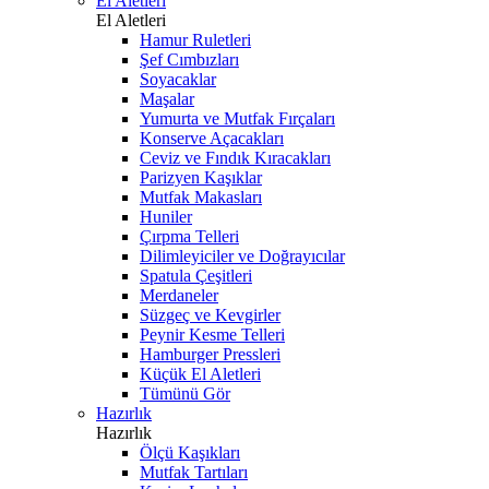
El Aletleri
El Aletleri
Hamur Ruletleri
Şef Cımbızları
Soyacaklar
Maşalar
Yumurta ve Mutfak Fırçaları
Konserve Açacakları
Ceviz ve Fındık Kıracakları
Parizyen Kaşıklar
Mutfak Makasları
Huniler
Çırpma Telleri
Dilimleyiciler ve Doğrayıcılar
Spatula Çeşitleri
Merdaneler
Süzgeç ve Kevgirler
Peynir Kesme Telleri
Hamburger Pressleri
Küçük El Aletleri
Tümünü Gör
Hazırlık
Hazırlık
Ölçü Kaşıkları
Mutfak Tartıları