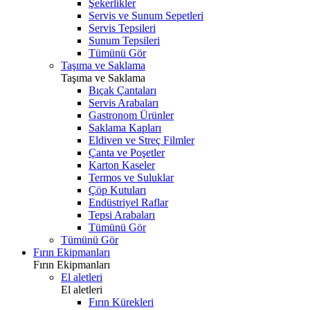
Şekerlikler
Servis ve Sunum Sepetleri
Servis Tepsileri
Sunum Tepsileri
Tümünü Gör
Taşıma ve Saklama
Taşıma ve Saklama
Bıçak Çantaları
Servis Arabaları
Gastronom Ürünler
Saklama Kapları
Eldiven ve Streç Filmler
Çanta ve Poşetler
Karton Kaseler
Termos ve Suluklar
Çöp Kutuları
Endüstriyel Raflar
Tepsi Arabaları
Tümünü Gör
Tümünü Gör
Fırın Ekipmanları
Fırın Ekipmanları
El aletleri
El aletleri
Fırın Kürekleri