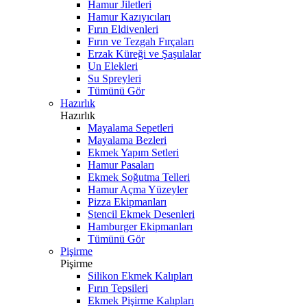
Hamur Jiletleri
Hamur Kazıyıcıları
Fırın Eldivenleri
Fırın ve Tezgah Fırçaları
Erzak Küreği ve Şaşulalar
Un Elekleri
Su Spreyleri
Tümünü Gör
Hazırlık
Hazırlık
Mayalama Sepetleri
Mayalama Bezleri
Ekmek Yapım Setleri
Hamur Pasaları
Ekmek Soğutma Telleri
Hamur Açma Yüzeyler
Pizza Ekipmanları
Stencil Ekmek Desenleri
Hamburger Ekipmanları
Tümünü Gör
Pişirme
Pişirme
Silikon Ekmek Kalıpları
Fırın Tepsileri
Ekmek Pişirme Kalıpları