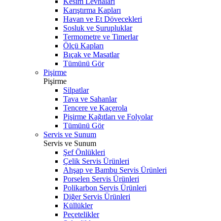
Kesim Levhaları
Karıştırma Kapları
Havan ve Et Dövecekleri
Sosluk ve Şurupluklar
Termometre ve Timerlar
Ölçü Kapları
Bıçak ve Masatlar
Tümünü Gör
Pişirme
Pişirme
Silpatlar
Tava ve Sahanlar
Tencere ve Kaçerola
Pişirme Kağıtları ve Folyolar
Tümünü Gör
Servis ve Sunum
Servis ve Sunum
Şef Önlükleri
Çelik Servis Ürünleri
Ahşap ve Bambu Servis Ürünleri
Porselen Servis Ürünleri
Polikarbon Servis Ürünleri
Diğer Servis Ürünleri
Küllükler
Peçetelikler