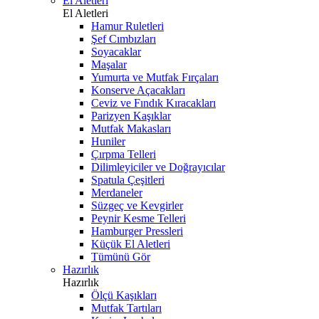
El Aletleri
El Aletleri
Hamur Ruletleri
Şef Cımbızları
Soyacaklar
Maşalar
Yumurta ve Mutfak Fırçaları
Konserve Açacakları
Ceviz ve Fındık Kıracakları
Parizyen Kaşıklar
Mutfak Makasları
Huniler
Çırpma Telleri
Dilimleyiciler ve Doğrayıcılar
Spatula Çeşitleri
Merdaneler
Süzgeç ve Kevgirler
Peynir Kesme Telleri
Hamburger Pressleri
Küçük El Aletleri
Tümünü Gör
Hazırlık
Hazırlık
Ölçü Kaşıkları
Mutfak Tartıları