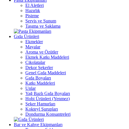
Pasta Ekipmanları
El Aletleri
Hazırlık
Pişirme
Servis ve Sunum
Taşıma ve Saklama
Gıda Ürünleri
Ekmekler
Mayalar
Aroma ve Özütler
Ekmek Katkı Maddeleri
Çikolatalar
Dekor Şekerler
Genel Gıda Maddeleri
Gıda Boyaları
Katkı Maddeleri
Unlar
Yağ Bazlı Gıda Boyaları
Hobi Ürünleri (Yenmez)
Şeker Hamurları
Kokteyl Şurupları
Dondurma Konsantreleri
Bar ve Kahve Ekipmanları