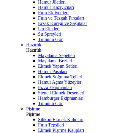
Hamur Jiletleri
Hamur Kazıyıcıları
Fırın Eldivenleri
Fırın ve Tezgah Fırçaları
Erzak Küreği ve Şaşulalar
Un Elekleri
Su Spreyleri
Tümünü Gör
Hazırlık
Hazırlık
Mayalama Sepetleri
Mayalama Bezleri
Ekmek Yapım Setleri
Hamur Pasaları
Ekmek Soğutma Telleri
Hamur Açma Yüzeyler
Pizza Ekipmanları
Stencil Ekmek Desenleri
Hamburger Ekipmanları
Tümünü Gör
Pişirme
Pişirme
Silikon Ekmek Kalıpları
Fırın Tepsileri
Ekmek Pişirme Kalıpları