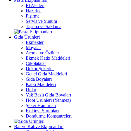
Pasta Ekipmanları
El Aletleri
Hazırlık
Pişirme
Servis ve Sunum
Taşıma ve Saklama
Gıda Ürünleri
Ekmekler
Mayalar
Aroma ve Özütler
Ekmek Katkı Maddeleri
Çikolatalar
Dekor Şekerler
Genel Gıda Maddeleri
Gıda Boyaları
Katkı Maddeleri
Unlar
Yağ Bazlı Gıda Boyaları
Hobi Ürünleri (Yenmez)
Şeker Hamurları
Kokteyl Şurupları
Dondurma Konsantreleri
Bar ve Kahve Ekipmanları