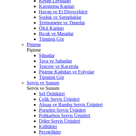
Kesim Levhaları
Karıştırma Kapları
Havan ve Et Dövecekleri
Sosluk ve Şurupluklar
Termometre ve Timerlar
Ölçü Kapları
Bıçak ve Masatlar
Tümünü Gör
Pişirme
Pişirme
Silpatlar
Tava ve Sahanlar
Tencere ve Kaçerola
Pişirme Kağıtları ve Folyolar
Tümünü Gör
Servis ve Sunum
Servis ve Sunum
Şef Önlükleri
Çelik Servis Ürünleri
Ahşap ve Bambu Servis Ürünleri
Porselen Servis Ürünleri
Polikarbon Servis Ürünleri
Diğer Servis Ürünleri
Küllükler
Peçetelikler