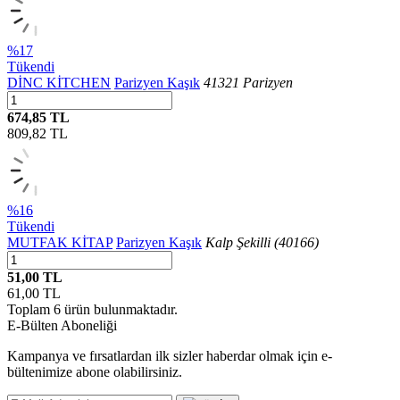
%17
Tükendi
DİNC KİTCHEN
Parizyen Kaşık
41321 Parizyen
674,85 TL
809,82
TL
%16
Tükendi
MUTFAK KİTAP
Parizyen Kaşık
Kalp Şekilli (40166)
51,00 TL
61,00
TL
Toplam
6
ürün bulunmaktadır.
E-Bülten Aboneliği
Kampanya ve fırsatlardan ilk sizler haberdar olmak için e-
bültenimize abone olabilirsiniz.