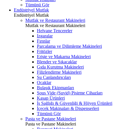
Tümünü Gör
Endüstriyel Mutfak
Endüstriyel Mutfak
Mutfak ve Restaurant Makineleri
Mutfak ve Restaurant Makineleri
Helvane Tencereler
Izgaralar
Fırınlar
Parçalama ve Dilimleme Makineleri
Fritözler
Erişte ve Makarna Makineleri
Blender ve Sıkacaklar
Gıda Kurutma Makineleri
Filizlendirme Makineleri
Su Canlandırıcıları
Ocaklar
Bulaşık Ekipmanları
Sous Vide (Suvid) Pişirme Cihazları
Kasap Ürünleri
İş Sağlığı & Güvenliği & Hijyen Ürünleri
İçecek Makinaları & Dispenserleri
Tümünü Gör
Pasta ve Pastane Makineleri
Pasta ve Pastane Makineleri