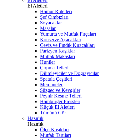
El Aletleri
El Aletleri
Hamur Ruletleri
Şef Cımbızları
Soyacaklar
Maşalar
Yumurta ve Mutfak Fırçaları
Konserve Açacakları
Ceviz ve Fındık Kıracakları
Parizyen Kaşıklar
Mutfak Makasları
Huniler
Çırpma Telleri
Dilimleyiciler ve Doğrayıcılar
Spatula Çeşitleri
Merdaneler
Süzgeç ve Kevgirler
Peynir Kesme Telleri
Hamburger Pressleri
Küçük El Aletleri
Tümünü Gör
Hazırlık
Hazırlık
Ölçü Kaşıkları
Mutfak Tartıları