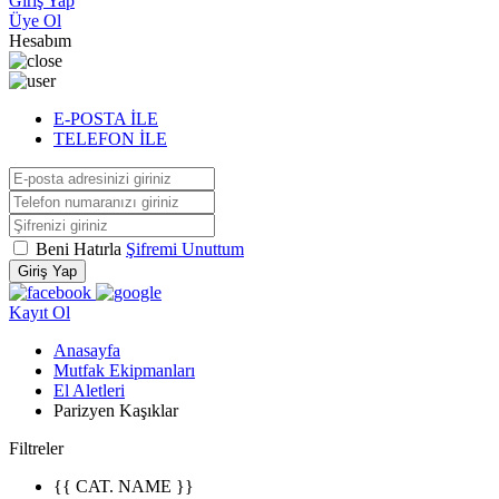
Giriş Yap
Üye Ol
Hesabım
E-POSTA İLE
TELEFON İLE
Beni Hatırla
Şifremi Unuttum
Giriş Yap
Kayıt Ol
Anasayfa
Mutfak Ekipmanları
El Aletleri
Parizyen Kaşıklar
Filtreler
{{ CAT. NAME }}