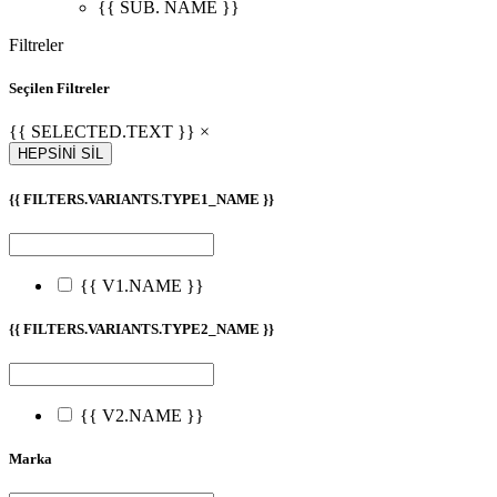
{{ SUB. NAME }}
Filtreler
Seçilen Filtreler
{{ SELECTED.TEXT }} ×
HEPSİNİ SİL
{{ FILTERS.VARIANTS.TYPE1_NAME }}
{{ V1.NAME }}
{{ FILTERS.VARIANTS.TYPE2_NAME }}
{{ V2.NAME }}
Marka