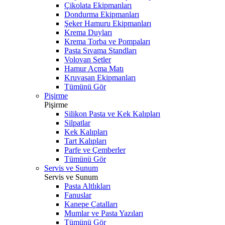
Çikolata Ekipmanları
Dondurma Ekipmanları
Şeker Hamuru Ekipmanları
Krema Duyları
Krema Torba ve Pompaları
Pasta Sıvama Standları
Volovan Setler
Hamur Açma Matı
Kruvasan Ekipmanları
Tümünü Gör
Pişirme
Pişirme
Silikon Pasta ve Kek Kalıpları
Silpatlar
Kek Kalıpları
Tart Kalıpları
Parfe ve Çemberler
Tümünü Gör
Servis ve Sunum
Servis ve Sunum
Pasta Altlıkları
Fanuslar
Kanepe Çatalları
Mumlar ve Pasta Yazıları
Tümünü Gör