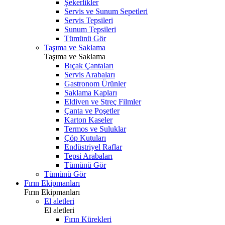
Şekerlikler
Servis ve Sunum Sepetleri
Servis Tepsileri
Sunum Tepsileri
Tümünü Gör
Taşıma ve Saklama
Taşıma ve Saklama
Bıçak Çantaları
Servis Arabaları
Gastronom Ürünler
Saklama Kapları
Eldiven ve Streç Filmler
Çanta ve Poşetler
Karton Kaseler
Termos ve Suluklar
Çöp Kutuları
Endüstriyel Raflar
Tepsi Arabaları
Tümünü Gör
Tümünü Gör
Fırın Ekipmanları
Fırın Ekipmanları
El aletleri
El aletleri
Fırın Kürekleri