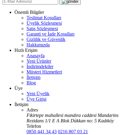
Önemli Bilgiler
Teslimat Koşulları
Üyelik Sözleşmesi
Satış Sözleşmesi
Garanti ve İade Koşulları
Gizlilik ve Güvenlik
Hakkımızda
Hızlı Erişim
Anasayfa
Yeni Ürünler
İndirimdekiler
Müşteri Hizmetleri
İletişim
Blog
Üye
Yeni Üyelik
Üye Girişi
İletişim
Adres
Fikirtepe mahallesi mandıra caddesi Mandarins
Rezidans 1/1 E A Blok Dükkan no: 5 Kadıköy
Telefon
0850 441 34 43
0216 807 03 21