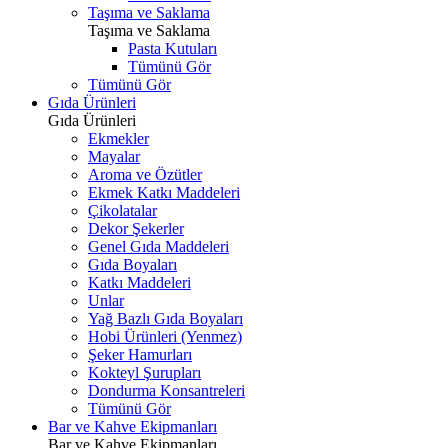
Taşıma ve Saklama
Taşıma ve Saklama
Pasta Kutuları
Tümünü Gör
Tümünü Gör
Gıda Ürünleri
Gıda Ürünleri
Ekmekler
Mayalar
Aroma ve Özütler
Ekmek Katkı Maddeleri
Çikolatalar
Dekor Şekerler
Genel Gıda Maddeleri
Gıda Boyaları
Katkı Maddeleri
Unlar
Yağ Bazlı Gıda Boyaları
Hobi Ürünleri (Yenmez)
Şeker Hamurları
Kokteyl Şurupları
Dondurma Konsantreleri
Tümünü Gör
Bar ve Kahve Ekipmanları
Bar ve Kahve Ekipmanları