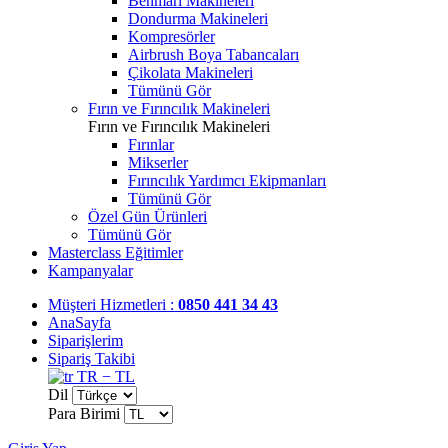
Benmari Makineleri
Dondurma Makineleri
Kompresörler
Airbrush Boya Tabancaları
Çikolata Makineleri
Tümünü Gör
Fırın ve Fırıncılık Makineleri
Fırın ve Fırıncılık Makineleri
Fırınlar
Mikserler
Fırıncılık Yardımcı Ekipmanları
Tümünü Gör
Özel Gün Ürünleri
Tümünü Gör
Masterclass Eğitimler
Kampanyalar
Müşteri Hizmetleri :
0850 441 34 43
AnaSayfa
Siparişlerim
Sipariş Takibi
TR − TL
Dil
Para Birimi