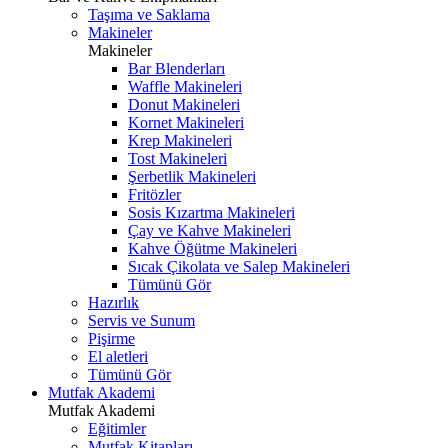
Taşıma ve Saklama
Makineler
Makineler
Bar Blenderları
Waffle Makineleri
Donut Makineleri
Kornet Makineleri
Krep Makineleri
Tost Makineleri
Şerbetlik Makineleri
Fritözler
Sosis Kızartma Makineleri
Çay ve Kahve Makineleri
Kahve Öğütme Makineleri
Sıcak Çikolata ve Salep Makineleri
Tümünü Gör
Hazırlık
Servis ve Sunum
Pişirme
El aletleri
Tümünü Gör
Mutfak Akademi
Mutfak Akademi
Eğitimler
Mutfak Kitapları