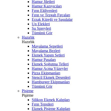
Hamur Jiletleri
Hamur Kazıyıcıları
Fırın Eldivenleri
Fırın ve Tezgah Fırçaları
Erzak Küreği ve Şaşulalar
Un Elekleri
Su Spreyleri
Tümünü Gör
Hazırlık
Hazırlık
Mayalama Sepetleri
Mayalama Bezleri
Ekmek Yapım Setleri
Hamur Pasaları
Ekmek Soğutma Telleri
Hamur Açma Yüzeyler
Pizza Ekipmanları
Stencil Ekmek Desenleri
Hamburger Ekipmanları
Tümünü Gör
Pişirme
Pişirme
Silikon Ekmek Kalıpları
Fırın Tepsileri
Ekmek Pişirme Kalıpları