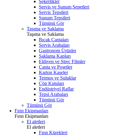
Şekerlikler
Servis ve Sunum Sepetleri
Servis Tepsileri
Sunum Tepsileri
Tümünü Gör
Taşıma ve Saklama
Taşıma ve Saklama
Bıçak Çantaları
Servis Arabaları
Gastronom Ürünler
Saklama Kapları
Eldiven ve Streç Filmler
Çanta ve Poşetler
Karton Kaseler
Termos ve Suluklar
Çöp Kutuları
Endüstriyel Raflar
Tepsi Arabaları
Tümünü Gör
Tümünü Gör
Fırın Ekipmanları
Fırın Ekipmanları
El aletleri
El aletleri
Fırın Kürekleri