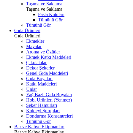
Taşıma ve Saklama
Taşıma ve Saklama
Pasta Kutuları
Tümünü Gör
Tümünü Gör
Gıda Ürünleri
Gıda Ürünleri
Ekmekler
Mayalar
Aroma ve Özütler
Ekmek Katkı Maddeleri
Çikolatalar
Dekor Şekerler
Genel Gıda Maddeleri
Gıda Boyaları
Katkı Maddeleri
Unlar
Yağ Bazlı Gıda Boyaları
Hobi Ürünleri (Yenmez)
Şeker Hamurları
Kokteyl Şurupları
Dondurma Konsantreleri
Tümünü Gör
Bar ve Kahve Ekipmanları
Bar ve Kahve Ekipmanları