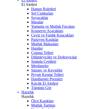
El Aletleri
El Aletleri
Hamur Ruletleri
Şef Cımbızları
Soyacaklar
Maşalar
Yumurta ve Mutfak Fırçaları
Konserve Açacakları
Ceviz ve Fındık Kıracakları
Parizyen Kaşıklar
Mutfak Makasları
Huniler
Çırpma Telleri
Dilimleyiciler ve Doğrayıcılar
Spatula Çeşitleri
Merdaneler
Süzgeç ve Kevgirler
Peynir Kesme Telleri
Hamburger Pressleri
Küçük El Aletleri
Tümünü Gör
Hazırlık
Hazırlık
Ölçü Kaşıkları
Mutfak Tartıları