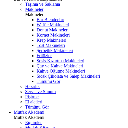
Taşıma ve Saklama
Makineler
Makineler
Bar Blenderları
Waffle Makineleri
Donut Makineleri
Kornet Makineleri
Krep Makineleri
Tost Makineleri
Şerbetlik Makineleri
Fritözler
Sosis Kızartma Makineleri
Çay ve Kahve Makineleri
Kahve Öğütme Makineleri
Sıcak Çikolata ve Salep Makineleri
Tümünü Gör
Hazırlık
Servis ve Sunum
Pişirme
El aletleri
Tümünü Gör
Mutfak Akademi
Mutfak Akademi
Eğitimler
Mutfak Kitapları