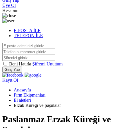
Giriş Yap
Üye Ol
Hesabım
E-POSTA İLE
TELEFON İLE
Beni Hatırla
Şifremi Unuttum
Giriş Yap
Kayıt Ol
Anasayfa
Fırın Ekipmanları
El aletleri
Erzak Küreği ve Şaşulalar
Paslanmaz Erzak Küreği ve