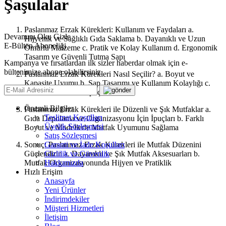
Şaşulalar
Paslanmaz Erzak Kürekleri: Kullanım ve Faydaları a.
Devamını Oku
Gizle
Hijyenik ve Sağlıklı Gıda Saklama b. Dayanıklı ve Uzun
E-Bülten Aboneliği
Ömürlü Malzeme c. Pratik ve Kolay Kullanım d. Ergonomik
Tasarım ve Güvenli Tutma Sapı
Kampanya ve fırsatlardan ilk sizler haberdar olmak için e-
bültenimize abone olabilirsiniz.
Paslanmaz Erzak Kürekleri Nasıl Seçilir? a. Boyut ve
Kapasite Uyumu b. Sap Tasarımı ve Kullanım Kolaylığı c.
Temizlik ve Bakım İpuçları
Önemli Bilgiler
Paslanmaz Erzak Kürekleri ile Düzenli ve Şık Mutfaklar a.
Teslimat Koşulları
Gıda Depolama ve Organizasyonu İçin İpuçları b. Farklı
Üyelik Sözleşmesi
Boyut ve Modellerle Mutfak Uyumunu Sağlama
Satış Sözleşmesi
Sonuç: Paslanmaz Erzak Kürekleri ile Mutfak Düzenini
Garanti ve İade Koşulları
Güçlendirin a. Dayanıklı ve Şık Mutfak Aksesuarları b.
Gizlilik ve Güvenlik
Mutfak Organizasyonunda Hijyen ve Pratiklik
Hakkımızda
Hızlı Erişim
Anasayfa
Yeni Ürünler
İndirimdekiler
Müşteri Hizmetleri
İletişim