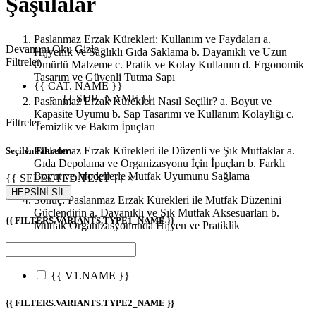
Şaşulalar
Paslanmaz Erzak Kürekleri: Kullanım ve Faydaları a.
Devamını Oku
Gizle
Hijyenik ve Sağlıklı Gıda Saklama b. Dayanıklı ve Uzun
Filtreler
Ömürlü Malzeme c. Pratik ve Kolay Kullanım d. Ergonomik
Tasarım ve Güvenli Tutma Sapı
{{ CAT. NAME }}
{{ SUB. NAME }}
Paslanmaz Erzak Kürekleri Nasıl Seçilir? a. Boyut ve
Kapasite Uyumu b. Sap Tasarımı ve Kullanım Kolaylığı c.
Filtreler
Temizlik ve Bakım İpuçları
Paslanmaz Erzak Kürekleri ile Düzenli ve Şık Mutfaklar a.
Seçilen Filtreler
Gıda Depolama ve Organizasyonu İçin İpuçları b. Farklı
Boyut ve Modellerle Mutfak Uyumunu Sağlama
{{ SELECTED.TEXT }} ×
HEPSİNİ SİL
Sonuç: Paslanmaz Erzak Kürekleri ile Mutfak Düzenini
Güçlendirin a. Dayanıklı ve Şık Mutfak Aksesuarları b.
{{ FILTERS.VARIANTS.TYPE1_NAME }}
Mutfak Organizasyonunda Hijyen ve Pratiklik
{{ V1.NAME }}
{{ FILTERS.VARIANTS.TYPE2_NAME }}