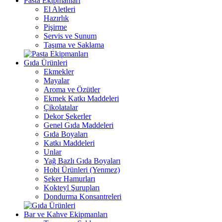
Pasta Ekipmanları
El Aletleri
Hazırlık
Pişirme
Servis ve Sunum
Taşıma ve Saklama
Gıda Ürünleri
Ekmekler
Mayalar
Aroma ve Özütler
Ekmek Katkı Maddeleri
Çikolatalar
Dekor Şekerler
Genel Gıda Maddeleri
Gıda Boyaları
Katkı Maddeleri
Unlar
Yağ Bazlı Gıda Boyaları
Hobi Ürünleri (Yenmez)
Şeker Hamurları
Kokteyl Şurupları
Dondurma Konsantreleri
Bar ve Kahve Ekipmanları