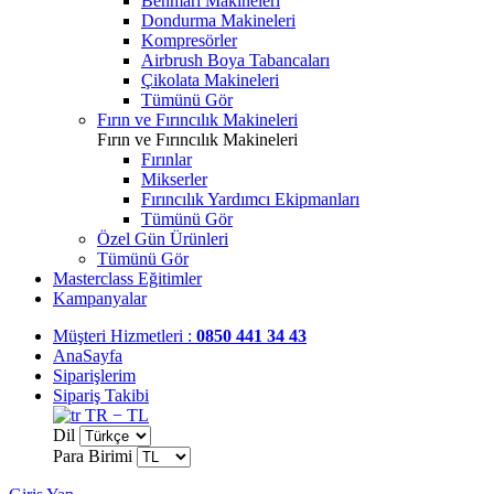
Benmari Makineleri
Dondurma Makineleri
Kompresörler
Airbrush Boya Tabancaları
Çikolata Makineleri
Tümünü Gör
Fırın ve Fırıncılık Makineleri
Fırın ve Fırıncılık Makineleri
Fırınlar
Mikserler
Fırıncılık Yardımcı Ekipmanları
Tümünü Gör
Özel Gün Ürünleri
Tümünü Gör
Masterclass Eğitimler
Kampanyalar
Müşteri Hizmetleri :
0850 441 34 43
AnaSayfa
Siparişlerim
Sipariş Takibi
TR − TL
Dil
Para Birimi