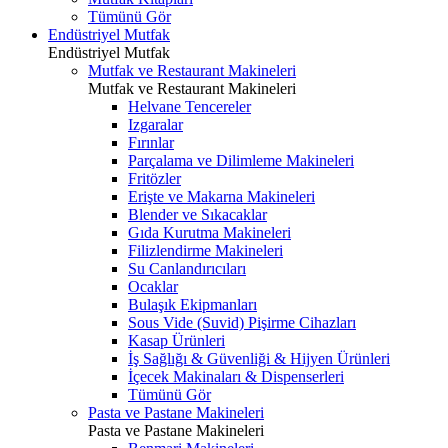
Tümünü Gör
Endüstriyel Mutfak
Endüstriyel Mutfak
Mutfak ve Restaurant Makineleri
Mutfak ve Restaurant Makineleri
Helvane Tencereler
Izgaralar
Fırınlar
Parçalama ve Dilimleme Makineleri
Fritözler
Erişte ve Makarna Makineleri
Blender ve Sıkacaklar
Gıda Kurutma Makineleri
Filizlendirme Makineleri
Su Canlandırıcıları
Ocaklar
Bulaşık Ekipmanları
Sous Vide (Suvid) Pişirme Cihazları
Kasap Ürünleri
İş Sağlığı & Güvenliği & Hijyen Ürünleri
İçecek Makinaları & Dispenserleri
Tümünü Gör
Pasta ve Pastane Makineleri
Pasta ve Pastane Makineleri