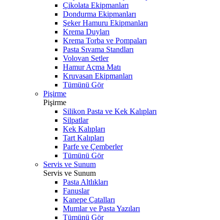
Çikolata Ekipmanları
Dondurma Ekipmanları
Şeker Hamuru Ekipmanları
Krema Duyları
Krema Torba ve Pompaları
Pasta Sıvama Standları
Volovan Setler
Hamur Açma Matı
Kruvasan Ekipmanları
Tümünü Gör
Pişirme
Pişirme
Silikon Pasta ve Kek Kalıpları
Silpatlar
Kek Kalıpları
Tart Kalıpları
Parfe ve Çemberler
Tümünü Gör
Servis ve Sunum
Servis ve Sunum
Pasta Altlıkları
Fanuslar
Kanepe Çatalları
Mumlar ve Pasta Yazıları
Tümünü Gör