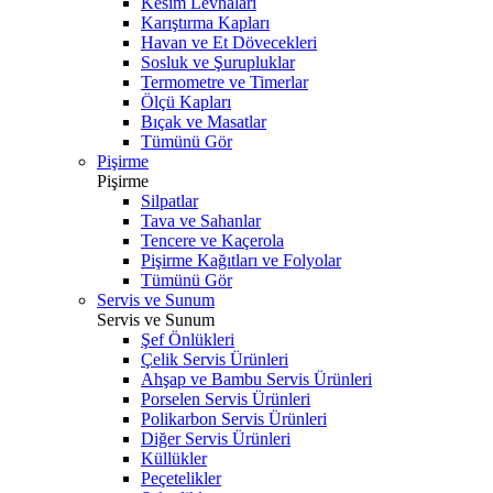
Kesim Levhaları
Karıştırma Kapları
Havan ve Et Dövecekleri
Sosluk ve Şurupluklar
Termometre ve Timerlar
Ölçü Kapları
Bıçak ve Masatlar
Tümünü Gör
Pişirme
Pişirme
Silpatlar
Tava ve Sahanlar
Tencere ve Kaçerola
Pişirme Kağıtları ve Folyolar
Tümünü Gör
Servis ve Sunum
Servis ve Sunum
Şef Önlükleri
Çelik Servis Ürünleri
Ahşap ve Bambu Servis Ürünleri
Porselen Servis Ürünleri
Polikarbon Servis Ürünleri
Diğer Servis Ürünleri
Küllükler
Peçetelikler