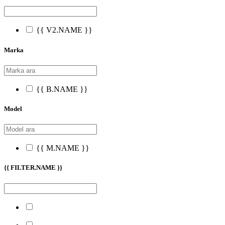
{{ V2.NAME }}
Marka
{{ B.NAME }}
Model
{{ M.NAME }}
{{ FILTER.NAME }}