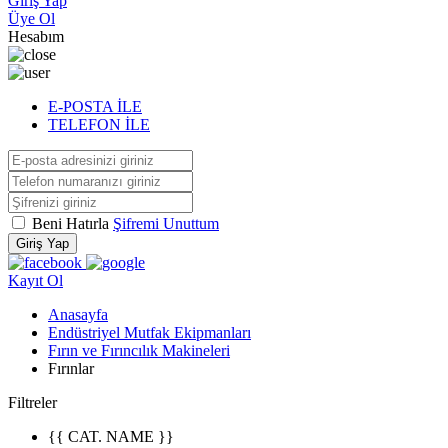
Giriş Yap
Üye Ol
Hesabım
E-POSTA İLE
TELEFON İLE
Beni Hatırla
Şifremi Unuttum
Giriş Yap
Kayıt Ol
Anasayfa
Endüstriyel Mutfak Ekipmanları
Fırın ve Fırıncılık Makineleri
Fırınlar
Filtreler
{{ CAT. NAME }}