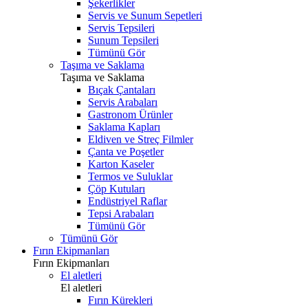
Şekerlikler
Servis ve Sunum Sepetleri
Servis Tepsileri
Sunum Tepsileri
Tümünü Gör
Taşıma ve Saklama
Taşıma ve Saklama
Bıçak Çantaları
Servis Arabaları
Gastronom Ürünler
Saklama Kapları
Eldiven ve Streç Filmler
Çanta ve Poşetler
Karton Kaseler
Termos ve Suluklar
Çöp Kutuları
Endüstriyel Raflar
Tepsi Arabaları
Tümünü Gör
Tümünü Gör
Fırın Ekipmanları
Fırın Ekipmanları
El aletleri
El aletleri
Fırın Kürekleri