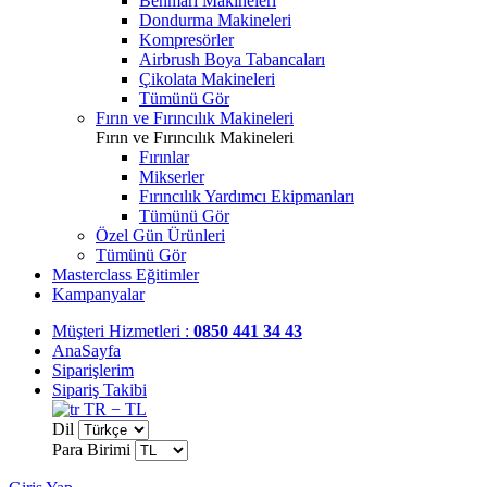
Benmari Makineleri
Dondurma Makineleri
Kompresörler
Airbrush Boya Tabancaları
Çikolata Makineleri
Tümünü Gör
Fırın ve Fırıncılık Makineleri
Fırın ve Fırıncılık Makineleri
Fırınlar
Mikserler
Fırıncılık Yardımcı Ekipmanları
Tümünü Gör
Özel Gün Ürünleri
Tümünü Gör
Masterclass Eğitimler
Kampanyalar
Müşteri Hizmetleri :
0850 441 34 43
AnaSayfa
Siparişlerim
Sipariş Takibi
TR − TL
Dil
Para Birimi