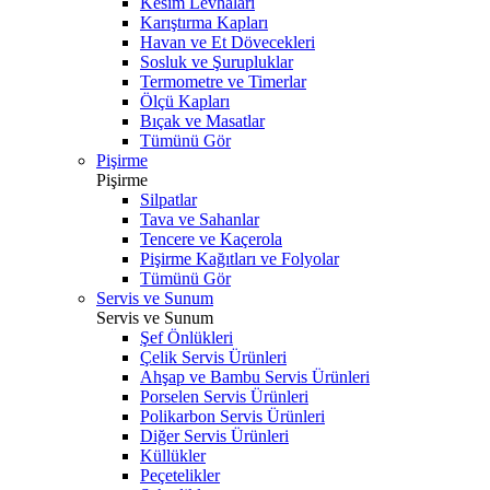
Kesim Levhaları
Karıştırma Kapları
Havan ve Et Dövecekleri
Sosluk ve Şurupluklar
Termometre ve Timerlar
Ölçü Kapları
Bıçak ve Masatlar
Tümünü Gör
Pişirme
Pişirme
Silpatlar
Tava ve Sahanlar
Tencere ve Kaçerola
Pişirme Kağıtları ve Folyolar
Tümünü Gör
Servis ve Sunum
Servis ve Sunum
Şef Önlükleri
Çelik Servis Ürünleri
Ahşap ve Bambu Servis Ürünleri
Porselen Servis Ürünleri
Polikarbon Servis Ürünleri
Diğer Servis Ürünleri
Küllükler
Peçetelikler