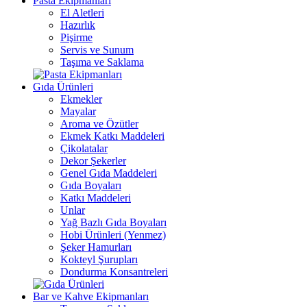
Pasta Ekipmanları
El Aletleri
Hazırlık
Pişirme
Servis ve Sunum
Taşıma ve Saklama
Gıda Ürünleri
Ekmekler
Mayalar
Aroma ve Özütler
Ekmek Katkı Maddeleri
Çikolatalar
Dekor Şekerler
Genel Gıda Maddeleri
Gıda Boyaları
Katkı Maddeleri
Unlar
Yağ Bazlı Gıda Boyaları
Hobi Ürünleri (Yenmez)
Şeker Hamurları
Kokteyl Şurupları
Dondurma Konsantreleri
Bar ve Kahve Ekipmanları