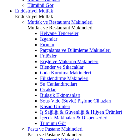
Tümünü Gör
Endüstriyel Mutfak
Endüstriyel Mutfak
Mutfak ve Restaurant Makineleri
Mutfak ve Restaurant Makineleri
Helvane Tencereler
Izgaralar
Fırınlar
Parçalama ve Dilimleme Makineleri
Fritözler
Erişte ve Makarna Makineleri
Blender ve Sıkacaklar
Gıda Kurutma Makineleri
Filizlendirme Makineleri
Su Canlandırıcıları
Ocaklar
Bulaşık Ekipmanları
Sous Vide (Suvid) Pişirme Cihazları
Kasap Ürünleri
İş Sağlığı & Güvenliği & Hijyen Ürünleri
İçecek Makinaları & Dispenserleri
Tümünü Gör
Pasta ve Pastane Makineleri
Pasta ve Pastane Makineleri