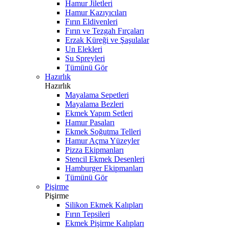
Hamur Jiletleri
Hamur Kazıyıcıları
Fırın Eldivenleri
Fırın ve Tezgah Fırçaları
Erzak Küreği ve Şaşulalar
Un Elekleri
Su Spreyleri
Tümünü Gör
Hazırlık
Hazırlık
Mayalama Sepetleri
Mayalama Bezleri
Ekmek Yapım Setleri
Hamur Pasaları
Ekmek Soğutma Telleri
Hamur Açma Yüzeyler
Pizza Ekipmanları
Stencil Ekmek Desenleri
Hamburger Ekipmanları
Tümünü Gör
Pişirme
Pişirme
Silikon Ekmek Kalıpları
Fırın Tepsileri
Ekmek Pişirme Kalıpları