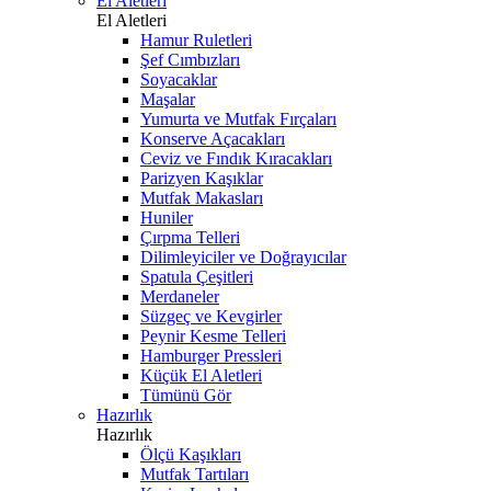
El Aletleri
El Aletleri
Hamur Ruletleri
Şef Cımbızları
Soyacaklar
Maşalar
Yumurta ve Mutfak Fırçaları
Konserve Açacakları
Ceviz ve Fındık Kıracakları
Parizyen Kaşıklar
Mutfak Makasları
Huniler
Çırpma Telleri
Dilimleyiciler ve Doğrayıcılar
Spatula Çeşitleri
Merdaneler
Süzgeç ve Kevgirler
Peynir Kesme Telleri
Hamburger Pressleri
Küçük El Aletleri
Tümünü Gör
Hazırlık
Hazırlık
Ölçü Kaşıkları
Mutfak Tartıları