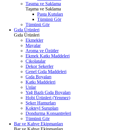
Taşıma ve Saklama
Taşıma ve Saklama
Pasta Kutuları
Tümünü Gör
Tümünü Gör
Gıda Ürünleri
Gıda Ürünleri
Ekmekler
Mayalar
Aroma ve Özütler
Ekmek Katkı Maddeleri
Çikolatalar
Dekor Şekerler
Genel Gıda Maddeleri
Gıda Boyaları
Katkı Maddeleri
Unlar
Yağ Bazlı Gıda Boyaları
Hobi Ürünleri (Yenmez)
Şeker Hamurları
Kokteyl Şurupları
Dondurma Konsantreleri
Tümünü Gör
Bar ve Kahve Ekipmanları
Bar ve Kahve Ekipmanları