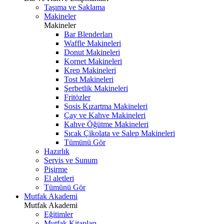
Taşıma ve Saklama
Makineler
Makineler
Bar Blenderları
Waffle Makineleri
Donut Makineleri
Kornet Makineleri
Krep Makineleri
Tost Makineleri
Şerbetlik Makineleri
Fritözler
Sosis Kızartma Makineleri
Çay ve Kahve Makineleri
Kahve Öğütme Makineleri
Sıcak Çikolata ve Salep Makineleri
Tümünü Gör
Hazırlık
Servis ve Sunum
Pişirme
El aletleri
Tümünü Gör
Mutfak Akademi
Mutfak Akademi
Eğitimler
Mutfak Kitapları