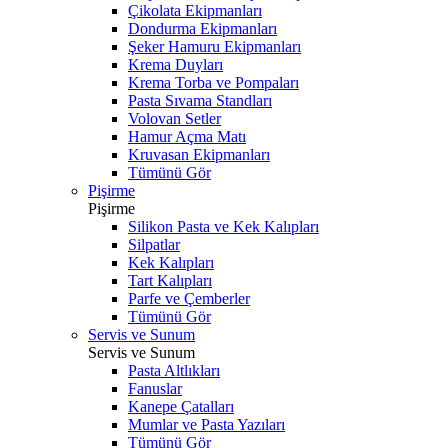
Çikolata Ekipmanları
Dondurma Ekipmanları
Şeker Hamuru Ekipmanları
Krema Duyları
Krema Torba ve Pompaları
Pasta Sıvama Standları
Volovan Setler
Hamur Açma Matı
Kruvasan Ekipmanları
Tümünü Gör
Pişirme
Pişirme
Silikon Pasta ve Kek Kalıpları
Silpatlar
Kek Kalıpları
Tart Kalıpları
Parfe ve Çemberler
Tümünü Gör
Servis ve Sunum
Servis ve Sunum
Pasta Altlıkları
Fanuslar
Kanepe Çatalları
Mumlar ve Pasta Yazıları
Tümünü Gör