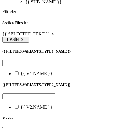
{{ SUB. NAME }}
Filtreler
Seçilen Filtreler
{{ SELECTED.TEXT }} ×
HEPSİNİ SİL
{{ FILTERS.VARIANTS.TYPE1_NAME }}
{{ V1.NAME }}
{{ FILTERS.VARIANTS.TYPE2_NAME }}
{{ V2.NAME }}
Marka