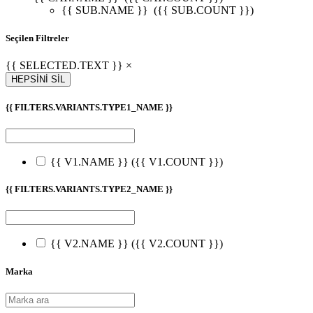
{{ SUB.NAME }}
({{ SUB.COUNT }})
Seçilen Filtreler
{{ SELECTED.TEXT }} ×
HEPSİNİ SİL
{{ FILTERS.VARIANTS.TYPE1_NAME }}
{{ V1.NAME }}
({{ V1.COUNT }})
{{ FILTERS.VARIANTS.TYPE2_NAME }}
{{ V2.NAME }}
({{ V2.COUNT }})
Marka