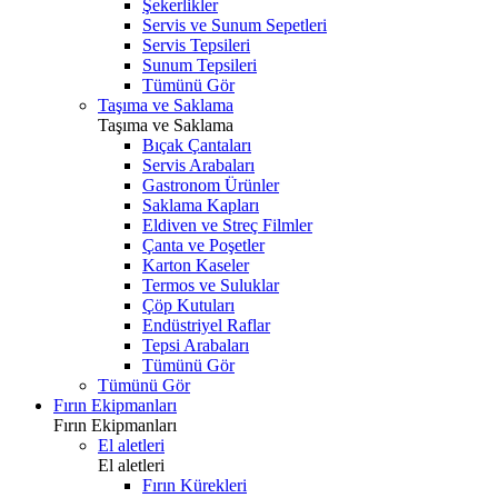
Şekerlikler
Servis ve Sunum Sepetleri
Servis Tepsileri
Sunum Tepsileri
Tümünü Gör
Taşıma ve Saklama
Taşıma ve Saklama
Bıçak Çantaları
Servis Arabaları
Gastronom Ürünler
Saklama Kapları
Eldiven ve Streç Filmler
Çanta ve Poşetler
Karton Kaseler
Termos ve Suluklar
Çöp Kutuları
Endüstriyel Raflar
Tepsi Arabaları
Tümünü Gör
Tümünü Gör
Fırın Ekipmanları
Fırın Ekipmanları
El aletleri
El aletleri
Fırın Kürekleri