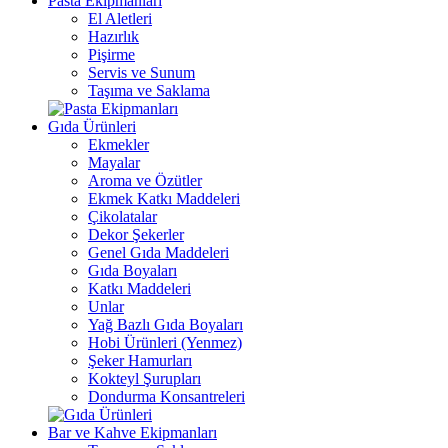
Pasta Ekipmanları
El Aletleri
Hazırlık
Pişirme
Servis ve Sunum
Taşıma ve Saklama
Gıda Ürünleri
Ekmekler
Mayalar
Aroma ve Özütler
Ekmek Katkı Maddeleri
Çikolatalar
Dekor Şekerler
Genel Gıda Maddeleri
Gıda Boyaları
Katkı Maddeleri
Unlar
Yağ Bazlı Gıda Boyaları
Hobi Ürünleri (Yenmez)
Şeker Hamurları
Kokteyl Şurupları
Dondurma Konsantreleri
Bar ve Kahve Ekipmanları