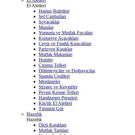
El Aletleri
El Aletleri
Hamur Ruletleri
Şef Cımbızları
Soyacaklar
Maşalar
Yumurta ve Mutfak Fırçaları
Konserve Açacakları
Ceviz ve Fındık Kıracakları
Parizyen Kaşıklar
Mutfak Makasları
Huniler
Çırpma Telleri
Dilimleyiciler ve Doğrayıcılar
Spatula Çeşitleri
Merdaneler
Süzgeç ve Kevgirler
Peynir Kesme Telleri
Hamburger Pressleri
Küçük El Aletleri
Tümünü Gör
Hazırlık
Hazırlık
Ölçü Kaşıkları
Mutfak Tartıları