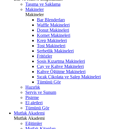
Taşıma ve Saklama
Makineler
Makineler
Bar Blenderları
Waffle Makineleri
Donut Makineleri
Kornet Makineleri
Krep Makineleri
Tost Makineleri
Şerbetlik Makineleri
Fritözler
Sosis Kızartma Makineleri
Çay ve Kahve Makineleri
Kahve Öğütme Makineleri
Sıcak Çikolata ve Salep Makineleri
Tümünü Gör
Hazırlık
Servis ve Sunum
Pişirme
El aletleri
Tümünü Gör
Mutfak Akademi
Mutfak Akademi
Eğitimler
Mutfak Kitapları