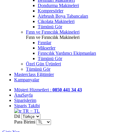
Benmari Makineleri
Dondurma Makineleri
Kompresörler
Airbrush Boya Tabancaları
Çikolata Makineleri
Tümünü Gör
Fırın ve Fırıncılık Makineleri
Fırın ve Fırıncılık Makineleri
Fırınlar
Mikserler
Fırıncılık Yardımcı Ekipmanları
Tümünü Gör
Özel Gün Ürünleri
Tümünü Gör
Masterclass Eğitimler
Kampanyalar
Müşteri Hizmetleri :
0850 441 34 43
AnaSayfa
Siparişlerim
Sipariş Takibi
TR − TL
Dil
Para Birimi