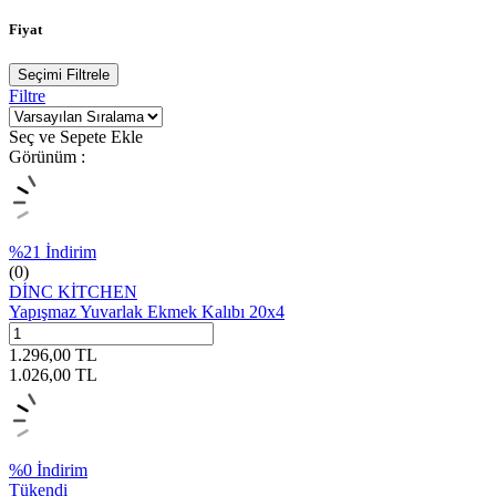
Fiyat
Seçimi Filtrele
Filtre
Seç ve Sepete Ekle
Görünüm :
%
21
İndirim
(0)
DİNC KİTCHEN
Yapışmaz Yuvarlak Ekmek Kalıbı 20x4
1.296,00
TL
1.026,00
TL
%
0
İndirim
Tükendi