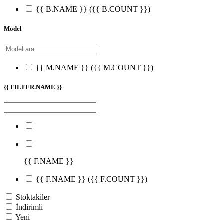
{{ B.NAME }}
({{ B.COUNT }})
Model
{{ M.NAME }}
({{ M.COUNT }})
{{ FILTER.NAME }}
{{ F.NAME }}
{{ F.NAME }}
({{ F.COUNT }})
Stoktakiler
İndirimli
Yeni