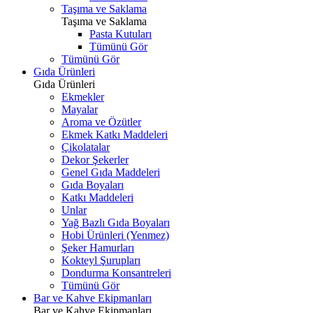
Taşıma ve Saklama
Taşıma ve Saklama
Pasta Kutuları
Tümünü Gör
Tümünü Gör
Gıda Ürünleri
Gıda Ürünleri
Ekmekler
Mayalar
Aroma ve Özütler
Ekmek Katkı Maddeleri
Çikolatalar
Dekor Şekerler
Genel Gıda Maddeleri
Gıda Boyaları
Katkı Maddeleri
Unlar
Yağ Bazlı Gıda Boyaları
Hobi Ürünleri (Yenmez)
Şeker Hamurları
Kokteyl Şurupları
Dondurma Konsantreleri
Tümünü Gör
Bar ve Kahve Ekipmanları
Bar ve Kahve Ekipmanları