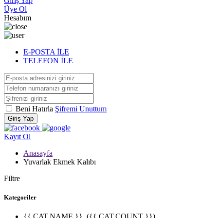
Giriş Yap
Üye Ol
Hesabım
E-POSTA İLE
TELEFON İLE
Beni Hatırla
Şifremi Unuttum
Giriş Yap
Kayıt Ol
Anasayfa
Yuvarlak Ekmek Kalıbı
Filtre
Kategoriler
{{ CAT.NAME }}
({{ CAT.COUNT }})