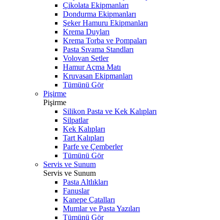
Çikolata Ekipmanları
Dondurma Ekipmanları
Şeker Hamuru Ekipmanları
Krema Duyları
Krema Torba ve Pompaları
Pasta Sıvama Standları
Volovan Setler
Hamur Açma Matı
Kruvasan Ekipmanları
Tümünü Gör
Pişirme
Pişirme
Silikon Pasta ve Kek Kalıpları
Silpatlar
Kek Kalıpları
Tart Kalıpları
Parfe ve Çemberler
Tümünü Gör
Servis ve Sunum
Servis ve Sunum
Pasta Altlıkları
Fanuslar
Kanepe Çatalları
Mumlar ve Pasta Yazıları
Tümünü Gör