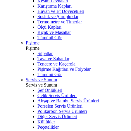
Kesim Levhaları
Karıştırma Kapları
Havan ve Et Dövecekleri
Sosluk ve Şurupluklar
Termometre ve Timerlar
Ölçü Kapları
Bıçak ve Masatlar
Tümünü Gör
Pişirme
Pişirme
Silpatlar
Tava ve Sahanlar
Tencere ve Kaçerola
Pişirme Kağıtları ve Folyolar
Tümünü Gör
Servis ve Sunum
Servis ve Sunum
Şef Önlükleri
Çelik Servis Ürünleri
Ahşap ve Bambu Servis Ürünleri
Porselen Servis Ürünleri
Polikarbon Servis Ürünleri
Diğer Servis Ürünleri
Küllükler
Peçetelikler