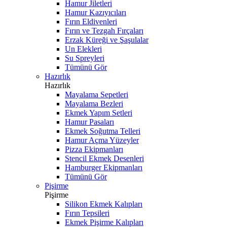
Hamur Jiletleri
Hamur Kazıyıcıları
Fırın Eldivenleri
Fırın ve Tezgah Fırçaları
Erzak Küreği ve Şaşulalar
Un Elekleri
Su Spreyleri
Tümünü Gör
Hazırlık
Hazırlık
Mayalama Sepetleri
Mayalama Bezleri
Ekmek Yapım Setleri
Hamur Pasaları
Ekmek Soğutma Telleri
Hamur Açma Yüzeyler
Pizza Ekipmanları
Stencil Ekmek Desenleri
Hamburger Ekipmanları
Tümünü Gör
Pişirme
Pişirme
Silikon Ekmek Kalıpları
Fırın Tepsileri
Ekmek Pişirme Kalıpları