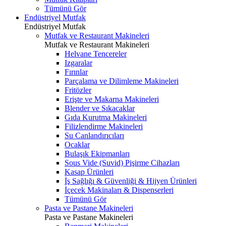
Tümünü Gör
Endüstriyel Mutfak
Endüstriyel Mutfak
Mutfak ve Restaurant Makineleri
Mutfak ve Restaurant Makineleri
Helvane Tencereler
Izgaralar
Fırınlar
Parçalama ve Dilimleme Makineleri
Fritözler
Erişte ve Makarna Makineleri
Blender ve Sıkacaklar
Gıda Kurutma Makineleri
Filizlendirme Makineleri
Su Canlandırıcıları
Ocaklar
Bulaşık Ekipmanları
Sous Vide (Suvid) Pişirme Cihazları
Kasap Ürünleri
İş Sağlığı & Güvenliği & Hijyen Ürünleri
İçecek Makinaları & Dispenserleri
Tümünü Gör
Pasta ve Pastane Makineleri
Pasta ve Pastane Makineleri