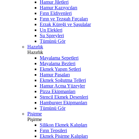
Hamur Jiletleri
Hamur Kazıyıcıları
Fırın Eldivenleri
Fırın ve Tezgah Fırçaları
Erzak Küreği ve Şaşulalar
Un Elekleri
Su Spreyleri
Tümünü Gör
Hazırlık
Hazırlık
Mayalama Sepetleri
Mayalama Bezleri
Ekmek Yapım Setleri
Hamur Pasaları
Ekmek Soğutma Telleri
Hamur Açma Yüzeyler
Pizza Ekipmanları
Stencil Ekmek Desenleri
Hamburger Ekipmanları
Tümünü Gör
Pişirme
Pişirme
Silikon Ekmek Kalıpları
Fırın Tepsileri
Ekmek Pişirme Kalıpları