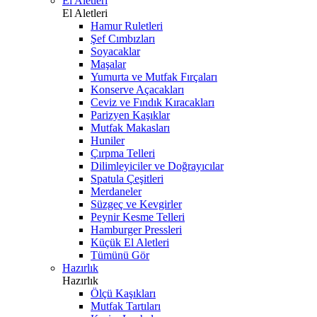
El Aletleri
El Aletleri
Hamur Ruletleri
Şef Cımbızları
Soyacaklar
Maşalar
Yumurta ve Mutfak Fırçaları
Konserve Açacakları
Ceviz ve Fındık Kıracakları
Parizyen Kaşıklar
Mutfak Makasları
Huniler
Çırpma Telleri
Dilimleyiciler ve Doğrayıcılar
Spatula Çeşitleri
Merdaneler
Süzgeç ve Kevgirler
Peynir Kesme Telleri
Hamburger Pressleri
Küçük El Aletleri
Tümünü Gör
Hazırlık
Hazırlık
Ölçü Kaşıkları
Mutfak Tartıları