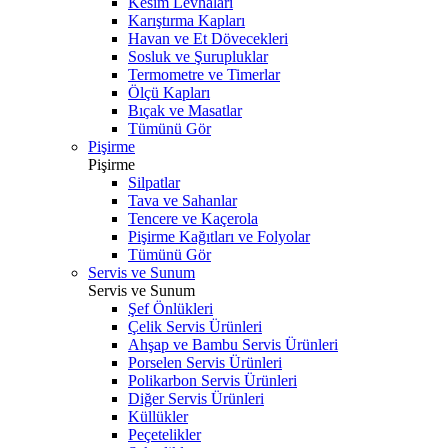
Kesim Levhaları
Karıştırma Kapları
Havan ve Et Dövecekleri
Sosluk ve Şurupluklar
Termometre ve Timerlar
Ölçü Kapları
Bıçak ve Masatlar
Tümünü Gör
Pişirme
Pişirme
Silpatlar
Tava ve Sahanlar
Tencere ve Kaçerola
Pişirme Kağıtları ve Folyolar
Tümünü Gör
Servis ve Sunum
Servis ve Sunum
Şef Önlükleri
Çelik Servis Ürünleri
Ahşap ve Bambu Servis Ürünleri
Porselen Servis Ürünleri
Polikarbon Servis Ürünleri
Diğer Servis Ürünleri
Küllükler
Peçetelikler