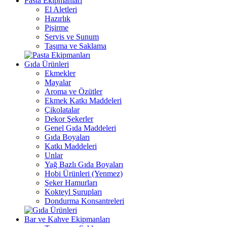
Pasta Ekipmanları
El Aletleri
Hazırlık
Pişirme
Servis ve Sunum
Taşıma ve Saklama
Gıda Ürünleri
Ekmekler
Mayalar
Aroma ve Özütler
Ekmek Katkı Maddeleri
Çikolatalar
Dekor Şekerler
Genel Gıda Maddeleri
Gıda Boyaları
Katkı Maddeleri
Unlar
Yağ Bazlı Gıda Boyaları
Hobi Ürünleri (Yenmez)
Şeker Hamurları
Kokteyl Şurupları
Dondurma Konsantreleri
Bar ve Kahve Ekipmanları