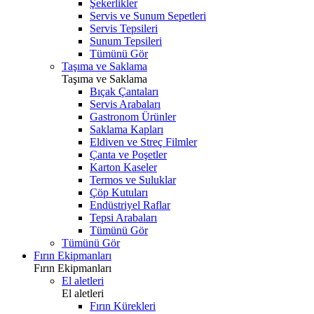
Şekerlikler
Servis ve Sunum Sepetleri
Servis Tepsileri
Sunum Tepsileri
Tümünü Gör
Taşıma ve Saklama
Taşıma ve Saklama
Bıçak Çantaları
Servis Arabaları
Gastronom Ürünler
Saklama Kapları
Eldiven ve Streç Filmler
Çanta ve Poşetler
Karton Kaseler
Termos ve Suluklar
Çöp Kutuları
Endüstriyel Raflar
Tepsi Arabaları
Tümünü Gör
Tümünü Gör
Fırın Ekipmanları
Fırın Ekipmanları
El aletleri
El aletleri
Fırın Kürekleri