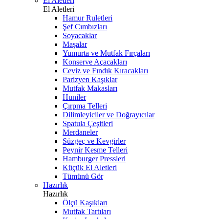
El Aletleri
El Aletleri
Hamur Ruletleri
Şef Cımbızları
Soyacaklar
Maşalar
Yumurta ve Mutfak Fırçaları
Konserve Açacakları
Ceviz ve Fındık Kıracakları
Parizyen Kaşıklar
Mutfak Makasları
Huniler
Çırpma Telleri
Dilimleyiciler ve Doğrayıcılar
Spatula Çeşitleri
Merdaneler
Süzgeç ve Kevgirler
Peynir Kesme Telleri
Hamburger Pressleri
Küçük El Aletleri
Tümünü Gör
Hazırlık
Hazırlık
Ölçü Kaşıkları
Mutfak Tartıları