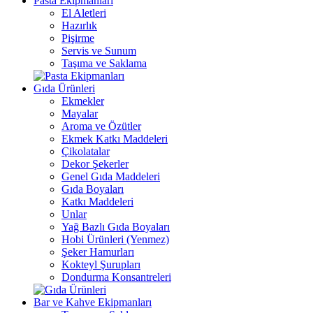
Pasta Ekipmanları
El Aletleri
Hazırlık
Pişirme
Servis ve Sunum
Taşıma ve Saklama
Gıda Ürünleri
Ekmekler
Mayalar
Aroma ve Özütler
Ekmek Katkı Maddeleri
Çikolatalar
Dekor Şekerler
Genel Gıda Maddeleri
Gıda Boyaları
Katkı Maddeleri
Unlar
Yağ Bazlı Gıda Boyaları
Hobi Ürünleri (Yenmez)
Şeker Hamurları
Kokteyl Şurupları
Dondurma Konsantreleri
Bar ve Kahve Ekipmanları