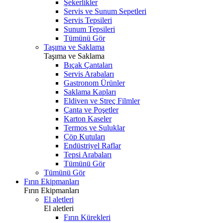
Şekerlikler
Servis ve Sunum Sepetleri
Servis Tepsileri
Sunum Tepsileri
Tümünü Gör
Taşıma ve Saklama
Taşıma ve Saklama
Bıçak Çantaları
Servis Arabaları
Gastronom Ürünler
Saklama Kapları
Eldiven ve Streç Filmler
Çanta ve Poşetler
Karton Kaseler
Termos ve Suluklar
Çöp Kutuları
Endüstriyel Raflar
Tepsi Arabaları
Tümünü Gör
Tümünü Gör
Fırın Ekipmanları
Fırın Ekipmanları
El aletleri
El aletleri
Fırın Kürekleri