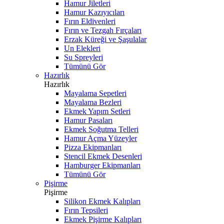
Hamur Jiletleri
Hamur Kazıyıcıları
Fırın Eldivenleri
Fırın ve Tezgah Fırçaları
Erzak Küreği ve Şaşulalar
Un Elekleri
Su Spreyleri
Tümünü Gör
Hazırlık
Hazırlık
Mayalama Sepetleri
Mayalama Bezleri
Ekmek Yapım Setleri
Hamur Pasaları
Ekmek Soğutma Telleri
Hamur Açma Yüzeyler
Pizza Ekipmanları
Stencil Ekmek Desenleri
Hamburger Ekipmanları
Tümünü Gör
Pişirme
Pişirme
Silikon Ekmek Kalıpları
Fırın Tepsileri
Ekmek Pişirme Kalıpları