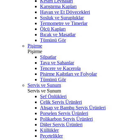
Kesim Levhaları
Karıştırma Kapları
Havan ve Et Dövecekleri
Sosluk ve Şurupluklar
Termometre ve Timerlar
Ölçü Kapları
Bıçak ve Masatlar
Tümünü Gör
Pişirme
Pişirme
Silpatlar
Tava ve Sahanlar
Tencere ve Kaçerola
Pişirme Kağıtları ve Folyolar
Tümünü Gör
Servis ve Sunum
Servis ve Sunum
Şef Önlükleri
Çelik Servis Ürünleri
Ahşap ve Bambu Servis Ürünleri
Porselen Servis Ürünleri
Polikarbon Servis Ürünleri
Diğer Servis Ürünleri
Küllükler
Peçetelikler