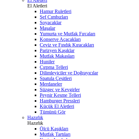
El Aletleri
El Aletleri
Hamur Ruletleri
Şef Cımbızları
Soyacaklar
Maşalar
Yumurta ve Mutfak Fırçaları
Konserve Açacakları
Ceviz ve Fındık Kıracakları
Parizyen Kaşıklar
Mutfak Makasları
Huniler
Çırpma Telleri
Dilimleyiciler ve Doğrayıcılar
Spatula Çeşitleri
Merdaneler
Süzgeç ve Kevgirler
Peynir Kesme Telleri
Hamburger Pressleri
Küçük El Aletleri
Tümünü Gör
Hazırlık
Hazırlık
Ölçü Kaşıkları
Mutfak Tartıları