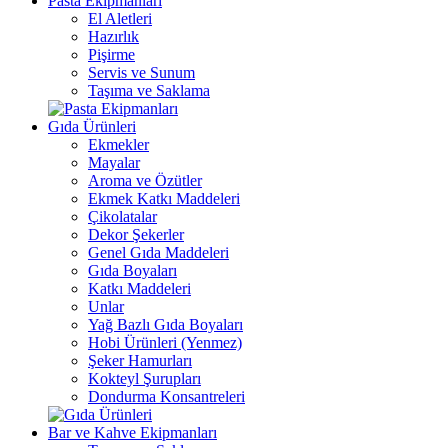
Pasta Ekipmanları
El Aletleri
Hazırlık
Pişirme
Servis ve Sunum
Taşıma ve Saklama
Gıda Ürünleri
Ekmekler
Mayalar
Aroma ve Özütler
Ekmek Katkı Maddeleri
Çikolatalar
Dekor Şekerler
Genel Gıda Maddeleri
Gıda Boyaları
Katkı Maddeleri
Unlar
Yağ Bazlı Gıda Boyaları
Hobi Ürünleri (Yenmez)
Şeker Hamurları
Kokteyl Şurupları
Dondurma Konsantreleri
Bar ve Kahve Ekipmanları