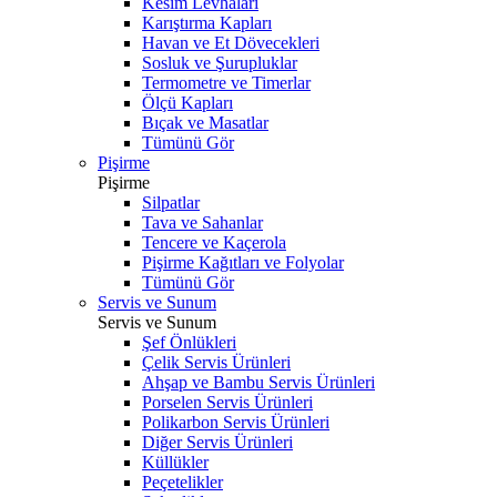
Kesim Levhaları
Karıştırma Kapları
Havan ve Et Dövecekleri
Sosluk ve Şurupluklar
Termometre ve Timerlar
Ölçü Kapları
Bıçak ve Masatlar
Tümünü Gör
Pişirme
Pişirme
Silpatlar
Tava ve Sahanlar
Tencere ve Kaçerola
Pişirme Kağıtları ve Folyolar
Tümünü Gör
Servis ve Sunum
Servis ve Sunum
Şef Önlükleri
Çelik Servis Ürünleri
Ahşap ve Bambu Servis Ürünleri
Porselen Servis Ürünleri
Polikarbon Servis Ürünleri
Diğer Servis Ürünleri
Küllükler
Peçetelikler