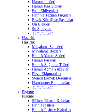
Hamur Jiletleri
Hamur Kazıyıcıları
Fırın Eldivenleri
Fırın ve Tezgah Fırçaları
Erzak Küreği ve Şaşulalar
Un Elekleri
Su Spreyleri
Tümünü Gör
Hazırlık
Hazırlık
Mayalama Sepetleri
Mayalama Bezleri
Ekmek Yapım Setleri
Hamur Pasaları
Ekmek Soğutma Telleri
Hamur Açma Yüzeyler
Pizza Ekipmanları
Stencil Ekmek Desenleri
Hamburger Ekipmanları
Tümünü Gör
Pişirme
Pişirme
Silikon Ekmek Kalıpları
Fırın Tepsileri
Ekmek Pişirme Kalıpları