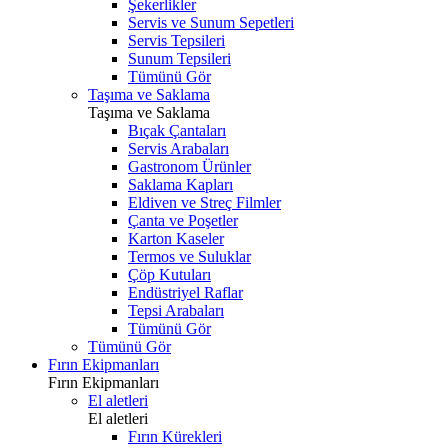
Şekerlikler
Servis ve Sunum Sepetleri
Servis Tepsileri
Sunum Tepsileri
Tümünü Gör
Taşıma ve Saklama
Taşıma ve Saklama
Bıçak Çantaları
Servis Arabaları
Gastronom Ürünler
Saklama Kapları
Eldiven ve Streç Filmler
Çanta ve Poşetler
Karton Kaseler
Termos ve Suluklar
Çöp Kutuları
Endüstriyel Raflar
Tepsi Arabaları
Tümünü Gör
Tümünü Gör
Fırın Ekipmanları
Fırın Ekipmanları
El aletleri
El aletleri
Fırın Kürekleri