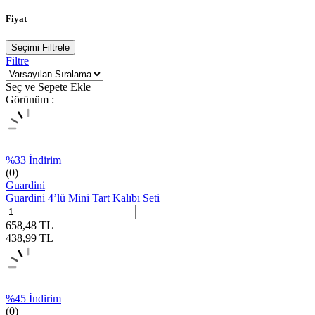
Fiyat
Seçimi Filtrele
Filtre
Seç ve Sepete Ekle
Görünüm :
%
33
İndirim
(0)
Guardini
Guardini 4’lü Mini Tart Kalıbı Seti
658,48
TL
438,99
TL
%
45
İndirim
(0)