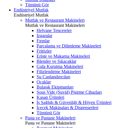
Tümünü Gör
Endüstriyel Mutfak
Endüstriyel Mutfak
Mutfak ve Restaurant Makineleri
Mutfak ve Restaurant Makineleri
Helvane Tencereler
Izgaralar
Fırınlar
Parçalama ve Dilimleme Makineleri
Fritözler
Erişte ve Makarna Makineleri
Blender ve Sıkacaklar
Gıda Kurutma Makineleri
Filizlendirme Makineleri
Su Canlandırıcıları
Ocaklar
Bulaşık Ekipmanları
Sous Vide (Suvid) Pişirme Cihazları
Kasap Ürünleri
İş Sağlığı & Güvenliği & Hijyen Ürünleri
İçecek Makinaları & Dispenserleri
Tümünü Gör
Pasta ve Pastane Makineleri
Pasta ve Pastane Makineleri