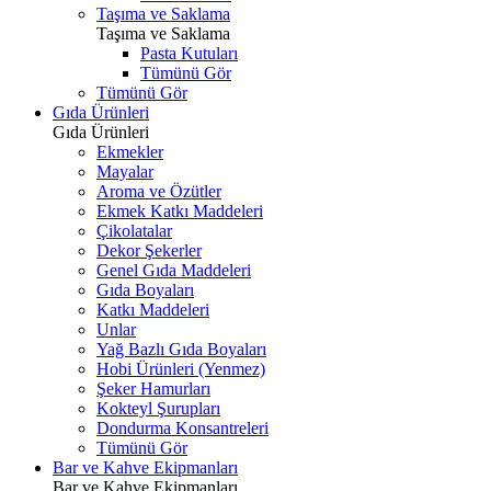
Taşıma ve Saklama
Taşıma ve Saklama
Pasta Kutuları
Tümünü Gör
Tümünü Gör
Gıda Ürünleri
Gıda Ürünleri
Ekmekler
Mayalar
Aroma ve Özütler
Ekmek Katkı Maddeleri
Çikolatalar
Dekor Şekerler
Genel Gıda Maddeleri
Gıda Boyaları
Katkı Maddeleri
Unlar
Yağ Bazlı Gıda Boyaları
Hobi Ürünleri (Yenmez)
Şeker Hamurları
Kokteyl Şurupları
Dondurma Konsantreleri
Tümünü Gör
Bar ve Kahve Ekipmanları
Bar ve Kahve Ekipmanları