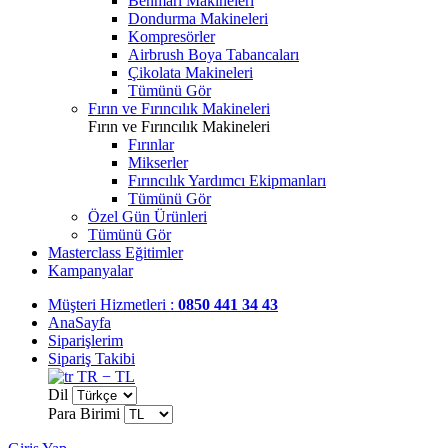
Benmari Makineleri
Dondurma Makineleri
Kompresörler
Airbrush Boya Tabancaları
Çikolata Makineleri
Tümünü Gör
Fırın ve Fırıncılık Makineleri
Fırın ve Fırıncılık Makineleri
Fırınlar
Mikserler
Fırıncılık Yardımcı Ekipmanları
Tümünü Gör
Özel Gün Ürünleri
Tümünü Gör
Masterclass Eğitimler
Kampanyalar
Müşteri Hizmetleri :
0850 441 34 43
AnaSayfa
Siparişlerim
Sipariş Takibi
TR − TL
Dil
Para Birimi