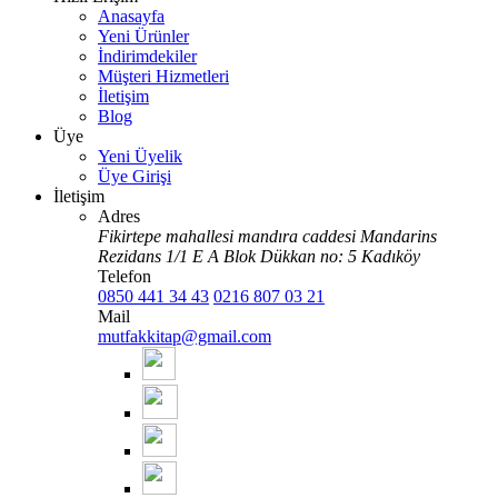
Anasayfa
Yeni Ürünler
İndirimdekiler
Müşteri Hizmetleri
İletişim
Blog
Üye
Yeni Üyelik
Üye Girişi
İletişim
Adres
Fikirtepe mahallesi mandıra caddesi Mandarins
Rezidans 1/1 E A Blok Dükkan no: 5 Kadıköy
Telefon
0850 441 34 43
0216 807 03 21
Mail
mutfakkitap@gmail.com