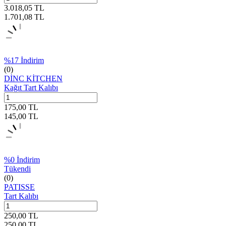
3.018,05
TL
1.701,08
TL
%
17
İndirim
(0)
DİNC KİTCHEN
Kağıt Tart Kalıbı
175,00
TL
145,00
TL
%
0
İndirim
Tükendi
(0)
PATISSE
Tart Kalıbı
250,00
TL
250,00
TL