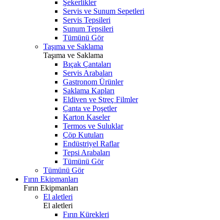
Şekerlikler
Servis ve Sunum Sepetleri
Servis Tepsileri
Sunum Tepsileri
Tümünü Gör
Taşıma ve Saklama
Taşıma ve Saklama
Bıçak Çantaları
Servis Arabaları
Gastronom Ürünler
Saklama Kapları
Eldiven ve Streç Filmler
Çanta ve Poşetler
Karton Kaseler
Termos ve Suluklar
Çöp Kutuları
Endüstriyel Raflar
Tepsi Arabaları
Tümünü Gör
Tümünü Gör
Fırın Ekipmanları
Fırın Ekipmanları
El aletleri
El aletleri
Fırın Kürekleri