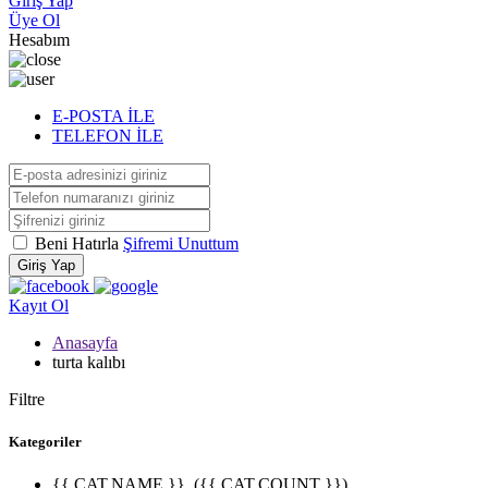
Giriş Yap
Üye Ol
Hesabım
E-POSTA İLE
TELEFON İLE
Beni Hatırla
Şifremi Unuttum
Giriş Yap
Kayıt Ol
Anasayfa
turta kalıbı
Filtre
Kategoriler
{{ CAT.NAME }}
({{ CAT.COUNT }})