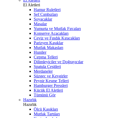
El Aletleri
El Aletleri
Hamur Ruletleri
Şef Cımbızları
Soyacaklar
Maşalar
Yumurta ve Mutfak Fırçaları
Konserve Açacakları
Ceviz ve Fındık Kıracakları
Parizyen Kaşıklar
Mutfak Makasları
Huniler
Çırpma Telleri
Dilimleyiciler ve Doğrayıcılar
Spatula Çeşitleri
Merdaneler
Süzgeç ve Kevgirler
Peynir Kesme Telleri
Hamburger Pressleri
Küçük El Aletleri
Tümünü Gör
Hazırlık
Hazırlık
Ölçü Kaşıkları
Mutfak Tartıları