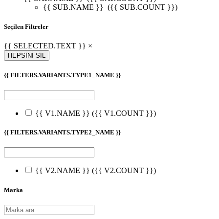
{{ SUB.NAME }}
({{ SUB.COUNT }})
Seçilen Filtreler
{{ SELECTED.TEXT }} ×
HEPSİNİ SİL
{{ FILTERS.VARIANTS.TYPE1_NAME }}
{{ V1.NAME }}
({{ V1.COUNT }})
{{ FILTERS.VARIANTS.TYPE2_NAME }}
{{ V2.NAME }}
({{ V2.COUNT }})
Marka