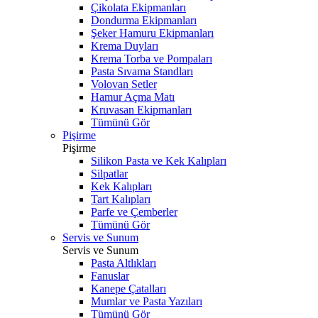
Çikolata Ekipmanları
Dondurma Ekipmanları
Şeker Hamuru Ekipmanları
Krema Duyları
Krema Torba ve Pompaları
Pasta Sıvama Standları
Volovan Setler
Hamur Açma Matı
Kruvasan Ekipmanları
Tümünü Gör
Pişirme
Pişirme
Silikon Pasta ve Kek Kalıpları
Silpatlar
Kek Kalıpları
Tart Kalıpları
Parfe ve Çemberler
Tümünü Gör
Servis ve Sunum
Servis ve Sunum
Pasta Altlıkları
Fanuslar
Kanepe Çatalları
Mumlar ve Pasta Yazıları
Tümünü Gör