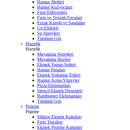
Hamur Jiletleri
Hamur Kazıyıcıları
Fırın Eldivenleri
Fırın ve Tezgah Fırçaları
Erzak Küreği ve Şaşulalar
Un Elekleri
Su Spreyleri
Tümünü Gör
Hazırlık
Hazırlık
Mayalama Sepetleri
Mayalama Bezleri
Ekmek Yapım Setleri
Hamur Pasaları
Ekmek Soğutma Telleri
Hamur Açma Yüzeyler
Pizza Ekipmanları
Stencil Ekmek Desenleri
Hamburger Ekipmanları
Tümünü Gör
Pişirme
Pişirme
Silikon Ekmek Kalıpları
Fırın Tepsileri
Ekmek Pişirme Kalıpları