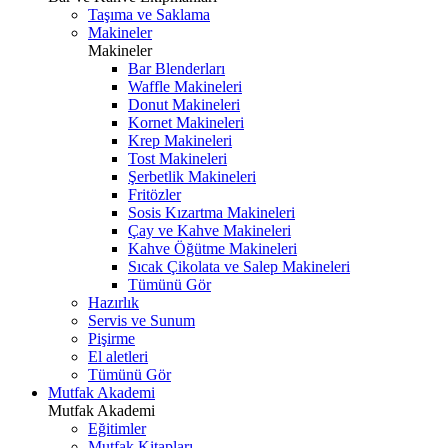
Taşıma ve Saklama
Makineler
Makineler
Bar Blenderları
Waffle Makineleri
Donut Makineleri
Kornet Makineleri
Krep Makineleri
Tost Makineleri
Şerbetlik Makineleri
Fritözler
Sosis Kızartma Makineleri
Çay ve Kahve Makineleri
Kahve Öğütme Makineleri
Sıcak Çikolata ve Salep Makineleri
Tümünü Gör
Hazırlık
Servis ve Sunum
Pişirme
El aletleri
Tümünü Gör
Mutfak Akademi
Mutfak Akademi
Eğitimler
Mutfak Kitapları