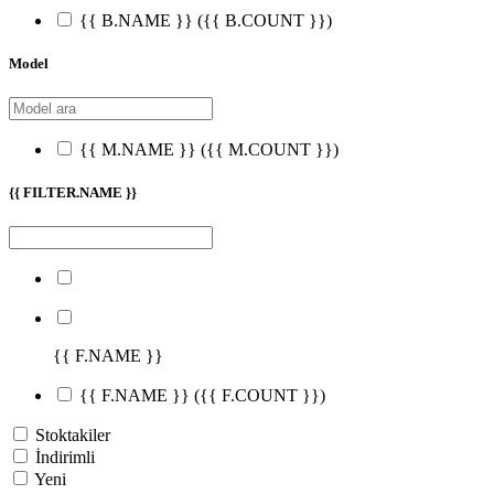
{{ B.NAME }}
({{ B.COUNT }})
Model
{{ M.NAME }}
({{ M.COUNT }})
{{ FILTER.NAME }}
{{ F.NAME }}
{{ F.NAME }}
({{ F.COUNT }})
Stoktakiler
İndirimli
Yeni