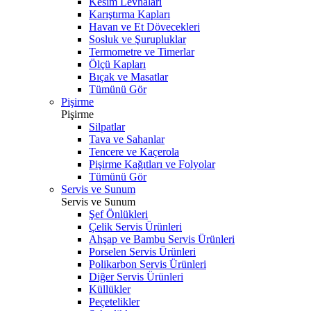
Kesim Levhaları
Karıştırma Kapları
Havan ve Et Dövecekleri
Sosluk ve Şurupluklar
Termometre ve Timerlar
Ölçü Kapları
Bıçak ve Masatlar
Tümünü Gör
Pişirme
Pişirme
Silpatlar
Tava ve Sahanlar
Tencere ve Kaçerola
Pişirme Kağıtları ve Folyolar
Tümünü Gör
Servis ve Sunum
Servis ve Sunum
Şef Önlükleri
Çelik Servis Ürünleri
Ahşap ve Bambu Servis Ürünleri
Porselen Servis Ürünleri
Polikarbon Servis Ürünleri
Diğer Servis Ürünleri
Küllükler
Peçetelikler