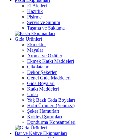
Pasta Ekipmanları
El Aletleri
Hazırlık
Pişirme
Servis ve Sunum
Taşıma ve Saklama
Gıda Ürünleri
Ekmekler
Mayalar
Aroma ve Özütler
Ekmek Katkı Maddeleri
Çikolatalar
Dekor Şekerler
Genel Gıda Maddeleri
Gıda Boyaları
Katkı Maddeleri
Unlar
Yağ Bazlı Gıda Boyaları
Hobi Ürünleri (Yenmez)
Şeker Hamurları
Kokteyl Şurupları
Dondurma Konsantreleri
Bar ve Kahve Ekipmanları