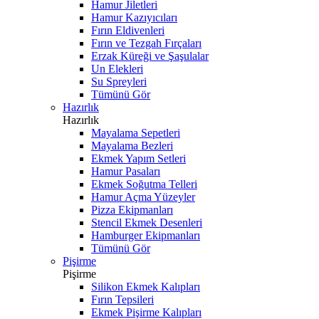
Hamur Jiletleri
Hamur Kazıyıcıları
Fırın Eldivenleri
Fırın ve Tezgah Fırçaları
Erzak Küreği ve Şaşulalar
Un Elekleri
Su Spreyleri
Tümünü Gör
Hazırlık
Hazırlık
Mayalama Sepetleri
Mayalama Bezleri
Ekmek Yapım Setleri
Hamur Pasaları
Ekmek Soğutma Telleri
Hamur Açma Yüzeyler
Pizza Ekipmanları
Stencil Ekmek Desenleri
Hamburger Ekipmanları
Tümünü Gör
Pişirme
Pişirme
Silikon Ekmek Kalıpları
Fırın Tepsileri
Ekmek Pişirme Kalıpları