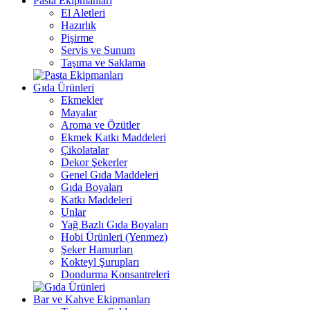
Pasta Ekipmanları
El Aletleri
Hazırlık
Pişirme
Servis ve Sunum
Taşıma ve Saklama
Gıda Ürünleri
Ekmekler
Mayalar
Aroma ve Özütler
Ekmek Katkı Maddeleri
Çikolatalar
Dekor Şekerler
Genel Gıda Maddeleri
Gıda Boyaları
Katkı Maddeleri
Unlar
Yağ Bazlı Gıda Boyaları
Hobi Ürünleri (Yenmez)
Şeker Hamurları
Kokteyl Şurupları
Dondurma Konsantreleri
Bar ve Kahve Ekipmanları