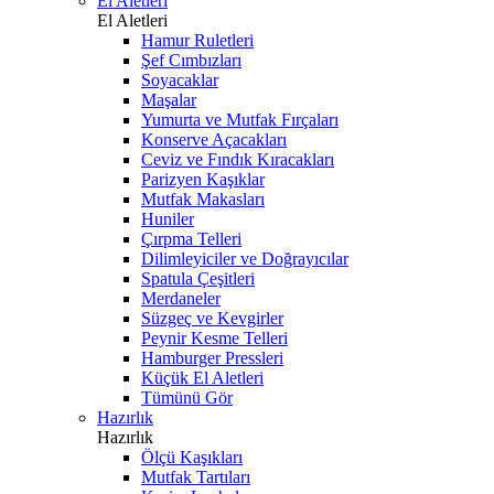
El Aletleri
El Aletleri
Hamur Ruletleri
Şef Cımbızları
Soyacaklar
Maşalar
Yumurta ve Mutfak Fırçaları
Konserve Açacakları
Ceviz ve Fındık Kıracakları
Parizyen Kaşıklar
Mutfak Makasları
Huniler
Çırpma Telleri
Dilimleyiciler ve Doğrayıcılar
Spatula Çeşitleri
Merdaneler
Süzgeç ve Kevgirler
Peynir Kesme Telleri
Hamburger Pressleri
Küçük El Aletleri
Tümünü Gör
Hazırlık
Hazırlık
Ölçü Kaşıkları
Mutfak Tartıları