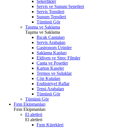
Şekerlikler
Servis ve Sunum Sepetleri
Servis Tepsileri
Sunum Tepsileri
Tümünü Gör
Taşıma ve Saklama
Taşıma ve Saklama
Bıçak Çantaları
Servis Arabaları
Gastronom Ürünler
Saklama Kapları
Eldiven ve Streç Filmler
Çanta ve Poşetler
Karton Kaseler
Termos ve Suluklar
Çöp Kutuları
Endüstriyel Raflar
Tepsi Arabaları
Tümünü Gör
Tümünü Gör
Fırın Ekipmanları
Fırın Ekipmanları
El aletleri
El aletleri
Fırın Kürekleri