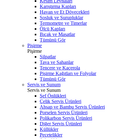
Kesim Levhaları
Karıştırma Kapları
Havan ve Et Dövecekleri
Sosluk ve Şurupluklar
Termometre ve Timerlar
Ölçü Kapları
Bıçak ve Masatlar
Tümünü Gör
Pişirme
Pişirme
Silpatlar
Tava ve Sahanlar
Tencere ve Kaçerola
Pişirme Kağıtları ve Folyolar
Tümünü Gör
Servis ve Sunum
Servis ve Sunum
Şef Önlükleri
Çelik Servis Ürünleri
Ahşap ve Bambu Servis Ürünleri
Porselen Servis Ürünleri
Polikarbon Servis Ürünleri
Diğer Servis Ürünleri
Küllükler
Peçetelikler