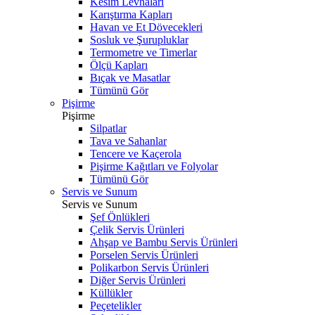
Kesim Levhaları
Karıştırma Kapları
Havan ve Et Dövecekleri
Sosluk ve Şurupluklar
Termometre ve Timerlar
Ölçü Kapları
Bıçak ve Masatlar
Tümünü Gör
Pişirme
Pişirme
Silpatlar
Tava ve Sahanlar
Tencere ve Kaçerola
Pişirme Kağıtları ve Folyolar
Tümünü Gör
Servis ve Sunum
Servis ve Sunum
Şef Önlükleri
Çelik Servis Ürünleri
Ahşap ve Bambu Servis Ürünleri
Porselen Servis Ürünleri
Polikarbon Servis Ürünleri
Diğer Servis Ürünleri
Küllükler
Peçetelikler