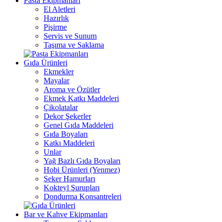
Pasta Ekipmanları
El Aletleri
Hazırlık
Pişirme
Servis ve Sunum
Taşıma ve Saklama
Gıda Ürünleri
Ekmekler
Mayalar
Aroma ve Özütler
Ekmek Katkı Maddeleri
Çikolatalar
Dekor Şekerler
Genel Gıda Maddeleri
Gıda Boyaları
Katkı Maddeleri
Unlar
Yağ Bazlı Gıda Boyaları
Hobi Ürünleri (Yenmez)
Şeker Hamurları
Kokteyl Şurupları
Dondurma Konsantreleri
Bar ve Kahve Ekipmanları