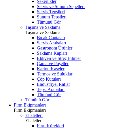
Şekerlikler
Servis ve Sunum Sepetleri
Servis Tepsileri
Sunum Tepsileri
Tümünü Gör
Taşıma ve Saklama
Taşıma ve Saklama
Bıçak Çantaları
Servis Arabaları
Gastronom Ürünler
Saklama Kapları
Eldiven ve Streç Filmler
Çanta ve Poşetler
Karton Kaseler
Termos ve Suluklar
Çöp Kutuları
Endüstriyel Raflar
Tepsi Arabaları
Tümünü Gör
Tümünü Gör
Fırın Ekipmanları
Fırın Ekipmanları
El aletleri
El aletleri
Fırın Kürekleri