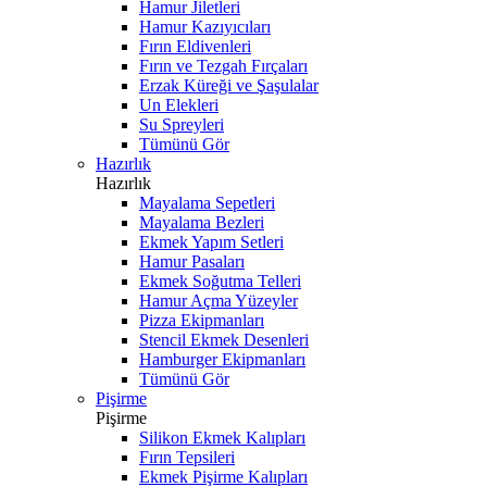
Hamur Jiletleri
Hamur Kazıyıcıları
Fırın Eldivenleri
Fırın ve Tezgah Fırçaları
Erzak Küreği ve Şaşulalar
Un Elekleri
Su Spreyleri
Tümünü Gör
Hazırlık
Hazırlık
Mayalama Sepetleri
Mayalama Bezleri
Ekmek Yapım Setleri
Hamur Pasaları
Ekmek Soğutma Telleri
Hamur Açma Yüzeyler
Pizza Ekipmanları
Stencil Ekmek Desenleri
Hamburger Ekipmanları
Tümünü Gör
Pişirme
Pişirme
Silikon Ekmek Kalıpları
Fırın Tepsileri
Ekmek Pişirme Kalıpları