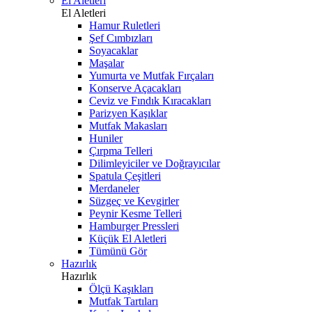
El Aletleri
El Aletleri
Hamur Ruletleri
Şef Cımbızları
Soyacaklar
Maşalar
Yumurta ve Mutfak Fırçaları
Konserve Açacakları
Ceviz ve Fındık Kıracakları
Parizyen Kaşıklar
Mutfak Makasları
Huniler
Çırpma Telleri
Dilimleyiciler ve Doğrayıcılar
Spatula Çeşitleri
Merdaneler
Süzgeç ve Kevgirler
Peynir Kesme Telleri
Hamburger Pressleri
Küçük El Aletleri
Tümünü Gör
Hazırlık
Hazırlık
Ölçü Kaşıkları
Mutfak Tartıları