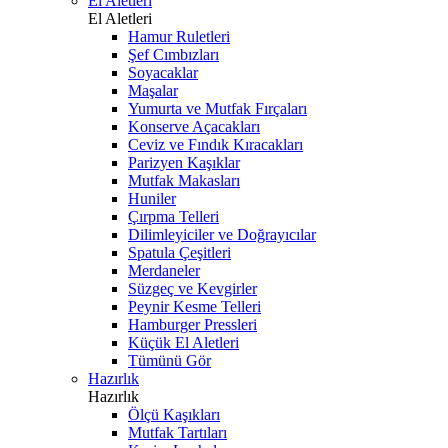
El Aletleri
El Aletleri
Hamur Ruletleri
Şef Cımbızları
Soyacaklar
Maşalar
Yumurta ve Mutfak Fırçaları
Konserve Açacakları
Ceviz ve Fındık Kıracakları
Parizyen Kaşıklar
Mutfak Makasları
Huniler
Çırpma Telleri
Dilimleyiciler ve Doğrayıcılar
Spatula Çeşitleri
Merdaneler
Süzgeç ve Kevgirler
Peynir Kesme Telleri
Hamburger Pressleri
Küçük El Aletleri
Tümünü Gör
Hazırlık
Hazırlık
Ölçü Kaşıkları
Mutfak Tartıları