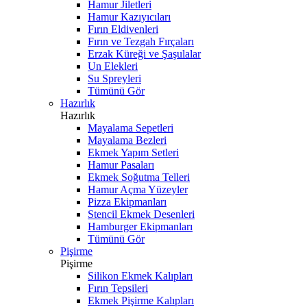
Hamur Jiletleri
Hamur Kazıyıcıları
Fırın Eldivenleri
Fırın ve Tezgah Fırçaları
Erzak Küreği ve Şaşulalar
Un Elekleri
Su Spreyleri
Tümünü Gör
Hazırlık
Hazırlık
Mayalama Sepetleri
Mayalama Bezleri
Ekmek Yapım Setleri
Hamur Pasaları
Ekmek Soğutma Telleri
Hamur Açma Yüzeyler
Pizza Ekipmanları
Stencil Ekmek Desenleri
Hamburger Ekipmanları
Tümünü Gör
Pişirme
Pişirme
Silikon Ekmek Kalıpları
Fırın Tepsileri
Ekmek Pişirme Kalıpları