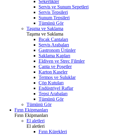
Şekerlikler
Servis ve Sunum Sepetleri
Servis Tepsileri
Sunum Tepsileri
Tümünü Gör
Taşıma ve Saklama
Taşıma ve Saklama
Bıçak Çantaları
Servis Arabaları
Gastronom Ürünler
Saklama Kapları
Eldiven ve Streç Filmler
Çanta ve Poşetler
Karton Kaseler
Termos ve Suluklar
Çöp Kutuları
Endüstriyel Raflar
Tepsi Arabaları
Tümünü Gör
Tümünü Gör
Fırın Ekipmanları
Fırın Ekipmanları
El aletleri
El aletleri
Fırın Kürekleri