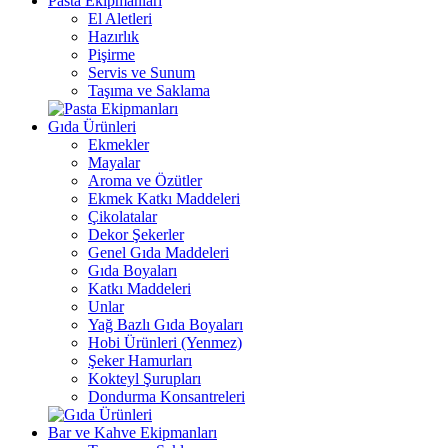
Pasta Ekipmanları
El Aletleri
Hazırlık
Pişirme
Servis ve Sunum
Taşıma ve Saklama
Gıda Ürünleri
Ekmekler
Mayalar
Aroma ve Özütler
Ekmek Katkı Maddeleri
Çikolatalar
Dekor Şekerler
Genel Gıda Maddeleri
Gıda Boyaları
Katkı Maddeleri
Unlar
Yağ Bazlı Gıda Boyaları
Hobi Ürünleri (Yenmez)
Şeker Hamurları
Kokteyl Şurupları
Dondurma Konsantreleri
Bar ve Kahve Ekipmanları