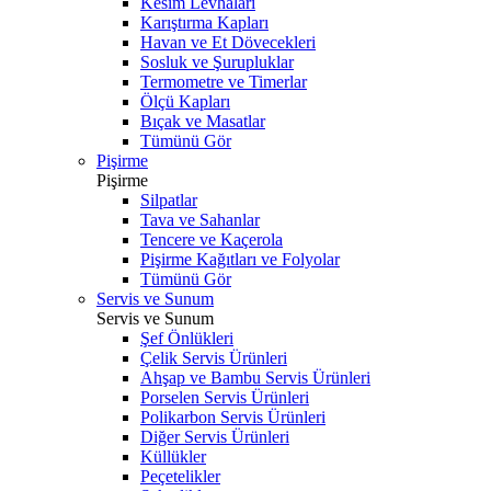
Kesim Levhaları
Karıştırma Kapları
Havan ve Et Dövecekleri
Sosluk ve Şurupluklar
Termometre ve Timerlar
Ölçü Kapları
Bıçak ve Masatlar
Tümünü Gör
Pişirme
Pişirme
Silpatlar
Tava ve Sahanlar
Tencere ve Kaçerola
Pişirme Kağıtları ve Folyolar
Tümünü Gör
Servis ve Sunum
Servis ve Sunum
Şef Önlükleri
Çelik Servis Ürünleri
Ahşap ve Bambu Servis Ürünleri
Porselen Servis Ürünleri
Polikarbon Servis Ürünleri
Diğer Servis Ürünleri
Küllükler
Peçetelikler