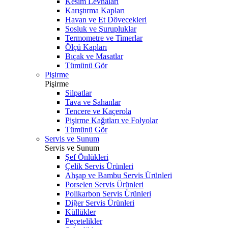
Kesim Levhaları
Karıştırma Kapları
Havan ve Et Dövecekleri
Sosluk ve Şurupluklar
Termometre ve Timerlar
Ölçü Kapları
Bıçak ve Masatlar
Tümünü Gör
Pişirme
Pişirme
Silpatlar
Tava ve Sahanlar
Tencere ve Kaçerola
Pişirme Kağıtları ve Folyolar
Tümünü Gör
Servis ve Sunum
Servis ve Sunum
Şef Önlükleri
Çelik Servis Ürünleri
Ahşap ve Bambu Servis Ürünleri
Porselen Servis Ürünleri
Polikarbon Servis Ürünleri
Diğer Servis Ürünleri
Küllükler
Peçetelikler