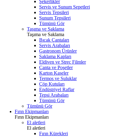
Şekerlikler
Servis ve Sunum Sepetleri
Servis Tepsileri
Sunum Tepsileri
Tümünü Gör
Taşıma ve Saklama
Taşıma ve Saklama
Bıçak Çantaları
Servis Arabaları
Gastronom Ürünler
Saklama Kapları
Eldiven ve Streç Filmler
Çanta ve Poşetler
Karton Kaseler
Termos ve Suluklar
Çöp Kutuları
Endüstriyel Raflar
Tepsi Arabaları
Tümünü Gör
Tümünü Gör
Fırın Ekipmanları
Fırın Ekipmanları
El aletleri
El aletleri
Fırın Kürekleri