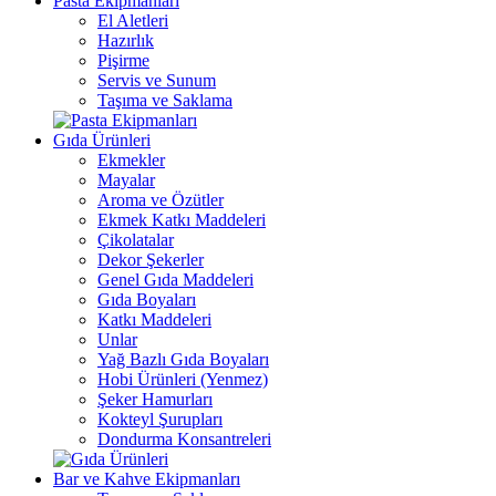
Pasta Ekipmanları
El Aletleri
Hazırlık
Pişirme
Servis ve Sunum
Taşıma ve Saklama
Gıda Ürünleri
Ekmekler
Mayalar
Aroma ve Özütler
Ekmek Katkı Maddeleri
Çikolatalar
Dekor Şekerler
Genel Gıda Maddeleri
Gıda Boyaları
Katkı Maddeleri
Unlar
Yağ Bazlı Gıda Boyaları
Hobi Ürünleri (Yenmez)
Şeker Hamurları
Kokteyl Şurupları
Dondurma Konsantreleri
Bar ve Kahve Ekipmanları