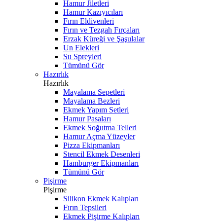
Hamur Jiletleri
Hamur Kazıyıcıları
Fırın Eldivenleri
Fırın ve Tezgah Fırçaları
Erzak Küreği ve Şaşulalar
Un Elekleri
Su Spreyleri
Tümünü Gör
Hazırlık
Hazırlık
Mayalama Sepetleri
Mayalama Bezleri
Ekmek Yapım Setleri
Hamur Pasaları
Ekmek Soğutma Telleri
Hamur Açma Yüzeyler
Pizza Ekipmanları
Stencil Ekmek Desenleri
Hamburger Ekipmanları
Tümünü Gör
Pişirme
Pişirme
Silikon Ekmek Kalıpları
Fırın Tepsileri
Ekmek Pişirme Kalıpları