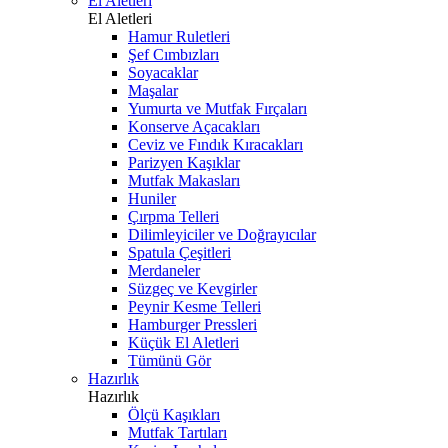
El Aletleri
El Aletleri
Hamur Ruletleri
Şef Cımbızları
Soyacaklar
Maşalar
Yumurta ve Mutfak Fırçaları
Konserve Açacakları
Ceviz ve Fındık Kıracakları
Parizyen Kaşıklar
Mutfak Makasları
Huniler
Çırpma Telleri
Dilimleyiciler ve Doğrayıcılar
Spatula Çeşitleri
Merdaneler
Süzgeç ve Kevgirler
Peynir Kesme Telleri
Hamburger Pressleri
Küçük El Aletleri
Tümünü Gör
Hazırlık
Hazırlık
Ölçü Kaşıkları
Mutfak Tartıları