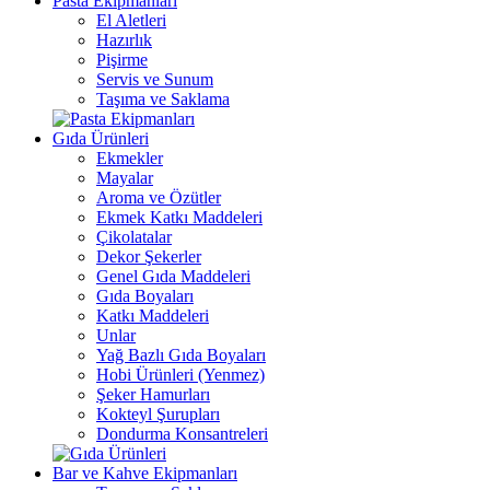
Pasta Ekipmanları
El Aletleri
Hazırlık
Pişirme
Servis ve Sunum
Taşıma ve Saklama
Gıda Ürünleri
Ekmekler
Mayalar
Aroma ve Özütler
Ekmek Katkı Maddeleri
Çikolatalar
Dekor Şekerler
Genel Gıda Maddeleri
Gıda Boyaları
Katkı Maddeleri
Unlar
Yağ Bazlı Gıda Boyaları
Hobi Ürünleri (Yenmez)
Şeker Hamurları
Kokteyl Şurupları
Dondurma Konsantreleri
Bar ve Kahve Ekipmanları