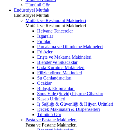
Tümünü Gör
Endüstriyel Mutfak
Endüstriyel Mutfak
Mutfak ve Restaurant Makineleri
Mutfak ve Restaurant Makineleri
Helvane Tencereler
Izgaralar
Fırınlar
Parçalama ve Dilimleme Makineleri
Fritözler
Erişte ve Makarna Makineleri
Blender ve Sıkacaklar
Gıda Kurutma Makineleri
Filizlendirme Makineleri
Su Canlandırıcıları
Ocaklar
Bulaşık Ekipmanları
Sous Vide (Suvid) Pişirme Cihazları
Kasap Ürünleri
İş Sağlığı & Güvenliği & Hijyen Ürünleri
İçecek Makinaları & Dispenserleri
Tümünü Gör
Pasta ve Pastane Makineleri
Pasta ve Pastane Makineleri