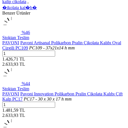
kalip cikolata
,
�ikolata kal�b�
Benzer Ürünler
%46
Stoktan Teslim
PAVONI
Pavoni Artisanal Polikarbon Pralin Çikolata Kalıbı Oval
Çizgili PC109
PC109 - 37x21x14 h mm
1.426,71 TL
2.633,93
TL
%44
Stoktan Teslim
PAVONI
Pavoni Innovation Polikarbon Pralin Çikolata Kalıbı Çift
Kalp PC17
PC17 - 30 x 30 x 17 h mm
1.481,59 TL
2.633,93
TL