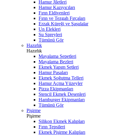
Hamur Jiletleri
Hamur Kazıyıcıları
Fırın Eldivenleri
Fırın ve Tezgah Fırçaları
Erzak Küreği ve Şaşulalar
Un Elekleri
Su Spreyleri
Tümünü Gör
Hazırlık
Hazırlık
Mayalama Sepetleri
Mayalama Bezleri
Ekmek Yapım Setleri
Hamur Pasaları
Ekmek Soğutma Telleri
Hamur Açma Yüzeyler
Pizza Ekipmanları
Stencil Ekmek Desenleri
Hamburger Ekipmanları
Tümünü Gör
Pişirme
Pişirme
Silikon Ekmek Kalıpları
Fırın Tepsileri
Ekmek Pişirme Kalıpları