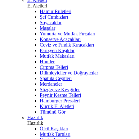
El Aletleri
El Aletleri
Hamur Ruletleri
Şef Cımbızları
Soyacaklar
Maşalar
Yumurta ve Mutfak Fırçaları
Konserve Açacakları
Ceviz ve Fındık Kıracakları
Parizyen Kaşıklar
Mutfak Makasları
Huniler
Çırpma Telleri
Dilimleyiciler ve Doğrayıcılar
Spatula Çeşitleri
Merdaneler
Süzgeç ve Kevgirler
Peynir Kesme Telleri
Hamburger Pressleri
Küçük El Aletleri
Tümünü Gör
Hazırlık
Hazırlık
Ölçü Kaşıkları
Mutfak Tartıları