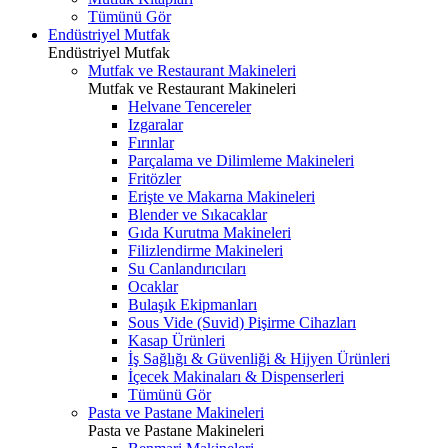
Tümünü Gör
Endüstriyel Mutfak
Endüstriyel Mutfak
Mutfak ve Restaurant Makineleri
Mutfak ve Restaurant Makineleri
Helvane Tencereler
Izgaralar
Fırınlar
Parçalama ve Dilimleme Makineleri
Fritözler
Erişte ve Makarna Makineleri
Blender ve Sıkacaklar
Gıda Kurutma Makineleri
Filizlendirme Makineleri
Su Canlandırıcıları
Ocaklar
Bulaşık Ekipmanları
Sous Vide (Suvid) Pişirme Cihazları
Kasap Ürünleri
İş Sağlığı & Güvenliği & Hijyen Ürünleri
İçecek Makinaları & Dispenserleri
Tümünü Gör
Pasta ve Pastane Makineleri
Pasta ve Pastane Makineleri