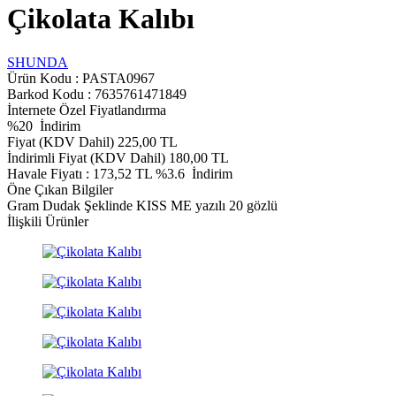
Çikolata Kalıbı
SHUNDA
Ürün Kodu :
PASTA0967
Barkod Kodu : 7635761471849
İnternete Özel Fiyatlandırma
%
20
İndirim
Fiyat (KDV Dahil)
225,00
TL
İndirimli Fiyat (KDV Dahil)
180,00
TL
Havale Fiyatı :
173,52
TL
%3.6
İndirim
Öne Çıkan Bilgiler
Gram Dudak Şeklinde KISS ME yazılı 20 gözlü
İlişkili Ürünler