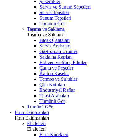
Şekerlikler
Servis ve Sunum Sepetleri
Servis Tepsileri
Sunum Tepsileri
Tümünü Gör
Taşıma ve Saklama
Taşıma ve Saklama
Bıçak Çantaları
Servis Arabaları
Gastronom Ürünler
Saklama Kapları
Eldiven ve Streç Filmler
Çanta ve Poşetler
Karton Kaseler
Termos ve Suluklar
Çöp Kutuları
Endüstriyel Raflar
Tepsi Arabaları
Tümünü Gör
Tümünü Gör
Fırın Ekipmanları
Fırın Ekipmanları
El aletleri
El aletleri
Fırın Kürekleri