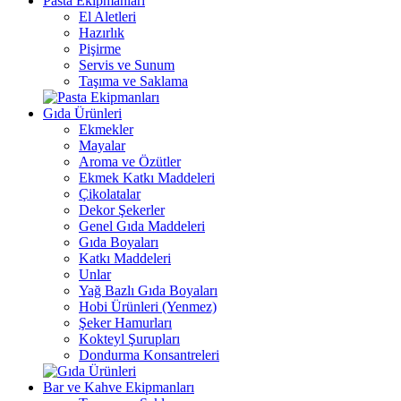
Pasta Ekipmanları
El Aletleri
Hazırlık
Pişirme
Servis ve Sunum
Taşıma ve Saklama
Gıda Ürünleri
Ekmekler
Mayalar
Aroma ve Özütler
Ekmek Katkı Maddeleri
Çikolatalar
Dekor Şekerler
Genel Gıda Maddeleri
Gıda Boyaları
Katkı Maddeleri
Unlar
Yağ Bazlı Gıda Boyaları
Hobi Ürünleri (Yenmez)
Şeker Hamurları
Kokteyl Şurupları
Dondurma Konsantreleri
Bar ve Kahve Ekipmanları