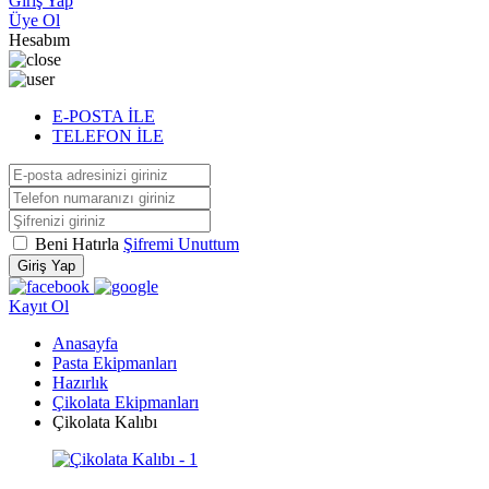
Giriş Yap
Üye Ol
Hesabım
E-POSTA İLE
TELEFON İLE
Beni Hatırla
Şifremi Unuttum
Giriş Yap
Kayıt Ol
Anasayfa
Pasta Ekipmanları
Hazırlık
Çikolata Ekipmanları
Çikolata Kalıbı