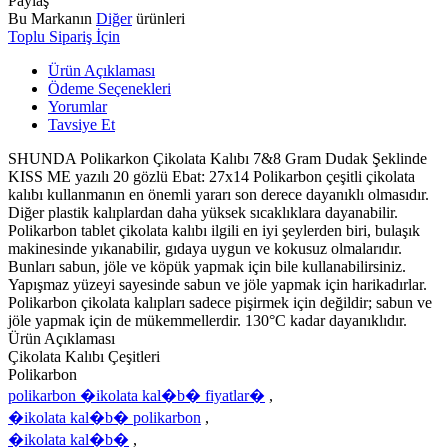
Paylaş
Bu Markanın
Diğer
ürünleri
Toplu Sipariş İçin
Ürün Açıklaması
Ödeme Seçenekleri
Yorumlar
Tavsiye Et
SHUNDA Polikarkon Çikolata Kalıbı 7&8 Gram Dudak Şeklinde
KISS ME yazılı 20 gözlü Ebat: 27x14 Polikarbon çeşitli çikolata
kalıbı kullanmanın en önemli yararı son derece dayanıklı olmasıdır.
Diğer plastik kalıplardan daha yüksek sıcaklıklara dayanabilir.
Polikarbon tablet çikolata kalıbı ilgili en iyi şeylerden biri, bulaşık
makinesinde yıkanabilir, gıdaya uygun ve kokusuz olmalarıdır.
Bunları sabun, jöle ve köpük yapmak için bile kullanabilirsiniz.
Yapışmaz yüzeyi sayesinde sabun ve jöle yapmak için harikadırlar.
Polikarbon çikolata kalıpları sadece pişirmek için değildir; sabun ve
jöle yapmak için de mükemmellerdir. 130°C kadar dayanıklıdır.
Ürün Açıklaması
Çikolata Kalıbı Çeşitleri
Polikarbon
polikarbon �ikolata kal�b� fiyatlar�
,
�ikolata kal�b� polikarbon
,
�ikolata kal�b�
,