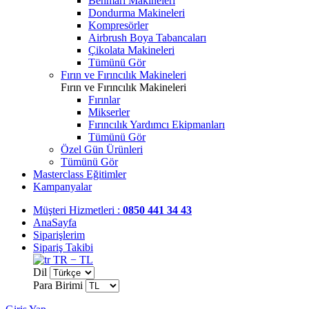
Benmari Makineleri
Dondurma Makineleri
Kompresörler
Airbrush Boya Tabancaları
Çikolata Makineleri
Tümünü Gör
Fırın ve Fırıncılık Makineleri
Fırın ve Fırıncılık Makineleri
Fırınlar
Mikserler
Fırıncılık Yardımcı Ekipmanları
Tümünü Gör
Özel Gün Ürünleri
Tümünü Gör
Masterclass Eğitimler
Kampanyalar
Müşteri Hizmetleri :
0850 441 34 43
AnaSayfa
Siparişlerim
Sipariş Takibi
TR − TL
Dil
Para Birimi