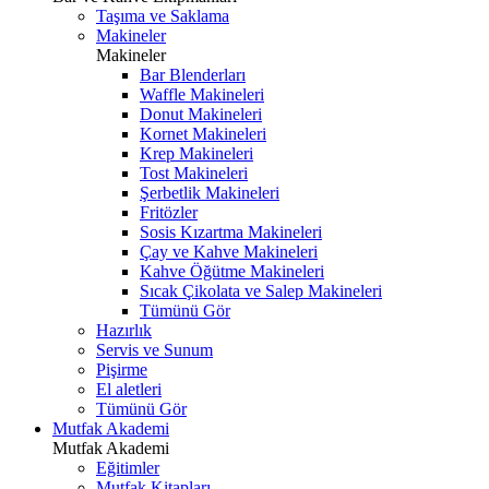
Taşıma ve Saklama
Makineler
Makineler
Bar Blenderları
Waffle Makineleri
Donut Makineleri
Kornet Makineleri
Krep Makineleri
Tost Makineleri
Şerbetlik Makineleri
Fritözler
Sosis Kızartma Makineleri
Çay ve Kahve Makineleri
Kahve Öğütme Makineleri
Sıcak Çikolata ve Salep Makineleri
Tümünü Gör
Hazırlık
Servis ve Sunum
Pişirme
El aletleri
Tümünü Gör
Mutfak Akademi
Mutfak Akademi
Eğitimler
Mutfak Kitapları