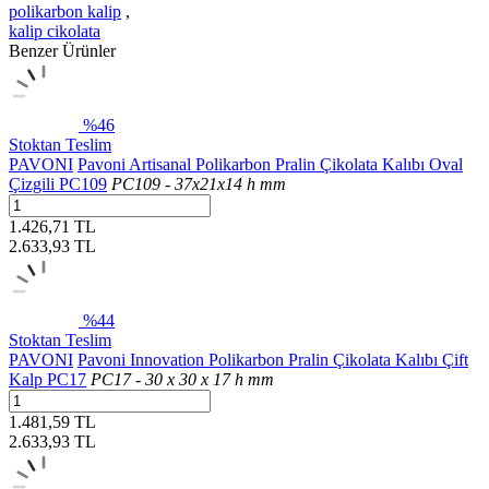
polikarbon kalip
,
kalip cikolata
Benzer Ürünler
%46
Stoktan Teslim
PAVONI
Pavoni Artisanal Polikarbon Pralin Çikolata Kalıbı Oval
Çizgili PC109
PC109 - 37x21x14 h mm
1.426,71 TL
2.633,93
TL
%44
Stoktan Teslim
PAVONI
Pavoni Innovation Polikarbon Pralin Çikolata Kalıbı Çift
Kalp PC17
PC17 - 30 x 30 x 17 h mm
1.481,59 TL
2.633,93
TL