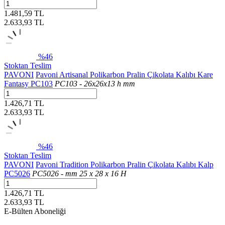
1.481,59 TL
2.633,93
TL
%46
Stoktan Teslim
PAVONI
Pavoni Artisanal Polikarbon Pralin Çikolata Kalıbı Kare
Fantasy PC103
PC103 - 26x26x13 h mm
1.426,71 TL
2.633,93
TL
%46
Stoktan Teslim
PAVONI
Pavoni Tradition Polikarbon Pralin Çikolata Kalıbı Kalp
PC5026
PC5026 - mm 25 x 28 x 16 H
1.426,71 TL
2.633,93
TL
E-Bülten Aboneliği