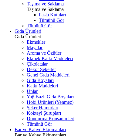
Taşıma ve Saklama
Taşıma ve Saklama
Pasta Kutuları
Tümünü Gör
Tümünü Gör
Gıda Ürünleri
Gıda Ürünleri
Ekmekler
Mayalar
Aroma ve Özütler
Ekmek Katkı Maddeleri
Çikolatalar
Dekor Şekerler
Genel Gıda Maddeleri
Gıda Boyaları
Katkı Maddeleri
Unlar
Yağ Bazlı Gıda Boyaları
Hobi Ürünleri (Yenmez)
Şeker Hamurları
Kokteyl Şurupları
Dondurma Konsantreleri
Tümünü Gör
Bar ve Kahve Ekipmanları
Bar ve Kahve Ekipmanları