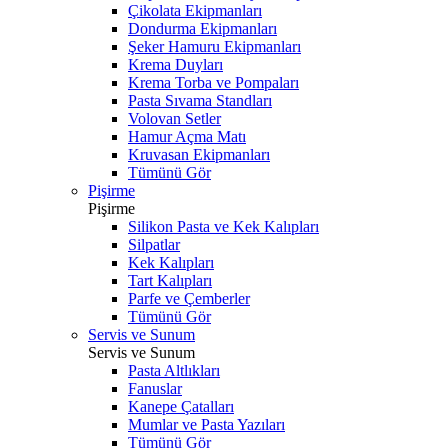
Çikolata Ekipmanları
Dondurma Ekipmanları
Şeker Hamuru Ekipmanları
Krema Duyları
Krema Torba ve Pompaları
Pasta Sıvama Standları
Volovan Setler
Hamur Açma Matı
Kruvasan Ekipmanları
Tümünü Gör
Pişirme
Pişirme
Silikon Pasta ve Kek Kalıpları
Silpatlar
Kek Kalıpları
Tart Kalıpları
Parfe ve Çemberler
Tümünü Gör
Servis ve Sunum
Servis ve Sunum
Pasta Altlıkları
Fanuslar
Kanepe Çatalları
Mumlar ve Pasta Yazıları
Tümünü Gör