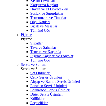
Kesim Levhaları
Karıştırma Kapları
Havan ve Et Dövecekleri
Sosluk ve Şurupluklar
Termometre ve Timerlar
Ölçü Kapları
Bıçak ve Masatlar
Tümünü Gör
Pişirme
Pişirme
Silpatlar
Tava ve Sahanlar
Tencere ve Kaçerola
Pişirme Kağıtları ve Folyolar
Tümünü Gör
Servis ve Sunum
Servis ve Sunum
Şef Önlükleri
Çelik Servis Ürünleri
Ahşap ve Bambu Servis Ürünleri
Porselen Servis Ürünleri
Polikarbon Servis Ürünleri
Diğer Servis Ürünleri
Küllükler
Peçetelikler