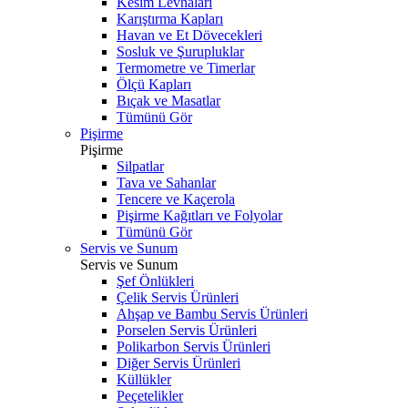
Kesim Levhaları
Karıştırma Kapları
Havan ve Et Dövecekleri
Sosluk ve Şurupluklar
Termometre ve Timerlar
Ölçü Kapları
Bıçak ve Masatlar
Tümünü Gör
Pişirme
Pişirme
Silpatlar
Tava ve Sahanlar
Tencere ve Kaçerola
Pişirme Kağıtları ve Folyolar
Tümünü Gör
Servis ve Sunum
Servis ve Sunum
Şef Önlükleri
Çelik Servis Ürünleri
Ahşap ve Bambu Servis Ürünleri
Porselen Servis Ürünleri
Polikarbon Servis Ürünleri
Diğer Servis Ürünleri
Küllükler
Peçetelikler