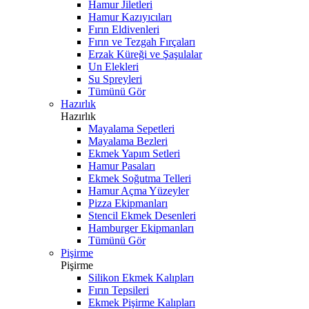
Hamur Jiletleri
Hamur Kazıyıcıları
Fırın Eldivenleri
Fırın ve Tezgah Fırçaları
Erzak Küreği ve Şaşulalar
Un Elekleri
Su Spreyleri
Tümünü Gör
Hazırlık
Hazırlık
Mayalama Sepetleri
Mayalama Bezleri
Ekmek Yapım Setleri
Hamur Pasaları
Ekmek Soğutma Telleri
Hamur Açma Yüzeyler
Pizza Ekipmanları
Stencil Ekmek Desenleri
Hamburger Ekipmanları
Tümünü Gör
Pişirme
Pişirme
Silikon Ekmek Kalıpları
Fırın Tepsileri
Ekmek Pişirme Kalıpları