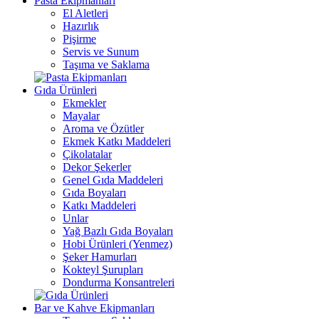
Pasta Ekipmanları
El Aletleri
Hazırlık
Pişirme
Servis ve Sunum
Taşıma ve Saklama
Gıda Ürünleri
Ekmekler
Mayalar
Aroma ve Özütler
Ekmek Katkı Maddeleri
Çikolatalar
Dekor Şekerler
Genel Gıda Maddeleri
Gıda Boyaları
Katkı Maddeleri
Unlar
Yağ Bazlı Gıda Boyaları
Hobi Ürünleri (Yenmez)
Şeker Hamurları
Kokteyl Şurupları
Dondurma Konsantreleri
Bar ve Kahve Ekipmanları