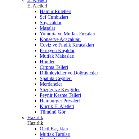
El Aletleri
El Aletleri
Hamur Ruletleri
Şef Cımbızları
Soyacaklar
Maşalar
Yumurta ve Mutfak Fırçaları
Konserve Açacakları
Ceviz ve Fındık Kıracakları
Parizyen Kaşıklar
Mutfak Makasları
Huniler
Çırpma Telleri
Dilimleyiciler ve Doğrayıcılar
Spatula Çeşitleri
Merdaneler
Süzgeç ve Kevgirler
Peynir Kesme Telleri
Hamburger Pressleri
Küçük El Aletleri
Tümünü Gör
Hazırlık
Hazırlık
Ölçü Kaşıkları
Mutfak Tartıları