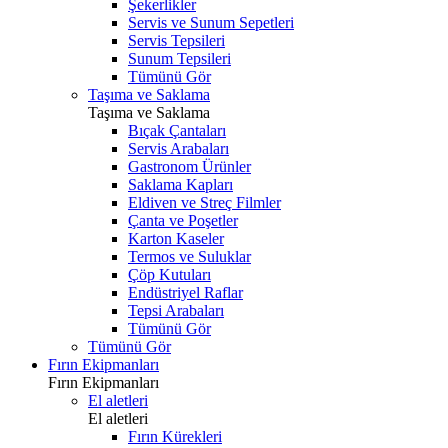
Şekerlikler
Servis ve Sunum Sepetleri
Servis Tepsileri
Sunum Tepsileri
Tümünü Gör
Taşıma ve Saklama
Taşıma ve Saklama
Bıçak Çantaları
Servis Arabaları
Gastronom Ürünler
Saklama Kapları
Eldiven ve Streç Filmler
Çanta ve Poşetler
Karton Kaseler
Termos ve Suluklar
Çöp Kutuları
Endüstriyel Raflar
Tepsi Arabaları
Tümünü Gör
Tümünü Gör
Fırın Ekipmanları
Fırın Ekipmanları
El aletleri
El aletleri
Fırın Kürekleri