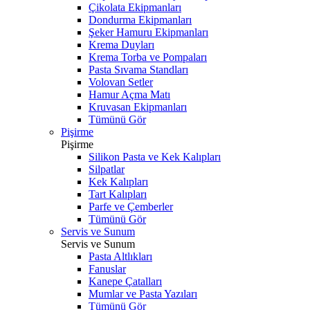
Çikolata Ekipmanları
Dondurma Ekipmanları
Şeker Hamuru Ekipmanları
Krema Duyları
Krema Torba ve Pompaları
Pasta Sıvama Standları
Volovan Setler
Hamur Açma Matı
Kruvasan Ekipmanları
Tümünü Gör
Pişirme
Pişirme
Silikon Pasta ve Kek Kalıpları
Silpatlar
Kek Kalıpları
Tart Kalıpları
Parfe ve Çemberler
Tümünü Gör
Servis ve Sunum
Servis ve Sunum
Pasta Altlıkları
Fanuslar
Kanepe Çatalları
Mumlar ve Pasta Yazıları
Tümünü Gör