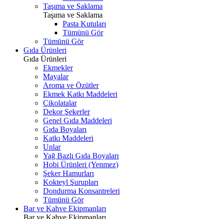
Taşıma ve Saklama
Taşıma ve Saklama
Pasta Kutuları
Tümünü Gör
Tümünü Gör
Gıda Ürünleri
Gıda Ürünleri
Ekmekler
Mayalar
Aroma ve Özütler
Ekmek Katkı Maddeleri
Çikolatalar
Dekor Şekerler
Genel Gıda Maddeleri
Gıda Boyaları
Katkı Maddeleri
Unlar
Yağ Bazlı Gıda Boyaları
Hobi Ürünleri (Yenmez)
Şeker Hamurları
Kokteyl Şurupları
Dondurma Konsantreleri
Tümünü Gör
Bar ve Kahve Ekipmanları
Bar ve Kahve Ekipmanları