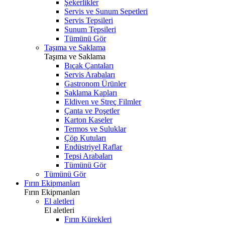
Şekerlikler
Servis ve Sunum Sepetleri
Servis Tepsileri
Sunum Tepsileri
Tümünü Gör
Taşıma ve Saklama
Taşıma ve Saklama
Bıçak Çantaları
Servis Arabaları
Gastronom Ürünler
Saklama Kapları
Eldiven ve Streç Filmler
Çanta ve Poşetler
Karton Kaseler
Termos ve Suluklar
Çöp Kutuları
Endüstriyel Raflar
Tepsi Arabaları
Tümünü Gör
Tümünü Gör
Fırın Ekipmanları
Fırın Ekipmanları
El aletleri
El aletleri
Fırın Kürekleri