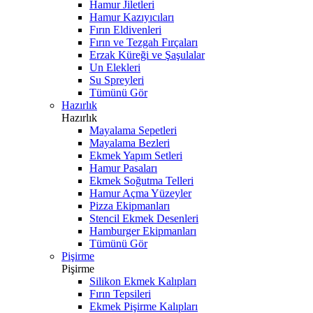
Hamur Jiletleri
Hamur Kazıyıcıları
Fırın Eldivenleri
Fırın ve Tezgah Fırçaları
Erzak Küreği ve Şaşulalar
Un Elekleri
Su Spreyleri
Tümünü Gör
Hazırlık
Hazırlık
Mayalama Sepetleri
Mayalama Bezleri
Ekmek Yapım Setleri
Hamur Pasaları
Ekmek Soğutma Telleri
Hamur Açma Yüzeyler
Pizza Ekipmanları
Stencil Ekmek Desenleri
Hamburger Ekipmanları
Tümünü Gör
Pişirme
Pişirme
Silikon Ekmek Kalıpları
Fırın Tepsileri
Ekmek Pişirme Kalıpları