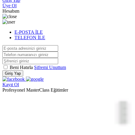
Giriş Yap
Üye Ol
Hesabım
E-POSTA İLE
TELEFON İLE
Beni Hatırla
Şifremi Unuttum
Giriş Yap
Kayıt Ol
Profesyonel MasterClass Eğitimler