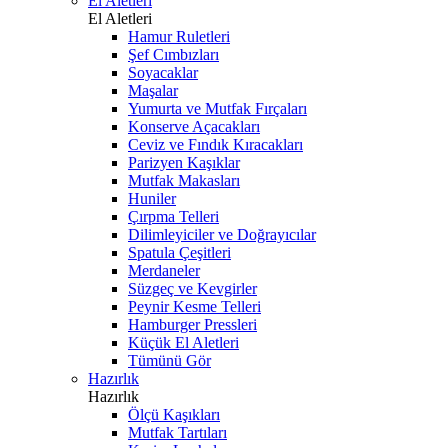
El Aletleri
El Aletleri
Hamur Ruletleri
Şef Cımbızları
Soyacaklar
Maşalar
Yumurta ve Mutfak Fırçaları
Konserve Açacakları
Ceviz ve Fındık Kıracakları
Parizyen Kaşıklar
Mutfak Makasları
Huniler
Çırpma Telleri
Dilimleyiciler ve Doğrayıcılar
Spatula Çeşitleri
Merdaneler
Süzgeç ve Kevgirler
Peynir Kesme Telleri
Hamburger Pressleri
Küçük El Aletleri
Tümünü Gör
Hazırlık
Hazırlık
Ölçü Kaşıkları
Mutfak Tartıları