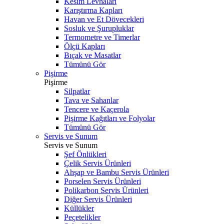
Kesim Levhaları
Karıştırma Kapları
Havan ve Et Dövecekleri
Sosluk ve Şurupluklar
Termometre ve Timerlar
Ölçü Kapları
Bıçak ve Masatlar
Tümünü Gör
Pişirme
Pişirme
Silpatlar
Tava ve Sahanlar
Tencere ve Kaçerola
Pişirme Kağıtları ve Folyolar
Tümünü Gör
Servis ve Sunum
Servis ve Sunum
Şef Önlükleri
Çelik Servis Ürünleri
Ahşap ve Bambu Servis Ürünleri
Porselen Servis Ürünleri
Polikarbon Servis Ürünleri
Diğer Servis Ürünleri
Küllükler
Peçetelikler