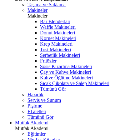
Taşıma ve Saklama
Makineler
Makineler
Bar Blenderları
Waffle Makineleri
Donut Makineleri
Kornet Makineleri
Krep Makineleri
Tost Makineleri
Şerbetlik Makineleri
Fritözler
Sosis Kızartma Makineleri
Çay ve Kahve Makineleri
Kahve Öğütme Makineleri
Sıcak Çikolata ve Salep Makineleri
Tümünü Gör
Hazırlık
Servis ve Sunum
Pişirme
El aletleri
Tümünü Gör
Mutfak Akademi
Mutfak Akademi
Eğitimler
Mutfak Kitapları