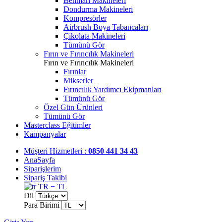
Benmari Makineleri
Dondurma Makineleri
Kompresörler
Airbrush Boya Tabancaları
Çikolata Makineleri
Tümünü Gör
Fırın ve Fırıncılık Makineleri
Fırın ve Fırıncılık Makineleri
Fırınlar
Mikserler
Fırıncılık Yardımcı Ekipmanları
Tümünü Gör
Özel Gün Ürünleri
Tümünü Gör
Masterclass Eğitimler
Kampanyalar
Müşteri Hizmetleri :
0850 441 34 43
AnaSayfa
Siparişlerim
Sipariş Takibi
TR − TL
Dil
Para Birimi