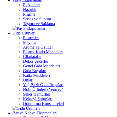
Pasta Ekipmanları
El Aletleri
Hazırlık
Pişirme
Servis ve Sunum
Taşıma ve Saklama
Gıda Ürünleri
Ekmekler
Mayalar
Aroma ve Özütler
Ekmek Katkı Maddeleri
Çikolatalar
Dekor Şekerler
Genel Gıda Maddeleri
Gıda Boyaları
Katkı Maddeleri
Unlar
Yağ Bazlı Gıda Boyaları
Hobi Ürünleri (Yenmez)
Şeker Hamurları
Kokteyl Şurupları
Dondurma Konsantreleri
Bar ve Kahve Ekipmanları