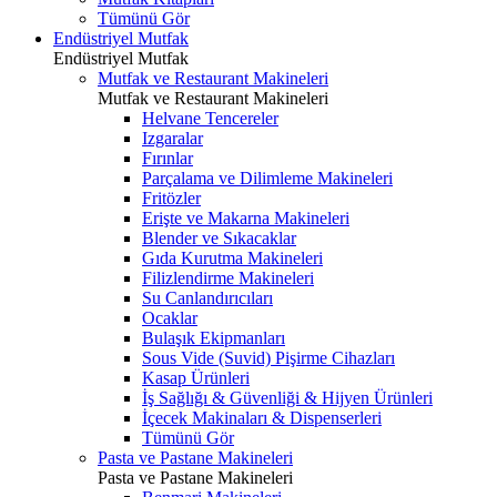
Tümünü Gör
Endüstriyel Mutfak
Endüstriyel Mutfak
Mutfak ve Restaurant Makineleri
Mutfak ve Restaurant Makineleri
Helvane Tencereler
Izgaralar
Fırınlar
Parçalama ve Dilimleme Makineleri
Fritözler
Erişte ve Makarna Makineleri
Blender ve Sıkacaklar
Gıda Kurutma Makineleri
Filizlendirme Makineleri
Su Canlandırıcıları
Ocaklar
Bulaşık Ekipmanları
Sous Vide (Suvid) Pişirme Cihazları
Kasap Ürünleri
İş Sağlığı & Güvenliği & Hijyen Ürünleri
İçecek Makinaları & Dispenserleri
Tümünü Gör
Pasta ve Pastane Makineleri
Pasta ve Pastane Makineleri