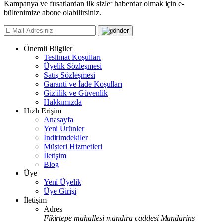
Kampanya ve fırsatlardan ilk sizler haberdar olmak için e-
bültenimize abone olabilirsiniz.
Önemli Bilgiler
Teslimat Koşulları
Üyelik Sözleşmesi
Satış Sözleşmesi
Garanti ve İade Koşulları
Gizlilik ve Güvenlik
Hakkımızda
Hızlı Erişim
Anasayfa
Yeni Ürünler
İndirimdekiler
Müşteri Hizmetleri
İletişim
Blog
Üye
Yeni Üyelik
Üye Girişi
İletişim
Adres
Fikirtepe mahallesi mandıra caddesi Mandarins