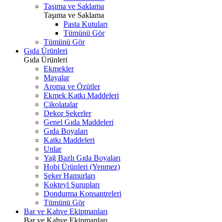
Taşıma ve Saklama
Taşıma ve Saklama
Pasta Kutuları
Tümünü Gör
Tümünü Gör
Gıda Ürünleri
Gıda Ürünleri
Ekmekler
Mayalar
Aroma ve Özütler
Ekmek Katkı Maddeleri
Çikolatalar
Dekor Şekerler
Genel Gıda Maddeleri
Gıda Boyaları
Katkı Maddeleri
Unlar
Yağ Bazlı Gıda Boyaları
Hobi Ürünleri (Yenmez)
Şeker Hamurları
Kokteyl Şurupları
Dondurma Konsantreleri
Tümünü Gör
Bar ve Kahve Ekipmanları
Bar ve Kahve Ekipmanları