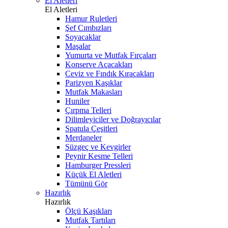
El Aletleri
El Aletleri
Hamur Ruletleri
Şef Cımbızları
Soyacaklar
Maşalar
Yumurta ve Mutfak Fırçaları
Konserve Açacakları
Ceviz ve Fındık Kıracakları
Parizyen Kaşıklar
Mutfak Makasları
Huniler
Çırpma Telleri
Dilimleyiciler ve Doğrayıcılar
Spatula Çeşitleri
Merdaneler
Süzgeç ve Kevgirler
Peynir Kesme Telleri
Hamburger Pressleri
Küçük El Aletleri
Tümünü Gör
Hazırlık
Hazırlık
Ölçü Kaşıkları
Mutfak Tartıları