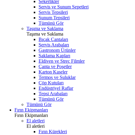
Şekerlikler
Servis ve Sunum Sepetleri
Servis Tepsileri
Sunum Tepsileri
Tümünü Gör
Taşıma ve Saklama
Taşıma ve Saklama
Bıçak Çantaları
Servis Arabaları
Gastronom Ürünler
Saklama Kapları
Eldiven ve Streç Filmler
Çanta ve Poşetler
Karton Kaseler
Termos ve Suluklar
Çöp Kutuları
Endüstriyel Raflar
Tepsi Arabaları
Tümünü Gör
Tümünü Gör
Fırın Ekipmanları
Fırın Ekipmanları
El aletleri
El aletleri
Fırın Kürekleri