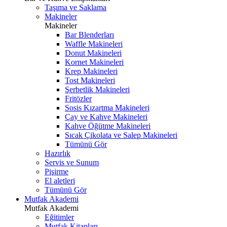
Taşıma ve Saklama
Makineler
Makineler
Bar Blenderları
Waffle Makineleri
Donut Makineleri
Kornet Makineleri
Krep Makineleri
Tost Makineleri
Şerbetlik Makineleri
Fritözler
Sosis Kızartma Makineleri
Çay ve Kahve Makineleri
Kahve Öğütme Makineleri
Sıcak Çikolata ve Salep Makineleri
Tümünü Gör
Hazırlık
Servis ve Sunum
Pişirme
El aletleri
Tümünü Gör
Mutfak Akademi
Mutfak Akademi
Eğitimler
Mutfak Kitapları