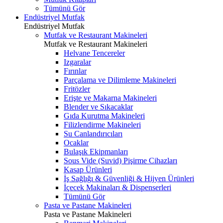
Tümünü Gör
Endüstriyel Mutfak
Endüstriyel Mutfak
Mutfak ve Restaurant Makineleri
Mutfak ve Restaurant Makineleri
Helvane Tencereler
Izgaralar
Fırınlar
Parçalama ve Dilimleme Makineleri
Fritözler
Erişte ve Makarna Makineleri
Blender ve Sıkacaklar
Gıda Kurutma Makineleri
Filizlendirme Makineleri
Su Canlandırıcıları
Ocaklar
Bulaşık Ekipmanları
Sous Vide (Suvid) Pişirme Cihazları
Kasap Ürünleri
İş Sağlığı & Güvenliği & Hijyen Ürünleri
İçecek Makinaları & Dispenserleri
Tümünü Gör
Pasta ve Pastane Makineleri
Pasta ve Pastane Makineleri