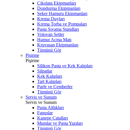
Çikolata Ekipmanları
Dondurma Ekipmanları
Şeker Hamuru Ekipmanları
Krema Duyları
Krema Torba ve Pompaları
Pasta Sıvama Standları
Volovan Setler
Hamur Açma Matı
Kruvasan Ekipmanları
Tümünü Gör
Pişirme
Pişirme
Silikon Pasta ve Kek Kalıpları
Silpatlar
Kek Kalıpları
Tart Kalıpları
Parfe ve Çemberler
Tümünü Gör
Servis ve Sunum
Servis ve Sunum
Pasta Altlıkları
Fanuslar
Kanepe Çatalları
Mumlar ve Pasta Yazıları
Tümünü Gör