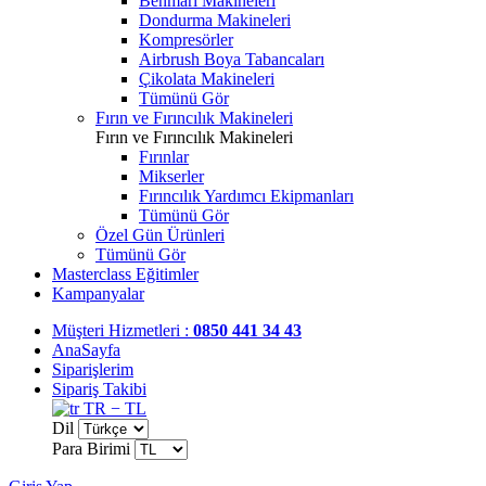
Benmari Makineleri
Dondurma Makineleri
Kompresörler
Airbrush Boya Tabancaları
Çikolata Makineleri
Tümünü Gör
Fırın ve Fırıncılık Makineleri
Fırın ve Fırıncılık Makineleri
Fırınlar
Mikserler
Fırıncılık Yardımcı Ekipmanları
Tümünü Gör
Özel Gün Ürünleri
Tümünü Gör
Masterclass Eğitimler
Kampanyalar
Müşteri Hizmetleri :
0850 441 34 43
AnaSayfa
Siparişlerim
Sipariş Takibi
TR − TL
Dil
Para Birimi