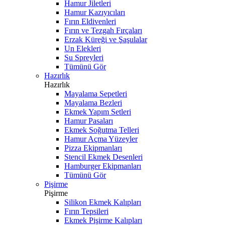
Hamur Jiletleri
Hamur Kazıyıcıları
Fırın Eldivenleri
Fırın ve Tezgah Fırçaları
Erzak Küreği ve Şaşulalar
Un Elekleri
Su Spreyleri
Tümünü Gör
Hazırlık
Hazırlık
Mayalama Sepetleri
Mayalama Bezleri
Ekmek Yapım Setleri
Hamur Pasaları
Ekmek Soğutma Telleri
Hamur Açma Yüzeyler
Pizza Ekipmanları
Stencil Ekmek Desenleri
Hamburger Ekipmanları
Tümünü Gör
Pişirme
Pişirme
Silikon Ekmek Kalıpları
Fırın Tepsileri
Ekmek Pişirme Kalıpları