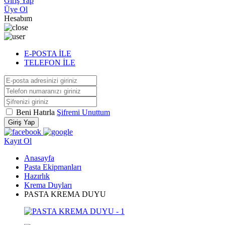
Giriş Yap
Üye Ol
Hesabım
E-POSTA İLE
TELEFON İLE
Beni Hatırla
Şifremi Unuttum
Giriş Yap
Kayıt Ol
Anasayfa
Pasta Ekipmanları
Hazırlık
Krema Duyları
PASTA KREMA DUYU