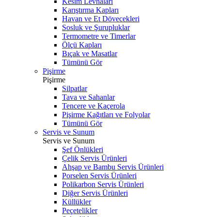
Kesim Levhaları
Karıştırma Kapları
Havan ve Et Dövecekleri
Sosluk ve Şurupluklar
Termometre ve Timerlar
Ölçü Kapları
Bıçak ve Masatlar
Tümünü Gör
Pişirme
Pişirme
Silpatlar
Tava ve Sahanlar
Tencere ve Kaçerola
Pişirme Kağıtları ve Folyolar
Tümünü Gör
Servis ve Sunum
Servis ve Sunum
Şef Önlükleri
Çelik Servis Ürünleri
Ahşap ve Bambu Servis Ürünleri
Porselen Servis Ürünleri
Polikarbon Servis Ürünleri
Diğer Servis Ürünleri
Küllükler
Peçetelikler