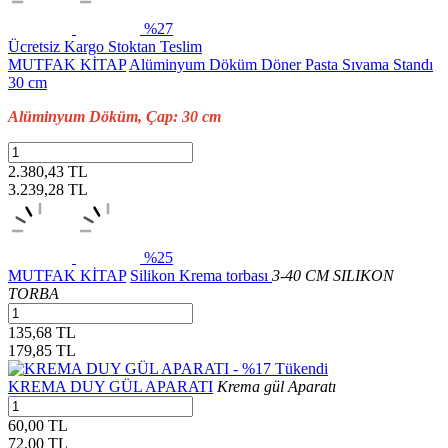
%27
Ücretsiz Kargo
Stoktan Teslim
MUTFAK KİTAP
Alüminyum Döküm Döner Pasta Sıvama Standı
30 cm
Alüminyum Döküm, Çap: 30 cm
2.380,43 TL
3.239,28
TL
%25
MUTFAK KİTAP
Silikon Krema torbası
3-40 CM SILIKON
TORBA
135,68 TL
179,85
TL
%17
Tükendi
KREMA DUY GÜL APARATI
Krema gül Aparatı
60,00 TL
72,00
TL