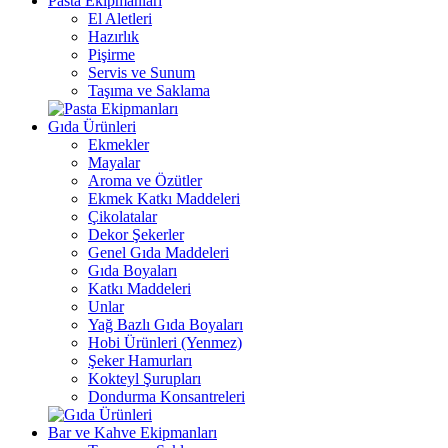
Pasta Ekipmanları
El Aletleri
Hazırlık
Pişirme
Servis ve Sunum
Taşıma ve Saklama
Gıda Ürünleri
Ekmekler
Mayalar
Aroma ve Özütler
Ekmek Katkı Maddeleri
Çikolatalar
Dekor Şekerler
Genel Gıda Maddeleri
Gıda Boyaları
Katkı Maddeleri
Unlar
Yağ Bazlı Gıda Boyaları
Hobi Ürünleri (Yenmez)
Şeker Hamurları
Kokteyl Şurupları
Dondurma Konsantreleri
Bar ve Kahve Ekipmanları