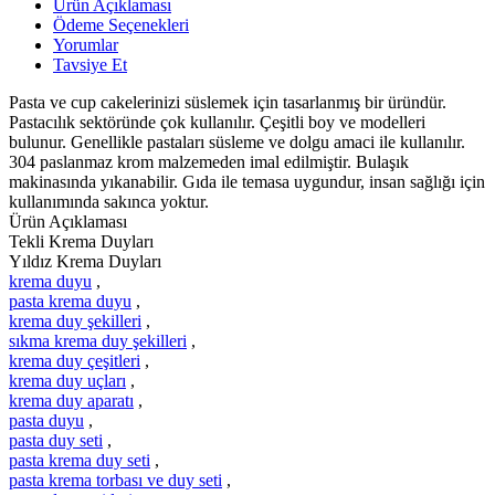
Ürün Açıklaması
Ödeme Seçenekleri
Yorumlar
Tavsiye Et
Pasta ve cup cakelerinizi süslemek için tasarlanmış bir üründür.
Pastacılık sektöründe çok kullanılır. Çeşitli boy ve modelleri
bulunur. Genellikle pastaları süsleme ve dolgu amaci ile kullanılır.
304 paslanmaz krom malzemeden imal edilmiştir. Bulaşık
makinasında yıkanabilir. Gıda ile temasa uygundur, insan sağlığı için
kullanımında sakınca yoktur.
Ürün Açıklaması
Tekli Krema Duyları
Yıldız Krema Duyları
krema duyu
,
pasta krema duyu
,
krema duy şekilleri
,
sıkma krema duy şekilleri
,
krema duy çeşitleri
,
krema duy uçları
,
krema duy aparatı
,
pasta duyu
,
pasta duy seti
,
pasta krema duy seti
,
pasta krema torbası ve duy seti
,