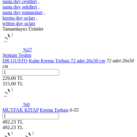
pasta duy çeşitleri
,
pasta duy şekilleri
,
pasta duy numaraları
,
krema duy uçları
,
wilton duy uçları
Tamamlayıcı Ürünler
%27
Stoktan Teslim
DR GUSTO
Kalın Krema Torbası 72 adet 26x50 cm
72 adet 26x50
cm
229,00 TL
315,00
TL
%0
MUTFAK KİTAP
Krema Torbası
6-55
492,23 TL
492,23
TL