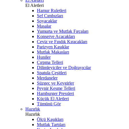
El Aletleri
El Aletleri
Hamur Ruletleri
Şef Cımbızları
Soyacaklar
Maşalar
Yumurta ve Mutfak Fırçaları
Konserve Açacakları
Ceviz ve Fındık Kıracakları
Parizyen Kaşıklar
Mutfak Makasları
Huniler
Çırpma Telleri
Dilimleyiciler ve Doğrayıcılar
Spatula Çeşitleri
Merdaneler
Süzgeç ve Kevgirler
Peynir Kesme Telleri
Hamburger Pressleri
Küçük El Aletleri
Tümünü Gör
Hazırlık
Hazırlık
Ölçü Kaşıkları
Mutfak Tartıları