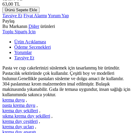
63,00
TL
Ürünü Sepete Ekle
Tavsiye Et
Fiyat Alarmı
Yorum Yap
Paylaş
Bu Markanın
Diğer
ürünleri
Toplu Sipariş İçin
Ürün Açıklaması
Ödeme Seçenekleri
Yorumlar
Tavsiye Et
Pasta ve cup cakelerinizi süslemek için tasarlanmış bir üründür.
Pastacılık sektöründe çok kullanılır. Çeşitli boy ve modelleri
bulunur.Genellikle pastaları süsleme ve dolgu amaci ile kullanılır.
304 paslanmaz krom malzemeden imal edilmiştir. Bulaşık
makinasında yıkanabilir. Gıda ile temasa uygundur, insan sağlığı için
kullanımında sakınca yoktur.
krema duyu
,
pasta krema duyu
,
krema duy şekilleri
,
sıkma krema duy şekilleri
,
krema duy çeşitleri
,
krema duy uçları
,
krema duy aparatı
,