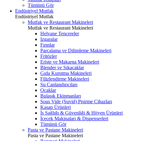
Tümünü Gör
Endüstriyel Mutfak
Endüstriyel Mutfak
Mutfak ve Restaurant Makineleri
Mutfak ve Restaurant Makineleri
Helvane Tencereler
Izgaralar
Fırınlar
Parçalama ve Dilimleme Makineleri
Fritözler
Erişte ve Makarna Makineleri
Blender ve Sıkacaklar
Gıda Kurutma Makineleri
Filizlendirme Makineleri
Su Canlandırıcıları
Ocaklar
Bulaşık Ekipmanları
Sous Vide (Suvid) Pişirme Cihazları
Kasap Ürünleri
İş Sağlığı & Güvenliği & Hijyen Ürünleri
İçecek Makinaları & Dispenserleri
Tümünü Gör
Pasta ve Pastane Makineleri
Pasta ve Pastane Makineleri