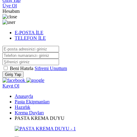
Giriş Yap
Üye Ol
Hesabım
E-POSTA İLE
TELEFON İLE
Beni Hatırla
Şifremi Unuttum
Giriş Yap
Kayıt Ol
Anasayfa
Pasta Ekipmanları
Hazırlık
Krema Duyları
PASTA KREMA DUYU