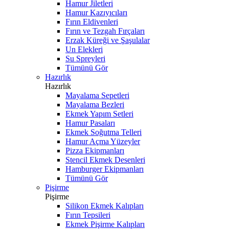
Hamur Jiletleri
Hamur Kazıyıcıları
Fırın Eldivenleri
Fırın ve Tezgah Fırçaları
Erzak Küreği ve Şaşulalar
Un Elekleri
Su Spreyleri
Tümünü Gör
Hazırlık
Hazırlık
Mayalama Sepetleri
Mayalama Bezleri
Ekmek Yapım Setleri
Hamur Pasaları
Ekmek Soğutma Telleri
Hamur Açma Yüzeyler
Pizza Ekipmanları
Stencil Ekmek Desenleri
Hamburger Ekipmanları
Tümünü Gör
Pişirme
Pişirme
Silikon Ekmek Kalıpları
Fırın Tepsileri
Ekmek Pişirme Kalıpları