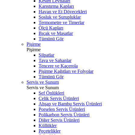
Kesim Levhaları
Karıştırma Kapları
Havan ve Et Dövecekleri
Sosluk ve Şurupluklar
Termometre ve Timerlar
Ölçü Kapları
Bıçak ve Masatlar
Tümünü Gör
Pişirme
Pişirme
Silpatlar
Tava ve Sahanlar
Tencere ve Kaçerola
Pişirme Kağıtları ve Folyolar
Tümünü Gör
Servis ve Sunum
Servis ve Sunum
Şef Önlükleri
Çelik Servis Ürünleri
Ahşap ve Bambu Servis Ürünleri
Porselen Servis Ürünleri
Polikarbon Servis Ürünleri
Diğer Servis Ürünleri
Küllükler
Peçetelikler