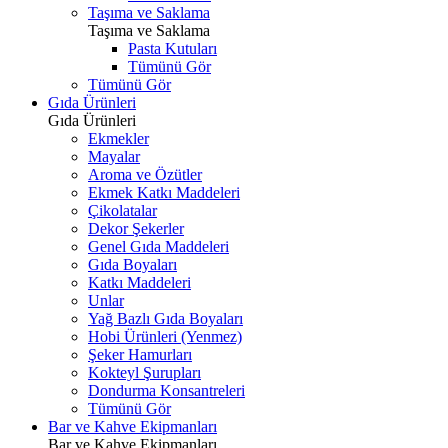
Taşıma ve Saklama
Taşıma ve Saklama
Pasta Kutuları
Tümünü Gör
Tümünü Gör
Gıda Ürünleri
Gıda Ürünleri
Ekmekler
Mayalar
Aroma ve Özütler
Ekmek Katkı Maddeleri
Çikolatalar
Dekor Şekerler
Genel Gıda Maddeleri
Gıda Boyaları
Katkı Maddeleri
Unlar
Yağ Bazlı Gıda Boyaları
Hobi Ürünleri (Yenmez)
Şeker Hamurları
Kokteyl Şurupları
Dondurma Konsantreleri
Tümünü Gör
Bar ve Kahve Ekipmanları
Bar ve Kahve Ekipmanları