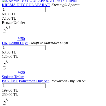
%17
Tükendi
KREMA DUY GÜL APARATI
Krema gül Aparatı
60,00 TL
72,00
TL
Benzer Ürünler
%50
DK
Dolum Duyu
Dolgu ve Marmalet Duyu
63,00 TL
126,00
TL
%20
Stoktan Teslim
PASTİME
Polikarbon Duy Seti
Polikarbon Duy Seti 6'lı
199,00 TL
250,00
TL