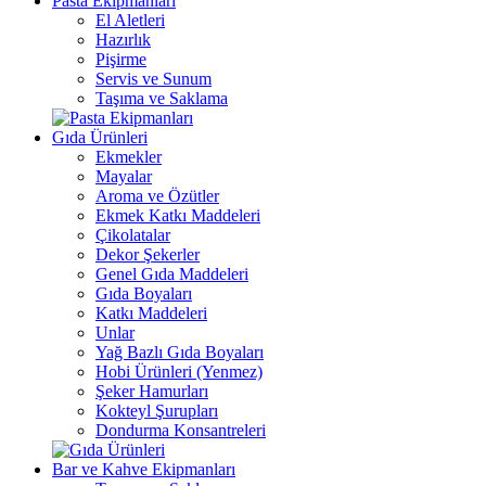
Pasta Ekipmanları
El Aletleri
Hazırlık
Pişirme
Servis ve Sunum
Taşıma ve Saklama
Gıda Ürünleri
Ekmekler
Mayalar
Aroma ve Özütler
Ekmek Katkı Maddeleri
Çikolatalar
Dekor Şekerler
Genel Gıda Maddeleri
Gıda Boyaları
Katkı Maddeleri
Unlar
Yağ Bazlı Gıda Boyaları
Hobi Ürünleri (Yenmez)
Şeker Hamurları
Kokteyl Şurupları
Dondurma Konsantreleri
Bar ve Kahve Ekipmanları