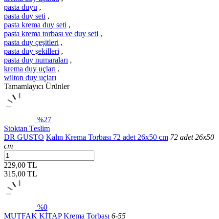
pasta duyu
,
pasta duy seti
,
pasta krema duy seti
,
pasta krema torbası ve duy seti
,
pasta duy çeşitleri
,
pasta duy şekilleri
,
pasta duy numaraları
,
krema duy uçları
,
wilton duy uçları
Tamamlayıcı Ürünler
%27
Stoktan Teslim
DR GUSTO
Kalın Krema Torbası 72 adet 26x50 cm
72 adet 26x50
cm
229,00 TL
315,00
TL
%0
MUTFAK KİTAP
Krema Torbası
6-55