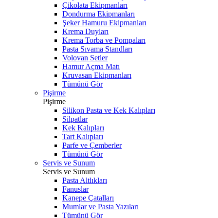
Çikolata Ekipmanları
Dondurma Ekipmanları
Şeker Hamuru Ekipmanları
Krema Duyları
Krema Torba ve Pompaları
Pasta Sıvama Standları
Volovan Setler
Hamur Açma Matı
Kruvasan Ekipmanları
Tümünü Gör
Pişirme
Pişirme
Silikon Pasta ve Kek Kalıpları
Silpatlar
Kek Kalıpları
Tart Kalıpları
Parfe ve Çemberler
Tümünü Gör
Servis ve Sunum
Servis ve Sunum
Pasta Altlıkları
Fanuslar
Kanepe Çatalları
Mumlar ve Pasta Yazıları
Tümünü Gör