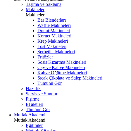
Taşıma ve Saklama
Makineler
Makineler
Bar Blenderları
Waffle Makineleri
Donut Makineleri
Kornet Makineleri
Krep Makineleri
Tost Makineleri
Şerbetlik Makineleri
Fritözler
Sosis Kızartma Makineleri
Çay ve Kahve Makineleri
Kahve Öğütme Makineleri
Sıcak Çikolata ve Salep Makineleri
Tümünü Gör
Hazırlık
Servis ve Sunum
Pişirme
El aletleri
Tümünü Gör
Mutfak Akademi
Mutfak Akademi
Eğitimler
Mutfak Kitapları