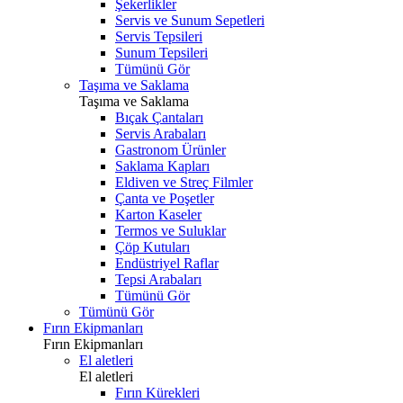
Şekerlikler
Servis ve Sunum Sepetleri
Servis Tepsileri
Sunum Tepsileri
Tümünü Gör
Taşıma ve Saklama
Taşıma ve Saklama
Bıçak Çantaları
Servis Arabaları
Gastronom Ürünler
Saklama Kapları
Eldiven ve Streç Filmler
Çanta ve Poşetler
Karton Kaseler
Termos ve Suluklar
Çöp Kutuları
Endüstriyel Raflar
Tepsi Arabaları
Tümünü Gör
Tümünü Gör
Fırın Ekipmanları
Fırın Ekipmanları
El aletleri
El aletleri
Fırın Kürekleri