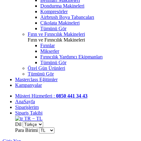
Benmari Makineleri
Dondurma Makineleri
Kompresörler
Airbrush Boya Tabancaları
Çikolata Makineleri
Tümünü Gör
Fırın ve Fırıncılık Makineleri
Fırın ve Fırıncılık Makineleri
Fırınlar
Mikserler
Fırıncılık Yardımcı Ekipmanları
Tümünü Gör
Özel Gün Ürünleri
Tümünü Gör
Masterclass Eğitimler
Kampanyalar
Müşteri Hizmetleri :
0850 441 34 43
AnaSayfa
Siparişlerim
Sipariş Takibi
TR − TL
Dil
Para Birimi