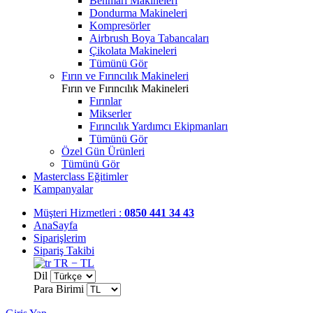
Benmari Makineleri
Dondurma Makineleri
Kompresörler
Airbrush Boya Tabancaları
Çikolata Makineleri
Tümünü Gör
Fırın ve Fırıncılık Makineleri
Fırın ve Fırıncılık Makineleri
Fırınlar
Mikserler
Fırıncılık Yardımcı Ekipmanları
Tümünü Gör
Özel Gün Ürünleri
Tümünü Gör
Masterclass Eğitimler
Kampanyalar
Müşteri Hizmetleri :
0850 441 34 43
AnaSayfa
Siparişlerim
Sipariş Takibi
TR − TL
Dil
Para Birimi