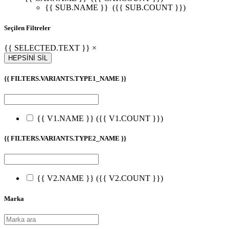
{{ SUB.NAME }}
({{ SUB.COUNT }})
Seçilen Filtreler
{{ SELECTED.TEXT }} ×
HEPSİNİ SİL
{{ FILTERS.VARIANTS.TYPE1_NAME }}
{{ V1.NAME }}
({{ V1.COUNT }})
{{ FILTERS.VARIANTS.TYPE2_NAME }}
{{ V2.NAME }}
({{ V2.COUNT }})
Marka