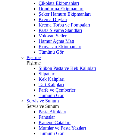
Çikolata Ekipmanları
Dondurma Ekipmanları
Şeker Hamuru Ekipmanları
Krema Duyları
Krema Torba ve Pompaları
Pasta Sıvama Standları
Volovan Setler
Hamur Açma Matı
Kruvasan Ekipmanları
Tümünü Gör
Pişirme
Pişirme
Silikon Pasta ve Kek Kalıpları
Silpatlar
Kek Kalıpları
Tart Kalıpları
Parfe ve Çemberler
Tümünü Gör
Servis ve Sunum
Servis ve Sunum
Pasta Altlıkları
Fanuslar
Kanepe Çatalları
Mumlar ve Pasta Yazıları
Tümünü Gör