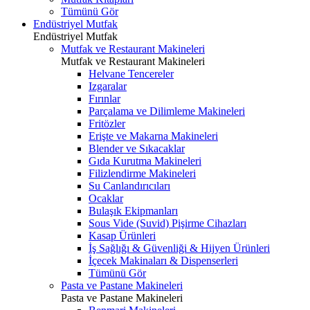
Tümünü Gör
Endüstriyel Mutfak
Endüstriyel Mutfak
Mutfak ve Restaurant Makineleri
Mutfak ve Restaurant Makineleri
Helvane Tencereler
Izgaralar
Fırınlar
Parçalama ve Dilimleme Makineleri
Fritözler
Erişte ve Makarna Makineleri
Blender ve Sıkacaklar
Gıda Kurutma Makineleri
Filizlendirme Makineleri
Su Canlandırıcıları
Ocaklar
Bulaşık Ekipmanları
Sous Vide (Suvid) Pişirme Cihazları
Kasap Ürünleri
İş Sağlığı & Güvenliği & Hijyen Ürünleri
İçecek Makinaları & Dispenserleri
Tümünü Gör
Pasta ve Pastane Makineleri
Pasta ve Pastane Makineleri