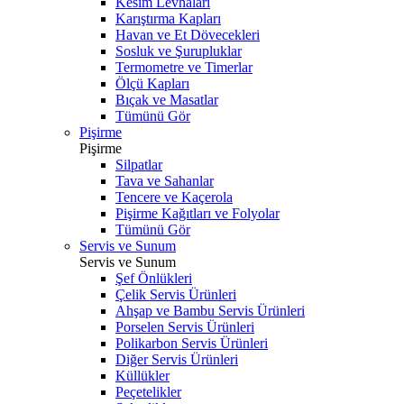
Kesim Levhaları
Karıştırma Kapları
Havan ve Et Dövecekleri
Sosluk ve Şurupluklar
Termometre ve Timerlar
Ölçü Kapları
Bıçak ve Masatlar
Tümünü Gör
Pişirme
Pişirme
Silpatlar
Tava ve Sahanlar
Tencere ve Kaçerola
Pişirme Kağıtları ve Folyolar
Tümünü Gör
Servis ve Sunum
Servis ve Sunum
Şef Önlükleri
Çelik Servis Ürünleri
Ahşap ve Bambu Servis Ürünleri
Porselen Servis Ürünleri
Polikarbon Servis Ürünleri
Diğer Servis Ürünleri
Küllükler
Peçetelikler