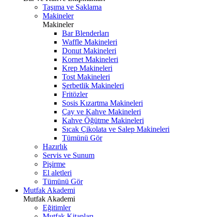
Taşıma ve Saklama
Makineler
Makineler
Bar Blenderları
Waffle Makineleri
Donut Makineleri
Kornet Makineleri
Krep Makineleri
Tost Makineleri
Şerbetlik Makineleri
Fritözler
Sosis Kızartma Makineleri
Çay ve Kahve Makineleri
Kahve Öğütme Makineleri
Sıcak Çikolata ve Salep Makineleri
Tümünü Gör
Hazırlık
Servis ve Sunum
Pişirme
El aletleri
Tümünü Gör
Mutfak Akademi
Mutfak Akademi
Eğitimler
Mutfak Kitapları