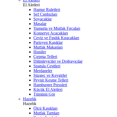
El Aletleri
El Aletleri
Hamur Ruletleri
Şef Cımbızları
Soyacaklar
Maşalar
Yumurta ve Mutfak Fırçaları
Konserve Açacakları
Ceviz ve Fındık Kıracakları
Parizyen Kaşıklar
Mutfak Makasları
Huniler
Çırpma Telleri
Dilimleyiciler ve Doğrayıcılar
Spatula Çeşitleri
Merdaneler
Süzgeç ve Kevgirler
Peynir Kesme Telleri
Hamburger Pressleri
Küçük El Aletleri
Tümünü Gör
Hazırlık
Hazırlık
Ölçü Kaşıkları
Mutfak Tartıları