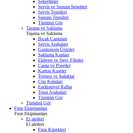
Şekerlikler
Servis ve Sunum Sepetleri
Servis Tepsileri
Sunum Tepsileri
Tümünü Gör
Taşıma ve Saklama
Taşıma ve Saklama
Bıçak Çantaları
Servis Arabaları
Gastronom Ürünler
Saklama Kapları
Eldiven ve Streç Filmler
Çanta ve Poşetler
Karton Kaseler
Termos ve Suluklar
Çöp Kutuları
Endüstriyel Raflar
Tepsi Arabaları
Tümünü Gör
Tümünü Gör
Fırın Ekipmanları
Fırın Ekipmanları
El aletleri
El aletleri
Fırın Kürekleri