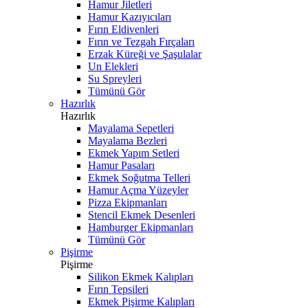
Hamur Jiletleri
Hamur Kazıyıcıları
Fırın Eldivenleri
Fırın ve Tezgah Fırçaları
Erzak Küreği ve Şaşulalar
Un Elekleri
Su Spreyleri
Tümünü Gör
Hazırlık
Hazırlık
Mayalama Sepetleri
Mayalama Bezleri
Ekmek Yapım Setleri
Hamur Pasaları
Ekmek Soğutma Telleri
Hamur Açma Yüzeyler
Pizza Ekipmanları
Stencil Ekmek Desenleri
Hamburger Ekipmanları
Tümünü Gör
Pişirme
Pişirme
Silikon Ekmek Kalıpları
Fırın Tepsileri
Ekmek Pişirme Kalıpları