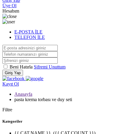
Giriş Yap
Üye Ol
Hesabım
E-POSTA İLE
TELEFON İLE
Beni Hatırla
Şifremi Unuttum
Giriş Yap
Kayıt Ol
Anasayfa
pasta krema torbası ve duy seti
Filtre
Kategoriler
{{ CAT.NAME }}
({{ CAT.COUNT }})