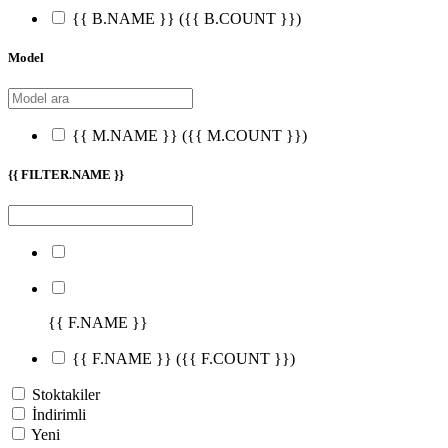
{{ B.NAME }}
({{ B.COUNT }})
Model
{{ M.NAME }}
({{ M.COUNT }})
{{ FILTER.NAME }}
{{ F.NAME }}
{{ F.NAME }}
({{ F.COUNT }})
Stoktakiler
İndirimli
Yeni