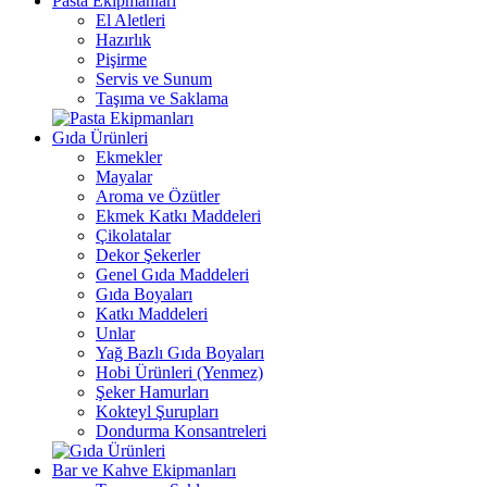
Pasta Ekipmanları
El Aletleri
Hazırlık
Pişirme
Servis ve Sunum
Taşıma ve Saklama
Gıda Ürünleri
Ekmekler
Mayalar
Aroma ve Özütler
Ekmek Katkı Maddeleri
Çikolatalar
Dekor Şekerler
Genel Gıda Maddeleri
Gıda Boyaları
Katkı Maddeleri
Unlar
Yağ Bazlı Gıda Boyaları
Hobi Ürünleri (Yenmez)
Şeker Hamurları
Kokteyl Şurupları
Dondurma Konsantreleri
Bar ve Kahve Ekipmanları