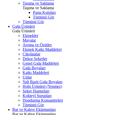
Taşıma ve Saklama
Taşıma ve Saklama
Pasta Kutuları
Tümünü Gör
Tümünü Gör
Gıda Ürünleri
Gıda Ürünleri
Ekmekler
Mayalar
Aroma ve Özütler
Ekmek Katkı Maddeleri
Çikolatalar
Dekor Şekerler
Genel Gıda Maddeleri
Gıda Boyaları
Katkı Maddeleri
Unlar
Yağ Bazlı Gıda Boyaları
Hobi Ürünleri (Yenmez)
Şeker Hamurları
Kokteyl Şurupları
Dondurma Konsantreleri
Tümünü Gör
Bar ve Kahve Ekipmanları
Bar ve Kahve Ekipmanları