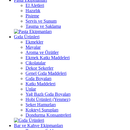
Pasta Ekipmanları
El Aletleri
Hazırlık
Pişirme
Servis ve Sunum
Taşıma ve Saklama
Gıda Ürünleri
Ekmekler
Mayalar
Aroma ve Özütler
Ekmek Katkı Maddeleri
Çikolatalar
Dekor Şekerler
Genel Gıda Maddeleri
Gıda Boyaları
Katkı Maddeleri
Unlar
Yağ Bazlı Gıda Boyaları
Hobi Ürünleri (Yenmez)
Şeker Hamurları
Kokteyl Şurupları
Dondurma Konsantreleri
Bar ve Kahve Ekipmanları