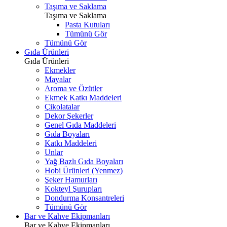
Taşıma ve Saklama
Taşıma ve Saklama
Pasta Kutuları
Tümünü Gör
Tümünü Gör
Gıda Ürünleri
Gıda Ürünleri
Ekmekler
Mayalar
Aroma ve Özütler
Ekmek Katkı Maddeleri
Çikolatalar
Dekor Şekerler
Genel Gıda Maddeleri
Gıda Boyaları
Katkı Maddeleri
Unlar
Yağ Bazlı Gıda Boyaları
Hobi Ürünleri (Yenmez)
Şeker Hamurları
Kokteyl Şurupları
Dondurma Konsantreleri
Tümünü Gör
Bar ve Kahve Ekipmanları
Bar ve Kahve Ekipmanları