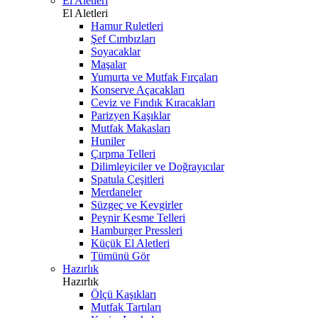
El Aletleri
El Aletleri
Hamur Ruletleri
Şef Cımbızları
Soyacaklar
Maşalar
Yumurta ve Mutfak Fırçaları
Konserve Açacakları
Ceviz ve Fındık Kıracakları
Parizyen Kaşıklar
Mutfak Makasları
Huniler
Çırpma Telleri
Dilimleyiciler ve Doğrayıcılar
Spatula Çeşitleri
Merdaneler
Süzgeç ve Kevgirler
Peynir Kesme Telleri
Hamburger Pressleri
Küçük El Aletleri
Tümünü Gör
Hazırlık
Hazırlık
Ölçü Kaşıkları
Mutfak Tartıları