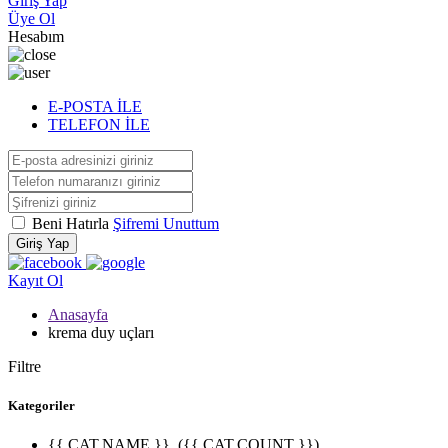
Giriş Yap
Üye Ol
Hesabım
E-POSTA İLE
TELEFON İLE
Beni Hatırla
Şifremi Unuttum
Giriş Yap
Kayıt Ol
Anasayfa
krema duy uçları
Filtre
Kategoriler
{{ CAT.NAME }}
({{ CAT.COUNT }})