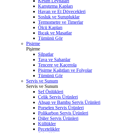
Kesim Levhaları
Karıştırma Kapları
Havan ve Et Dövecekleri
Sosluk ve Şurupluklar
Termometre ve Timerlar
Ölçü Kapları
Bıçak ve Masatlar
Tümünü Gör
Pişirme
Pişirme
Silpatlar
Tava ve Sahanlar
Tencere ve Kaçerola
Pişirme Kağıtları ve Folyolar
Tümünü Gör
Servis ve Sunum
Servis ve Sunum
Şef Önlükleri
Çelik Servis Ürünleri
Ahşap ve Bambu Servis Ürünleri
Porselen Servis Ürünleri
Polikarbon Servis Ürünleri
Diğer Servis Ürünleri
Küllükler
Peçetelikler