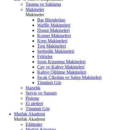
Taşıma ve Saklama
Makineler
Makineler
Bar Blenderları
Waffle Makineleri
Donut Makineleri
Kornet Makineleri
Krep Makineleri
Tost Makineleri
Şerbetlik Makineleri
Fritözler
Sosis Kızartma Makineleri
Çay ve Kahve Makineleri
Kahve Öğütme Makineleri
Sıcak Çikolata ve Salep Makineleri
Tümünü Gör
Hazırlık
Servis ve Sunum
Pişirme
El aletleri
Tümünü Gör
Mutfak Akademi
Mutfak Akademi
Eğitimler
Mutfak Kitapları