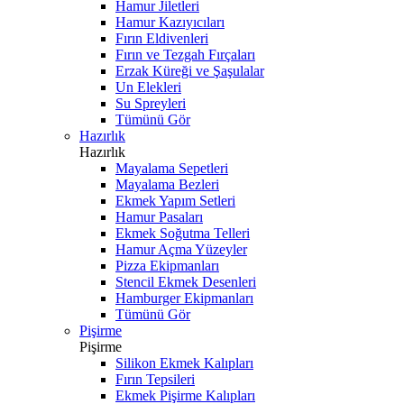
Hamur Jiletleri
Hamur Kazıyıcıları
Fırın Eldivenleri
Fırın ve Tezgah Fırçaları
Erzak Küreği ve Şaşulalar
Un Elekleri
Su Spreyleri
Tümünü Gör
Hazırlık
Hazırlık
Mayalama Sepetleri
Mayalama Bezleri
Ekmek Yapım Setleri
Hamur Pasaları
Ekmek Soğutma Telleri
Hamur Açma Yüzeyler
Pizza Ekipmanları
Stencil Ekmek Desenleri
Hamburger Ekipmanları
Tümünü Gör
Pişirme
Pişirme
Silikon Ekmek Kalıpları
Fırın Tepsileri
Ekmek Pişirme Kalıpları