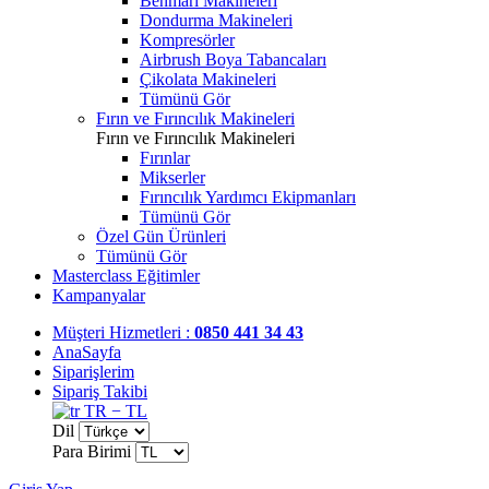
Benmari Makineleri
Dondurma Makineleri
Kompresörler
Airbrush Boya Tabancaları
Çikolata Makineleri
Tümünü Gör
Fırın ve Fırıncılık Makineleri
Fırın ve Fırıncılık Makineleri
Fırınlar
Mikserler
Fırıncılık Yardımcı Ekipmanları
Tümünü Gör
Özel Gün Ürünleri
Tümünü Gör
Masterclass Eğitimler
Kampanyalar
Müşteri Hizmetleri :
0850 441 34 43
AnaSayfa
Siparişlerim
Sipariş Takibi
TR − TL
Dil
Para Birimi