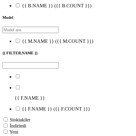
{{ B.NAME }}
({{ B.COUNT }})
Model
{{ M.NAME }}
({{ M.COUNT }})
{{ FILTER.NAME }}
{{ F.NAME }}
{{ F.NAME }}
({{ F.COUNT }})
Stoktakiler
İndirimli
Yeni