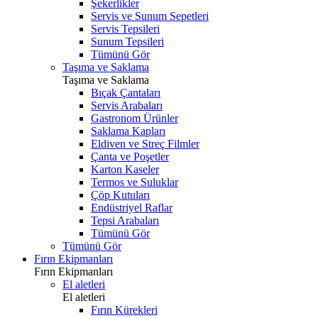
Şekerlikler
Servis ve Sunum Sepetleri
Servis Tepsileri
Sunum Tepsileri
Tümünü Gör
Taşıma ve Saklama
Taşıma ve Saklama
Bıçak Çantaları
Servis Arabaları
Gastronom Ürünler
Saklama Kapları
Eldiven ve Streç Filmler
Çanta ve Poşetler
Karton Kaseler
Termos ve Suluklar
Çöp Kutuları
Endüstriyel Raflar
Tepsi Arabaları
Tümünü Gör
Tümünü Gör
Fırın Ekipmanları
Fırın Ekipmanları
El aletleri
El aletleri
Fırın Kürekleri