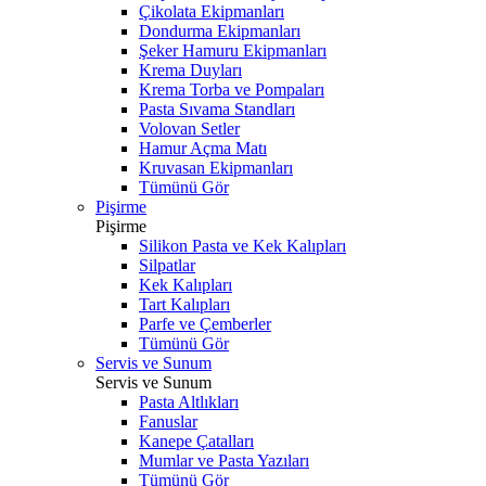
Çikolata Ekipmanları
Dondurma Ekipmanları
Şeker Hamuru Ekipmanları
Krema Duyları
Krema Torba ve Pompaları
Pasta Sıvama Standları
Volovan Setler
Hamur Açma Matı
Kruvasan Ekipmanları
Tümünü Gör
Pişirme
Pişirme
Silikon Pasta ve Kek Kalıpları
Silpatlar
Kek Kalıpları
Tart Kalıpları
Parfe ve Çemberler
Tümünü Gör
Servis ve Sunum
Servis ve Sunum
Pasta Altlıkları
Fanuslar
Kanepe Çatalları
Mumlar ve Pasta Yazıları
Tümünü Gör