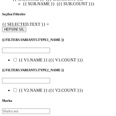
{{ SUB.NAME }}
({{ SUB.COUNT }})
Seçilen Filtreler
{{ SELECTED.TEXT }} ×
HEPSİNİ SİL
{{ FILTERS.VARIANTS.TYPE1_NAME }}
{{ V1.NAME }}
({{ V1.COUNT }})
{{ FILTERS.VARIANTS.TYPE2_NAME }}
{{ V2.NAME }}
({{ V2.COUNT }})
Marka