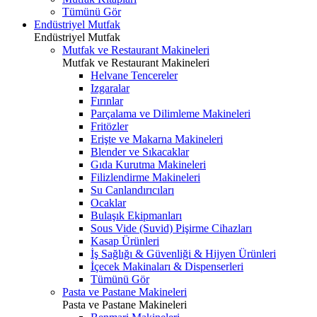
Tümünü Gör
Endüstriyel Mutfak
Endüstriyel Mutfak
Mutfak ve Restaurant Makineleri
Mutfak ve Restaurant Makineleri
Helvane Tencereler
Izgaralar
Fırınlar
Parçalama ve Dilimleme Makineleri
Fritözler
Erişte ve Makarna Makineleri
Blender ve Sıkacaklar
Gıda Kurutma Makineleri
Filizlendirme Makineleri
Su Canlandırıcıları
Ocaklar
Bulaşık Ekipmanları
Sous Vide (Suvid) Pişirme Cihazları
Kasap Ürünleri
İş Sağlığı & Güvenliği & Hijyen Ürünleri
İçecek Makinaları & Dispenserleri
Tümünü Gör
Pasta ve Pastane Makineleri
Pasta ve Pastane Makineleri