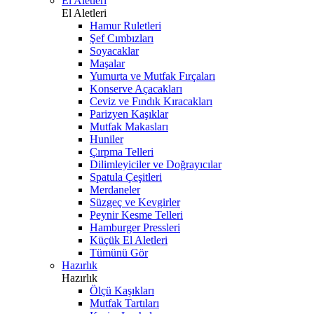
El Aletleri
El Aletleri
Hamur Ruletleri
Şef Cımbızları
Soyacaklar
Maşalar
Yumurta ve Mutfak Fırçaları
Konserve Açacakları
Ceviz ve Fındık Kıracakları
Parizyen Kaşıklar
Mutfak Makasları
Huniler
Çırpma Telleri
Dilimleyiciler ve Doğrayıcılar
Spatula Çeşitleri
Merdaneler
Süzgeç ve Kevgirler
Peynir Kesme Telleri
Hamburger Pressleri
Küçük El Aletleri
Tümünü Gör
Hazırlık
Hazırlık
Ölçü Kaşıkları
Mutfak Tartıları