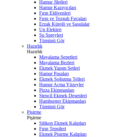
Hamur Jiletleri
Hamur Kazıyıcıları
Fırın Eldivenleri
Fırın ve Tezgah Fırçaları
Erzak Küreği ve Şaşulalar
Un Elekleri
Su Spreyleri
Tümünü Gör
Hazırlık
Hazırlık
Mayalama Sepetleri
Mayalama Bezleri
Ekmek Yapım Setleri
Hamur Pasaları
Ekmek Soğutma Telleri
Hamur Açma Yüzeyler
Pizza Ekipmanları
Stencil Ekmek Desenleri
Hamburger Ekipmanları
Tümünü Gör
Pişirme
Pişirme
Silikon Ekmek Kalıpları
Fırın Tepsileri
Ekmek Pişirme Kalıpları