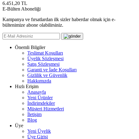
6.451,20
TL
E-Bülten Aboneliği
Kampanya ve fırsatlardan ilk sizler haberdar olmak için e-
bültenimize abone olabilirsiniz.
Önemli Bilgiler
Teslimat Koşulları
Üyelik Sözleşmesi
Satış Sözleşmesi
Garanti ve İade Koşulları
Gizlilik ve Güvenlik
Hakkımızda
Hızlı Erişim
Anasayfa
Yeni Ürünler
İndirimdekiler
Müşteri Hizmetleri
İletişim
Blog
Üye
Yeni Üyelik
Üye Girişi