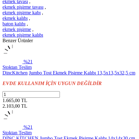
ekmek tavası
,
ekmek pişirme tavası
,
ekmek pişirme kabı
,
ekmek kalıbı
,
baton kalıbı
,
ekmek pişirme
,
ekmek pişirme kalıbı
Benzer Ürünler
%21
Stoktan Teslim
DincKitchen
Jumbo Tost Ekmek Pişirme Kalıbı 13,5x13,5x32,5 cm
EVDE KULLANIM İÇİN UYGUN DEĞİLDİR
1.665,00 TL
2.103,00
TL
%21
Stoktan Teslim
DİNC KİTCHEN
Jumbo Tost Ekmek Pişirme Kalıbı 14x14x30 cm