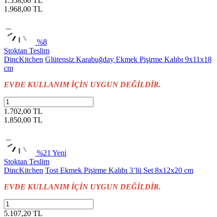
1.558,00 TL
1.968,00
TL
%8
Stoktan Teslim
DincKitchen
Glütensiz Karabuğday Ekmek Pişirme Kalıbı 9x11x18
cm
EVDE KULLANIM İÇİN UYGUN DEĞİLDİR.
1.702,00 TL
1.850,00
TL
%21
Yeni
Stoktan Teslim
DincKitchen
Tost Ekmek Pişirme Kalıbı 3’lü Set 8x12x20 cm
EVDE KULLANIM İÇİN UYGUN DEĞİLDİR.
5.107,20 TL