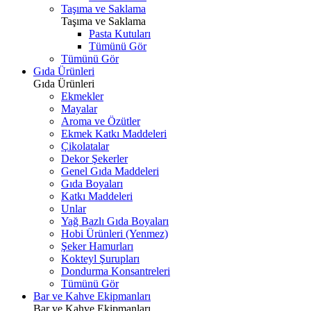
Taşıma ve Saklama
Taşıma ve Saklama
Pasta Kutuları
Tümünü Gör
Tümünü Gör
Gıda Ürünleri
Gıda Ürünleri
Ekmekler
Mayalar
Aroma ve Özütler
Ekmek Katkı Maddeleri
Çikolatalar
Dekor Şekerler
Genel Gıda Maddeleri
Gıda Boyaları
Katkı Maddeleri
Unlar
Yağ Bazlı Gıda Boyaları
Hobi Ürünleri (Yenmez)
Şeker Hamurları
Kokteyl Şurupları
Dondurma Konsantreleri
Tümünü Gör
Bar ve Kahve Ekipmanları
Bar ve Kahve Ekipmanları