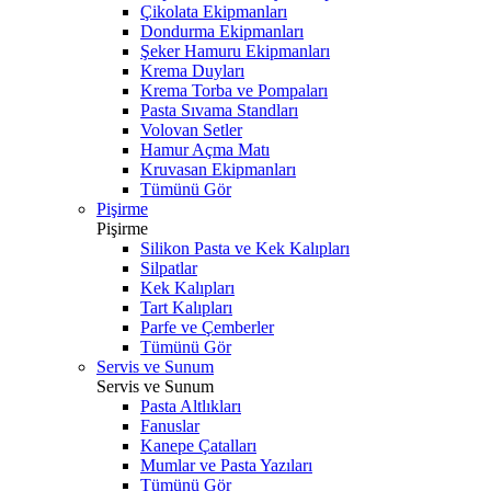
Çikolata Ekipmanları
Dondurma Ekipmanları
Şeker Hamuru Ekipmanları
Krema Duyları
Krema Torba ve Pompaları
Pasta Sıvama Standları
Volovan Setler
Hamur Açma Matı
Kruvasan Ekipmanları
Tümünü Gör
Pişirme
Pişirme
Silikon Pasta ve Kek Kalıpları
Silpatlar
Kek Kalıpları
Tart Kalıpları
Parfe ve Çemberler
Tümünü Gör
Servis ve Sunum
Servis ve Sunum
Pasta Altlıkları
Fanuslar
Kanepe Çatalları
Mumlar ve Pasta Yazıları
Tümünü Gör