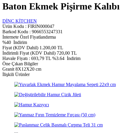
Baton Ekmek Pişirme Kalıbı
DİNC KİTCHEN
Ürün Kodu :
FIRIN000047
Barkod Kodu : 9066553247331
İnternete Özel Fiyatlandırma
%
40
İndirim
Fiyat (KDV Dahil)
1.200,00
TL
İndirimli Fiyat (KDV Dahil)
720,00
TL
Havale Fiyatı :
693,79
TL
%3.64
İndirim
Öne Çıkan Bilgiler
Granit 8X12X20 cm
İlişkili Ürünler