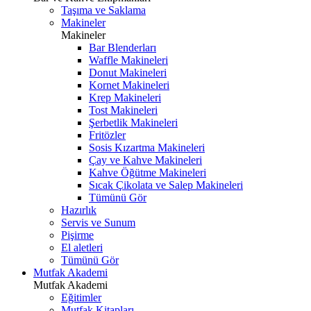
Taşıma ve Saklama
Makineler
Makineler
Bar Blenderları
Waffle Makineleri
Donut Makineleri
Kornet Makineleri
Krep Makineleri
Tost Makineleri
Şerbetlik Makineleri
Fritözler
Sosis Kızartma Makineleri
Çay ve Kahve Makineleri
Kahve Öğütme Makineleri
Sıcak Çikolata ve Salep Makineleri
Tümünü Gör
Hazırlık
Servis ve Sunum
Pişirme
El aletleri
Tümünü Gör
Mutfak Akademi
Mutfak Akademi
Eğitimler
Mutfak Kitapları