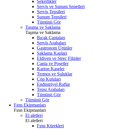
Şekerlikler
Servis ve Sunum Sepetleri
Servis Tepsileri
Sunum Tepsileri
Tümünü Gör
Taşıma ve Saklama
Taşıma ve Saklama
Bıçak Çantaları
Servis Arabaları
Gastronom Ürünler
Saklama Kapları
Eldiven ve Streç Filmler
Çanta ve Poşetler
Karton Kaseler
Termos ve Suluklar
Çöp Kutuları
Endüstriyel Raflar
Tepsi Arabaları
Tümünü Gör
Tümünü Gör
Fırın Ekipmanları
Fırın Ekipmanları
El aletleri
El aletleri
Fırın Kürekleri