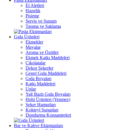
Pasta Ekipmanları
El Aletleri
Hazırlık
Pişirme
Servis ve Sunum
Taşıma ve Saklama
Gıda Ürünleri
Ekmekler
Mayalar
Aroma ve Özütler
Ekmek Katkı Maddeleri
Çikolatalar
Dekor Şekerler
Genel Gıda Maddeleri
Gıda Boyaları
Katkı Maddeleri
Unlar
Yağ Bazlı Gıda Boyaları
Hobi Ürünleri (Yenmez)
Şeker Hamurları
Kokteyl Şurupları
Dondurma Konsantreleri
Bar ve Kahve Ekipmanları