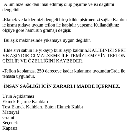
-Alüminize Sac dan imal edilmiş olup pişirme ve ısı dağıtımı
dengelidir
-Ekmek ve keklerinizi dengeli bir şekilde pişirmenizi sağlar.Kalıbın
ic kısmı gıdaya uygun teflon ile kaplıdır yapışma Kullandığınız
ölçüye göre hamurun gramajı değişir.
-Bulaşık makinesinde yıkamaya uygun değildir.
-Elde sıvı sabun ile yıkayıp kurulayıp kaldırın.KALIBINIZI SERT
VE AŞINDIRICI MALZEME İLE TEMİZLEMEYİN TEFLON
ÇİZİLİR VE ÖZELLİĞİNİ KAYBEDER.
-Teflon kaplaması 250 dereceye kadar kulanıma uygundurGıda ile
temasa uygundur.
-İNSAN SAĞLIĞI İCİN ZARARLI MADDE İÇERMEZ.
Ürün Açıklaması
Ekmek Pişirme Kalıbları
Tost Ekmek Kalıbları, Baton Ekmek Kalıbı
Materyal
Granit
Seçenek
Kapasız