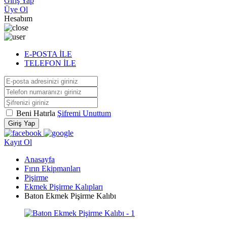
Giriş Yap
Üye Ol
Hesabım
E-POSTA İLE
TELEFON İLE
Beni Hatırla
Şifremi Unuttum
Giriş Yap
Kayıt Ol
Anasayfa
Fırın Ekipmanları
Pişirme
Ekmek Pişirme Kalıpları
Baton Ekmek Pişirme Kalıbı