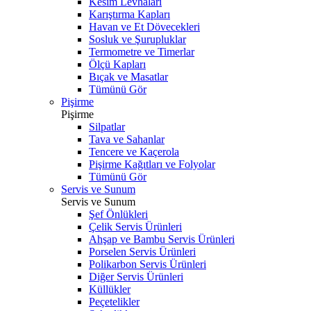
Kesim Levhaları
Karıştırma Kapları
Havan ve Et Dövecekleri
Sosluk ve Şurupluklar
Termometre ve Timerlar
Ölçü Kapları
Bıçak ve Masatlar
Tümünü Gör
Pişirme
Pişirme
Silpatlar
Tava ve Sahanlar
Tencere ve Kaçerola
Pişirme Kağıtları ve Folyolar
Tümünü Gör
Servis ve Sunum
Servis ve Sunum
Şef Önlükleri
Çelik Servis Ürünleri
Ahşap ve Bambu Servis Ürünleri
Porselen Servis Ürünleri
Polikarbon Servis Ürünleri
Diğer Servis Ürünleri
Küllükler
Peçetelikler