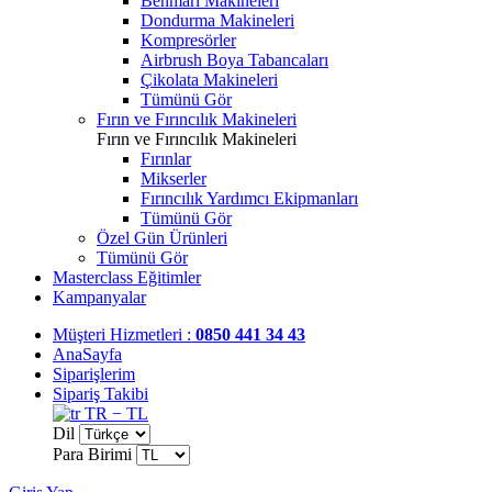
Benmari Makineleri
Dondurma Makineleri
Kompresörler
Airbrush Boya Tabancaları
Çikolata Makineleri
Tümünü Gör
Fırın ve Fırıncılık Makineleri
Fırın ve Fırıncılık Makineleri
Fırınlar
Mikserler
Fırıncılık Yardımcı Ekipmanları
Tümünü Gör
Özel Gün Ürünleri
Tümünü Gör
Masterclass Eğitimler
Kampanyalar
Müşteri Hizmetleri :
0850 441 34 43
AnaSayfa
Siparişlerim
Sipariş Takibi
TR − TL
Dil
Para Birimi