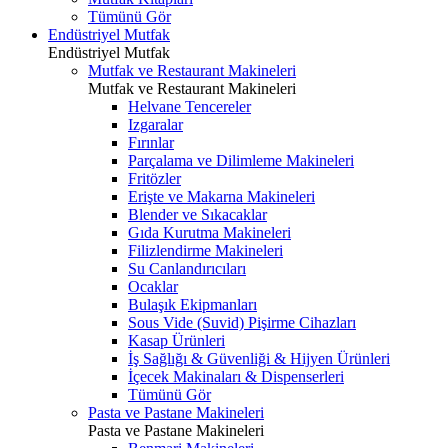
Tümünü Gör
Endüstriyel Mutfak
Endüstriyel Mutfak
Mutfak ve Restaurant Makineleri
Mutfak ve Restaurant Makineleri
Helvane Tencereler
Izgaralar
Fırınlar
Parçalama ve Dilimleme Makineleri
Fritözler
Erişte ve Makarna Makineleri
Blender ve Sıkacaklar
Gıda Kurutma Makineleri
Filizlendirme Makineleri
Su Canlandırıcıları
Ocaklar
Bulaşık Ekipmanları
Sous Vide (Suvid) Pişirme Cihazları
Kasap Ürünleri
İş Sağlığı & Güvenliği & Hijyen Ürünleri
İçecek Makinaları & Dispenserleri
Tümünü Gör
Pasta ve Pastane Makineleri
Pasta ve Pastane Makineleri