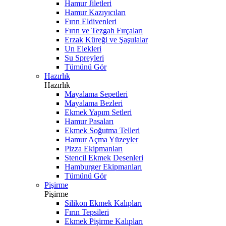
Hamur Jiletleri
Hamur Kazıyıcıları
Fırın Eldivenleri
Fırın ve Tezgah Fırçaları
Erzak Küreği ve Şaşulalar
Un Elekleri
Su Spreyleri
Tümünü Gör
Hazırlık
Hazırlık
Mayalama Sepetleri
Mayalama Bezleri
Ekmek Yapım Setleri
Hamur Pasaları
Ekmek Soğutma Telleri
Hamur Açma Yüzeyler
Pizza Ekipmanları
Stencil Ekmek Desenleri
Hamburger Ekipmanları
Tümünü Gör
Pişirme
Pişirme
Silikon Ekmek Kalıpları
Fırın Tepsileri
Ekmek Pişirme Kalıpları