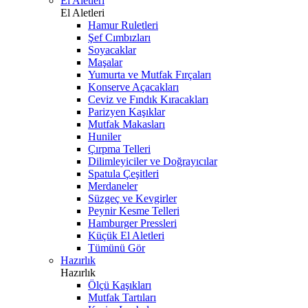
El Aletleri
El Aletleri
Hamur Ruletleri
Şef Cımbızları
Soyacaklar
Maşalar
Yumurta ve Mutfak Fırçaları
Konserve Açacakları
Ceviz ve Fındık Kıracakları
Parizyen Kaşıklar
Mutfak Makasları
Huniler
Çırpma Telleri
Dilimleyiciler ve Doğrayıcılar
Spatula Çeşitleri
Merdaneler
Süzgeç ve Kevgirler
Peynir Kesme Telleri
Hamburger Pressleri
Küçük El Aletleri
Tümünü Gör
Hazırlık
Hazırlık
Ölçü Kaşıkları
Mutfak Tartıları