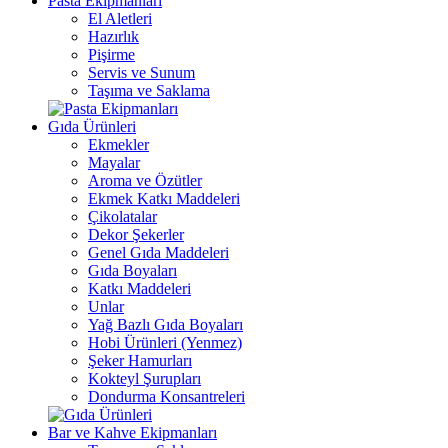
Pasta Ekipmanları
El Aletleri
Hazırlık
Pişirme
Servis ve Sunum
Taşıma ve Saklama
Gıda Ürünleri
Ekmekler
Mayalar
Aroma ve Özütler
Ekmek Katkı Maddeleri
Çikolatalar
Dekor Şekerler
Genel Gıda Maddeleri
Gıda Boyaları
Katkı Maddeleri
Unlar
Yağ Bazlı Gıda Boyaları
Hobi Ürünleri (Yenmez)
Şeker Hamurları
Kokteyl Şurupları
Dondurma Konsantreleri
Bar ve Kahve Ekipmanları