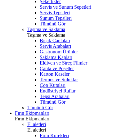
Şekerlikler
Servis ve Sunum Sepetleri
Servis Tepsileri
Sunum Tepsileri
Tümünü Gör
Taşıma ve Saklama
Taşıma ve Saklama
Bıçak Çantaları
Servis Arabaları
Gastronom Ürünler
Saklama Kapları
Eldiven ve Streç Filmler
Çanta ve Poşetler
Karton Kaseler
Termos ve Suluklar
Çöp Kutuları
Endüstriyel Raflar
Tepsi Arabaları
Tümünü Gör
Tümünü Gör
Fırın Ekipmanları
Fırın Ekipmanları
El aletleri
El aletleri
Fırın Kürekleri