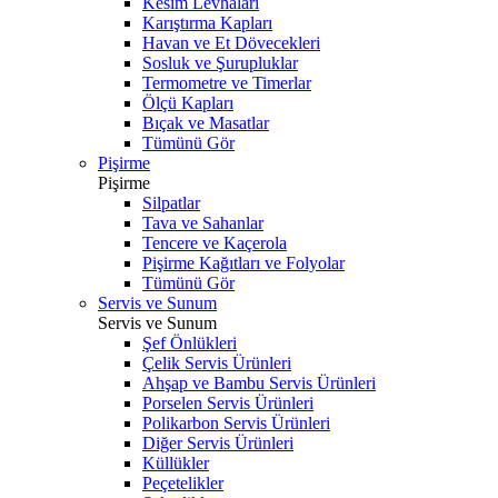
Kesim Levhaları
Karıştırma Kapları
Havan ve Et Dövecekleri
Sosluk ve Şurupluklar
Termometre ve Timerlar
Ölçü Kapları
Bıçak ve Masatlar
Tümünü Gör
Pişirme
Pişirme
Silpatlar
Tava ve Sahanlar
Tencere ve Kaçerola
Pişirme Kağıtları ve Folyolar
Tümünü Gör
Servis ve Sunum
Servis ve Sunum
Şef Önlükleri
Çelik Servis Ürünleri
Ahşap ve Bambu Servis Ürünleri
Porselen Servis Ürünleri
Polikarbon Servis Ürünleri
Diğer Servis Ürünleri
Küllükler
Peçetelikler