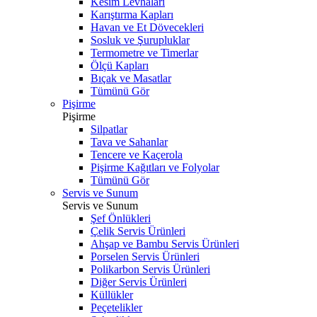
Kesim Levhaları
Karıştırma Kapları
Havan ve Et Dövecekleri
Sosluk ve Şurupluklar
Termometre ve Timerlar
Ölçü Kapları
Bıçak ve Masatlar
Tümünü Gör
Pişirme
Pişirme
Silpatlar
Tava ve Sahanlar
Tencere ve Kaçerola
Pişirme Kağıtları ve Folyolar
Tümünü Gör
Servis ve Sunum
Servis ve Sunum
Şef Önlükleri
Çelik Servis Ürünleri
Ahşap ve Bambu Servis Ürünleri
Porselen Servis Ürünleri
Polikarbon Servis Ürünleri
Diğer Servis Ürünleri
Küllükler
Peçetelikler