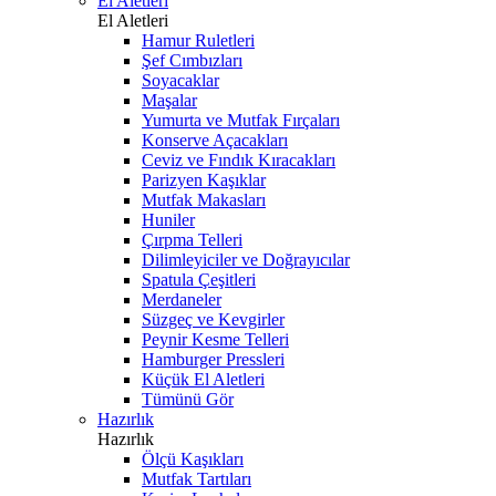
El Aletleri
El Aletleri
Hamur Ruletleri
Şef Cımbızları
Soyacaklar
Maşalar
Yumurta ve Mutfak Fırçaları
Konserve Açacakları
Ceviz ve Fındık Kıracakları
Parizyen Kaşıklar
Mutfak Makasları
Huniler
Çırpma Telleri
Dilimleyiciler ve Doğrayıcılar
Spatula Çeşitleri
Merdaneler
Süzgeç ve Kevgirler
Peynir Kesme Telleri
Hamburger Pressleri
Küçük El Aletleri
Tümünü Gör
Hazırlık
Hazırlık
Ölçü Kaşıkları
Mutfak Tartıları