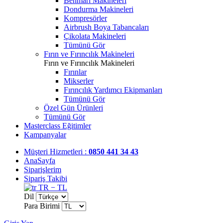
Benmari Makineleri
Dondurma Makineleri
Kompresörler
Airbrush Boya Tabancaları
Çikolata Makineleri
Tümünü Gör
Fırın ve Fırıncılık Makineleri
Fırın ve Fırıncılık Makineleri
Fırınlar
Mikserler
Fırıncılık Yardımcı Ekipmanları
Tümünü Gör
Özel Gün Ürünleri
Tümünü Gör
Masterclass Eğitimler
Kampanyalar
Müşteri Hizmetleri :
0850 441 34 43
AnaSayfa
Siparişlerim
Sipariş Takibi
TR − TL
Dil
Para Birimi