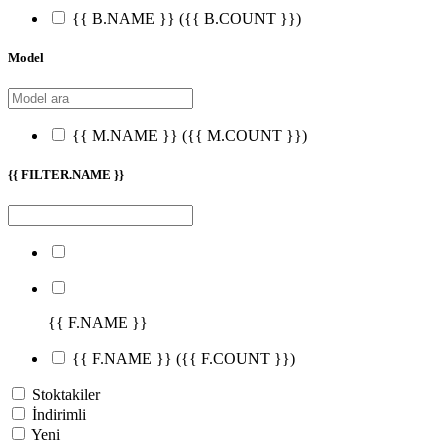
{{ B.NAME }}
({{ B.COUNT }})
Model
{{ M.NAME }}
({{ M.COUNT }})
{{ FILTER.NAME }}
{{ F.NAME }}
{{ F.NAME }}
({{ F.COUNT }})
Stoktakiler
İndirimli
Yeni