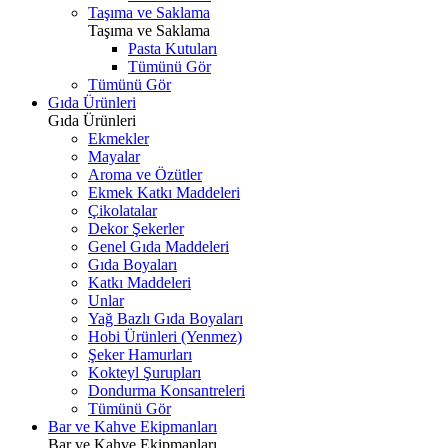
Taşıma ve Saklama
Taşıma ve Saklama
Pasta Kutuları
Tümünü Gör
Tümünü Gör
Gıda Ürünleri
Gıda Ürünleri
Ekmekler
Mayalar
Aroma ve Özütler
Ekmek Katkı Maddeleri
Çikolatalar
Dekor Şekerler
Genel Gıda Maddeleri
Gıda Boyaları
Katkı Maddeleri
Unlar
Yağ Bazlı Gıda Boyaları
Hobi Ürünleri (Yenmez)
Şeker Hamurları
Kokteyl Şurupları
Dondurma Konsantreleri
Tümünü Gör
Bar ve Kahve Ekipmanları
Bar ve Kahve Ekipmanları