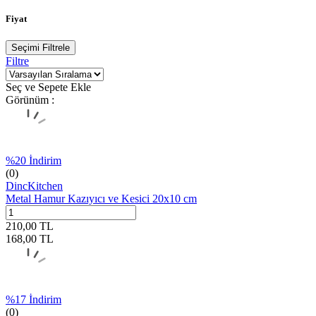
Fiyat
Seçimi Filtrele
Filtre
Seç ve Sepete Ekle
Görünüm :
%
20
İndirim
(0)
DincKitchen
Metal Hamur Kazıyıcı ve Kesici 20x10 cm
210,00
TL
168,00
TL
%
17
İndirim
(0)