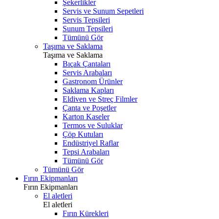
Şekerlikler
Servis ve Sunum Sepetleri
Servis Tepsileri
Sunum Tepsileri
Tümünü Gör
Taşıma ve Saklama
Taşıma ve Saklama
Bıçak Çantaları
Servis Arabaları
Gastronom Ürünler
Saklama Kapları
Eldiven ve Streç Filmler
Çanta ve Poşetler
Karton Kaseler
Termos ve Suluklar
Çöp Kutuları
Endüstriyel Raflar
Tepsi Arabaları
Tümünü Gör
Tümünü Gör
Fırın Ekipmanları
Fırın Ekipmanları
El aletleri
El aletleri
Fırın Kürekleri