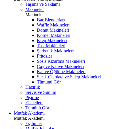
Taşıma ve Saklama
Makineler
Makineler
Bar Blenderları
Waffle Makineleri
Donut Makineleri
Kornet Makineleri
Krep Makineleri
Tost Makineleri
Şerbetlik Makineleri
Fritözler
Sosis Kızartma Makineleri
Çay ve Kahve Makineleri
Kahve Öğütme Makineleri
Sıcak Çikolata ve Salep Makineleri
Tümünü Gör
Hazırlık
Servis ve Sunum
Pişirme
El aletleri
Tümünü Gör
Mutfak Akademi
Mutfak Akademi
Eğitimler
Mutfak Kitapları