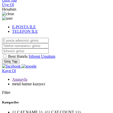
Giriş Yap
Üye Ol
Hesabım
E-POSTA İLE
TELEFON İLE
Beni Hatırla
Şifremi Unuttum
Giriş Yap
Kayıt Ol
Anasayfa
metal hamur kazıyıcı
Filtre
Kategoriler
{{ CAT.NAME }}
({{ CAT.COUNT }})