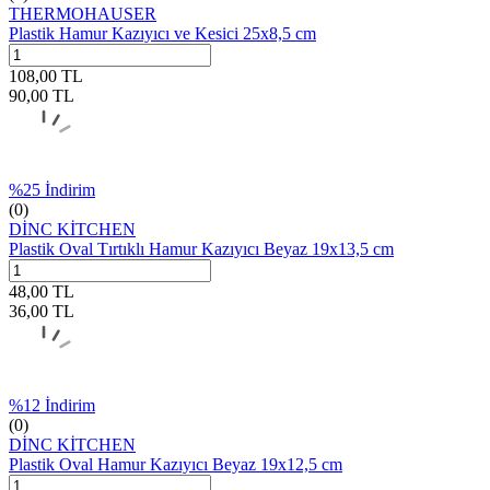
THERMOHAUSER
Plastik Hamur Kazıyıcı ve Kesici 25x8,5 cm
108,00
TL
90,00
TL
%
25
İndirim
(0)
DİNC KİTCHEN
Plastik Oval Tırtıklı Hamur Kazıyıcı Beyaz 19x13,5 cm
48,00
TL
36,00
TL
%
12
İndirim
(0)
DİNC KİTCHEN
Plastik Oval Hamur Kazıyıcı Beyaz 19x12,5 cm