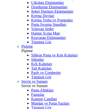
Çikolata Ekipmanları
Dondurma Ekipmanları
Şeker Hamuru Ekipmanları
Krema Duyları
Krema Torba ve Pompaları
Pasta Sıvama Standları
Volovan Setler
Hamur Açma Matı
Kruvasan Ekipmanları
Tümünü Gör
Pişirme
Pişirme
Silikon Pasta ve Kek Kalıpları
Silpatlar
Kek Kalıpları
Tart Kalıpları
Parfe ve Çemberler
Tümünü Gör
Servis ve Sunum
Servis ve Sunum
Pasta Altlıkları
Fanuslar
Kanepe Çatalları
Mumlar ve Pasta Yazıları
Tümünü Gör