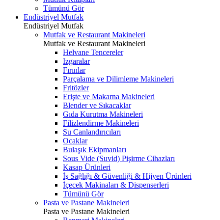
Tümünü Gör
Endüstriyel Mutfak
Endüstriyel Mutfak
Mutfak ve Restaurant Makineleri
Mutfak ve Restaurant Makineleri
Helvane Tencereler
Izgaralar
Fırınlar
Parçalama ve Dilimleme Makineleri
Fritözler
Erişte ve Makarna Makineleri
Blender ve Sıkacaklar
Gıda Kurutma Makineleri
Filizlendirme Makineleri
Su Canlandırıcıları
Ocaklar
Bulaşık Ekipmanları
Sous Vide (Suvid) Pişirme Cihazları
Kasap Ürünleri
İş Sağlığı & Güvenliği & Hijyen Ürünleri
İçecek Makinaları & Dispenserleri
Tümünü Gör
Pasta ve Pastane Makineleri
Pasta ve Pastane Makineleri