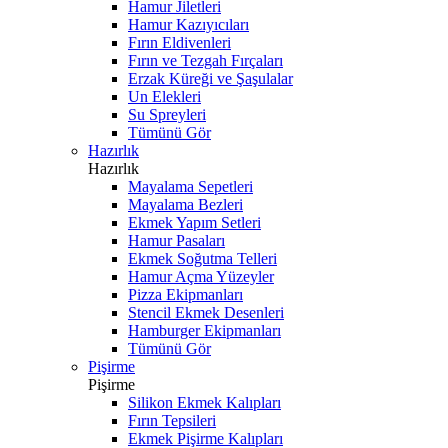
Hamur Jiletleri
Hamur Kazıyıcıları
Fırın Eldivenleri
Fırın ve Tezgah Fırçaları
Erzak Küreği ve Şaşulalar
Un Elekleri
Su Spreyleri
Tümünü Gör
Hazırlık
Hazırlık
Mayalama Sepetleri
Mayalama Bezleri
Ekmek Yapım Setleri
Hamur Pasaları
Ekmek Soğutma Telleri
Hamur Açma Yüzeyler
Pizza Ekipmanları
Stencil Ekmek Desenleri
Hamburger Ekipmanları
Tümünü Gör
Pişirme
Pişirme
Silikon Ekmek Kalıpları
Fırın Tepsileri
Ekmek Pişirme Kalıpları