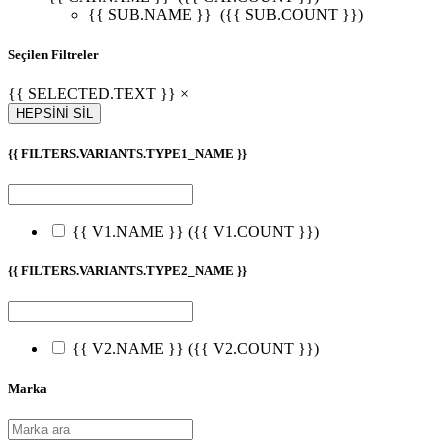
{{ SUB.NAME }}
({{ SUB.COUNT }})
Seçilen Filtreler
{{ SELECTED.TEXT }} ×
HEPSİNİ SİL
{{ FILTERS.VARIANTS.TYPE1_NAME }}
{{ V1.NAME }}
({{ V1.COUNT }})
{{ FILTERS.VARIANTS.TYPE2_NAME }}
{{ V2.NAME }}
({{ V2.COUNT }})
Marka