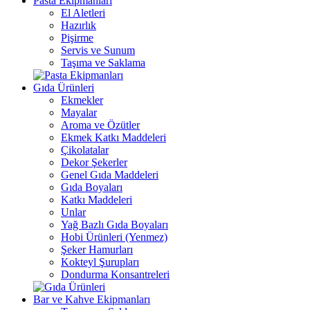
Pasta Ekipmanları
El Aletleri
Hazırlık
Pişirme
Servis ve Sunum
Taşıma ve Saklama
Gıda Ürünleri
Ekmekler
Mayalar
Aroma ve Özütler
Ekmek Katkı Maddeleri
Çikolatalar
Dekor Şekerler
Genel Gıda Maddeleri
Gıda Boyaları
Katkı Maddeleri
Unlar
Yağ Bazlı Gıda Boyaları
Hobi Ürünleri (Yenmez)
Şeker Hamurları
Kokteyl Şurupları
Dondurma Konsantreleri
Bar ve Kahve Ekipmanları