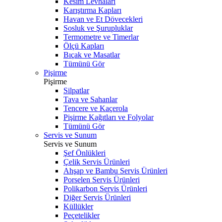
Kesim Levhaları
Karıştırma Kapları
Havan ve Et Dövecekleri
Sosluk ve Şurupluklar
Termometre ve Timerlar
Ölçü Kapları
Bıçak ve Masatlar
Tümünü Gör
Pişirme
Pişirme
Silpatlar
Tava ve Sahanlar
Tencere ve Kaçerola
Pişirme Kağıtları ve Folyolar
Tümünü Gör
Servis ve Sunum
Servis ve Sunum
Şef Önlükleri
Çelik Servis Ürünleri
Ahşap ve Bambu Servis Ürünleri
Porselen Servis Ürünleri
Polikarbon Servis Ürünleri
Diğer Servis Ürünleri
Küllükler
Peçetelikler