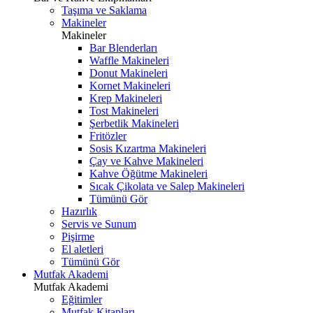
Taşıma ve Saklama
Makineler
Makineler
Bar Blenderları
Waffle Makineleri
Donut Makineleri
Kornet Makineleri
Krep Makineleri
Tost Makineleri
Şerbetlik Makineleri
Fritözler
Sosis Kızartma Makineleri
Çay ve Kahve Makineleri
Kahve Öğütme Makineleri
Sıcak Çikolata ve Salep Makineleri
Tümünü Gör
Hazırlık
Servis ve Sunum
Pişirme
El aletleri
Tümünü Gör
Mutfak Akademi
Mutfak Akademi
Eğitimler
Mutfak Kitapları