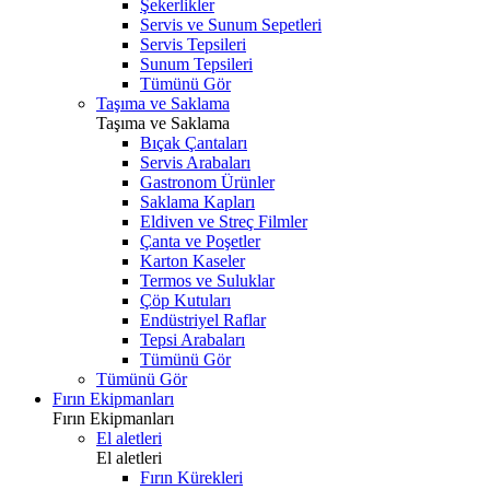
Şekerlikler
Servis ve Sunum Sepetleri
Servis Tepsileri
Sunum Tepsileri
Tümünü Gör
Taşıma ve Saklama
Taşıma ve Saklama
Bıçak Çantaları
Servis Arabaları
Gastronom Ürünler
Saklama Kapları
Eldiven ve Streç Filmler
Çanta ve Poşetler
Karton Kaseler
Termos ve Suluklar
Çöp Kutuları
Endüstriyel Raflar
Tepsi Arabaları
Tümünü Gör
Tümünü Gör
Fırın Ekipmanları
Fırın Ekipmanları
El aletleri
El aletleri
Fırın Kürekleri