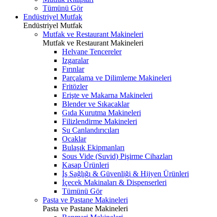
Tümünü Gör
Endüstriyel Mutfak
Endüstriyel Mutfak
Mutfak ve Restaurant Makineleri
Mutfak ve Restaurant Makineleri
Helvane Tencereler
Izgaralar
Fırınlar
Parçalama ve Dilimleme Makineleri
Fritözler
Erişte ve Makarna Makineleri
Blender ve Sıkacaklar
Gıda Kurutma Makineleri
Filizlendirme Makineleri
Su Canlandırıcıları
Ocaklar
Bulaşık Ekipmanları
Sous Vide (Suvid) Pişirme Cihazları
Kasap Ürünleri
İş Sağlığı & Güvenliği & Hijyen Ürünleri
İçecek Makinaları & Dispenserleri
Tümünü Gör
Pasta ve Pastane Makineleri
Pasta ve Pastane Makineleri