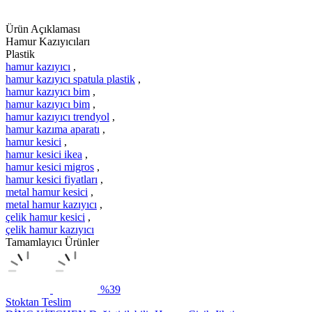
Ürün Açıklaması
Hamur Kazıyıcıları
Plastik
hamur kazıyıcı
,
hamur kazıyıcı spatula plastik
,
hamur kazıyıcı bim
,
hamur kazıyıcı bim
,
hamur kazıyıcı trendyol
,
hamur kazıma aparatı
,
hamur kesici
,
hamur kesici ikea
,
hamur kesici migros
,
hamur kesici fiyatları
,
metal hamur kesici
,
metal hamur kazıyıcı
,
çelik hamur kesici
,
çelik hamur kazıyıcı
Tamamlayıcı Ürünler
%39
Stoktan Teslim