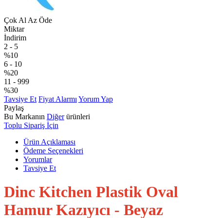
Çok Al Az Öde
Miktar
İndirim
2
-
5
%10
6
-
10
%20
11
-
999
%30
Tavsiye Et
Fiyat Alarmı
Yorum Yap
Paylaş
Bu Markanın
Diğer
ürünleri
Toplu Sipariş İçin
Ürün Açıklaması
Ödeme Seçenekleri
Yorumlar
Tavsiye Et
Dinc Kitchen Plastik Oval
Hamur Kazıyıcı - Beyaz