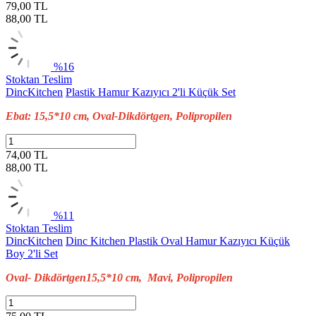
79,00 TL
88,00
TL
%16
Stoktan Teslim
DincKitchen
Plastik Hamur Kazıyıcı 2'li Küçük Set
Ebat: 15,5*10 cm, Oval-Dikdörtgen, Polipropilen
74,00 TL
88,00
TL
%11
Stoktan Teslim
DincKitchen
Dinc Kitchen Plastik Oval Hamur Kazıyıcı Küçük
Boy 2'li Set
Oval- Dikdörtgen15,5*10 cm, Mavi, Polipropilen