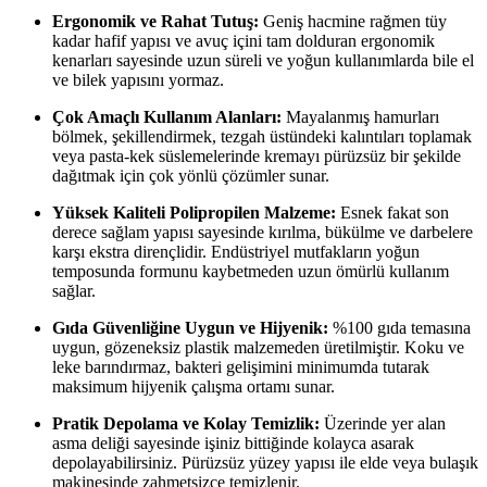
Ergonomik ve Rahat Tutuş:
Geniş hacmine rağmen tüy
kadar hafif yapısı ve avuç içini tam dolduran ergonomik
kenarları sayesinde uzun süreli ve yoğun kullanımlarda bile el
ve bilek yapısını yormaz.
Çok Amaçlı Kullanım Alanları:
Mayalanmış hamurları
bölmek, şekillendirmek, tezgah üstündeki kalıntıları toplamak
veya pasta-kek süslemelerinde kremayı pürüzsüz bir şekilde
dağıtmak için çok yönlü çözümler sunar.
Yüksek Kaliteli Polipropilen Malzeme:
Esnek fakat son
derece sağlam yapısı sayesinde kırılma, bükülme ve darbelere
karşı ekstra dirençlidir. Endüstriyel mutfakların yoğun
temposunda formunu kaybetmeden uzun ömürlü kullanım
sağlar.
Gıda Güvenliğine Uygun ve Hijyenik:
%100 gıda temasına
uygun, gözeneksiz plastik malzemeden üretilmiştir. Koku ve
leke barındırmaz, bakteri gelişimini minimumda tutarak
maksimum hijyenik çalışma ortamı sunar.
Pratik Depolama ve Kolay Temizlik:
Üzerinde yer alan
asma deliği sayesinde işiniz bittiğinde kolayca asarak
depolayabilirsiniz. Pürüzsüz yüzey yapısı ile elde veya bulaşık
makinesinde zahmetsizce temizlenir.