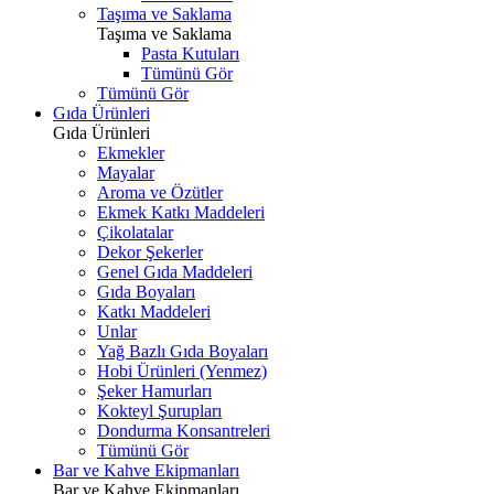
Taşıma ve Saklama
Taşıma ve Saklama
Pasta Kutuları
Tümünü Gör
Tümünü Gör
Gıda Ürünleri
Gıda Ürünleri
Ekmekler
Mayalar
Aroma ve Özütler
Ekmek Katkı Maddeleri
Çikolatalar
Dekor Şekerler
Genel Gıda Maddeleri
Gıda Boyaları
Katkı Maddeleri
Unlar
Yağ Bazlı Gıda Boyaları
Hobi Ürünleri (Yenmez)
Şeker Hamurları
Kokteyl Şurupları
Dondurma Konsantreleri
Tümünü Gör
Bar ve Kahve Ekipmanları
Bar ve Kahve Ekipmanları