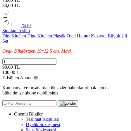
75,00 TL
84,00
TL
%10
Stoktan Teslim
DincKitchen
Dinc Kitchen Plastik Oval Hamur Kazıyıcı Büyük 2'li
Set
Oval- Dikdörtgen 19*12,5 cm, Mavi
90,00 TL
100,00
TL
E-Bülten Aboneliği
Kampanya ve fırsatlardan ilk sizler haberdar olmak için e-
bültenimize abone olabilirsiniz.
Önemli Bilgiler
Teslimat Koşulları
Üyelik Sözleşmesi
Satış Sözleşmesi