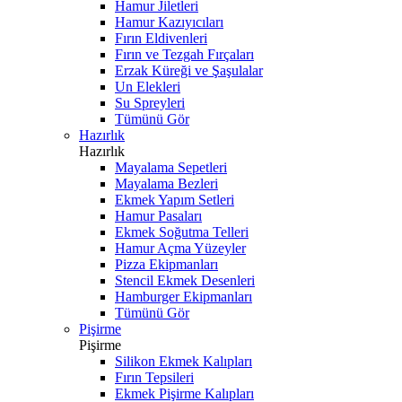
Hamur Jiletleri
Hamur Kazıyıcıları
Fırın Eldivenleri
Fırın ve Tezgah Fırçaları
Erzak Küreği ve Şaşulalar
Un Elekleri
Su Spreyleri
Tümünü Gör
Hazırlık
Hazırlık
Mayalama Sepetleri
Mayalama Bezleri
Ekmek Yapım Setleri
Hamur Pasaları
Ekmek Soğutma Telleri
Hamur Açma Yüzeyler
Pizza Ekipmanları
Stencil Ekmek Desenleri
Hamburger Ekipmanları
Tümünü Gör
Pişirme
Pişirme
Silikon Ekmek Kalıpları
Fırın Tepsileri
Ekmek Pişirme Kalıpları