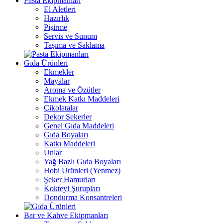
Pasta Ekipmanları
El Aletleri
Hazırlık
Pişirme
Servis ve Sunum
Taşıma ve Saklama
Gıda Ürünleri
Ekmekler
Mayalar
Aroma ve Özütler
Ekmek Katkı Maddeleri
Çikolatalar
Dekor Şekerler
Genel Gıda Maddeleri
Gıda Boyaları
Katkı Maddeleri
Unlar
Yağ Bazlı Gıda Boyaları
Hobi Ürünleri (Yenmez)
Şeker Hamurları
Kokteyl Şurupları
Dondurma Konsantreleri
Bar ve Kahve Ekipmanları