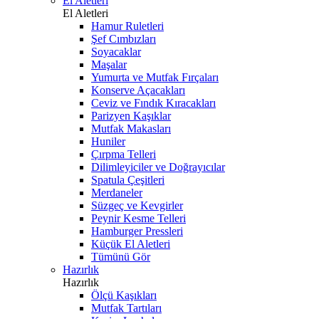
El Aletleri
El Aletleri
Hamur Ruletleri
Şef Cımbızları
Soyacaklar
Maşalar
Yumurta ve Mutfak Fırçaları
Konserve Açacakları
Ceviz ve Fındık Kıracakları
Parizyen Kaşıklar
Mutfak Makasları
Huniler
Çırpma Telleri
Dilimleyiciler ve Doğrayıcılar
Spatula Çeşitleri
Merdaneler
Süzgeç ve Kevgirler
Peynir Kesme Telleri
Hamburger Pressleri
Küçük El Aletleri
Tümünü Gör
Hazırlık
Hazırlık
Ölçü Kaşıkları
Mutfak Tartıları