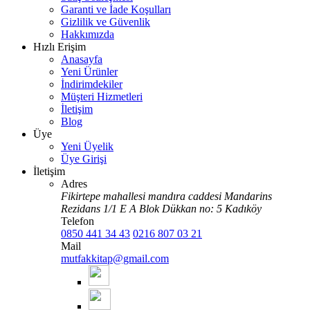
Garanti ve İade Koşulları
Gizlilik ve Güvenlik
Hakkımızda
Hızlı Erişim
Anasayfa
Yeni Ürünler
İndirimdekiler
Müşteri Hizmetleri
İletişim
Blog
Üye
Yeni Üyelik
Üye Girişi
İletişim
Adres
Fikirtepe mahallesi mandıra caddesi Mandarins
Rezidans 1/1 E A Blok Dükkan no: 5 Kadıköy
Telefon
0850 441 34 43
0216 807 03 21
Mail
mutfakkitap@gmail.com