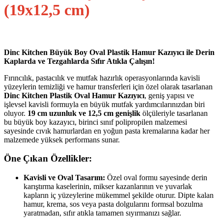
(19x12,5 cm)
Dinc Kitchen Büyük Boy Oval Plastik Hamur Kazıyıcı ile Derin
Kaplarda ve Tezgahlarda Sıfır Atıkla Çalışın!
Fırıncılık, pastacılık ve mutfak hazırlık operasyonlarında kavisli
yüzeylerin temizliği ve hamur transferleri için özel olarak tasarlanan
Dinc Kitchen Plastik Oval Hamur Kazıyıcı
, geniş yapısı ve
işlevsel kavisli formuyla en büyük mutfak yardımcılarınızdan biri
oluyor.
19 cm uzunluk ve 12,5 cm genişlik
ölçüleriyle tasarlanan
bu büyük boy kazayıcı, birinci sınıf polipropilen malzemesi
sayesinde cıvık hamurlardan en yoğun pasta kremalarına kadar her
malzemede yüksek performans sunar.
Öne Çıkan Özellikler:
Kavisli ve Oval Tasarım:
Özel oval formu sayesinde derin
karıştırma kaselerinin, mikser kazanlarının ve yuvarlak
kapların iç yüzeylerine mükemmel şekilde oturur. Dipte kalan
hamur, krema, sos veya pasta dolgularını formsal bozulma
yaratmadan, sıfır atıkla tamamen sıyırmanızı sağlar.