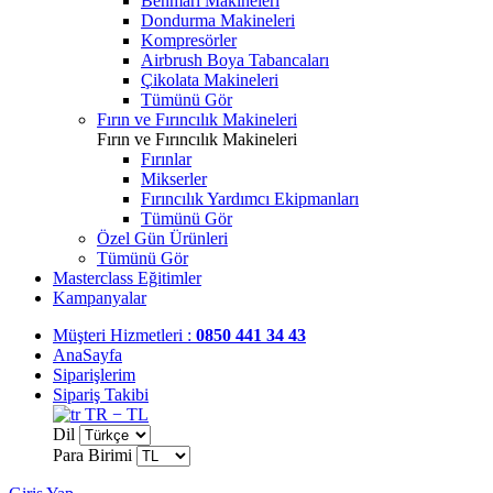
Benmari Makineleri
Dondurma Makineleri
Kompresörler
Airbrush Boya Tabancaları
Çikolata Makineleri
Tümünü Gör
Fırın ve Fırıncılık Makineleri
Fırın ve Fırıncılık Makineleri
Fırınlar
Mikserler
Fırıncılık Yardımcı Ekipmanları
Tümünü Gör
Özel Gün Ürünleri
Tümünü Gör
Masterclass Eğitimler
Kampanyalar
Müşteri Hizmetleri :
0850 441 34 43
AnaSayfa
Siparişlerim
Sipariş Takibi
TR − TL
Dil
Para Birimi