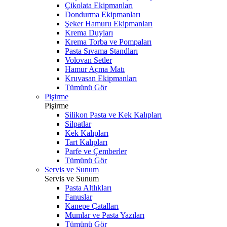
Çikolata Ekipmanları
Dondurma Ekipmanları
Şeker Hamuru Ekipmanları
Krema Duyları
Krema Torba ve Pompaları
Pasta Sıvama Standları
Volovan Setler
Hamur Açma Matı
Kruvasan Ekipmanları
Tümünü Gör
Pişirme
Pişirme
Silikon Pasta ve Kek Kalıpları
Silpatlar
Kek Kalıpları
Tart Kalıpları
Parfe ve Çemberler
Tümünü Gör
Servis ve Sunum
Servis ve Sunum
Pasta Altlıkları
Fanuslar
Kanepe Çatalları
Mumlar ve Pasta Yazıları
Tümünü Gör