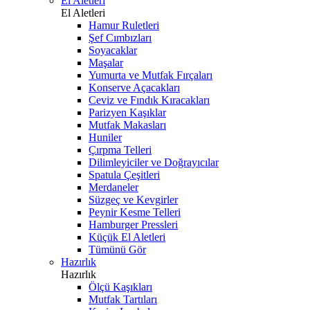
El Aletleri
El Aletleri
Hamur Ruletleri
Şef Cımbızları
Soyacaklar
Maşalar
Yumurta ve Mutfak Fırçaları
Konserve Açacakları
Ceviz ve Fındık Kıracakları
Parizyen Kaşıklar
Mutfak Makasları
Huniler
Çırpma Telleri
Dilimleyiciler ve Doğrayıcılar
Spatula Çeşitleri
Merdaneler
Süzgeç ve Kevgirler
Peynir Kesme Telleri
Hamburger Pressleri
Küçük El Aletleri
Tümünü Gör
Hazırlık
Hazırlık
Ölçü Kaşıkları
Mutfak Tartıları