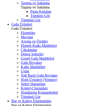
Taşıma ve Saklama
Taşıma ve Saklama
Pasta Kutuları
Tümünü Gör
Tümünü Gör
Gıda Ürünleri
Gıda Ürünleri
Ekmekler
Mayalar
Aroma ve Özütler
Ekmek Katkı Maddeleri
Çikolatalar
Dekor Şekerler
Genel Gıda Maddeleri
Gıda Boyaları
Katkı Maddeleri
Unlar
Yağ Bazlı Gıda Boyaları
Hobi Ürünleri (Yenmez)
Şeker Hamurları
Kokteyl Şurupları
Dondurma Konsantreleri
Tümünü Gör
Bar ve Kahve Ekipmanları
Bar ve Kahve Ekipmanları