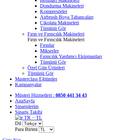
Benmari Makineleri
Dondurma Makineleri
Kompresörler
Airbrush Boya Tabancaları
Çikolata Makineleri
Tümünü Gör
Fırın ve Fırıncılık Makineleri
Fırın ve Fırıncılık Makineleri
Fırınlar
Mikserler
Fırıncılık Yardımcı Ekipmanları
Tümünü Gör
Özel Gün Ürünleri
Tümünü Gör
Masterclass Eğitimler
Kampanyalar
Müşteri Hizmetleri :
0850 441 34 43
AnaSayfa
Siparişlerim
Sipariş Takibi
TR − TL
Dil
Para Birimi