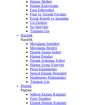
Hamur Jiletleri
Hamur Kazıyıcıları
Fırın Eldivenleri
Fırın ve Tezgah Fırçaları
Erzak Küreği ve Şaşulalar
Un Elekleri
Su Spreyleri
Tümünü Gör
Hazırlık
Hazırlık
Mayalama Sepetleri
Mayalama Bezleri
Ekmek Yapım Setleri
Hamur Pasaları
Ekmek Soğutma Telleri
Hamur Açma Yüzeyler
Pizza Ekipmanları
Stencil Ekmek Desenleri
Hamburger Ekipmanları
Tümünü Gör
Pişirme
Pişirme
Silikon Ekmek Kalıpları
Fırın Tepsileri
Ekmek Pişirme Kalıpları