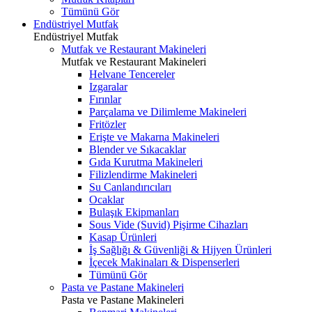
Tümünü Gör
Endüstriyel Mutfak
Endüstriyel Mutfak
Mutfak ve Restaurant Makineleri
Mutfak ve Restaurant Makineleri
Helvane Tencereler
Izgaralar
Fırınlar
Parçalama ve Dilimleme Makineleri
Fritözler
Erişte ve Makarna Makineleri
Blender ve Sıkacaklar
Gıda Kurutma Makineleri
Filizlendirme Makineleri
Su Canlandırıcıları
Ocaklar
Bulaşık Ekipmanları
Sous Vide (Suvid) Pişirme Cihazları
Kasap Ürünleri
İş Sağlığı & Güvenliği & Hijyen Ürünleri
İçecek Makinaları & Dispenserleri
Tümünü Gör
Pasta ve Pastane Makineleri
Pasta ve Pastane Makineleri