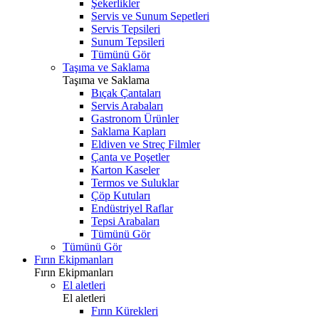
Şekerlikler
Servis ve Sunum Sepetleri
Servis Tepsileri
Sunum Tepsileri
Tümünü Gör
Taşıma ve Saklama
Taşıma ve Saklama
Bıçak Çantaları
Servis Arabaları
Gastronom Ürünler
Saklama Kapları
Eldiven ve Streç Filmler
Çanta ve Poşetler
Karton Kaseler
Termos ve Suluklar
Çöp Kutuları
Endüstriyel Raflar
Tepsi Arabaları
Tümünü Gör
Tümünü Gör
Fırın Ekipmanları
Fırın Ekipmanları
El aletleri
El aletleri
Fırın Kürekleri