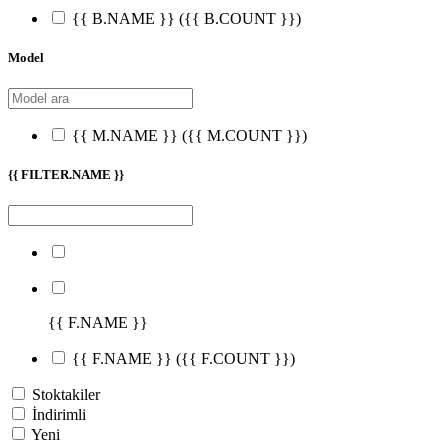
{{ B.NAME }}
({{ B.COUNT }})
Model
{{ M.NAME }}
({{ M.COUNT }})
{{ FILTER.NAME }}
{{ F.NAME }}
{{ F.NAME }}
({{ F.COUNT }})
Stoktakiler
İndirimli
Yeni