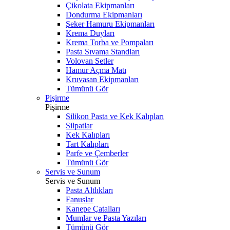
Çikolata Ekipmanları
Dondurma Ekipmanları
Şeker Hamuru Ekipmanları
Krema Duyları
Krema Torba ve Pompaları
Pasta Sıvama Standları
Volovan Setler
Hamur Açma Matı
Kruvasan Ekipmanları
Tümünü Gör
Pişirme
Pişirme
Silikon Pasta ve Kek Kalıpları
Silpatlar
Kek Kalıpları
Tart Kalıpları
Parfe ve Çemberler
Tümünü Gör
Servis ve Sunum
Servis ve Sunum
Pasta Altlıkları
Fanuslar
Kanepe Çatalları
Mumlar ve Pasta Yazıları
Tümünü Gör