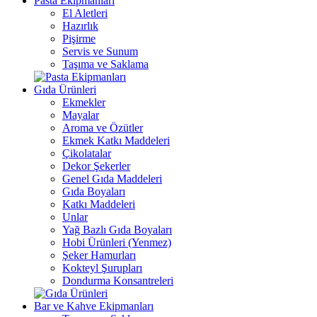
Pasta Ekipmanları
El Aletleri
Hazırlık
Pişirme
Servis ve Sunum
Taşıma ve Saklama
Gıda Ürünleri
Ekmekler
Mayalar
Aroma ve Özütler
Ekmek Katkı Maddeleri
Çikolatalar
Dekor Şekerler
Genel Gıda Maddeleri
Gıda Boyaları
Katkı Maddeleri
Unlar
Yağ Bazlı Gıda Boyaları
Hobi Ürünleri (Yenmez)
Şeker Hamurları
Kokteyl Şurupları
Dondurma Konsantreleri
Bar ve Kahve Ekipmanları