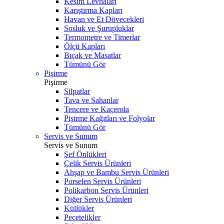
Kesim Levhaları
Karıştırma Kapları
Havan ve Et Dövecekleri
Sosluk ve Şurupluklar
Termometre ve Timerlar
Ölçü Kapları
Bıçak ve Masatlar
Tümünü Gör
Pişirme
Pişirme
Silpatlar
Tava ve Sahanlar
Tencere ve Kaçerola
Pişirme Kağıtları ve Folyolar
Tümünü Gör
Servis ve Sunum
Servis ve Sunum
Şef Önlükleri
Çelik Servis Ürünleri
Ahşap ve Bambu Servis Ürünleri
Porselen Servis Ürünleri
Polikarbon Servis Ürünleri
Diğer Servis Ürünleri
Küllükler
Peçetelikler