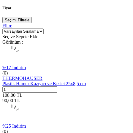
Fiyat
Seçimi Filtrele
Filtre
Seç ve Sepete Ekle
Görünüm :
%
17
İndirim
(0)
THERMOHAUSER
Plastik Hamur Kazıyıcı ve Kesici 25x8,5 cm
108,00
TL
90,00
TL
%
25
İndirim
(0)