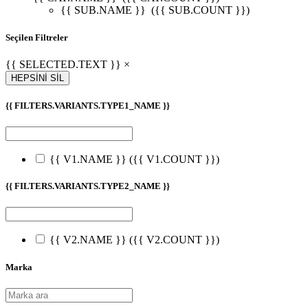
{{ SUB.NAME }}
({{ SUB.COUNT }})
Seçilen Filtreler
{{ SELECTED.TEXT }} ×
HEPSİNİ SİL
{{ FILTERS.VARIANTS.TYPE1_NAME }}
{{ V1.NAME }}
({{ V1.COUNT }})
{{ FILTERS.VARIANTS.TYPE2_NAME }}
{{ V2.NAME }}
({{ V2.COUNT }})
Marka