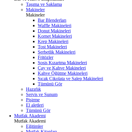
Taşıma ve Saklama
Makineler
Makineler
Bar Blenderları
Waffle Makineleri
Donut Makineleri
Kornet Makineleri
Krep Makineleri
Tost Makineleri
Şerbetlik Makineleri
Fritözler
Sosis Kızartma Makineleri
Çay ve Kahve Makineleri
Kahve Öğütme Makineleri
Sıcak Çikolata ve Salep Makineleri
Tümünü Gör
Hazırlık
Servis ve Sunum
Pişirme
El aletleri
Tümünü Gör
Mutfak Akademi
Mutfak Akademi
Eğitimler
Mutfak Kitapları