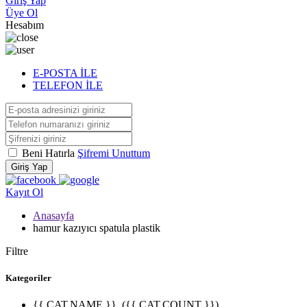
Giriş Yap
Üye Ol
Hesabım
E-POSTA İLE
TELEFON İLE
Beni Hatırla
Şifremi Unuttum
Giriş Yap
Kayıt Ol
Anasayfa
hamur kazıyıcı spatula plastik
Filtre
Kategoriler
{{ CAT.NAME }}
({{ CAT.COUNT }})