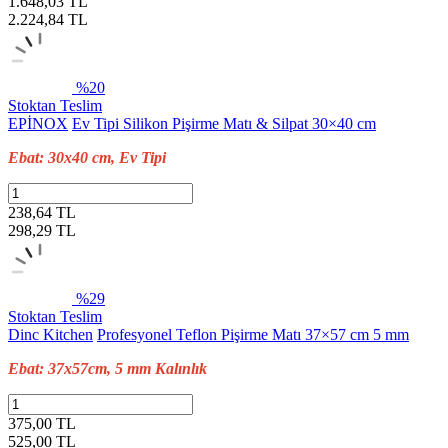
1.648,03 TL
2.224,84
TL
%20
Stoktan Teslim
EPİNOX
Ev Tipi Silikon Pişirme Matı & Silpat 30×40 cm
Ebat: 30x40 cm, Ev Tipi
238,64 TL
298,29
TL
%29
Stoktan Teslim
Dinc Kitchen
Profesyonel Teflon Pişirme Matı 37×57 cm 5 mm
Ebat: 37x57cm, 5 mm Kalınlık
375,00 TL
525,00
TL