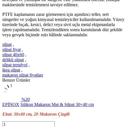
makinesinde temizlenmesi tavsiye edilmez.
PTFE kaplamanın zarar görmemesi için aşındırıcı teller, sert
süngerler ve yoğun kimyasal temizleyiciler kullanılmamalıdır. Yüzey
üzerinde bıçak, kesici, delici veya sivri uçlu metal ekipmanlarla
işlem yapılmamalıdır. Temizlendikten sonra kurutularak düz şekilde
veya gevşek biçimde rulo hâlinde saklanmalıdır.
silpat
,
silpat fiyat
,
silpat 40x60
,
delikli silpat
,
silpat trendyol
,
ikea silpat
,
makaron silpat fiyatları
Benzer Ürünler
%20
EPİNOX
Silikon Makaron Mat & Silpat 30×40 cm
Ebat: 30x40 cm, 20 Makaron Çizgili