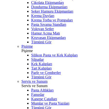
Çikolata Ekipmanları
Dondurma Ekipmanları
Şeker Hamuru Ekipmanları
Krema Duyları
Krema Torba ve Pompaları
Pasta Sıvama Standları
Volovan Setler
Hamur Açma Matı
Kruvasan Ekipmanları
Tümünü Gör
Pişirme
Pişirme
Silikon Pasta ve Kek Kalıpları
Silpatlar
Kek Kalıpları
Tart Kalıpları
Parfe ve Çemberler
Tümünü Gör
Servis ve Sunum
Servis ve Sunum
Pasta Altlıkları
Fanuslar
Kanepe Çatalları
Mumlar ve Pasta Yazıları
Tümünü Gör