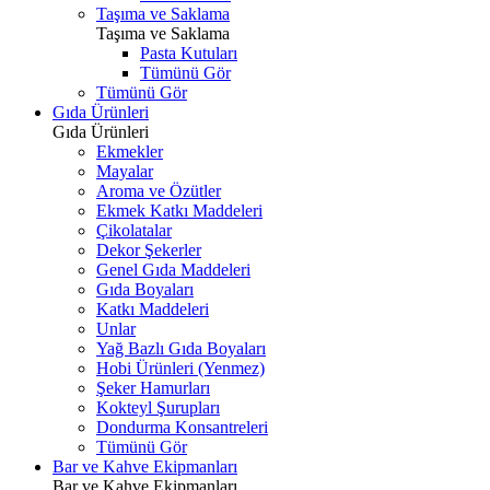
Taşıma ve Saklama
Taşıma ve Saklama
Pasta Kutuları
Tümünü Gör
Tümünü Gör
Gıda Ürünleri
Gıda Ürünleri
Ekmekler
Mayalar
Aroma ve Özütler
Ekmek Katkı Maddeleri
Çikolatalar
Dekor Şekerler
Genel Gıda Maddeleri
Gıda Boyaları
Katkı Maddeleri
Unlar
Yağ Bazlı Gıda Boyaları
Hobi Ürünleri (Yenmez)
Şeker Hamurları
Kokteyl Şurupları
Dondurma Konsantreleri
Tümünü Gör
Bar ve Kahve Ekipmanları
Bar ve Kahve Ekipmanları