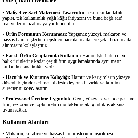
Öne Çıkan Özellikler
•
Maliyet ve Sarf Malzemesi Tasarrufu:
Tekrar kullanılabilir
yapısı, tek kullanımlık yağlı kâğıt ihtiyacını ve buna bağlı sarf
maliyetlerini azaltmaya yardımcı olur.
•
Ürün Formunun Korunması:
Yapışmaz yüzeyi, makaron ve
hassas hamur işlerinin tepsiden parçalanmadan ve şekli bozulmadan
alınmasını kolaylaştırır.
•
Farklı Ürün Gruplarında Kullanım:
Hamur işlerinden et ve
balık ürünlerine kadar çeşitli fırın uygulamalarında aynı matın
kullanılmasına imkân verir.
•
Hazırlık ve Kurutma Kolaylığı:
Hamur ve karışımların yüzeye
düzenli biçimde serilmesini destekleyerek hazırlık ve kurutma
süreçlerini kolaylaştırır.
•
Profesyonel Üretime Uygunluk:
Geniş yüzeyi sayesinde pastane,
fırın, restoran ve toplu üretim mutfaklarındaki günlük iş akışına
uyum sağlar.
Kullanım Alanları
• Makaron, kurabiye ve hassas hamur işlerinin pişirilmesi