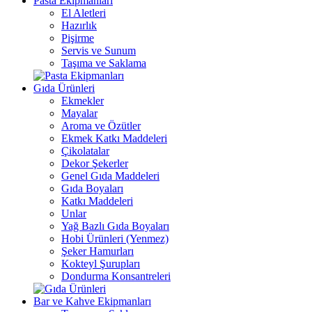
Pasta Ekipmanları
El Aletleri
Hazırlık
Pişirme
Servis ve Sunum
Taşıma ve Saklama
Gıda Ürünleri
Ekmekler
Mayalar
Aroma ve Özütler
Ekmek Katkı Maddeleri
Çikolatalar
Dekor Şekerler
Genel Gıda Maddeleri
Gıda Boyaları
Katkı Maddeleri
Unlar
Yağ Bazlı Gıda Boyaları
Hobi Ürünleri (Yenmez)
Şeker Hamurları
Kokteyl Şurupları
Dondurma Konsantreleri
Bar ve Kahve Ekipmanları