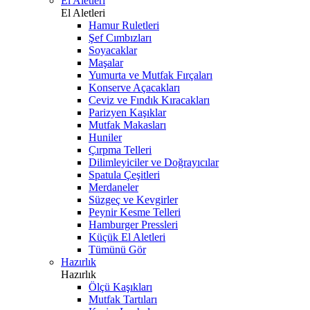
El Aletleri
El Aletleri
Hamur Ruletleri
Şef Cımbızları
Soyacaklar
Maşalar
Yumurta ve Mutfak Fırçaları
Konserve Açacakları
Ceviz ve Fındık Kıracakları
Parizyen Kaşıklar
Mutfak Makasları
Huniler
Çırpma Telleri
Dilimleyiciler ve Doğrayıcılar
Spatula Çeşitleri
Merdaneler
Süzgeç ve Kevgirler
Peynir Kesme Telleri
Hamburger Pressleri
Küçük El Aletleri
Tümünü Gör
Hazırlık
Hazırlık
Ölçü Kaşıkları
Mutfak Tartıları