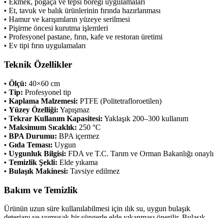
• Ekmek, poğaça ve tepsi böreği uygulamaları
• Et, tavuk ve balık ürünlerinin fırında hazırlanması
• Hamur ve karışımların yüzeye serilmesi
• Pişirme öncesi kurutma işlemleri
• Profesyonel pastane, fırın, kafe ve restoran üretimi
• Ev tipi fırın uygulamaları
Teknik Özellikler
•
Ölçü:
40×60 cm
•
Tip:
Profesyonel tip
•
Kaplama Malzemesi:
PTFE (Politetrafloroetilen)
•
Yüzey Özelliği:
Yapışmaz
•
Tekrar Kullanım Kapasitesi:
Yaklaşık 200–300 kullanım
•
Maksimum Sıcaklık:
250 °C
•
BPA Durumu:
BPA içermez
•
Gıda Teması:
Uygun
•
Uygunluk Bilgisi:
FDA ve T.C. Tarım ve Orman Bakanlığı onaylı
•
Temizlik Şekli:
Elde yıkama
•
Bulaşık Makinesi:
Tavsiye edilmez
Bakım ve Temizlik
Ürünün uzun süre kullanılabilmesi için ılık su, uygun bulaşık
deterjanı ve yumuşak bir süngerle elde yıkanması önerilir. Bulaşık