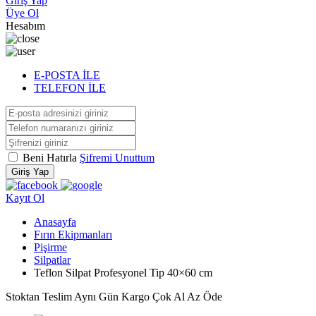
Giriş Yap
Üye Ol
Hesabım
E-POSTA İLE
TELEFON İLE
Beni Hatırla
Şifremi Unuttum
Giriş Yap
Kayıt Ol
Anasayfa
Fırın Ekipmanları
Pişirme
Silpatlar
Teflon Silpat Profesyonel Tip 40×60 cm
Stoktan Teslim
Aynı Gün Kargo
Çok Al Az Öde