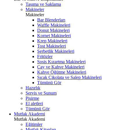
Taşıma ve Saklama
Makineler
Makineler
Bar Blenderları
Waffle Makineleri
Donut Makineleri
Kornet Makineleri
Krep Makineleri
Tost Makineleri
Şerbetlik Makineleri
Fritözler
Sosis Kızartma Makineleri
Çay ve Kahve Makineleri
Kahve Öğütme Makineleri
Sıcak Çikolata ve Salep Makineleri
Tümünü Gör
Hazırlık
Servis ve Sunum
Pişirme
El aletleri
Tümünü Gör
Mutfak Akademi
Mutfak Akademi
Eğitimler
Mutfak Kitapları