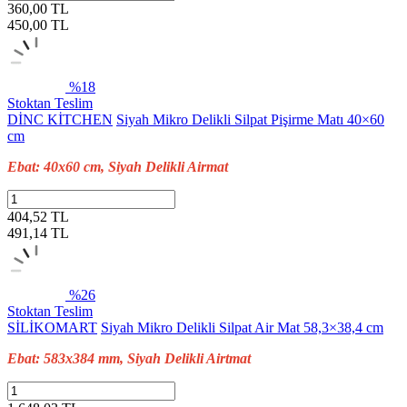
360,00 TL
450,00
TL
%18
Stoktan Teslim
DİNC KİTCHEN
Siyah Mikro Delikli Silpat Pişirme Matı 40×60
cm
Ebat: 40x60 cm, Siyah Delikli Airmat
404,52 TL
491,14
TL
%26
Stoktan Teslim
SİLİKOMART
Siyah Mikro Delikli Silpat Air Mat 58,3×38,4 cm
Ebat: 583x384 mm, Siyah Delikli Airtmat