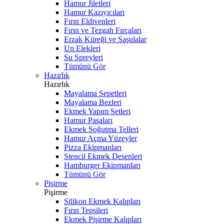
Hamur Jiletleri
Hamur Kazıyıcıları
Fırın Eldivenleri
Fırın ve Tezgah Fırçaları
Erzak Küreği ve Şaşulalar
Un Elekleri
Su Spreyleri
Tümünü Gör
Hazırlık
Hazırlık
Mayalama Sepetleri
Mayalama Bezleri
Ekmek Yapım Setleri
Hamur Pasaları
Ekmek Soğutma Telleri
Hamur Açma Yüzeyler
Pizza Ekipmanları
Stencil Ekmek Desenleri
Hamburger Ekipmanları
Tümünü Gör
Pişirme
Pişirme
Silikon Ekmek Kalıpları
Fırın Tepsileri
Ekmek Pişirme Kalıpları