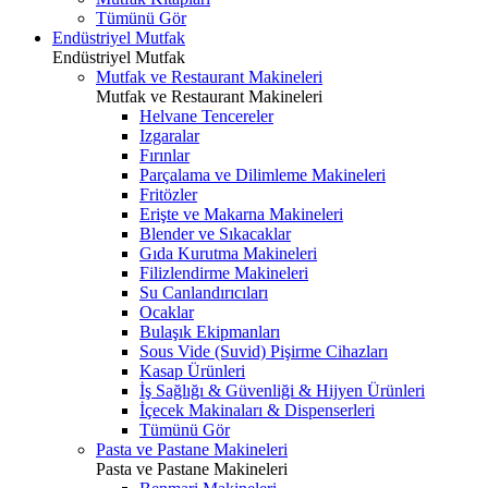
Tümünü Gör
Endüstriyel Mutfak
Endüstriyel Mutfak
Mutfak ve Restaurant Makineleri
Mutfak ve Restaurant Makineleri
Helvane Tencereler
Izgaralar
Fırınlar
Parçalama ve Dilimleme Makineleri
Fritözler
Erişte ve Makarna Makineleri
Blender ve Sıkacaklar
Gıda Kurutma Makineleri
Filizlendirme Makineleri
Su Canlandırıcıları
Ocaklar
Bulaşık Ekipmanları
Sous Vide (Suvid) Pişirme Cihazları
Kasap Ürünleri
İş Sağlığı & Güvenliği & Hijyen Ürünleri
İçecek Makinaları & Dispenserleri
Tümünü Gör
Pasta ve Pastane Makineleri
Pasta ve Pastane Makineleri