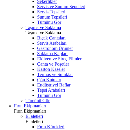
Şekerlikler
Servis ve Sunum Sepetleri
Servis Tepsileri
Sunum Tepsileri
Tümünü Gör
Taşıma ve Saklama
Taşıma ve Saklama
Bıçak Çantaları
Servis Arabaları
Gastronom Ürünler
Saklama Kapları
Eldiven ve Streç Filmler
Çanta ve Poşetler
Karton Kaseler
Termos ve Suluklar
Çöp Kutuları
Endüstriyel Raflar
Tepsi Arabaları
Tümünü Gör
Tümünü Gör
Fırın Ekipmanları
Fırın Ekipmanları
El aletleri
El aletleri
Fırın Kürekleri