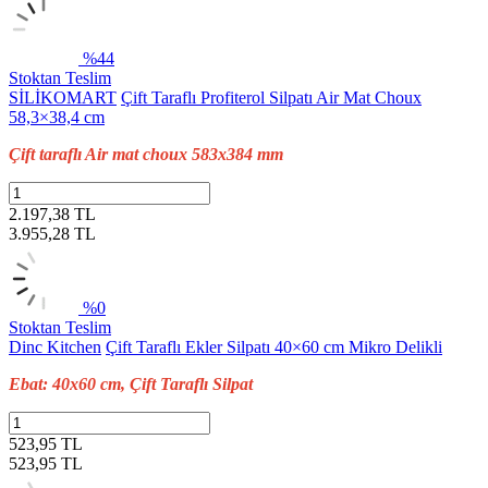
%44
Stoktan Teslim
SİLİKOMART
Çift Taraflı Profiterol Silpatı Air Mat Choux
58,3×38,4 cm
Çift taraflı Air mat choux 583x384 mm
2.197,38 TL
3.955,28
TL
%0
Stoktan Teslim
Dinc Kitchen
Çift Taraflı Ekler Silpatı 40×60 cm Mikro Delikli
Ebat: 40x60 cm, Çift Taraflı Silpat
523,95 TL
523,95
TL