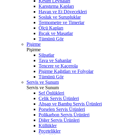
Kesim Levhaları
Karıştırma Kapları
Havan ve Et Dövecekleri
Sosluk ve Şurupluklar
Termometre ve Timerlar
Ölçü Kapları
Bıçak ve Masatlar
Tümünü Gör
Pişirme
Pişirme
Silpatlar
Tava ve Sahanlar
Tencere ve Kaçerola
Pişirme Kağıtları ve Folyolar
Tümünü Gör
Servis ve Sunum
Servis ve Sunum
Şef Önlükleri
Çelik Servis Ürünleri
Ahşap ve Bambu Servis Ürünleri
Porselen Servis Ürünleri
Polikarbon Servis Ürünleri
Diğer Servis Ürünleri
Küllükler
Peçetelikler