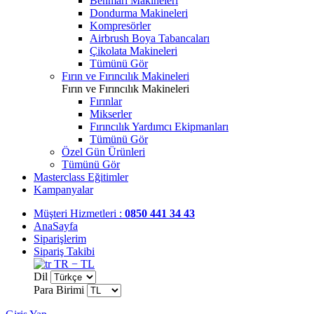
Benmari Makineleri
Dondurma Makineleri
Kompresörler
Airbrush Boya Tabancaları
Çikolata Makineleri
Tümünü Gör
Fırın ve Fırıncılık Makineleri
Fırın ve Fırıncılık Makineleri
Fırınlar
Mikserler
Fırıncılık Yardımcı Ekipmanları
Tümünü Gör
Özel Gün Ürünleri
Tümünü Gör
Masterclass Eğitimler
Kampanyalar
Müşteri Hizmetleri :
0850 441 34 43
AnaSayfa
Siparişlerim
Sipariş Takibi
TR − TL
Dil
Para Birimi