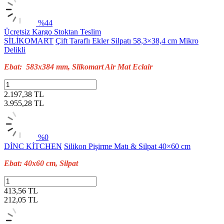
%44
Ücretsiz Kargo
Stoktan Teslim
SİLİKOMART
Çift Taraflı Ekler Silpatı 58,3×38,4 cm Mikro
Delikli
Ebat: 583x384 mm, Slikomart Air Mat Eclair
2.197,38 TL
3.955,28
TL
%0
DİNC KİTCHEN
Silikon Pişirme Matı & Silpat 40×60 cm
Ebat: 40x60 cm, Silpat
413,56 TL
212,05
TL