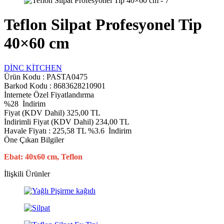
Teflon Silpat Profesyonel Tip
40×60 cm
DİNC KİTCHEN
Ürün Kodu :
PASTA0475
Barkod Kodu : 8683628210901
İnternete Özel Fiyatlandırma
%
28
İndirim
Fiyat (KDV Dahil)
325,00
TL
İndirimli Fiyat (KDV Dahil)
234,00
TL
Havale Fiyatı :
225,58
TL
%3.6
İndirim
Öne Çıkan Bilgiler
Ebat: 40x60 cm, Teflon
İlişkili Ürünler