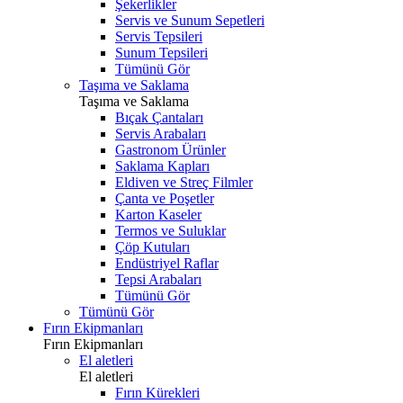
Şekerlikler
Servis ve Sunum Sepetleri
Servis Tepsileri
Sunum Tepsileri
Tümünü Gör
Taşıma ve Saklama
Taşıma ve Saklama
Bıçak Çantaları
Servis Arabaları
Gastronom Ürünler
Saklama Kapları
Eldiven ve Streç Filmler
Çanta ve Poşetler
Karton Kaseler
Termos ve Suluklar
Çöp Kutuları
Endüstriyel Raflar
Tepsi Arabaları
Tümünü Gör
Tümünü Gör
Fırın Ekipmanları
Fırın Ekipmanları
El aletleri
El aletleri
Fırın Kürekleri