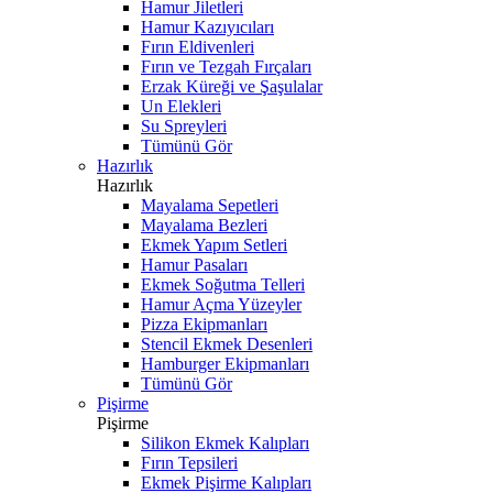
Hamur Jiletleri
Hamur Kazıyıcıları
Fırın Eldivenleri
Fırın ve Tezgah Fırçaları
Erzak Küreği ve Şaşulalar
Un Elekleri
Su Spreyleri
Tümünü Gör
Hazırlık
Hazırlık
Mayalama Sepetleri
Mayalama Bezleri
Ekmek Yapım Setleri
Hamur Pasaları
Ekmek Soğutma Telleri
Hamur Açma Yüzeyler
Pizza Ekipmanları
Stencil Ekmek Desenleri
Hamburger Ekipmanları
Tümünü Gör
Pişirme
Pişirme
Silikon Ekmek Kalıpları
Fırın Tepsileri
Ekmek Pişirme Kalıpları