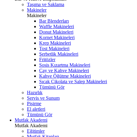
Taşıma ve Saklama
Makineler
Makineler
Bar Blenderları
Waffle Makineleri
Donut Makineleri
Kornet Makineleri
Krep Makineleri
Tost Makineleri
Şerbetlik Makineleri
Fritözler
Sosis Kızartma Makineleri
Çay ve Kahve Makineleri
Kahve Öğütme Makineleri
Sıcak Çikolata ve Salep Makineleri
Tümünü Gör
Hazırlık
Servis ve Sunum
Pişirme
El aletleri
Tümünü Gör
Mutfak Akademi
Mutfak Akademi
Eğitimler
Mutfak Kitapları