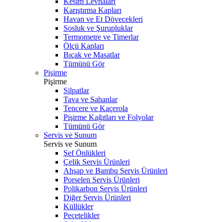
Kesim Levhaları
Karıştırma Kapları
Havan ve Et Dövecekleri
Sosluk ve Şurupluklar
Termometre ve Timerlar
Ölçü Kapları
Bıçak ve Masatlar
Tümünü Gör
Pişirme
Pişirme
Silpatlar
Tava ve Sahanlar
Tencere ve Kaçerola
Pişirme Kağıtları ve Folyolar
Tümünü Gör
Servis ve Sunum
Servis ve Sunum
Şef Önlükleri
Çelik Servis Ürünleri
Ahşap ve Bambu Servis Ürünleri
Porselen Servis Ürünleri
Polikarbon Servis Ürünleri
Diğer Servis Ürünleri
Küllükler
Peçetelikler