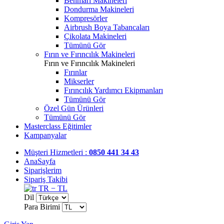
Benmari Makineleri
Dondurma Makineleri
Kompresörler
Airbrush Boya Tabancaları
Çikolata Makineleri
Tümünü Gör
Fırın ve Fırıncılık Makineleri
Fırın ve Fırıncılık Makineleri
Fırınlar
Mikserler
Fırıncılık Yardımcı Ekipmanları
Tümünü Gör
Özel Gün Ürünleri
Tümünü Gör
Masterclass Eğitimler
Kampanyalar
Müşteri Hizmetleri :
0850 441 34 43
AnaSayfa
Siparişlerim
Sipariş Takibi
TR − TL
Dil
Para Birimi