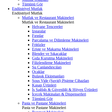
Tümünü Gör
Endüstriyel Mutfak
Endüstriyel Mutfak
Mutfak ve Restaurant Makineleri
Mutfak ve Restaurant Makineleri
Helvane Tencereler
Izgaralar
Fırınlar
Parçalama ve Dilimleme Makineleri
Fritözler
Erişte ve Makarna Makineleri
Blender ve Sıkacaklar
Gıda Kurutma Makineleri
Filizlendirme Makineleri
Su Canlandırıcıları
Ocaklar
Bulaşık Ekipmanları
Sous Vide (Suvid) Pişirme Cihazları
Kasap Ürünleri
İş Sağlığı & Güvenliği & Hijyen Ürünleri
İçecek Makinaları & Dispenserleri
Tümünü Gör
Pasta ve Pastane Makineleri
Pasta ve Pastane Makineleri