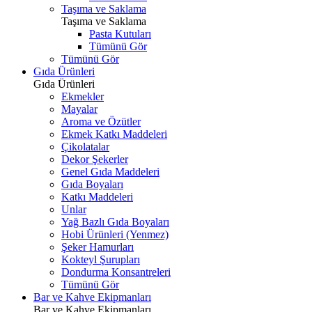
Taşıma ve Saklama
Taşıma ve Saklama
Pasta Kutuları
Tümünü Gör
Tümünü Gör
Gıda Ürünleri
Gıda Ürünleri
Ekmekler
Mayalar
Aroma ve Özütler
Ekmek Katkı Maddeleri
Çikolatalar
Dekor Şekerler
Genel Gıda Maddeleri
Gıda Boyaları
Katkı Maddeleri
Unlar
Yağ Bazlı Gıda Boyaları
Hobi Ürünleri (Yenmez)
Şeker Hamurları
Kokteyl Şurupları
Dondurma Konsantreleri
Tümünü Gör
Bar ve Kahve Ekipmanları
Bar ve Kahve Ekipmanları