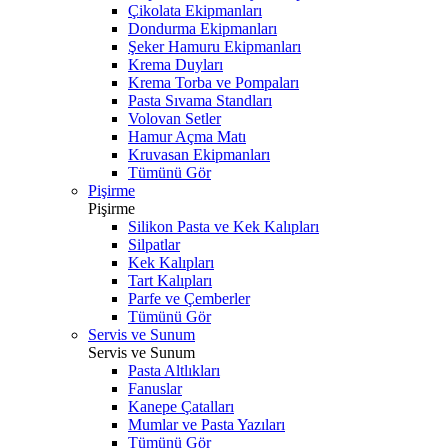
Çikolata Ekipmanları
Dondurma Ekipmanları
Şeker Hamuru Ekipmanları
Krema Duyları
Krema Torba ve Pompaları
Pasta Sıvama Standları
Volovan Setler
Hamur Açma Matı
Kruvasan Ekipmanları
Tümünü Gör
Pişirme
Pişirme
Silikon Pasta ve Kek Kalıpları
Silpatlar
Kek Kalıpları
Tart Kalıpları
Parfe ve Çemberler
Tümünü Gör
Servis ve Sunum
Servis ve Sunum
Pasta Altlıkları
Fanuslar
Kanepe Çatalları
Mumlar ve Pasta Yazıları
Tümünü Gör