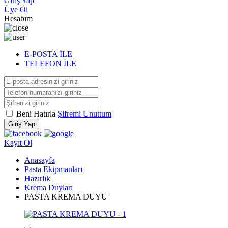
Giriş Yap
Üye Ol
Hesabım
E-POSTA İLE
TELEFON İLE
Beni Hatırla
Şifremi Unuttum
Giriş Yap
Kayıt Ol
Anasayfa
Pasta Ekipmanları
Hazırlık
Krema Duyları
PASTA KREMA DUYU