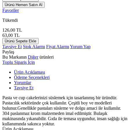
Ürünü Hemen Satın Al
Favoriler
Tükendi
126,00
TL
63,00
TL
Ürünü Sepete Ekle
Tavsiye Et
Stok Alarmı
Fiyat Alarmı
Yorum Yap
Paylaş
Bu Markanın
Diğer
ürünleri
Toplu Sipariş İçin
Ürün Açıklaması
Ödeme Seçenekleri
Yorumlar
Tavsiye Et
Pasta ve cup cakelerinizi süslemek için tasarlanmış bir üründür.
Pastacılık sektöründe çok kullanılır. Çeşitli boy ve modelleri
bulunur.Genellikle pastaları süsleme ve dolgu amaci ile kullanılır.
304 paslanmaz krom malzemeden imal edilmiştir. Bulaşık
makinasında yıkanabilir. Gıda ile temasa uygundur, insan sağlığı için
kullanımında sakınca yoktur.
Ürün Açıklaması