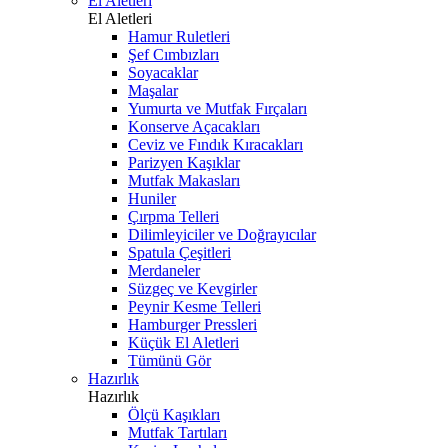
El Aletleri
El Aletleri
Hamur Ruletleri
Şef Cımbızları
Soyacaklar
Maşalar
Yumurta ve Mutfak Fırçaları
Konserve Açacakları
Ceviz ve Fındık Kıracakları
Parizyen Kaşıklar
Mutfak Makasları
Huniler
Çırpma Telleri
Dilimleyiciler ve Doğrayıcılar
Spatula Çeşitleri
Merdaneler
Süzgeç ve Kevgirler
Peynir Kesme Telleri
Hamburger Pressleri
Küçük El Aletleri
Tümünü Gör
Hazırlık
Hazırlık
Ölçü Kaşıkları
Mutfak Tartıları