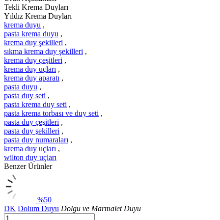
Tekli Krema Duyları
Yıldız Krema Duyları
krema duyu
,
pasta krema duyu
,
krema duy şekilleri
,
sıkma krema duy şekilleri
,
krema duy çeşitleri
,
krema duy uçları
,
krema duy aparatı
,
pasta duyu
,
pasta duy seti
,
pasta krema duy seti
,
pasta krema torbası ve duy seti
,
pasta duy çeşitleri
,
pasta duy şekilleri
,
pasta duy numaraları
,
krema duy uçları
,
wilton duy uçları
Benzer Ürünler
%50
DK
Dolum Duyu
Dolgu ve Marmalet Duyu