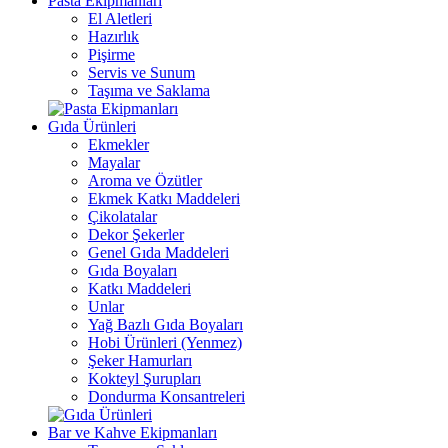
Pasta Ekipmanları
El Aletleri
Hazırlık
Pişirme
Servis ve Sunum
Taşıma ve Saklama
Gıda Ürünleri
Ekmekler
Mayalar
Aroma ve Özütler
Ekmek Katkı Maddeleri
Çikolatalar
Dekor Şekerler
Genel Gıda Maddeleri
Gıda Boyaları
Katkı Maddeleri
Unlar
Yağ Bazlı Gıda Boyaları
Hobi Ürünleri (Yenmez)
Şeker Hamurları
Kokteyl Şurupları
Dondurma Konsantreleri
Bar ve Kahve Ekipmanları