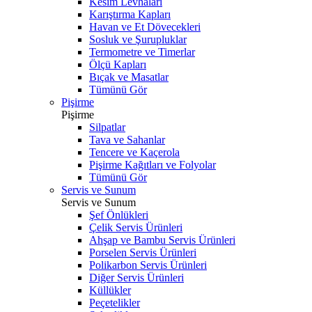
Kesim Levhaları
Karıştırma Kapları
Havan ve Et Dövecekleri
Sosluk ve Şurupluklar
Termometre ve Timerlar
Ölçü Kapları
Bıçak ve Masatlar
Tümünü Gör
Pişirme
Pişirme
Silpatlar
Tava ve Sahanlar
Tencere ve Kaçerola
Pişirme Kağıtları ve Folyolar
Tümünü Gör
Servis ve Sunum
Servis ve Sunum
Şef Önlükleri
Çelik Servis Ürünleri
Ahşap ve Bambu Servis Ürünleri
Porselen Servis Ürünleri
Polikarbon Servis Ürünleri
Diğer Servis Ürünleri
Küllükler
Peçetelikler