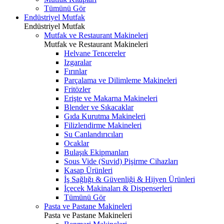
Tümünü Gör
Endüstriyel Mutfak
Endüstriyel Mutfak
Mutfak ve Restaurant Makineleri
Mutfak ve Restaurant Makineleri
Helvane Tencereler
Izgaralar
Fırınlar
Parçalama ve Dilimleme Makineleri
Fritözler
Erişte ve Makarna Makineleri
Blender ve Sıkacaklar
Gıda Kurutma Makineleri
Filizlendirme Makineleri
Su Canlandırıcıları
Ocaklar
Bulaşık Ekipmanları
Sous Vide (Suvid) Pişirme Cihazları
Kasap Ürünleri
İş Sağlığı & Güvenliği & Hijyen Ürünleri
İçecek Makinaları & Dispenserleri
Tümünü Gör
Pasta ve Pastane Makineleri
Pasta ve Pastane Makineleri