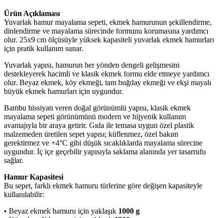
Ürün Açıklaması
Yuvarlak hamur mayalama sepeti, ekmek hamurunun şekillendirme,
dinlendirme ve mayalama sürecinde formunu korumasına yardımcı
olur. 25x9 cm ölçüsüyle yüksek kapasiteli yuvarlak ekmek hamurları
için pratik kullanım sunar.
Yuvarlak yapısı, hamurun her yönden dengeli gelişmesini
destekleyerek hacimli ve klasik ekmek formu elde etmeye yardımcı
olur. Beyaz ekmek, köy ekmeği, tam buğday ekmeği ve ekşi mayalı
büyük ekmek hamurları için uygundur.
Bambu hissiyatı veren doğal görünümlü yapısı, klasik ekmek
mayalama sepeti görünümünü modern ve hijyenik kullanım
avantajıyla bir araya getirir. Gıda ile temasa uygun özel plastik
malzemeden üretilen sepet yapısı; küflenmez, özel bakım
gerektirmez ve +4°C gibi düşük sıcaklıklarda mayalama sürecine
uygundur. İç içe geçebilir yapısıyla saklama alanında yer tasarrufu
sağlar.
Hamur Kapasitesi
Bu sepet, farklı ekmek hamuru türlerine göre değişen kapasiteyle
kullanılabilir:
• Beyaz ekmek hamuru için yaklaşık
1000 g