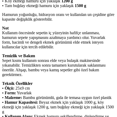
• Köy ekmeği hamuru için yaklaşık
1200 g
• Tam buğday ekmeği hamuru için yaklaşık
1500 g
Hamurun yoğunluğu, hidrasyon oranı ve kullanılan un çeşidine göre
kapasite değişiklik gösterebilir.
Not
Kullanım öncesinde sepetin iç yüzeyinin hafifçe unlanması,
hamurun sepete yapışmasını azaltmaya yardımcı olur. Yuvarlak
form, hacimli ve dengeli ekmek görünümü elde etmek isteyen
kullanıcılar için tercih edilebilir.
Temizlik ve Bakım
Sepet kısmı kullanım sonrası elde veya bulaşık makinesinde
yıkanabilir. Temizlikten sonra tamamen kurutularak saklanması
önerilir. Ahşap, bambu veya kamış sepetler gibi özel bakım
gerektirmez.
Teknik Özellikler
•
Ölçü:
25x9 cm
•
Form:
Yuvarlak
•
Malzeme:
Bambu görünümlü, gıda ile temasa uygun özel plastik
•
Hamur Kapasitesi:
Beyaz ekmek için yaklaşık 1000 g, köy
ekmeği için yaklaşık 1200 g, tam buğday ekmeği için yaklaşık 1500
g
•
Kullanım Alanı:
Ekmek hamuru şekillendirme, dinlendirme ve