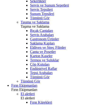
Şekerlikler
Servis ve Sunum Sepetleri
Servis Tepsileri
Sunum Tepsileri
Tümünü Gör
Taşıma ve Saklama
Taşıma ve Saklama
Bıçak Çantaları
Servis Arabaları
Gastronom Ürünler
Saklama Kapları
Eldiven ve Streç Filmler
Çanta ve Poşetler
Karton Kaseler
Termos ve Suluklar
Çöp Kutuları
Endüstriyel Raflar
Tepsi Arabaları
Tümünü Gör
Tümünü Gör
Fırın Ekipmanları
Fırın Ekipmanları
El aletleri
El aletleri
Fırın Kürekleri