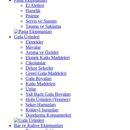
Pasta Ekipmanları
El Aletleri
Hazırlık
Pişirme
Servis ve Sunum
Taşıma ve Saklama
Gıda Ürünleri
Ekmekler
Mayalar
Aroma ve Özütler
Ekmek Katkı Maddeleri
Çikolatalar
Dekor Şekerler
Genel Gıda Maddeleri
Gıda Boyaları
Katkı Maddeleri
Unlar
Yağ Bazlı Gıda Boyaları
Hobi Ürünleri (Yenmez)
Şeker Hamurları
Kokteyl Şurupları
Dondurma Konsantreleri
Bar ve Kahve Ekipmanları