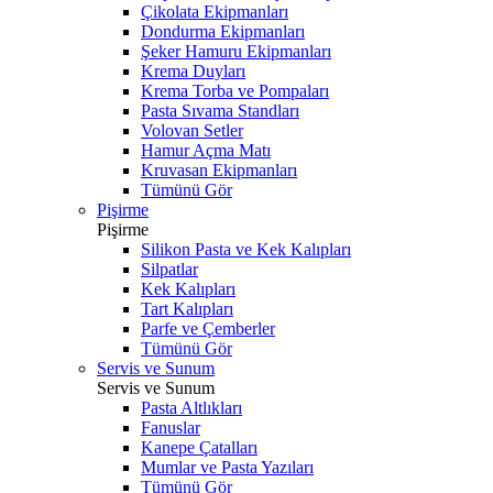
Çikolata Ekipmanları
Dondurma Ekipmanları
Şeker Hamuru Ekipmanları
Krema Duyları
Krema Torba ve Pompaları
Pasta Sıvama Standları
Volovan Setler
Hamur Açma Matı
Kruvasan Ekipmanları
Tümünü Gör
Pişirme
Pişirme
Silikon Pasta ve Kek Kalıpları
Silpatlar
Kek Kalıpları
Tart Kalıpları
Parfe ve Çemberler
Tümünü Gör
Servis ve Sunum
Servis ve Sunum
Pasta Altlıkları
Fanuslar
Kanepe Çatalları
Mumlar ve Pasta Yazıları
Tümünü Gör