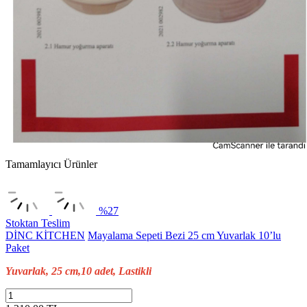
Tamamlayıcı Ürünler
%27
Stoktan Teslim
DİNC KİTCHEN
Mayalama Sepeti Bezi 25 cm Yuvarlak 10’lu
Paket
Yuvarlak, 25 cm,10 adet, Lastikli