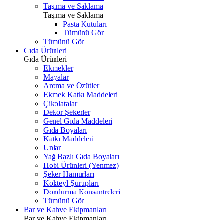
Taşıma ve Saklama
Taşıma ve Saklama
Pasta Kutuları
Tümünü Gör
Tümünü Gör
Gıda Ürünleri
Gıda Ürünleri
Ekmekler
Mayalar
Aroma ve Özütler
Ekmek Katkı Maddeleri
Çikolatalar
Dekor Şekerler
Genel Gıda Maddeleri
Gıda Boyaları
Katkı Maddeleri
Unlar
Yağ Bazlı Gıda Boyaları
Hobi Ürünleri (Yenmez)
Şeker Hamurları
Kokteyl Şurupları
Dondurma Konsantreleri
Tümünü Gör
Bar ve Kahve Ekipmanları
Bar ve Kahve Ekipmanları