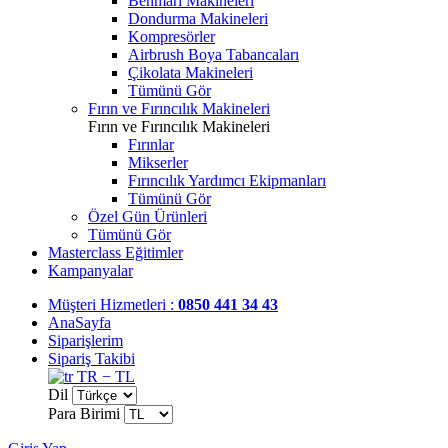
Benmari Makineleri
Dondurma Makineleri
Kompresörler
Airbrush Boya Tabancaları
Çikolata Makineleri
Tümünü Gör
Fırın ve Fırıncılık Makineleri
Fırın ve Fırıncılık Makineleri
Fırınlar
Mikserler
Fırıncılık Yardımcı Ekipmanları
Tümünü Gör
Özel Gün Ürünleri
Tümünü Gör
Masterclass Eğitimler
Kampanyalar
Müşteri Hizmetleri :
0850 441 34 43
AnaSayfa
Siparişlerim
Sipariş Takibi
TR − TL
Dil
Para Birimi