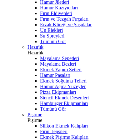
Hamur Jiletleri
Hamur Kazıyıcıları
Fırın Eldivenleri
Fırın ve Tezgah Fırçaları
Erzak Küreği ve Şaşulalar
Un Elekleri
Su Spreyleri
Tümünü Gör
Hazırlık
Hazırlık
Mayalama Sepetleri
Mayalama Bezleri
Ekmek Yapım Setleri
Hamur Pasaları
Ekmek Soğutma Telleri
Hamur Açma Yüzeyler
Pizza Ekipmanları
Stencil Ekmek Desenleri
Hamburger Ekipmanları
Tümünü Gör
Pişirme
Pişirme
Silikon Ekmek Kalıpları
Fırın Tepsileri
Ekmek Pişirme Kalıpları