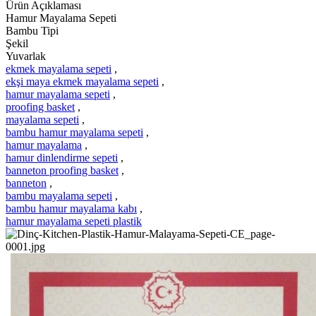
Ürün Açıklaması
Hamur Mayalama Sepeti
Bambu Tipi
Şekil
Yuvarlak
ekmek mayalama sepeti
,
ekşi maya ekmek mayalama sepeti
,
hamur mayalama sepeti
,
proofing basket
,
mayalama sepeti
,
bambu hamur mayalama sepeti
,
hamur mayalama
,
hamur dinlendirme sepeti
,
banneton proofing basket
,
banneton
,
bambu mayalama sepeti
,
bambu hamur mayalama kabı
,
hamur mayalama sepeti plastik