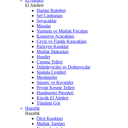
El Aletleri
El Aletleri
Hamur Ruletleri
Şef Cımbızları
Soyacaklar
Maşalar
Yumurta ve Mutfak Fırçaları
Konserve Açacakları
Ceviz ve Fındık Kıracakları
Parizyen Kaşıklar
Mutfak Makasları
Huniler
Çırpma Telleri
Dilimleyiciler ve Doğrayıcılar
Spatula Çeşitleri
Merdaneler
Süzgeç ve Kevgirler
Peynir Kesme Telleri
Hamburger Pressleri
Küçük El Aletleri
Tümünü Gör
Hazırlık
Hazırlık
Ölçü Kaşıkları
Mutfak Tartıları