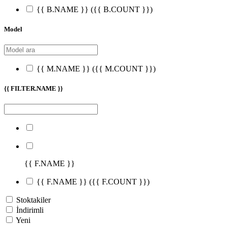
{{ B.NAME }}
({{ B.COUNT }})
Model
{{ M.NAME }}
({{ M.COUNT }})
{{ FILTER.NAME }}
{{ F.NAME }}
{{ F.NAME }}
({{ F.COUNT }})
Stoktakiler
İndirimli
Yeni