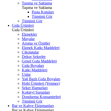
Taşıma ve Saklama
Taşıma ve Saklama
Pasta Kutuları
Tümünü Gör
Tümünü Gör
Gıda Ürünleri
Gıda Ürünleri
Ekmekler
Mayalar
Aroma ve Özütler
Ekmek Katkı Maddeleri
Çikolatalar
Dekor Şekerler
Genel Gıda Maddeleri
Gıda Boyaları
Katkı Maddeleri
Unlar
Yağ Bazlı Gıda Boyaları
Hobi Ürünleri (Yenmez)
Şeker Hamurları
Kokteyl Şurupları
Dondurma Konsantreleri
Tümünü Gör
Bar ve Kahve Ekipmanları
Bar ve Kahve Ekipmanları