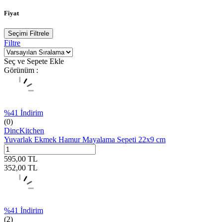
Fiyat
Seçimi Filtrele
Filtre
Seç ve Sepete Ekle
Görünüm :
%
41
İndirim
(0)
DincKitchen
Yuvarlak Ekmek Hamur Mayalama Sepeti 22x9 cm
595,00
TL
352,00
TL
%
41
İndirim
(2)