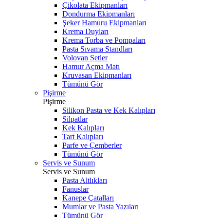
Çikolata Ekipmanları
Dondurma Ekipmanları
Şeker Hamuru Ekipmanları
Krema Duyları
Krema Torba ve Pompaları
Pasta Sıvama Standları
Volovan Setler
Hamur Açma Matı
Kruvasan Ekipmanları
Tümünü Gör
Pişirme
Pişirme
Silikon Pasta ve Kek Kalıpları
Silpatlar
Kek Kalıpları
Tart Kalıpları
Parfe ve Çemberler
Tümünü Gör
Servis ve Sunum
Servis ve Sunum
Pasta Altlıkları
Fanuslar
Kanepe Çatalları
Mumlar ve Pasta Yazıları
Tümünü Gör