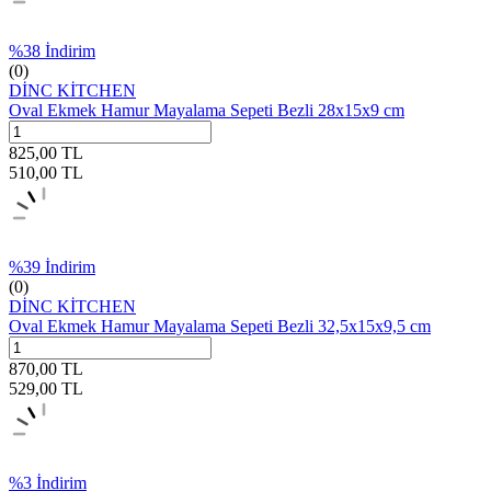
%
38
İndirim
(0)
DİNC KİTCHEN
Oval Ekmek Hamur Mayalama Sepeti Bezli 28x15x9 cm
825,00
TL
510,00
TL
%
39
İndirim
(0)
DİNC KİTCHEN
Oval Ekmek Hamur Mayalama Sepeti Bezli 32,5x15x9,5 cm
870,00
TL
529,00
TL
%
3
İndirim