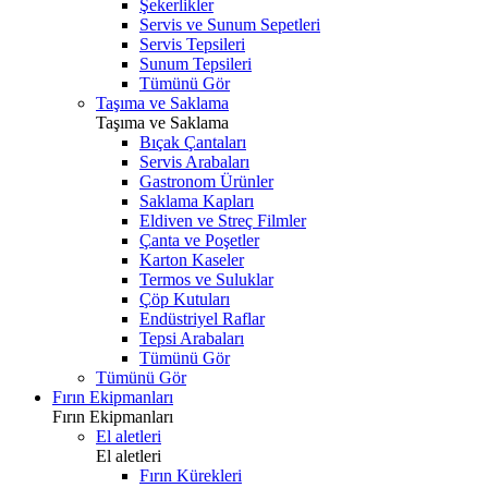
Şekerlikler
Servis ve Sunum Sepetleri
Servis Tepsileri
Sunum Tepsileri
Tümünü Gör
Taşıma ve Saklama
Taşıma ve Saklama
Bıçak Çantaları
Servis Arabaları
Gastronom Ürünler
Saklama Kapları
Eldiven ve Streç Filmler
Çanta ve Poşetler
Karton Kaseler
Termos ve Suluklar
Çöp Kutuları
Endüstriyel Raflar
Tepsi Arabaları
Tümünü Gör
Tümünü Gör
Fırın Ekipmanları
Fırın Ekipmanları
El aletleri
El aletleri
Fırın Kürekleri