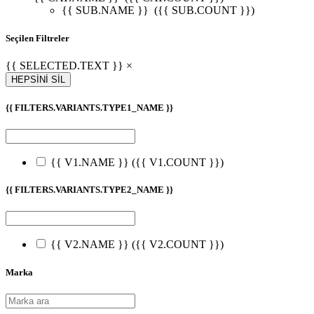
{{ SUB.NAME }}
({{ SUB.COUNT }})
Seçilen Filtreler
{{ SELECTED.TEXT }} ×
HEPSİNİ SİL
{{ FILTERS.VARIANTS.TYPE1_NAME }}
{{ V1.NAME }}
({{ V1.COUNT }})
{{ FILTERS.VARIANTS.TYPE2_NAME }}
{{ V2.NAME }}
({{ V2.COUNT }})
Marka