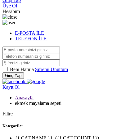
Giriş Yap
Üye Ol
Hesabım
E-POSTA İLE
TELEFON İLE
Beni Hatırla
Şifremi Unuttum
Giriş Yap
Kayıt Ol
Anasayfa
ekmek mayalama sepeti
Filtre
Kategoriler
{{ CAT.NAME }}
({{ CAT.COUNT }})