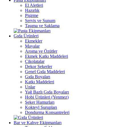
Pasta Ekipmanları
El Aletleri
Hazırlık
Pişirme
Servis ve Sunum
Taşıma ve Saklama
Gıda Ürünleri
Ekmekler
Mayalar
Aroma ve Özütler
Ekmek Katkı Maddeleri
Çikolatalar
Dekor Şekerler
Genel Gıda Maddeleri
Gıda Boyaları
Katkı Maddeleri
Unlar
Yağ Bazlı Gıda Boyaları
Hobi Ürünleri (Yenmez)
Şeker Hamurları
Kokteyl Şurupları
Dondurma Konsantreleri
Bar ve Kahve Ekipmanları