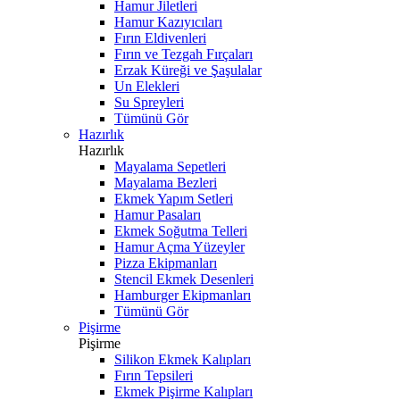
Hamur Jiletleri
Hamur Kazıyıcıları
Fırın Eldivenleri
Fırın ve Tezgah Fırçaları
Erzak Küreği ve Şaşulalar
Un Elekleri
Su Spreyleri
Tümünü Gör
Hazırlık
Hazırlık
Mayalama Sepetleri
Mayalama Bezleri
Ekmek Yapım Setleri
Hamur Pasaları
Ekmek Soğutma Telleri
Hamur Açma Yüzeyler
Pizza Ekipmanları
Stencil Ekmek Desenleri
Hamburger Ekipmanları
Tümünü Gör
Pişirme
Pişirme
Silikon Ekmek Kalıpları
Fırın Tepsileri
Ekmek Pişirme Kalıpları