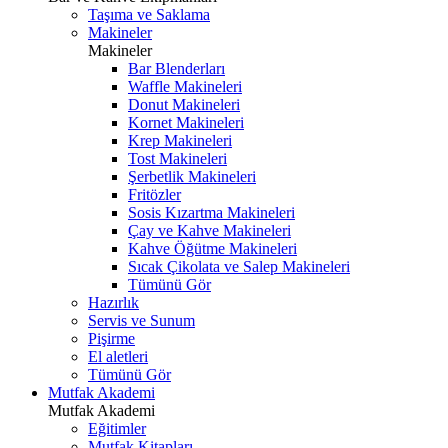
Taşıma ve Saklama
Makineler
Makineler
Bar Blenderları
Waffle Makineleri
Donut Makineleri
Kornet Makineleri
Krep Makineleri
Tost Makineleri
Şerbetlik Makineleri
Fritözler
Sosis Kızartma Makineleri
Çay ve Kahve Makineleri
Kahve Öğütme Makineleri
Sıcak Çikolata ve Salep Makineleri
Tümünü Gör
Hazırlık
Servis ve Sunum
Pişirme
El aletleri
Tümünü Gör
Mutfak Akademi
Mutfak Akademi
Eğitimler
Mutfak Kitapları