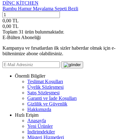
DİNC KİTCHEN
Bambu Hamur Mayalama Sepeti Bezli
0,00
TL
0,00
TL
Toplam
31
ürün bulunmaktadır.
E-Bülten Aboneliği
Kampanya ve fırsatlardan ilk sizler haberdar olmak için e-
bültenimize abone olabilirsiniz.
Önemli Bilgiler
Teslimat Koşulları
Üyelik Sözleşmesi
Satış Sözleşmesi
Garanti ve İade Koşulları
Gizlilik ve Güvenlik
Hakkımızda
Hızlı Erişim
Anasayfa
Yeni Ürünler
İndirimdekiler
Müşteri Hizmetleri