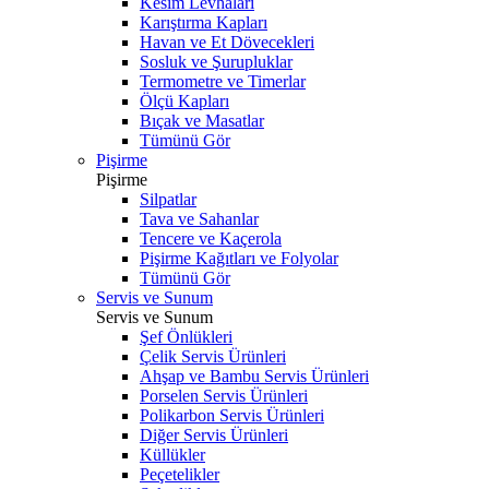
Kesim Levhaları
Karıştırma Kapları
Havan ve Et Dövecekleri
Sosluk ve Şurupluklar
Termometre ve Timerlar
Ölçü Kapları
Bıçak ve Masatlar
Tümünü Gör
Pişirme
Pişirme
Silpatlar
Tava ve Sahanlar
Tencere ve Kaçerola
Pişirme Kağıtları ve Folyolar
Tümünü Gör
Servis ve Sunum
Servis ve Sunum
Şef Önlükleri
Çelik Servis Ürünleri
Ahşap ve Bambu Servis Ürünleri
Porselen Servis Ürünleri
Polikarbon Servis Ürünleri
Diğer Servis Ürünleri
Küllükler
Peçetelikler