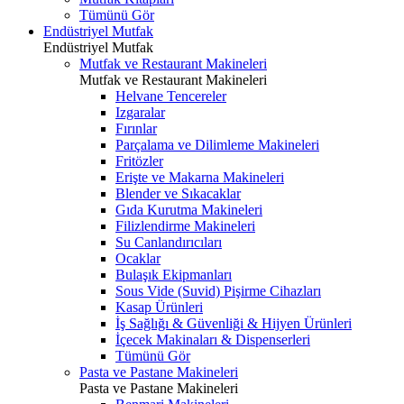
Tümünü Gör
Endüstriyel Mutfak
Endüstriyel Mutfak
Mutfak ve Restaurant Makineleri
Mutfak ve Restaurant Makineleri
Helvane Tencereler
Izgaralar
Fırınlar
Parçalama ve Dilimleme Makineleri
Fritözler
Erişte ve Makarna Makineleri
Blender ve Sıkacaklar
Gıda Kurutma Makineleri
Filizlendirme Makineleri
Su Canlandırıcıları
Ocaklar
Bulaşık Ekipmanları
Sous Vide (Suvid) Pişirme Cihazları
Kasap Ürünleri
İş Sağlığı & Güvenliği & Hijyen Ürünleri
İçecek Makinaları & Dispenserleri
Tümünü Gör
Pasta ve Pastane Makineleri
Pasta ve Pastane Makineleri