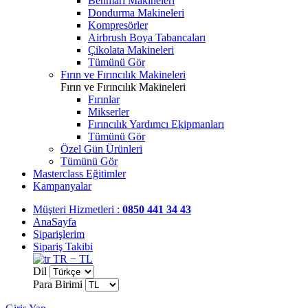
Benmari Makineleri
Dondurma Makineleri
Kompresörler
Airbrush Boya Tabancaları
Çikolata Makineleri
Tümünü Gör
Fırın ve Fırıncılık Makineleri
Fırın ve Fırıncılık Makineleri
Fırınlar
Mikserler
Fırıncılık Yardımcı Ekipmanları
Tümünü Gör
Özel Gün Ürünleri
Tümünü Gör
Masterclass Eğitimler
Kampanyalar
Müşteri Hizmetleri :
0850 441 34 43
AnaSayfa
Siparişlerim
Sipariş Takibi
TR − TL
Dil
Para Birimi