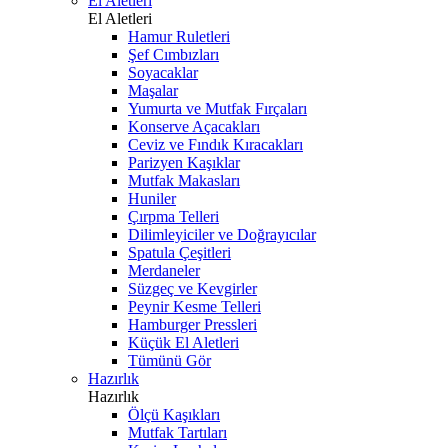
El Aletleri
El Aletleri
Hamur Ruletleri
Şef Cımbızları
Soyacaklar
Maşalar
Yumurta ve Mutfak Fırçaları
Konserve Açacakları
Ceviz ve Fındık Kıracakları
Parizyen Kaşıklar
Mutfak Makasları
Huniler
Çırpma Telleri
Dilimleyiciler ve Doğrayıcılar
Spatula Çeşitleri
Merdaneler
Süzgeç ve Kevgirler
Peynir Kesme Telleri
Hamburger Pressleri
Küçük El Aletleri
Tümünü Gör
Hazırlık
Hazırlık
Ölçü Kaşıkları
Mutfak Tartıları